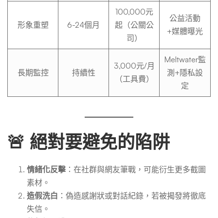
100,000元
公益活動
形象重塑
6-24個月
起（公關公
+媒體曝光
司）
Meltwater監
3,000元/月
長期監控
持續性
測+隱私設
（工具費）
定
🚨 絕對要避免的陷阱
情緒化反擊
：在社群與網友筆戰，可能衍生更多截圖
素材。
造假洗白
：偽造感謝狀或對話紀錄，若被揭發將徹底
失信。