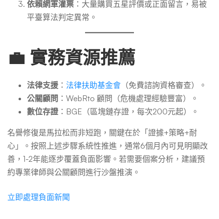
依賴網軍灌票
：大量購買五星評價或正面留言，易被
平臺算法判定異常。
💼 實務資源推薦
法律支援
：
法律扶助基金會
（免費諮詢資格審查）。
公關顧問
：WebRto 顧問（危機處理經驗豐富）。
數位存證
：BGE（區塊鏈存證，每次200元起）。
名譽修復是馬拉松而非短跑，關鍵在於「證據+策略+耐
心」。按照上述步驟系統性推進，通常6個月內可見明顯改
善，1-2年能逐步覆蓋負面影響。若需要個案分析，建議預
約專業律師與公關顧問進行沙盤推演。
立即處理負面新聞