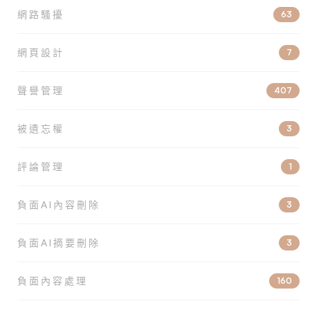
網路騷擾
63
網頁設計
7
聲譽管理
407
被遺忘權
3
評論管理
1
負面AI內容刪除
3
負面AI摘要刪除
3
負面內容處理
160