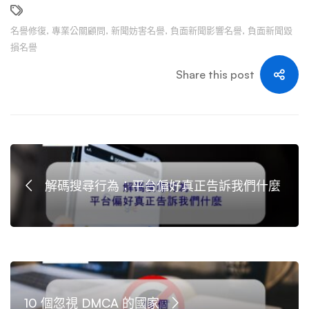
名譽修復
,
專業公關顧問
,
新聞妨害名譽
,
負面新聞影響名譽
,
負面新聞毀
損名譽
Share this post
解碼搜尋行為：平台偏好真正告訴我們什麼
10 個忽視 DMCA 的國家