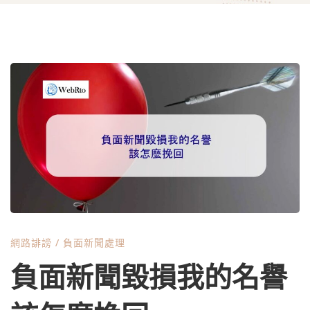
負
面
新
聞
網路誹謗
/
負面新聞處理
毀
負面新聞毀損我的名譽