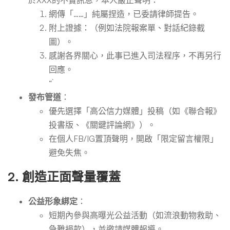
於XXX的不實訊息，本人嚴正聲明：
網傳「……」純屬捏造，已委請律師提告。
附上證據：（例如法院報案單、對話紀錄截
圖）。
感謝各界關心，此事已進入司法程序，不再另行
回應。
“`
發布管道
：
優先選擇「高公信力媒體」投稿（如《聯合報》
投書版、《關鍵評論網》）。
在個人FB/IG置頂聲明，開啟「限定留言權限」
避免失焦。
2.
創造正面聲量覆蓋
公益形象綁定
：
短期內參與高曝光公益活動（如流浪動物救助、
急難捐款），並邀請媒體報導。