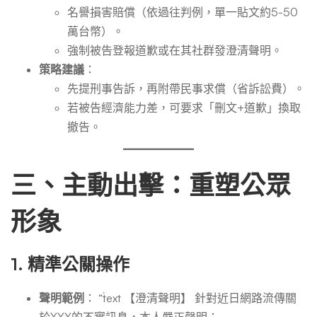
名譽損害賠償（依過往判例，單一貼文約5-50
萬台幣）。
強制被告登報道歉或在其社群發澄清聲明。
策略建議
：
先提刑事告訴，再附帶民事求償（省訴訟費）。
若被告經濟能力差，可要求「刪文+道歉」換取
撤告。
三、主動出擊：重塑公眾
形象
1.
精準公關操作
聲明範例
： “`text 【澄清聲明】 針對近日網路流傳關