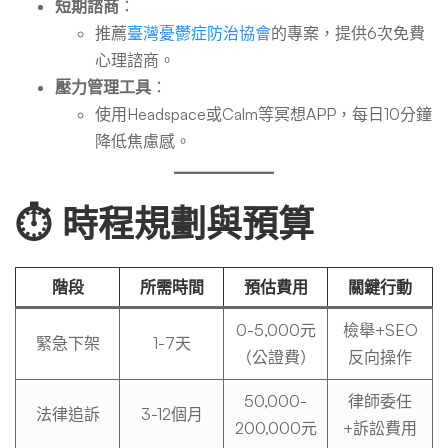
短期諮商
：
推薦
臺灣憂鬱症防治協會
的專案，提供6次免費
心理諮商。
壓力管理工具
：
使用Headspace或Calm等冥想APP，每日10分鐘
降低焦慮感。
⏱️ 時程規劃與預算
階段
所需時間
預估費用
關鍵行動
0-5,000元
檢舉+SEO
緊急下架
1-7天
（公證費）
反向操作
50,000-
律師委任
法律追訴
3-12個月
200,000元
+訴訟費用