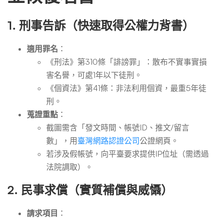
1.
刑事告訴（快速取得公權力背書）
適用罪名
：
《刑法》第310條「誹謗罪」：散布不實事實損
害名譽，可處1年以下徒刑。
《個資法》第41條：非法利用個資，最重5年徒
刑。
蒐證重點
：
截圖需含「發文時間、帳號ID、推文/留言
數」，用
臺灣網路認證公司
公證網頁。
若涉及假帳號，向平臺要求提供IP位址（需透過
法院調取）。
2.
民事求償（實質補償與威懾）
請求項目
：