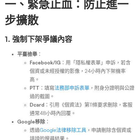
一、緊急止血：防止進一
麼
步擴散
挽
1.
強制下架爭議內容
回
平臺檢舉
：
Facebook/IG
：用「隱私權表單」申訴，若含
個資或未經授權的影像，24小時內下架機率
高。
PTT
：填寫
法務部申訴表單
，附身分證明與公證
過的截圖。
Dcard
：引用《個資法》第11條要求刪除，客服
通常48小時內回覆。
Google移除
：
透過
Google法律移除工具
，申請刪除含個資或
誹謗的搜尋結果。