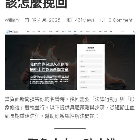
該怎麼挽回
損
我
William
19 4 月, 2025
431 views
0 Comment
的
名
譽
當負面新聞損害你的名譽時，挽回需要「法律行動」與「形
該
象修復」雙軌並行。以下提供具體策略與步驟，從短期止血
到長期重建信任，幫助你系統性解決問題：
怎