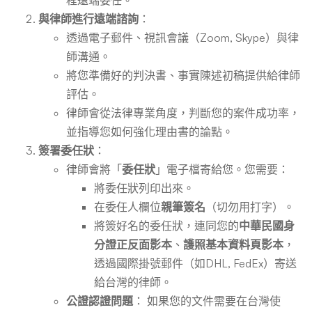
程遠端委任。
與律師進行遠端諮詢
：
透過電子郵件、視訊會議（Zoom, Skype）與律
師溝通。
將您準備好的判決書、事實陳述初稿提供給律師
評估。
律師會從法律專業角度，判斷您的案件成功率，
並指導您如何強化理由書的論點。
簽署委任狀
：
律師會將「
委任狀
」電子檔寄給您。您需要：
將委任狀列印出來。
在委任人欄位
親筆簽名
（切勿用打字）。
將簽好名的委任狀，連同您的
中華民國身
分證正反面影本
、
護照基本資料頁影本
，
透過國際掛號郵件（如DHL, FedEx）寄送
給台灣的律師。
公證認證問題
： 如果您的文件需要在台灣使