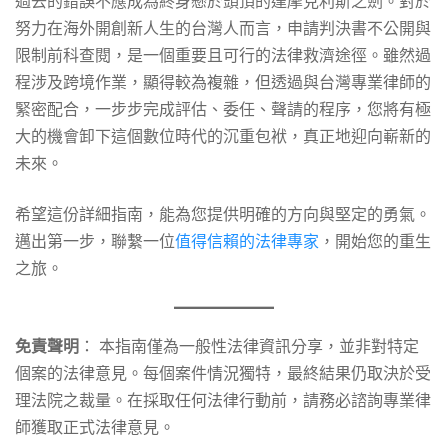
過去的錯誤不應成為終身懸於頭頂的達摩克利斯之劍。對於
努力在海外開創新人生的台灣人而言，申請判決書不公開與
限制前科查閱，是一個重要且可行的法律救濟途徑。雖然過
程涉及跨境作業，顯得較為複雜，但透過與台灣專業律師的
緊密配合，一步步完成評估、委任、聲請的程序，您將有極
大的機會卸下這個數位時代的沉重包袱，真正地迎向嶄新的
未來。
希望這份詳細指南，能為您提供明確的方向與堅定的勇氣。
邁出第一步，聯繫一位
值得信賴的法律專家
，開始您的重生
之旅。
免責聲明
： 本指南僅為一般性法律資訊分享，並非對特定
個案的法律意見。每個案件情況獨特，最終結果仍取決於受
理法院之裁量。在採取任何法律行動前，請務必諮詢專業律
師獲取正式法律意見。