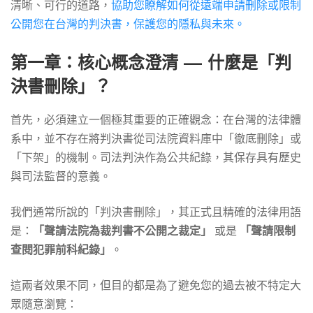
清晰、可行的道路，
協助您瞭解如何從遠端申請刪除或限制
務
公開您在台灣的判決書，保護您的隱私與未來。
第一章：核心概念澄清 — 什麼是「判
專
決書刪除」？
家
首先，必須建立一個極其重要的正確觀念：在台灣的法律體
系中，並不存在將判決書從司法院資料庫中「徹底刪除」或
「下架」的機制。司法判決作為公共紀錄，其保存具有歷史
與司法監督的意義。
我們通常所說的「判決書刪除」，其正式且精確的法律用語
是：
「聲請法院為裁判書不公開之裁定」
或是
「聲請限制
查閱犯罪前科紀錄」
。
這兩者效果不同，但目的都是為了避免您的過去被不特定大
眾隨意瀏覽：