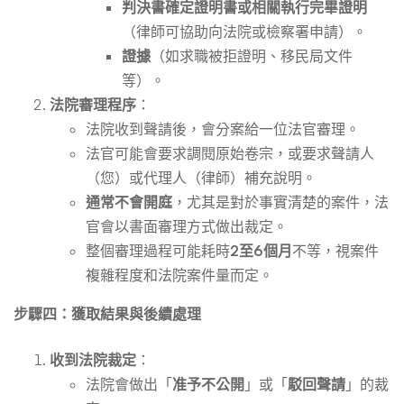
判決書確定證明書或相關執行完畢證明
（律師可協助向法院或檢察署申請）。
證據
（如求職被拒證明、移民局文件
等）。
法院審理程序
：
法院收到聲請後，會分案給一位法官審理。
法官可能會要求調閱原始卷宗，或要求聲請人
（您）或代理人（律師）補充說明。
通常不會開庭
，尤其是對於事實清楚的案件，法
官會以書面審理方式做出裁定。
整個審理過程可能耗時
2至6個月
不等，視案件
複雜程度和法院案件量而定。
步驟四：獲取結果與後續處理
收到法院裁定
：
法院會做出「
准予不公開
」或「
駁回聲請
」的裁