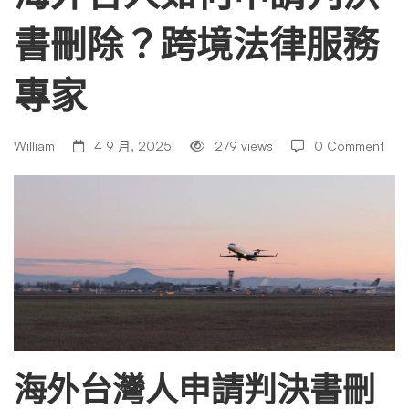
書刪除？跨境法律服務
何
專家
申
William
4 9 月, 2025
279 views
0 Comment
請
判
決
書
海外台灣人申請判決書刪