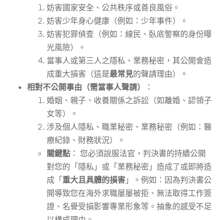
妨害國家安全、公共秩序或善良風俗。
妨害少年身心健康（例如：少年事件）。
妨害犯罪偵查（例如：線民、臥底警察的身份曝
光風險）。
當事人或第三人之隱私、業務秘密，其公開會造
成重大損害（這是
最常見
的聲請理由）。
相對不公開事由（需當事人聲請）
：
婚姻、親子、收養關係之訴訟（如離婚、認領子
女等）。
涉及個人隱私、職業秘密、業務秘密（例如：醫
療紀錄、財務狀況）。
關鍵點
： 您必須說服法官，判決書的持續公開
對您的「隱私」或「業務秘密」造成了或即將造
成「
重大且具體的損害
」。例如：因為判決書公
開導致您在海外求職屡屡被拒、無法取得工作簽
證、名譽受損影響專業形象等。抽象的感受不足
以構成理由。