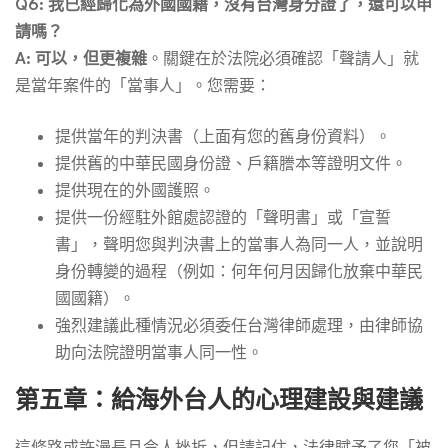
Q6: 我已經歸化為外國國籍，沒有台灣身分證了，還可以申
請嗎？
A:
可以，但更複雜
。關鍵在於法院必須確認「聲請人」就
是當年案件的「當事人」。您需要：
提供當年的判決書（上面有您的舊身份資料）。
提供舊的中華民國身份證、戶籍謄本等證明文件。
提供現在的外國護照。
提供一份經駐外館處認證的「聲明書」或「宣誓
書」，聲明您與判決書上的當事人為同一人，並說明
身份轉變的過程（例如：何年何月因歸化放棄中華民
國國籍）。
強烈建議此種情況必須委任台灣律師處理，由律師協
助向法院證明當事人同一性。
第五章：給海外台人的心理建設與建議
這條路或許漫長且令人挫折，但請記住，法律賦予了您「被