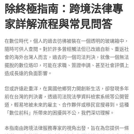
刪
除終極指南：跨境法律專
除？
家詳解流程與常見問答
跨
在數位時代，個人的過去彷彿被裝在一個透明的玻璃箱中，
隨時可供人查閱。對於許多曾經觸法但已改過自新、重返社
會的海外台灣人而言，過去的一個司法判決，就像一個無法
境
擺脫的數位烙印，可能在求職、簽證申請、甚至社會評價上
造成長遠的負面影響。
法
您或許遠赴重洋，在異國他鄉努力開創新生活，卻發現多年
前在台灣的判決書，透過司法院法學資料檢索系統等公開管
律
道，輕易地被未來的雇主、合作夥伴或移民官搜尋到。這種
「數位前科」所帶來的困擾與不公，我們深切理解。
服
本指南由跨境法律服務專家的視角出發，旨在為您提供一條