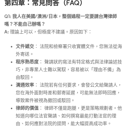
第四章：常見問答（FAQ）
Q1: 我人在美國/澳洲/日本，整個過程一定要請台灣律師
嗎？不能自己辦嗎？
A:
理論上可以，但極度不建議。原因如下：
文件遞交
： 法院和檢察署只收實體文件，您無法從海
外寄送。
程序熟悉度
： 聲請狀的寫法有特定格式與法律論述技
巧，非專業人士難以駕馭，容易被以「理由不備」為
由駁回。
溝通效率
： 法院若有任何要求，會發公文給聲請人，
您在海外面對時差和郵寄延遲，可能無法即時回應，
導致案件被視為撤回或駁回。
律師的價值
： 律師不僅是跑腿，更是策略規劃者。他
知道向哪位法官聲請、如何撰寫最能打動法官的理
由、如何應對法院的提問，能大幅提高成功率。