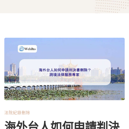
海
外
台
人
法院紀錄刪除
如
海外台人如何申請判決