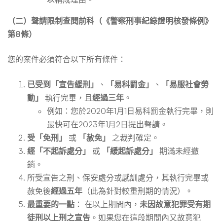
（二）聲請限制查閱前科（《警察刑事紀錄證明核發條例》
第8條）
您的案件必須符合以下所有條件：
已受到「宣告緩刑」
、
「易科罰金」
、
「易服社會勞
動」
執行完畢，且
經過三年
。
例如：您於2020年1月1日易科罰金執行完畢，則
最快可在2023年1月2日提出聲請。
受「免刑」
或
「赦免」
之裁判確定。
經「不起訴處分」
或
「緩起訴處分」
期滿未經撤
銷。
所受宣告之刑、保安處分或感訓處分，其執行完畢或
赦免後
經過五年
（此為針對較重刑期的情況）。
最重要的一點
： 在以上期間內，
未因故意犯罪受有期
徒刑以上刑之宣告
。如果您在這段期間內又故意犯