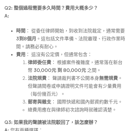
Q2: 整個過程需要多久時間？費用大概多少？
A:
時間
： 從委任律師開始，到收到法院裁定，通常需要
3到8個月
。這包括文件準備、法院審理、行政作業時
間。請務必有耐心。
費用
： 這沒有公定價，但通常包含：
律師委任費
： 根據案件複雜度，通常落在新台
幣
30,000元 到 80,000元
之間。
法院規費
： 聲請裁判書不公開本身
無需規費
。
但聲請閱卷或申請證明文件可能會有少量費用
（每份幾百元）。
郵寄與雜支
： 國際快遞和國內郵資約數千元。
總費用應在與律師初次諮詢時就確認清楚。
Q3: 如果我的聲請被法院駁回了，該怎麼辦？
A:
您有兩種選擇：