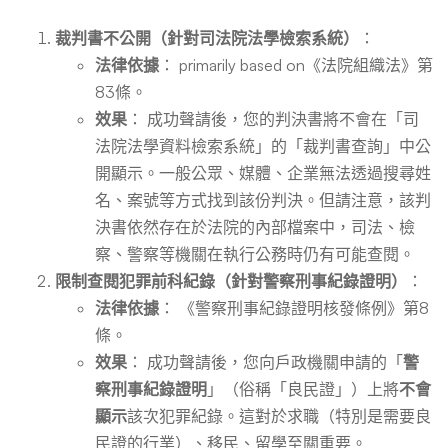
裁判書不公開（針對司法院法學檢索系統）
：
法律依據
： primarily based on《法院組織法》第
83條。
效果
： 成功聲請後，您的判決書將不會在「司
法院法學資料檢索系統」的「裁判書查詢」中公
開顯示。一般公眾、媒體、企業無法透過搜尋姓
名、案號等方式找到該份判決。但請注意，該判
決書依然存在於法院的內部檔案中，司法、檢
察、警察等機關在執行公務時仍有可能查閱。
限制查閱犯罪前科紀錄（針對警察刑事紀錄證明）
：
法律依據
： 《警察刑事紀錄證明核發條例》第8
條。
效果
： 成功聲請後，您向戶政機關申請的「
警
察刑事紀錄證明
」（俗稱「良民證」）上將
不會
顯示
該次犯罪紀錄。這對於求職（特別是需要良
民證的行業）、移民、留學至關重要。