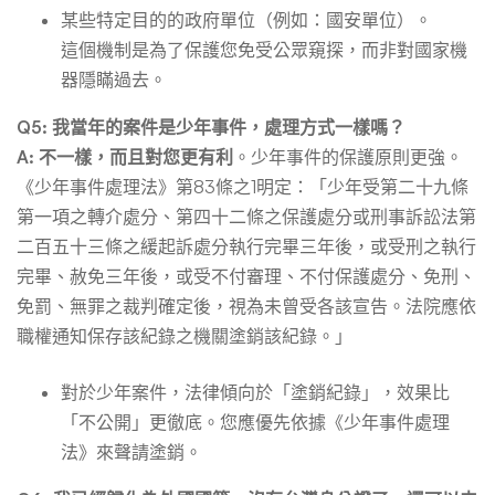
某些特定目的的政府單位（例如：國安單位）。
這個機制是為了保護您免受公眾窺探，而非對國家機
器隱瞞過去。
Q5: 我當年的案件是少年事件，處理方式一樣嗎？
A:
不一樣，而且對您更有利
。少年事件的保護原則更強。
《少年事件處理法》第83條之1明定：「少年受第二十九條
第一項之轉介處分、第四十二條之保護處分或刑事訴訟法第
二百五十三條之緩起訴處分執行完畢三年後，或受刑之執行
完畢、赦免三年後，或受不付審理、不付保護處分、免刑、
免罰、無罪之裁判確定後，視為未曾受各該宣告。法院應依
職權通知保存該紀錄之機關塗銷該紀錄。」
對於少年案件，法律傾向於「塗銷紀錄」，效果比
「不公開」更徹底。您應優先依據《少年事件處理
法》來聲請塗銷。