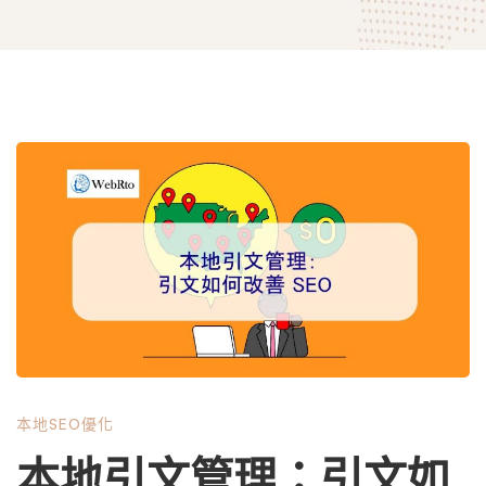
本
地
引
文
本地SEO優化
管
本地引文管理：引文如