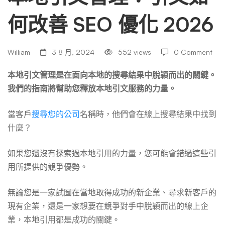
何改善 SEO 優化 2026
理：
引
William
3 8 月, 2024
552 views
0 Comment
本地引文管理是在面向本地的搜尋結果中脫穎而出的關鍵。
文
我們的指南將幫助您釋放本地引文服務的力量。
當客戶
搜尋您的公司
名稱時，他們會在線上搜尋結果中找到
如
什麼？
如果您還沒有探索過本地引用的力量，您可能會錯過這些引
何
用所提供的競爭優勢。
改
無論您是一家試圖在當地取得成功的新企業、尋求新客戶的
現有企業，還是一家想要在競爭對手中脫穎而出的線上企
業，本地引用都是成功的關鍵。