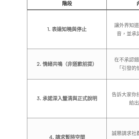
階段
讓外界知道
1. 表達知曉與停止
音，並承
在不承認錯
2. 情緒共鳴（非道歉前提）
「引發的
告訴大家你
3. 承諾深入釐清與正式說明
給出
誠懇請求社
4. 請求暫時空間