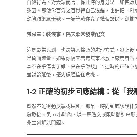
自殺行為。對大眾而言，你此時的身分是「加害嫌
迷因。即使你百分之百覺得自己沒錯，也請把「辯
動態跟網友筆戰。一場筆戰你贏了幾個酸民，卻輸
禁忌三：裝沒事，隔天照常發業配文
這是最常見到、也最讓人搖頭的處理方式。炎上後
是負面流量。如果你隔天若無其事地放上廠商商品
本不在乎傷害了誰，只在乎賺錢」。這時的正確心
並討論延後，優先處理信任危機。
1-2 正確的初步回應結構：從「
既然不能衝動反擊或裝死，那第一時間到底該說什
爆發後 4 到 6 小時內，以一篇貼文或限時動態
非立刻解決問題。