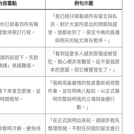
內容重點
例句示範
「我已經仔細看過所有留言與私
你已經看到所有聲
訊，對於大家所提出的問題與感
諾暫停原訂行程。
受，我都收到了。原定今晚的直播
與明天的貼文將先暫停。」
「看到這麼多人感到受傷或被冒
誤的前提下，先對
犯，我心裡非常難受。這不是我原
情緒」表達難過。
本的意圖，但它確實發生了。」
「我將用最審慎的態度重新檢視整
接下來會怎麼做，並
件事，並在明晚八點前，以正式聲
時間框架。
明完整說明我的立場與後續行
動。」
「在正式說明出來前，請容許我先
群暫時冷靜，避免持
整理思緒，不對任何個別留言進行