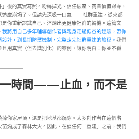
件」後的真實寫照。粉絲掉光、信任破產、商業價值歸零，
就這麼崩塌了。但請先深吸一口氣——社群重建，從來都
也是你重新認識自己、淬煉出更健康社群的轉機。這篇文
。
我將用自己多年輔導創作者與親身走過低谷的經驗，帶你
再設計，到長期防禦機制，完整走完社群重建的旅程。
我們
並且用真實（但去識別化）的案例，讓你明白：你並不孤
第一時間——止血，而不是
燒掉你家屋頂，還是把地基都燒穿。太多創作者在這個階
火苗煽成了森林大火。因此，在談任何「重建」之前，我們