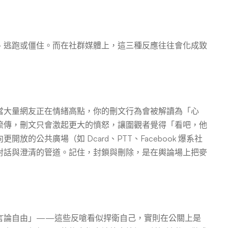
、逃跑或僵住。而在社群媒體上，這三種反應往往會化成致
當大量網友正在情緒高點，你的刪文行為會被解讀為「心
流傳，刪文只會激起更大的憤怒，讓圍觀者覺得「看吧，他
的公共廣場（如 Dcard、PTT、Facebook 爆系社
對話與澄清的管道。記住，封鎖與刪除，是在輿論場上把麥
言論自由」——這些反嗆看似捍衛自己，實則在公關上是