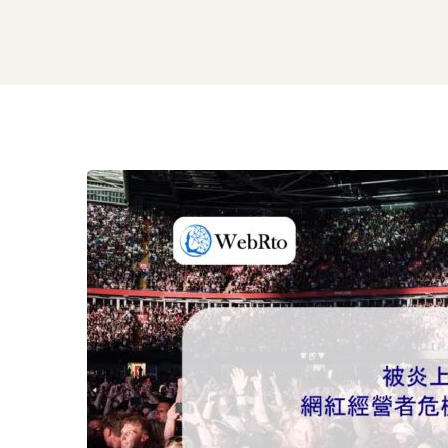
被
炎
上
粉