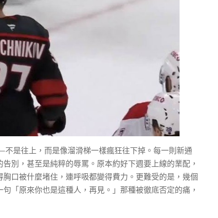
—不是往上，而是像溜滑梯一樣瘋狂往下掉。每一則新通
的告別，甚至是純粹的辱罵。原本約好下週要上線的業配，
得胸口被什麼堵住，連呼吸都變得費力。更難受的是，幾個
一句「原來你也是這種人，再見。」那種被徹底否定的痛，