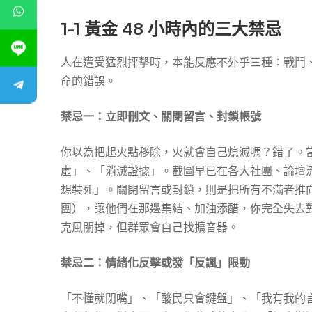
1-1 黃金 48 小時內的三大禁忌
人在遭受猛烈抨擊時，本能反應不外乎三種：戰鬥
命的錯誤。
禁忌一：立即刪文、關閉留言、封鎖帳號
你以為把起火點移除，火就會自己熄滅嗎？錯了。
虛」、「消滅證據」。截圖早已在各大社團、論壇
想裝死」。關閉留言或封鎖，則是把所有不滿者推向更開放
團），讓他們在那邊集結、加油添醋，你完全失去
克風關掉，但群眾會自己找擴音器。
禁忌二：情緒化反擊或發「反諷」限動
「不懂就閉嘴」、「酸民只會鍵盤」、「我有我的