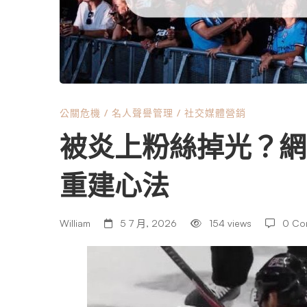
絲
掉
光？
公關危機
/
名人聲譽管理
/
社交媒體營銷
被炎上粉絲掉光？網
網
重建心法
紅
William
5 7 月, 2026
154 views
0 Co
經
營