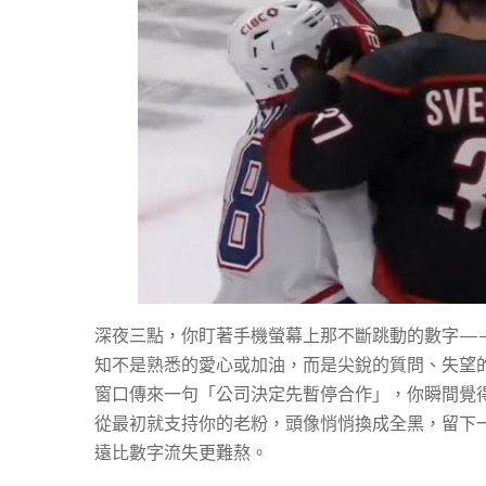
者
危
機
後
的
深夜三點，你盯著手機螢幕上那不斷跳動的數字—
知不是熟悉的愛心或加油，而是尖銳的質問、失望
窗口傳來一句「公司決定先暫停合作」，你瞬間覺
社
從最初就支持你的老粉，頭像悄悄換成全黑，留下
遠比數字流失更難熬。