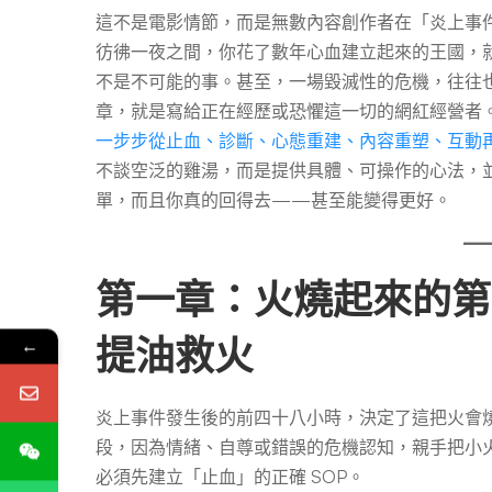
群
這不是電影情節，而是無數內容創作者在「炎上事
彷彿一夜之間，你花了數年心血建立起來的王國，
重
不是不可能的事。甚至，一場毀滅性的危機，往往
章，就是寫給正在經歷或恐懼這一切的網紅經營者
一步步從止血、診斷、心態重建、內容重塑、互動
建
不談空泛的雞湯，而是提供具體、可操作的心法，
單，而且你真的回得去——甚至能變得更好。
心
第一章：火燒起來的
法
提油救火
←
炎上事件發生後的前四十八小時，決定了這把火會
段，因為情緒、自尊或錯誤的危機認知，親手把小
必須先建立「止血」的正確 SOP。