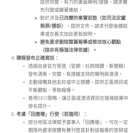
提供完整、有力的書面聲明/證據，請求補
充刊登或顯著連結。
對於涉及
已改變的事實狀態（如司法定讞
無罪/勝訴）
，提供文件，請求刊登後續結
果或在舊文加註更新說明。
避免要求刪除整篇報導或修改核心觀點
（除非有極強法律依據）。
積極發布正確資訊：
透過自身官方管道（官網、社群媒體、新聞稿）
發布清晰、完整、有證據支持的聲明與澄清。
主動接觸其他友好或中立媒體，提供正面資訊或
平衡觀點，爭取報導。
善用SEO策略，讓正面或澄清資訊在搜尋結果中
排名提升。
考慮「回應權」行使（若適用）：
部分地區法律賦予當事人「回應權」，可在一定
期限內要求媒體免費刊登其針對該報導的答辯或