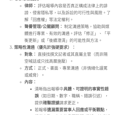
律師：
評估報導內容是否真正構成法律上的誹
謗、侵害隱私等，以及訴訟的可行性與風險。了
解「回應權」等法定權利。
聲譽管理/公關顧問：
制定溝通策略，協助與媒
體進行專業、有效的溝通。評估「修正」、「平
衡更新」或「後續澄清」的可能性與方法。
策略性溝通（優先於強硬要求）：
對象：
直接找撰文記者或其直屬主管（而非隔
空喊話或只找高層施壓）。
方式：
正式、書面、專業溝通（非情緒化謾罵
或威脅）。
內容：
清晰指出報導中
具體、可證明的事實性錯
誤
（如日期、數字、職稱、錯誤引述），
提供
確鑿證據
請求更正。
若報導
遺漏重要當事人回應或平衡觀點
，