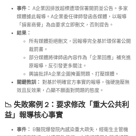
事件：
A企業因排放超標遭環保署開罰並公告。多家
媒體據此報導。A企業委任律師發函各媒體，以報導
「損害商譽」為由要求立即刪文，否則提告。
結果：
所有媒體拒絕刪文，因報導完全基於環保署公開
裁罰書。
部分媒體將律師函內容作為「企業回應」補充進
原報導，反引發更多關注。
輿論批評A企業企圖掩蓋問題、打壓媒體。
關鍵教訓：
對基於明確官方事實的報導，強硬施壓無
效且反效果，凸顯不願面對問題的態度。
📉 失敗案例 2：要求修改「重大公共利
益」報導核心事實
事件：
B醫院爆發院內感染重大疏失，經衛生主管機