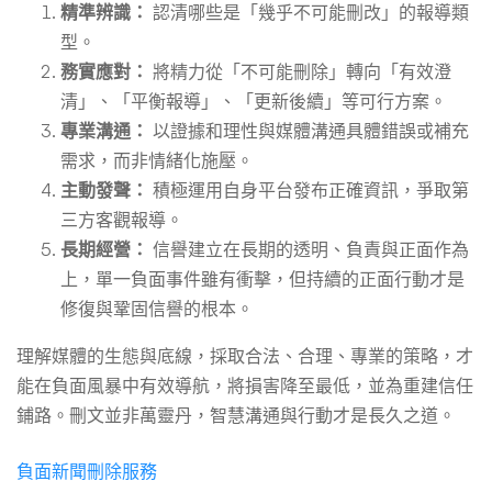
精準辨識：
認清哪些是「幾乎不可能刪改」的報導類
型。
務實應對：
將精力從「不可能刪除」轉向「有效澄
清」、「平衡報導」、「更新後續」等可行方案。
專業溝通：
以證據和理性與媒體溝通具體錯誤或補充
需求，而非情緒化施壓。
主動發聲：
積極運用自身平台發布正確資訊，爭取第
三方客觀報導。
長期經營：
信譽建立在長期的透明、負責與正面作為
上，單一負面事件雖有衝擊，但持續的正面行動才是
修復與鞏固信譽的根本。
理解媒體的生態與底線，採取合法、合理、專業的策略，才
能在負面風暴中有效導航，將損害降至最低，並為重建信任
鋪路。刪文並非萬靈丹，智慧溝通與行動才是長久之道。
負面新聞刪除服務