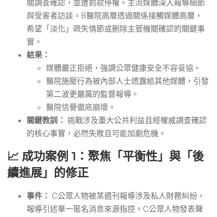
關調查確認，並遭罰款停權。主流媒體深入報導細節
與受害者訪談。B醫院高層透過關係接觸媒體高層，
希望「淡化」疏失情節或刪除主管機關確認的關鍵事
實。
結果：
媒體嚴正拒絕，強調公眾健康安全不容妥協。
醫院施壓行為被內部人士透露給其他媒體，引發
第二波更嚴厲的監督報導。
醫院信譽徹底崩壞。
關鍵教訓：
挑戰涉及重大公共利益且經權威調查確認
的核心事實，必然失敗且可能加劇危機。
📈 成功案例 1：聚焦「平衡性」與「後
續進展」的修正
事件：
C公眾人物被某週刊報導涉及私人財務糾紛，
報導引述單一匿名消息來源指控。C公眾人物發表聲