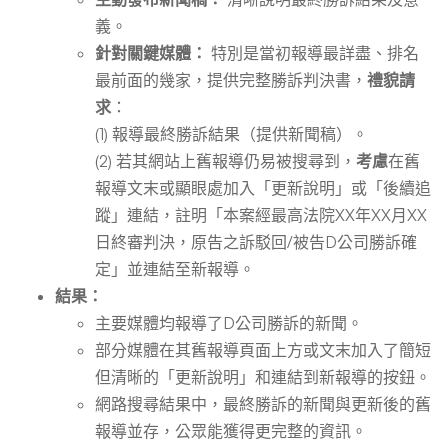
義。
針對關鍵媒體：
特別是當初報導最詳盡、排名
最前面的幾家，提供完整勝訴判決書，
禮貌請
求
：
(1) 報導最終勝訴結果（提供新聞稿）。
(2) 若其網站上舊報導仍易被搜尋到，
考慮
在舊
報導文末或顯眼處加入「更新說明」或「後續追
蹤」連結，註明「本案經最高法院XX年XX月XX
日終審判決，原告之訴駁回/被告D公司勝訴確
定」並連結至新報導。
結果：
主要媒體均報導了D公司勝訴的新聞。
部分媒體在其舊報導頁面上方或文末加入了簡短
但清晰的「更新說明」和連結到新報導的按鈕。
網路搜尋結果中，最終勝訴的新聞與更新後的舊
報導並存，公眾能獲得更完整的資訊。