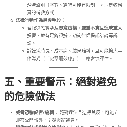
澄清聲明（字數、篇幅可能有限制）。這是較務
實的補救方式。
法律行動作為最後手段：
若報導確實涉及
惡意虛構、嚴重不實且造成重大
損害
，並有足夠證據，諮詢律師提起誹謗等訴
訟。
訴訟耗時長、成本高、結果難料，且可能擴大事
件曝光（「史翠珊效應」），應審慎評估。
五、重要警示：絕對避免
的危險做法
威脅恐嚇記者/編輯：
絕對違法且適得其反，可能立
即被公開報導，引發輿論譴責。