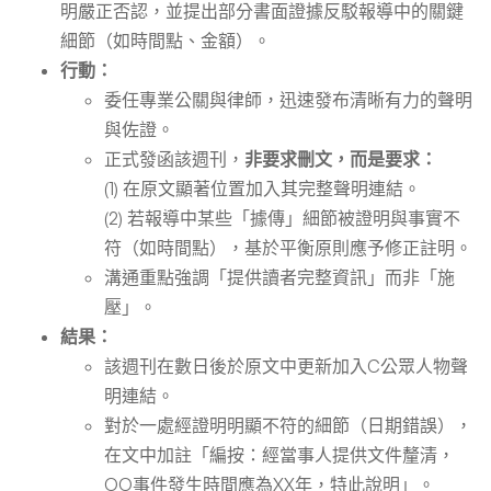
明嚴正否認，並提出部分書面證據反駁報導中的關鍵
細節（如時間點、金額）。
行動：
委任專業公關與律師，迅速發布清晰有力的聲明
與佐證。
正式發函該週刊，
非要求刪文，而是要求：
(1) 在原文顯著位置加入其完整聲明連結。
(2) 若報導中某些「據傳」細節被證明與事實不
符（如時間點），基於平衡原則應予修正註明。
溝通重點強調「提供讀者完整資訊」而非「施
壓」。
結果：
該週刊在數日後於原文中更新加入C公眾人物聲
明連結。
對於一處經證明明顯不符的細節（日期錯誤），
在文中加註「編按：經當事人提供文件釐清，
OO事件發生時間應為XX年，特此說明」。