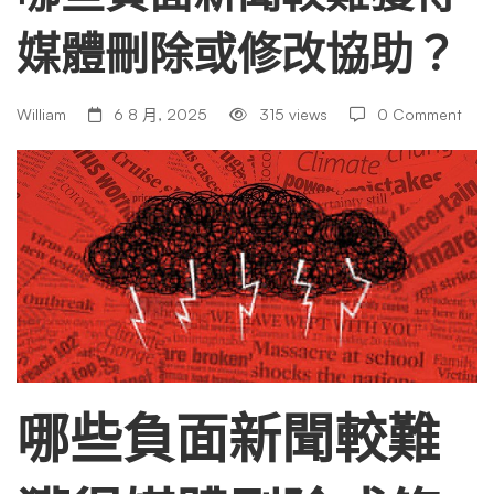
媒體刪除或修改協助？
聞
較
William
6 8 月, 2025
315 views
0 Comment
難
獲
得
媒
哪些負面新聞較難