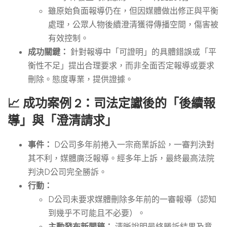
雖原始負面報導仍在，但因媒體做出修正與平衡
處理，公眾人物後續澄清獲得傳播空間，傷害被
有效控制。
成功關鍵：
針對報導中「可證明」的具體錯誤或「平
衡性不足」提出合理要求，而非全面否定報導或要求
刪除。態度專業，提供證據。
📈 成功案例 2：司法定讞後的「後續報
導」與「澄清請求」
事件：
D公司多年前捲入一宗商業訴訟，一審判決對
其不利，媒體廣泛報導。經多年上訴，最終最高法院
判決D公司完全勝訴。
行動：
D公司未要求媒體刪除多年前的一審報導（認知
到幾乎不可能且不必要）。
主動發布新聞稿：
清晰說明最終勝訴結果及意