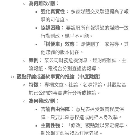
為何難改/刪：
強化真實性：
多家媒體交叉驗證提高了報
導的可信度。
協調困難：
要說服所有報導過的媒體一致
行動刪改，幾乎不可能。
「搭便車」效應：
即使刪了一家報導，其
他媒體的版本仍在。
案例：
某公司財務危機消息，經財經雜誌、主
流報紙、電視台分別查證後報導。
觀點評論或基於事實的推論（中度難度）
特徵：
專欄文章、社論、名嘴評論，其觀點基
於已公開的事實進行分析或推論。
為何難改/刪：
言論自由保障：
意見表達受較高程度保
障，只要非惡意捏造或純粹人身攻擊。
主觀性強：
「修改」觀點難以界定標準，
刪除則可能被視為打壓異議。