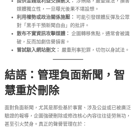
提供金錢或利益交換刪文：
涉賄賂，嚴重違法，損害
媒體獨立性，一旦曝光後果不堪設想。
利用權勢或政治關係施壓：
可能引發媒體反彈及公眾
對「黑手干預新聞自由」的批評。
散布不實資訊攻擊媒體：
企圖轉移焦點，通常會被識
破，反而加劇信譽損害。
嘗試駭入網站刪文：
嚴重刑事犯罪，切勿以身試法。
結語：管理負面新聞，智
慧重於刪除
面對負面新聞，尤其是那些基於事實、涉及公益或已被廣泛
驗證的報導，企圖強硬刪除或修改核心內容往往徒勞無功，
甚至引火焚身。真正的聲譽管理在於：