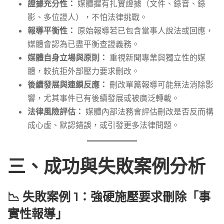
證據充分性：
媒體握有扎實證據（文件、錄音、錄
影、多位證人），不怕法律挑戰。
報導平衡性：
原始報導若已包含當事人說法或回應，
媒體會認為已盡平衡查證義務。
媒體自身立場與原則：
重視新聞專業與獨立性的媒
體，較抗拒外部壓力要求刪改。
後續發展與連鎖反應：
刪改單篇報導可能無法消除影
響，尤其事件已有後續發展或被廣泛轉載。
法律風險評估：
媒體內部法務會評估刪改是否反而構
成心虛、默認錯誤，或引發更多法律問題。
三、成功與失敗案例分析
📉 失敗案例 1：強硬施壓要求刪除「事
實性報導」