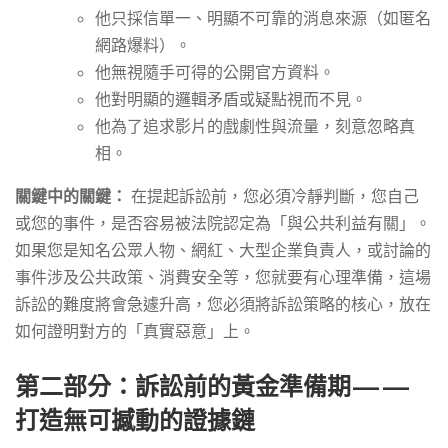
他只採信單一、明顯不可靠的消息來源（如匿名
網路爆料）。
他無視隨手可得的公開官方資料。
他對明顯的邏輯矛盾或疑點視而不見。
他為了追求影片的戲劇性與流量，刻意忽略真
相。
關鍵中的關鍵：
在提起訴訟前，您必須冷靜判斷，您自己
或您的事件，是否容易被法院認定為「與公共利益有關」。
如果您是知名公眾人物、網紅、大型企業負責人，或討論的
事件涉及公共政策、消費安全等，您就要有心理準備，這場
訴訟的難度將會急遽升高，您必須將訴訟策略的核心，放在
如何證明對方的「真實惡意」上。
第二部分：訴訟前的黃金準備期——
打造無可撼動的證據鏈