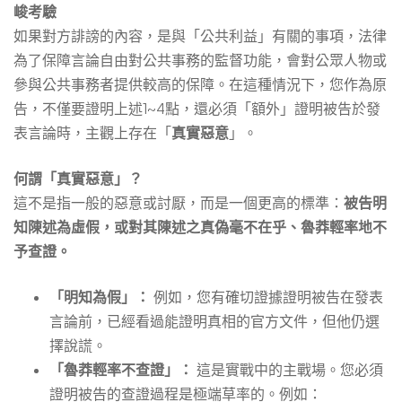
峻考驗
如果對方誹謗的內容，是與「公共利益」有關的事項，法律
為了保障言論自由對公共事務的監督功能，會對公眾人物或
參與公共事務者提供較高的保障。在這種情況下，您作為原
告，不僅要證明上述1~4點，還必須「額外」證明被告於發
表言論時，主觀上存在「
真實惡意
」。
何謂「真實惡意」？
這不是指一般的惡意或討厭，而是一個更高的標準：
被告明
知陳述為虛假，或對其陳述之真偽毫不在乎、魯莽輕率地不
予查證。
「明知為假」：
例如，您有確切證據證明被告在發表
言論前，已經看過能證明真相的官方文件，但他仍選
擇說謊。
「魯莽輕率不查證」：
這是實戰中的主戰場。您必須
證明被告的查證過程是極端草率的。例如：