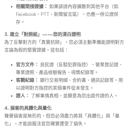
相關間接證據：
如果誹謗內容擴散到其他平台（如
Facebook、PTT、新聞留言區），也應一併公證保
存。
3. 建立「對照組」——您的清白證明
為了反擊對方的「真實抗辯」，您必須主動準備能證明對方
言論為假的堅實證據。這包括：
官方文件：
良民證（反駁犯罪指控）、營業登記證、
專業證照、產品檢驗報告、得獎紀錄等。
客觀紀錄：
銀行交易明細、合約書、通訊記錄等，用
以證明對方指控的某個事件從未發生。
證人：
了解事情真相，並願意為您出庭作證的人。
4. 損害的具體化與量化
聲譽損害是無形的，但您必須盡力將其「具體化」與「量
化」，才能說服法官您確實遭受了損失。