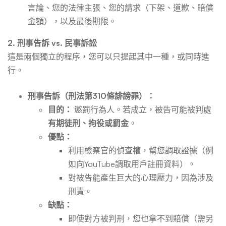
言論、您的法律主張、您的請求（下架、道歉、賠償
金額），以及最後期限。
2. 刑事告訴 vs. 民事訴訟
這是兩個獨立的程序，您可以只提起其中一種，或同時進
行。
刑事告訴（刑法第310條誹謗罪）：
目的：
懲罰行為人。若成立，被告可能被判處
有期徒刑、拘役或罰金
。
優點：
利用檢察官的偵查權，幫您調取證據（例
如向YouTube調取用戶註冊資料）。
對被告能產生巨大的心理壓力，因為涉及
刑責。
缺點：
即使對方被判刑，您也拿不到賠償（需另