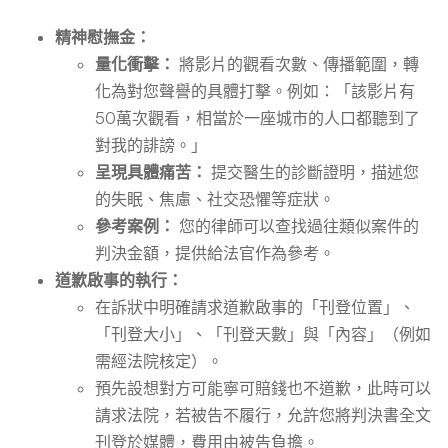
精神慰撫金：
量化衝擊：
將影片的觀看次數、傳播範圍，轉
化為對您聲譽的具體打擊。例如：「該影片有
50萬次觀看，相當於一座城市的人口都聽到了
對我的誹謗。」
呈現具體痛苦：
提交醫生的診斷證明，描述您
的失眠、焦慮、社交恐懼等症狀。
參考案例：
您的律師可以查找過往類似案件的
判決金額，提供給法官作為參考。
道歉啟事的執行：
在訴狀中明確請求道歉啟事的「刊登位置」、
「刊登大小」、「刊登天數」與「內容」（例如
需經法院核定）。
預先設想對方可能寧可賠錢也不道歉，此時可以
請求法院，若被告不履行，允許您將判決書全文
刊登於媒體，費用由被告負擔。