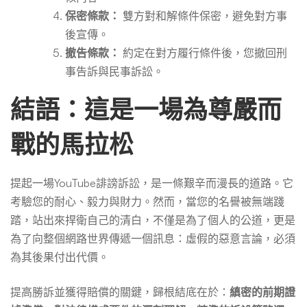
保密條款：
雙方對和解條件保密，避免對方事
後宣傳。
撤告條款：
約定在對方履行條件後，您撤回刑
事告訴與民事訴訟。
結語：這是一場為尊嚴而
戰的馬拉松
提起一場YouTube誹謗訴訟，是一條艱辛而漫長的道路。它
考驗您的耐心、毅力與財力。然而，當您的名譽被無端踐
踏，站出來捍衛自己的清白，不僅是為了個人的公道，更是
為了向整個網路世界傳遞一個訊息：虛假的惡意言論，必須
為其後果付出代價。
提高勝訴並獲得賠償的關鍵，歸根結底在於：
縝密的前期證