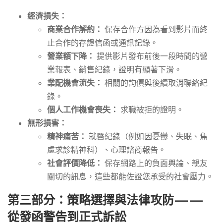
經濟損失：
商業合作解約：
保存合作方因為看到影片而終
止合作的存證信函或通訊記錄。
營業額下降：
提供影片發布前後一段時間的營
業報表、銷售紀錄，證明有顯著下滑。
業配機會流失：
相關的詢價與後續取消聯絡紀
錄。
個人工作機會喪失：
求職被拒的證明。
無形損害：
精神痛苦：
就醫紀錄（例如因憂鬱、失眠、焦
慮求診精神科）、心理諮商報告。
社會評價降低：
保存網路上的負面輿論、親友
關切的訊息，這些都能佐證您承受的社會壓力。
第三部分：策略選擇與法律攻防——
從發函警告到正式訴訟