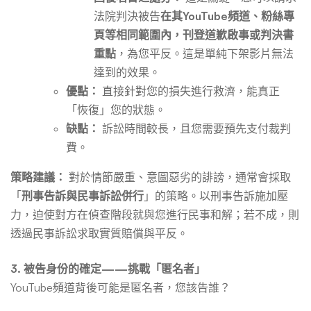
法院判決被告
在其YouTube頻道、粉絲專
頁等相同範圍內，刊登道歉啟事或判決書
重點
，為您平反。這是單純下架影片無法
達到的效果。
優點：
直接針對您的損失進行救濟，能真正
「恢復」您的狀態。
缺點：
訴訟時間較長，且您需要預先支付裁判
費。
策略建議：
對於情節嚴重、意圖惡劣的誹謗，通常會採取
「
刑事告訴與民事訴訟併行
」的策略。以刑事告訴施加壓
力，迫使對方在偵查階段就與您進行民事和解；若不成，則
透過民事訴訟求取實質賠償與平反。
3. 被告身份的確定——挑戰「匿名者」
YouTube頻道背後可能是匿名者，您該告誰？