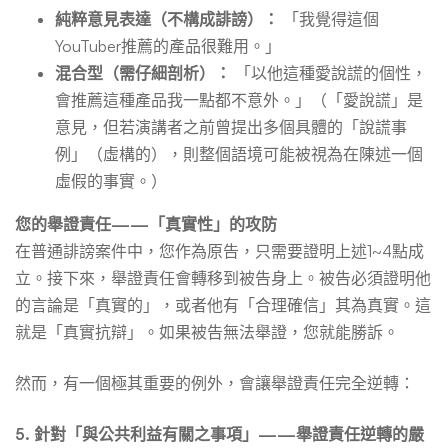
純粹意見表達（不構成誹謗）：
「我覺得這個
YouTuber推薦的產品很難用。」
混合型（需仔細剖析）：
「以他這種愛說謊的個性，
會推薦這種產品我一點都不意外。」（「愛說謊」是
意見，但若演講者之前曾提出多個具體的「說謊事
例」（虛構的），則整個語境可能被視為在陳述一個
虛假的事實。）
您的舉證責任——「真實性」的攻防
在普通誹謗案件中，您作為原告，只需要證明上述1~4點成
立。接下來，舉證責任會轉移到被告身上。被告必須證明他
的言論是「真實的」，或者他有「合理確信」其為真實。這
就是「真實抗辯」。如果被告無法舉證，您就能勝訴。
然而，有一個極其重要的例外，會讓舉證責任完全逆轉：
5. 針對「與公共利益有關之事項」——舉證責任逆轉的嚴