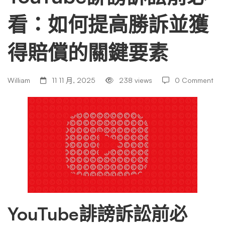
看：如何提高勝訴並獲
前
得賠償的關鍵要素
必
William
11 11 月, 2025
238 views
0 Comment
看：
如
何
提
YouTube誹謗訴訟前必