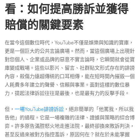
高
看：如何提高勝訴並獲得
勝
賠償的關鍵要素
訴
在當今這個數位時代，YouTube不僅是娛樂與知識的寶庫，
更是一個巨大的公共言論廣場。然而，當這個廣場上出現針
對您個人、企業或品牌的惡意不實言論時，它瞬間就會從寶
並
庫變成戰場。這些以影片、留言、社群貼文形式存在的誹謗
內容，殺傷力遠超傳統的口耳相傳，能在短時間內摧毀一個
獲
人耗費多年建立的聲譽、信賴與事業。面對這樣的數位暴
力，提起法律訴訟往往是最後，也是最有力的反擊手段。
得
但，
一場YouTube誹謗訴訟
，絕非簡單的「他罵我，所以我
告他」的過程。它是一場複雜的法律、證據與策略的綜合博
弈。許多原告滿腔怒火地走進法院，最終卻換來敗訴判決，
賠
甚至反過來被對方指控濫訴，原因何在？就在於未能掌握