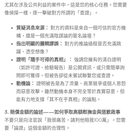
尤其在涉及公共利益的案件中，這是您的核心任務。您需要
像偵探一樣，逐一擊破對方所謂的「查證」。
質疑消息來源：
對方的資料是來自一個可信的官方機
構，還是一個充滿陰謀論的匿名論壇？
指出明顯的邏輯謬誤：
對方的推論過程是否充滿跳
躍、憑空想像？
證明「隨手可得的真相」：
強調您擁有的清白證明
（如許可證、檢驗報告）是公開資訊，或只需簡單詢
問即可獲得，但被告卻從未嘗試聯繫您或查證。
動機論：
證明被告是為了流量、商業競爭或個人恩怨
而惡意攻擊。雖然動機本身不完全等於真實惡意，但
能有力地支撐「其不在乎真相」的論點。
3. 賠償金額的論述——如何爭取高額慰撫金與道歉啟事
不要只是向法官說「我很痛苦，請判他賠我100萬」。您需
要「論證」這個金額的合理性。