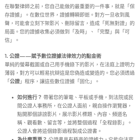
在聯繫律師之前，您自己能做的最重要的一件事，就是「保
存證據」。在數位世界，證據轉瞬即逝。對方一旦收到風
聲，可能會立刻下架影片、刪除留言，造成「死無對證」的
局面。您的證據收集必須做到「及時」、「完整」與「可
信」。
1. 公證——賦予數位證據法律效力的點金術
單純的螢幕截圖或自己用手機錄下的影片，在法庭上證明力
薄弱，對方可以輕易抗辯這是您偽造或變造的。您必須透過
「
公證
」程序，讓這些數位證據「固化」。
如何進行？
帶著您的筆電、平板或手機，到法院或民
間公證人事務所，在公證人面前，親自操作瀏覽器，
點開那個誹謗影片，展示影片標題、內容、頻道名
稱、觀看數、留言等，並將整個過程「全程錄影」。
公證人會將這個錄影過程製成公證書。
為什麼重要？
公證書具有極高的證據力，它能向法官