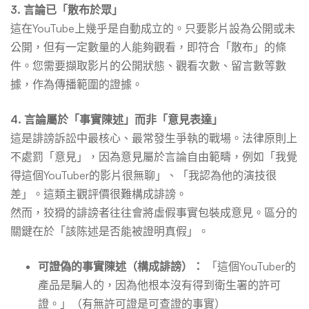
3. 言論已「散布於眾」
這在YouTube上幾乎是自動成立的。只要影片設為公開或未
公開，但有一定數量的人能夠觀看，即符合「散布」的條
件。您需要擷取影片的公開狀態、觀看次數、留言數等數
據，作為傳播範圍的證據。
4. 言論屬於「事實陳述」而非「意見表達」
這是誹謗訴訟中最核心、最常發生爭執的戰場。法律原則上
不處罰「意見」，因為意見屬於言論自由範疇，例如「我覺
得這個YouTuber的影片很無聊」、「我認為他的演技很
差」。這類主觀評價很難構成誹謗。
然而，狡猾的誹謗者往往會將虛假事實包裝成意見。區分的
關鍵在於「該陈述是否能被證明真假」。
可證偽的事實陳述（構成誹謗）：
「這個YouTuber的
產品是騙人的，因為他根本沒有得到衛生署的許可
證。」（有無許可證是可查證的事實）