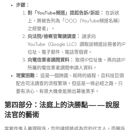
步驟：
對「YouTube頻道」提起告訴/訴訟：
在訴狀
上，將被告列為「○○○（YouTube頻道名稱）
之經營者」。
向法院/檢察官聲請調查：
請求向
YouTube（Google LLC）調取該頻道註冊者的IP
位址、電子郵件、電話等個資。
向電信業者調閱資料：
取得IP位址後，再向該IP
所屬的電信業者調閱申請人資料。
現實困難：
這是一個跨國、耗時的過程，且科技巨頭
配合司法調查的流程繁瑣。但這是一條必經之路，只
要有決心，有很大機會能揪出幕後黑手。
第四部分：法庭上的決勝點——說服
法官的藝術
當案件進入審理程序，您的律師將成為您的代言人。而勝訴