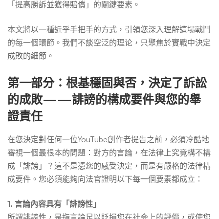
「提高勝訴並獲得賠償」的關鍵要素。
償
本文將以一種近乎手把手的方式，引領您深入理解這場戰鬥
的每一個環節。我們不談空泛的理论，只聚焦於實戰中決定
的
成敗的細節。
關
第一部分：根基穩固與否，決定了訴訟
的成敗——誹謗的構成要件與您的舉
鍵
證責任
在您決定對任何一位YouTube創作者提告之前，必須冷酷地
要
審視一個最根本的問題：對方的言論，在法律上究竟構不構
成「誹謗」？這不是憑您的感受決定，而是有嚴格的法律構
素
成要件。您必須能夠向法官證明以下每一個要素都成立：
1. 言論內容具有「誹謗性」
所謂誹謗性，是指言論足以貶損您在社会上的評價，或使您