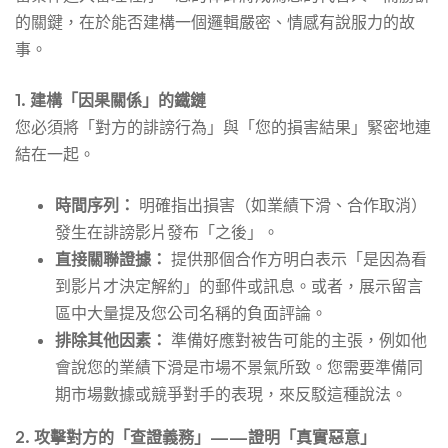
的關鍵，在於能否建構一個邏輯嚴密、情感有說服力的故
事。
1. 建構「因果關係」的鐵鏈
您必須將「對方的誹謗行為」與「您的損害結果」緊密地連
結在一起。
時間序列：
明確指出損害（如業績下滑、合作取消）
發生在誹謗影片發布「之後」。
直接關聯證據：
提供那個合作方明白表示「是因為看
到影片才決定解約」的郵件或訊息。或者，展示留言
區中大量提及您公司名稱的負面評論。
排除其他因素：
準備好應對被告可能的主張，例如他
會說您的業績下滑是市場不景氣所致。您需要準備同
期市場數據或競爭對手的表現，來反駁這種說法。
2. 攻擊對方的「查證義務」——證明「真實惡意」