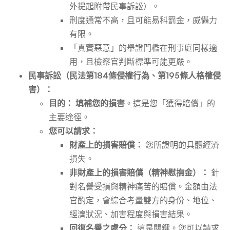
外提起附帶民事訴訟）。
刑度通常不高，且可能易科罰金，威懾力
有限。
「真實惡意」的舉證門檻在刑事庭同樣適
用，且檢察官判斷標準可能更嚴。
民事訴訟（民法第184條侵權行為、第195條人格權侵
害）：
目的：
填補您的損害
。這是您「獲得賠償」的
主要途徑。
您可以請求：
財產上的損害賠償：
您所證明的具體經濟
損失。
非財產上的損害賠償（精神慰撫金）：
針
對名譽受損與精神痛苦的賠償。金額由法
官酌定，會綜合考量雙方的身份、地位、
經濟狀況、加害程度與損害結果。
回復名譽之處分：
這是關鍵。您可以請求