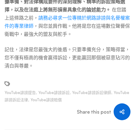
據準備、對法律構成要件的深刻理解、精準的訴訟策略選
擇，以及在法庭上將無形損害具象化的論述能力。
在您踏
上這條路之前，
請務必尋求一位專精於網路誹謗與名譽權案
件的專業律師
，與您並肩作戰。他將是您在這場數位聲譽保
衛戰中，最強大的盟友與舵手。
記住，法律是您最強大的後盾。只要準備充分，策略得當，
您不僅有極高的機會贏得訴訟，更能贏回那個被惡意玷污的
清白與尊嚴。
YouTube誹謗提告
,
YouTube誹謗訴訟
,
YouTube誹謗訴訟律師
,
YouTube
誹謗訴訟法律
,
YouTube誹謗賠償
Share this post