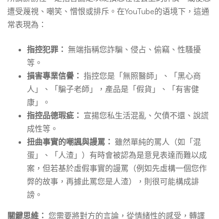
遭受蔑視、嘲笑、憎恨或排斥。在YouTube的语境下，這通
常表現為：
指控犯罪：
無端指稱您詐騙、侵占、偷竊、性騷擾
等。
損害專業信譽：
指控您是「無照醫師」、「黑心商
人」、「騙子老師」，產品是「假貨」、「有害健
康」。
指控品德瑕疵：
宣揚您私生活混亂、欠債不還、說謊
成性等。
扭曲事實的嘲諷與謾罵：
雖然單純的罵人（如「混
蛋」、「人渣」）有時會被認為是意見表達而難以成
案，但若基於虛假事實的謾罵（例如先虛構一個您作
弊的故事，再據此罵您是人渣），則很可能構成誹
謗。
關鍵思維：
您需要將對方的言論，從情緒性的感受，轉譯