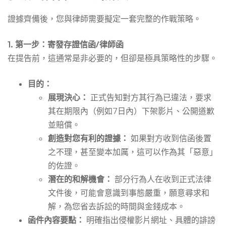
證據齊備後，您與律師需要擬定一套完整的作戰策略。
1. 第一步：寄發存證信函/律師函
在提告前，這通常是非必要的，但卻是極具策略性的步驟。
目的：
展現決心：
正式告知對方其行為已違法，要求
其在期限內（例如7日內）下架影片、公開道歉
並賠償。
創造對您有利的證據：
如果對方收到信函後置
之不理，甚至變本加厲，這可以作為其「惡意」
的佐證。
潛在的和解機會：
部分行為人在收到正式法律
文件後，可能會意識到事態嚴重，願意尋求和
解，為您省去訴訟的時間與金錢成本。
函件內容要點：
明確指出侵權影片網址、具體的誹謗