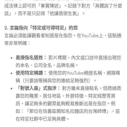
成法律上認可的「事實陳述」。記錄下對方「具體說了什麼
話」，而不是只記得「他讓我很生氣」。
2. 言論指向「特定或可得特定」的您
言論必須能讓觀看者知道是在指您。在YouTube上，這點通
常非常明確：
直接指名道姓：
影片標題、內文或口述中直接出現您
的本名、公司全名、品牌名稱。
使用特定稱謂：
使用您的YouTube頻道名稱、網路暱
稱（只要該暱稱與您的連結足夠強烈）。
「對號入座」式指涉：
對方雖未直接點名，但透過透
露您的職業、居住地區、外貌特徵、特定經歷等資
訊，讓足夠多的觀眾能夠輕易推斷出是在指您。例
如：「那位在信義區開知名拉麵店的台灣師傅」，這
在特定社群中已足夠具體。