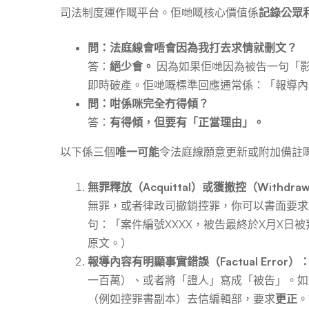
司法制度運作嘅平台。佢哋嘅核心價值係
記錄公眾
問：法庭線會唔會因為我打去求情就刪文？
答：
絕少會。
因為如果佢哋因為被告一句「
即時破產。佢哋嘅標準回應通常係：「報導內
問：咁係咪完全冇得傾？
答：
有得傾，但要有「正當理由」。
以下係三個
唯一可能
令法庭線願意更新或附加備註
無罪釋放（Acquittal）或獲撤控（Withdrawa
無罪，或者律政司撤銷控罪，你可以書面要求
句：「案件編號XXXX，被告最終於X月X日
原文。）
報導內容有明顯事實錯誤（Factual Error）
一百萬）、或者將「證人」寫成「被告」。如
（例如控罪書副本）去信編輯部，要求
更正
。