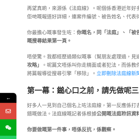
救
再望真啲，來源係《法庭線》。呢個係香港近年好
佢哋嘅報道好詳細，連案件編號、被告姓名、代表
攻
你最擔心嘅事發生咗：
你嘅名，同「法庭」、「被
嘅搜尋結果第一頁。
略
唔使驚。我都經歷過類似嘅事（幫朋友處理過，見
攻略」
。呢篇文唔係叫你走精面或者犯法，而係教
將篇報導從搜尋引擎「移除」。
立即刪除法庭線新
第一幕：鎚心口之前，請先做呢三
←
好多人一見到自己個名上咗法庭線，第一反應係打去報館
錯嘅做法。法庭線嘅記者係根據
公開嘅法庭聆訊資
你要做嘅第一件事，唔係反抗，係觀察。