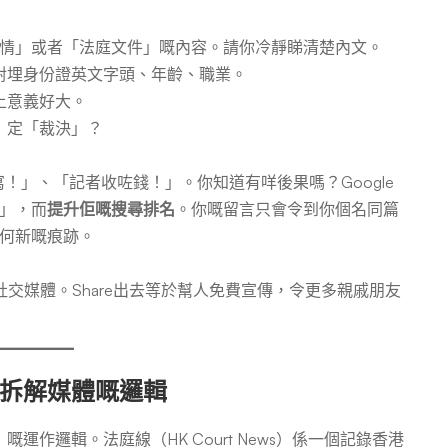
出案情」或者「法庭文件」嘅內容。請你冷靜睇清楚內文。
對埋身份證英文字頭、年齡、職業。
上意義好大。
」定「裁決」？
亂寫！」、「記者收咗錢！」。你知道有咩後果嗎？Google
」，而
提升佢嘅搜尋排名
。你嘅留言只會令到你個名同篇
何新嘅痕跡。
社交媒體。Share出去等於幫人免費宣傳，令更多親戚朋友
拆解媒體嘅邏輯
作邏輯。法庭線（HK Court News）係一個記錄香港