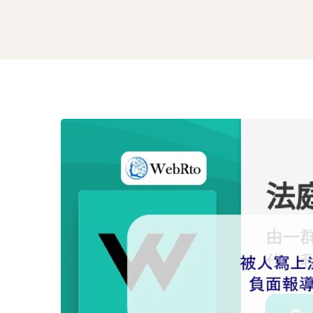
被
人
寫
上