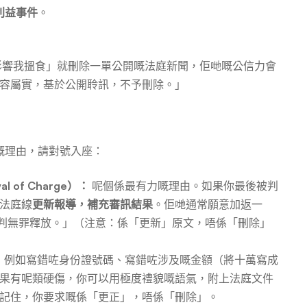
利益事件
。
影響我搵食」就刪除一單公開嘅法庭新聞，佢哋嘅公信力會
容屬實，基於公開聆訊，不予刪除。」
嘅理由，請對號入座：
l of Charge）：
呢個係最有力嘅理由。如果你最後被判
法庭線
更新報導，補充審訊結果
。佢哋通常願意加返一
被判無罪釋放。」（注意：係「更新」原文，唔係「刪除」
：
例如寫錯咗身份證號碼、寫錯咗涉及嘅金額（將十萬寫成
果有呢類硬傷，你可以用極度禮貌嘅語氣，附上法庭文件
記住，你要求嘅係「更正」，唔係「刪除」。