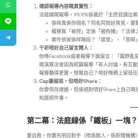
確認報導內容嘅真實性：
法庭線嘅報導，99.9%係基於「主控官讀
係咪真係你個名？同名同姓好常見，要
報導寫「被控」定係「被拘捕」？法律
案件依家係咩階段？「提堂」、「答辯
千祈唔好自己留言鬧人：
你喺Facebook或者報導下面留言：「篇野
嘅演算法會因為呢篇報導「有人討論、有互動
報導黐得更實。想幫自己？唔好喺網上留低任
Cap圖留底，但唔好Share：
你要保存證據，但係絕對唔好Share上自己嘅
知道呢件事。
第二幕：法庭線係「鐵板」一塊？
要自救，你要先明白對手（唔係敵人，係新聞機構）嘅運