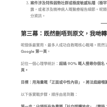
案件涉及特殊弱勢社群或極度敏感私隱（極罕
露，或者涉及精神病人嘅醫療報告細節。呢類
分資訊。
第三幕：既然刪唔到原文，我哋轉
呢個係最實用、最多人成功自救嘅核心戰場。既然
Google 第一頁
。
記住一個心理學統計：
超過 90% 嘅人搜尋你個名
頁。
目標：用海量嘅「正面或中性內容」，將法庭線嗰
以下係實戰步驟，順序由易到難：
第一步：佔領所有免費嘅「社交媒體地皮」（需時：1