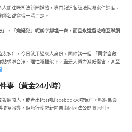
多人關注嘅司法新聞媒體，專門報道各級法院嘅案件進度。
律師名都寫得一清二楚。
告」、「嫌疑犯」呢啲字綁埋一齊，而且永遠留咗喺互聯網
過太多），今日就用過來人身份，同你講一個
「萬字自救
你點樣喺合法、理性嘅框架下，盡最大努力減低傷害，甚至
聞
件事（黃金24小時）
鬧人，或者出Post喺Facebook大喊冤枉。呢個係最
料
撰寫報導，佢哋行使緊新聞自由同司法公開嘅原則。