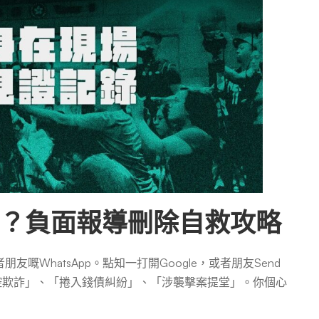
？負面報導刪除自救攻略
WhatsApp。點知一打開Google，或者朋友Send
被控欺詐」、「捲入錢債糾紛」、「涉襲擊案提堂」。你個心