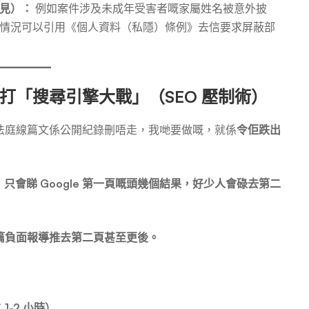
見）：
例如案件涉及未成年受害者嘅家屬姓名被意外披
情況可以引用《個人資料（私隱）條例》去信要求屏蔽部
打「搜尋引擎大戰」（SEO 壓制術）
法庭線篇文係公開紀錄刪唔走，我哋要做嘅，就係
令佢跌出
，只會睇 Google 第一頁嘅頭幾個結果，好少人會碌去第二
篇負面報導推去第二頁甚至更後。
-2 小時）