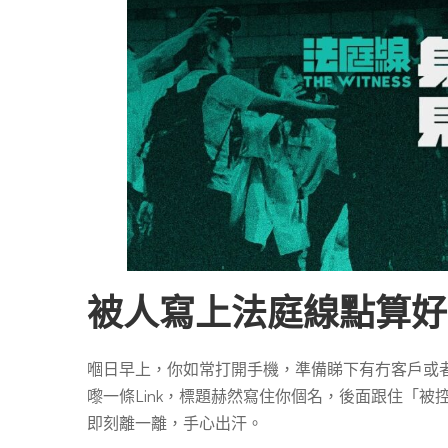
面
報
導
刪
被人寫上法庭線點算好
除
嗰日早上，你如常打開手機，準備睇下有冇客戶或者朋友嘅
自
嚟一條Link，標題赫然寫住你個名，後面跟住「
即刻離一離，手心出汗。