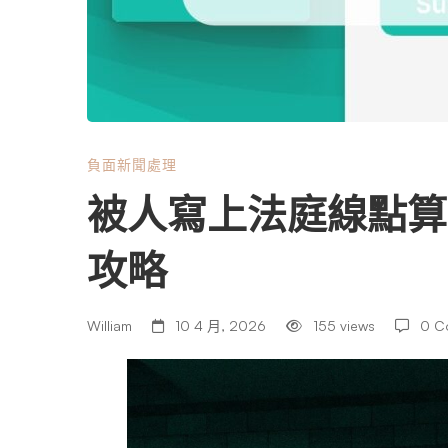
法
庭
線
負面新聞處理
被人寫上法庭線點算
點
攻略
算
William
10 4 月, 2026
155 views
0 C
好？
負