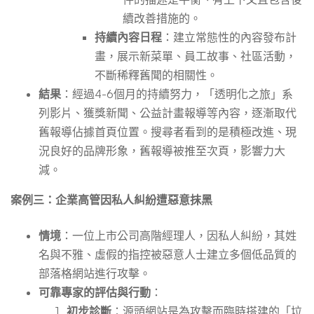
續改善措施的。
持續內容日程
：建立常態性的內容發布計
畫，展示新菜單、員工故事、社區活動，
不斷稀釋舊聞的相關性。
結果
：經過4-6個月的持續努力，「透明化之旅」系
列影片、獲獎新聞、公益計畫報導等內容，逐漸取代
舊報導佔據首頁位置。搜尋者看到的是積極改進、現
況良好的品牌形象，舊報導被推至次頁，影響力大
減。
案例三：企業高管因私人糾紛遭惡意抹黑
情境
：一位上市公司高階經理人，因私人糾紛，其姓
名與不雅、虛假的指控被惡意人士建立多個低品質的
部落格網站進行攻擊。
可靠專家的評估與行動
：
初步診斷
：源頭網站是為攻擊而臨時搭建的「垃