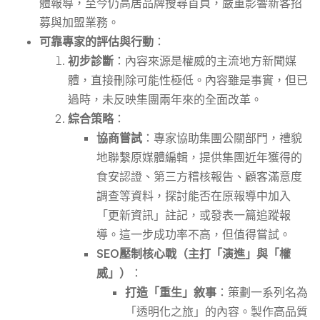
體報導，至今仍高居品牌搜尋首頁，嚴重影響新客招
募與加盟業務。
可靠專家的評估與行動
：
初步診斷
：內容來源是權威的主流地方新聞媒
體，直接刪除可能性極低。內容雖是事實，但已
過時，未反映集團兩年來的全面改革。
綜合策略
：
協商嘗試
：專家協助集團公關部門，禮貌
地聯繫原媒體編輯，提供集團近年獲得的
食安認證、第三方稽核報告、顧客滿意度
調查等資料，探討能否在原報導中加入
「更新資訊」註記，或發表一篇追蹤報
導。這一步成功率不高，但值得嘗試。
SEO壓制核心戰（主打「演進」與「權
威」）
：
打造「重生」敘事
：策劃一系列名為
「透明化之旅」的內容。製作高品質