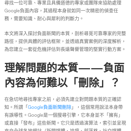
尋找一位可靠、專業且具備道德的專家或團隊來協助處理
例
Google負面內容，其過程本身就如同一次精密的偵查任
務，需要知識、耐心與犀利的判斷力。
評
本文將深入探討負面新聞的本質，剖析尋覓可靠專家的完整
路徑，提供具體的評估框架，並透過真實案例的深度解析，
估
為您建立一套從危機評估到長遠聲譽管理的堅實行動方案。
理解問題的本質——負面
內容為何難以「刪除」？
在急切地尋找專家之前，必須先建立對問題本質的正確認
知。所謂「
Google負面新聞刪除
」，這個常用說法本身帶
有誤導性。Google是一個搜尋引擎，它本身並不「擁有」
或直接「發布」這些新聞。它只是透過演算法，索引並呈現
來自全球各地網站（新聞媒體、論壇、部落格、社交媒體