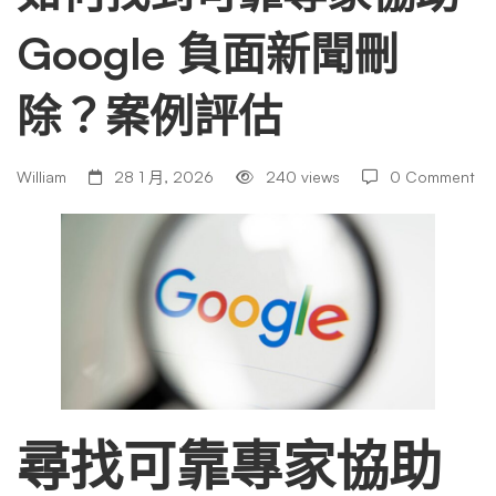
Google 負面新聞刪
靠
除？案例評估
專
William
28 1 月, 2026
240 views
0 Comment
家
協
助
Google
尋找可靠專家協助