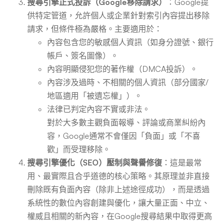
搜尋引擎正式投訴（Google移除請求）
：Google提
供特定管道，允許個人或企業針對索引內容提出移除
請求，但條件極為嚴格。主要適用於：
內容包含您的敏感個人資訊（如身分證號、銀行
帳戶、簽名圖像）。
內容明顯侵犯您的著作權（DMCA投訴）。
內容涉及過時、不相關的個人資訊（部分國家/
地區適用「被遺忘權」）。
法律已判定內容不實或非法。
對於大多數主觀負面報導、評論或商業糾紛內
容，Google通常不會僅因「負面」或「不喜
歡」而受理移除。
搜尋引擎優化（SEO）壓制與聲譽修復
：這是最常
用、最實際且合乎道德的核心策略。其原理並非直接
刪除既有負面內容（除非上述途徑成功），而是透過
系統性的數位內容創建與優化，讓大量正面、中立、
權威且相關的新內容，在Google搜尋結果中取得更高