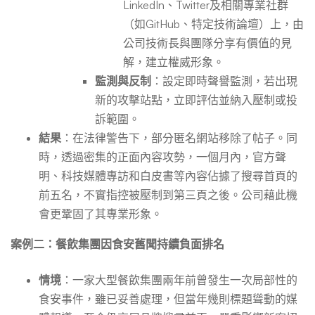
LinkedIn、Twitter及相關專業社群
（如GitHub、特定技術論壇）上，由
公司技術長與團隊分享有價值的見
解，建立權威形象。
監測與反制
：設定即時聲譽監測，若出現
新的攻擊站點，立即評估並納入壓制或投
訴範圍。
結果
：在法律警告下，部分匿名網站移除了帖子。同
時，透過密集的正面內容攻勢，一個月內，官方聲
明、科技媒體專訪和白皮書等內容佔據了搜尋首頁的
前五名，不實指控被壓制到第三頁之後。公司藉此機
會更鞏固了其專業形象。
案例二：餐飲集團因食安舊聞持續負面排名
情境
：一家大型餐飲集團兩年前曾發生一次局部性的
食安事件，雖已妥善處理，但當年幾則標題聳動的媒