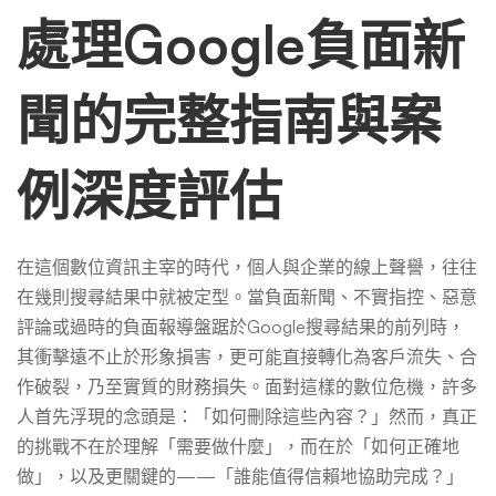
負
處理Google負面新
面
聞的完整指南與案
新
例深度評估
聞
在這個數位資訊主宰的時代，個人與企業的線上聲譽，往往
在幾則搜尋結果中就被定型。當負面新聞、不實指控、惡意
刪
評論或過時的負面報導盤踞於Google搜尋結果的前列時，
其衝擊遠不止於形象損害，更可能直接轉化為客戶流失、合
除？
作破裂，乃至實質的財務損失。面對這樣的數位危機，許多
人首先浮現的念頭是：「如何刪除這些內容？」然而，真正
的挑戰不在於理解「需要做什麼」，而在於「如何正確地
案
做」，以及更關鍵的——「誰能值得信賴地協助完成？」