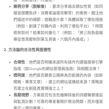
案例分享（脫敏後）
：要求分享過去類似性質（如同
樣是媒體負評、消費者論壇攻擊等）的案例。關注他
們描述中的細節：挑戰是什麼？具體採取了哪些措施
（例如，創建了何種內容、利用了哪些平台）？時間
框架如何？結果如何量化？（例如：「將三則負面報
導從首頁壓制到第五頁後，六個月內達成」）
2. 方法論的合法性與道德性
合規性
：他們是否明確承諾所有操作均遵循搜尋引擎
指南（如Google的網站管理員指南）與相關法律？
透明度
：他們是否願意公開將為您創建的內容（如新
聞稿、專業文章）、建立的網站或連結來源？策略是
否建立在創造真實價值之上？
長期視野
：方案是否包含危機解除後的持續聲譽建設
與監測計劃？可靠的專家著眼於根治問題，而非僅是
曇花一現的掩蓋。