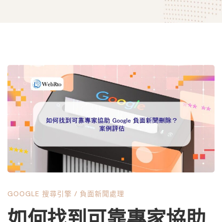
如
何
找
到
GOOGLE 搜尋引擎
/
負面新聞處理
可
如何找到可靠專家協助