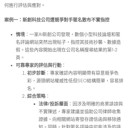
何進行評估與應對。
案例一：新創科技公司遭競爭對手匿名散布不實指控
情境
：一家AI新創公司發現，數個小型科技論壇和匿
名評論網站突然出現帖子，指控其技術抄襲、數據造
假。這些內容開始出現在公司名稱搜尋結果的第1-2
頁。
可靠專家的評估與行動
：
初步診斷
：專家確認內容明顯帶有惡意競爭色
彩，源頭網站權威性低但SEO結構簡單，容易排
名。
綜合策略
：
法律/投訴層面
：因涉及明確的商業誹謗與
不實陳述，專家建議並協助公司律師收集
證據，向相關網站寄發存證信函與移除通
知。同時，針對匿名評論中可能涉及的誹