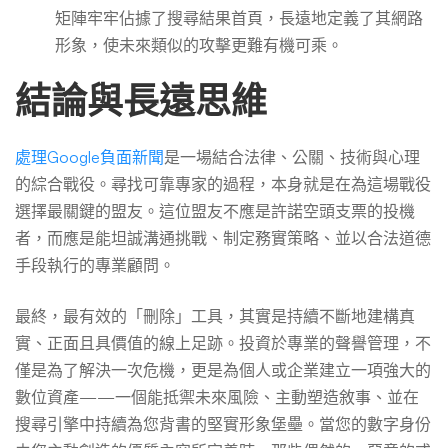
矩陣牢牢佔據了搜尋結果首頁，長遠地定義了其網路
形象，使未來類似的攻擊更難有機可乘。
結論與長遠思維
處理Google負面新聞
是一場結合法律、公關、技術與心理
的綜合戰役。尋找可靠專家的過程，本身就是在為這場戰役
選擇最關鍵的盟友。這位盟友不應是許諾空頭支票的投機
者，而應是能坦誠溝通挑戰、制定務實策略、並以合法道德
手段執行的專業顧問。
最終，最有效的「刪除」工具，其實是持續不斷地建構真
實、正面且具價值的線上足跡。投資於專業的聲譽管理，不
僅是為了解決一次危機，更是為個人或企業建立一項強大的
數位資產——一個能抵禦未來風險、主動塑造敘事、並在
搜尋引擎中持續為您背書的堅實形象堡壘。當您的數字身份