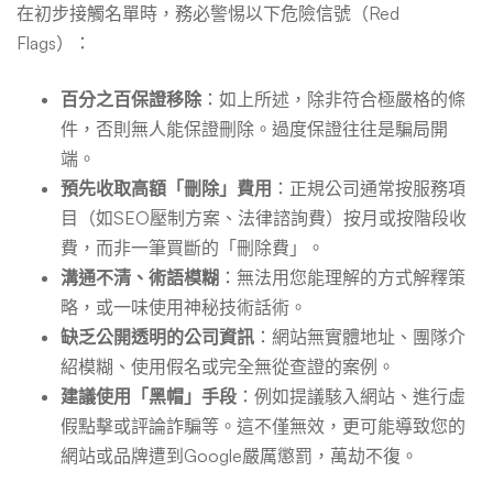
在初步接觸名單時，務必警惕以下危險信號（Red
Flags）：
百分之百保證移除
：如上所述，除非符合極嚴格的條
件，否則無人能保證刪除。過度保證往往是騙局開
端。
預先收取高額「刪除」費用
：正規公司通常按服務項
目（如SEO壓制方案、法律諮詢費）按月或按階段收
費，而非一筆買斷的「刪除費」。
溝通不清、術語模糊
：無法用您能理解的方式解釋策
略，或一味使用神秘技術話術。
缺乏公開透明的公司資訊
：網站無實體地址、團隊介
紹模糊、使用假名或完全無從查證的案例。
建議使用「黑帽」手段
：例如提議駭入網站、進行虛
假點擊或評論詐騙等。這不僅無效，更可能導致您的
網站或品牌遭到Google嚴厲懲罰，萬劫不復。