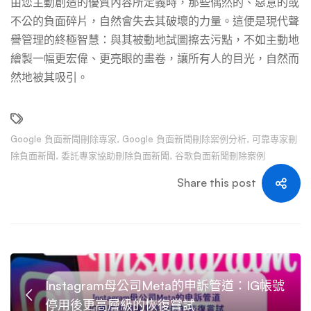
由您主動創造的優質內容所定義時，那些偶然的、惡意的或
不公的負面碎片，自然會失去其破壞的力量。這便是現代聲
譽管理的終極智慧：與其被動地試圖擦去污點，不如主動地
繪製一幅更宏偉、更亮眼的畫卷，讓所有人的目光，自然而
然地被其吸引。
Google 負面新聞刪除專家
,
Google 負面新聞刪除案例分析
,
可靠專家刪
除負面新聞
,
委託專家協助刪除負面新聞
,
谷歌負面新聞刪除案例
Share this post
Instagram母公司Meta的申訴管道：IG帳號
停用後更高層級的恢復嘗試