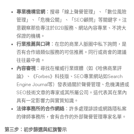
專業機構官網
：搜尋「線上聲譽管理」、「數位風險
管理」、「危機公關」、「SEO顧問」等關鍵字。注
意觀察那些專注於B2B服務、網站內容專業、不誇大
保證的機構。
行業推薦與口碑
：在您的商業人脈圈中私下詢問，是
否有合作過類似服務的可信推薦。同行或商會的建議
往往最中肯。
內容審視
：尋找在權威行業媒體（如《哈佛商業評
論》、《Forbes》科技版、SEO專業網站如Search
Engine Journal等）發表過關於聲譽管理、危機溝通或
SEO技術文章的專家或其所屬公司。這代表其在業內
具有一定影響力與實質知識。
法律事務所的合作網絡
：許多處理誹謗或網路隱私案
的律師事務所，會有合作的外部聲譽管理專家名單。
第三步：初步篩選與紅旗警示