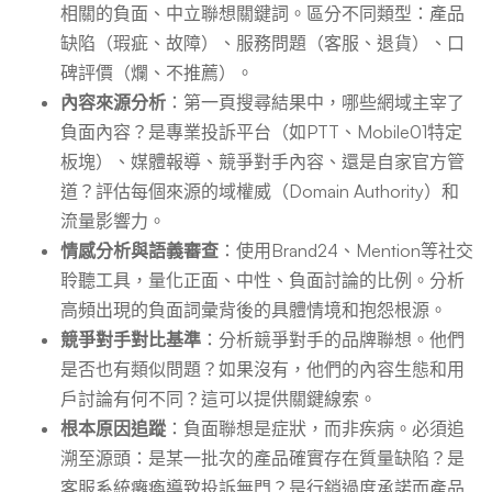
相關的負面、中立聯想關鍵詞。區分不同類型：產品
缺陷（瑕疵、故障）、服務問題（客服、退貨）、口
碑評價（爛、不推薦）。
內容來源分析
：第一頁搜尋結果中，哪些網域主宰了
負面內容？是專業投訴平台（如PTT、Mobile01特定
板塊）、媒體報導、競爭對手內容、還是自家官方管
道？評估每個來源的域權威（Domain Authority）和
流量影響力。
情感分析與語義審查
：使用Brand24、Mention等社交
聆聽工具，量化正面、中性、負面討論的比例。分析
高頻出現的負面詞彙背後的具體情境和抱怨根源。
競爭對手對比基準
：分析競爭對手的品牌聯想。他們
是否也有類似問題？如果沒有，他們的內容生態和用
戶討論有何不同？這可以提供關鍵線索。
根本原因追蹤
：負面聯想是症狀，而非疾病。必須追
溯至源頭：是某一批次的產品確實存在質量缺陷？是
客服系統癱瘓導致投訴無門？是行銷過度承諾而產品