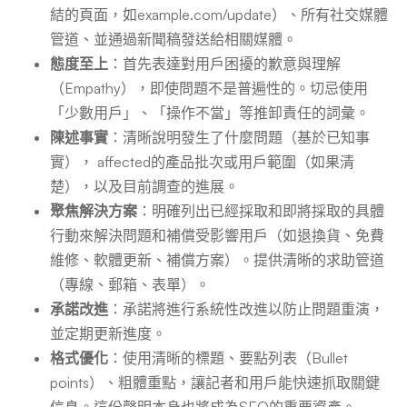
結的頁面，如example.com/update）、所有社交媒體
管道、並通過新聞稿發送給相關媒體。
態度至上
：首先表達對用戶困擾的歉意與理解
（Empathy），即使問題不是普遍性的。切忌使用
「少數用戶」、「操作不當」等推卸責任的詞彙。
陳述事實
：清晰說明發生了什麼問題（基於已知事
實）， affected的產品批次或用戶範圍（如果清
楚），以及目前調查的進展。
聚焦解決方案
：明確列出已經採取和即將採取的具體
行動來解決問題和補償受影響用戶（如退換貨、免費
維修、軟體更新、補償方案）。提供清晰的求助管道
（專線、郵箱、表單）。
承諾改進
：承諾將進行系統性改進以防止問題重演，
並定期更新進度。
格式優化
：使用清晰的標題、要點列表（Bullet
points）、粗體重點，讓記者和用戶能快速抓取關鍵