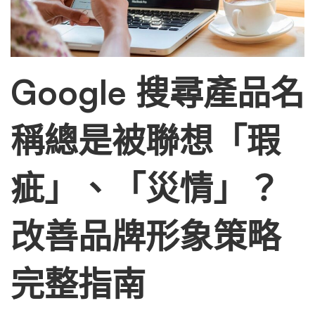
想
「瑕
Google 搜尋產品名
疵」、
稱總是被聯想「瑕
「災
疵」、「災情」？
情」？
改善品牌形象策略
改
完整指南