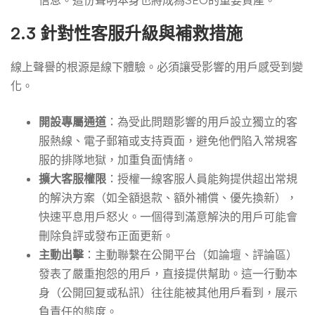
信息。這份聲明本身也將成為SEO的重要資產。
2.3 針對性客服升級與補救措施
線上聲譽的根源是線下體驗。必須讓受影響的用戶感受到變
化。
開設專屬通道
：為受此問題影響的用戶設立獨立的客
服熱線、電子郵箱或支持頁面，避免他們陷入常規客
服的排隊地獄，加重負面情緒。
擴大客服權限
：授權一線客服人員能夠提供超出常規
的解決方案（如全額退款、額外補償、優先換新），
快速平息用戶怒火。一個得到滿意解決的用戶可能會
刪除負評或發布正面更新。
主動出擊
：主動聯繫在公開平台（如論壇、評論區）
發表了嚴重抱怨的用戶，直接提供幫助。這一行動本
身（公開回复或私訊）往往能被其他用戶看到，展示
負責任的態度。