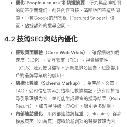
優化“People also ask”和精選摘要
：研究與品牌相關
的問答型關鍵詞，創建內容直接、清晰地回答這些問
題，爭奪Google的問答框（Featured Snippet）位
置，佔據額外的搜尋空間。
4.2 技術SEO與站內優化
極致頁面體驗（Core Web Vitals）
：確保網站加載
速度（LCP）、交互響應（FID）、視覺穩定性
（CLS）達到優良標準。這既是排名因素，也影響用
戶對品牌專業度的感知。
結構化數據（Schema Markup）
：為產品、文章、
FAQ、公司信息等添加結構化數據標記。這有助於搜
尋引擎理解內容，並可能生成豐富的搜尋結果（Rich
Results），如五星評級、FAQ框，吸引更多點擊。
內部連結優化
：用內部連結將權重（Link Juice）從高
權威頁面（如首頁）傳遞給新創建的聲譽管理內容，