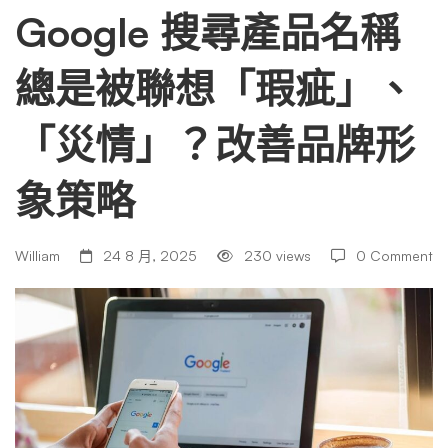
品
Google 搜尋產品名稱
總是被聯想「瑕疵」、
名
「災情」？改善品牌形
稱
象策略
總
William
24 8 月, 2025
230 views
0 Comment
是
被
聯