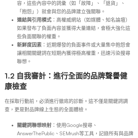
容，這些內容中的詞彙（如「故障」、「退貨」、
「抱怨」）就會與您的品牌建立強關聯。
連結與引用模式
：高權威網站（如媒體、知名論壇）
如果發布了負面內容並獲得大量連結，會極大強化這
些負面關聯的權重。
新鮮度因素
：近期爆發的負面事件或大量集中抱怨會
讓相關關鍵詞在短期內獲得極高權重，迅速污染搜尋
聯想。
1.2 自我審計：進行全面的品牌聲譽健
康檢查
在採取行動前，必須進行徹底的診斷。這不僅是關鍵詞調
查，更是對品牌線上生態的全面體檢。
關鍵詞聯想映射
：使用Google搜尋、
AnswerThePublic、SEMrush等工具，記錄所有與品牌