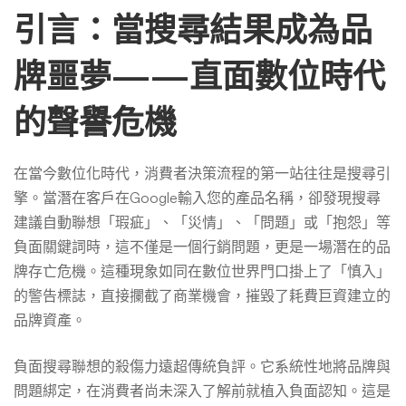
善
引言：當搜尋結果成為品
品
牌噩夢——直面數位時代
的聲譽危機
牌
在當今數位化時代，消費者決策流程的第一站往往是搜尋引
形
擎。當潛在客戶在Google輸入您的產品名稱，卻發現搜尋
建議自動聯想「瑕疵」、「災情」、「問題」或「抱怨」等
象
負面關鍵詞時，這不僅是一個行銷問題，更是一場潛在的品
牌存亡危機。這種現象如同在數位世界門口掛上了「慎入」
的警告標誌，直接攔截了商業機會，摧毀了耗費巨資建立的
策
品牌資產。
略
負面搜尋聯想的殺傷力遠超傳統負評。它系統性地將品牌與
問題綁定，在消費者尚未深入了解前就植入負面認知。這是