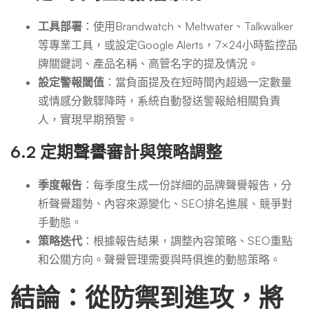
工具部署
：使用Brandwatch、Meltwater、Talkwalker
等專業工具，或設定Google Alerts，7×24小時監控品
牌關鍵詞、產品名稱、高管名字的提及情況。
設定警報閾值
：當負面提及在短時間內超過一定數量
或情感分數驟降時，系統自動發送警報給相關負責
人，實現早期預警。
6.2 定期聲譽審計與策略調整
季度報告
：每季度生成一份詳細的品牌聲譽報告，分
析聲譽趨勢、內容來源變化、SEO排名進展、競爭對
手動態。
策略迭代
：根據報告結果，調整內容策略、SEO重點
和公關方向。聲譽管理需要與時俱進的動態策略。
結論：從防禦到進攻，將