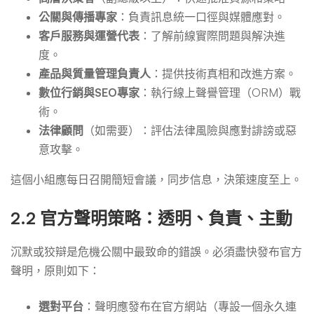
公關與傳播專家
：負責訊息統一口徑與媒體應對。
客戶服務與運營代表
：了解前線實際問題與解決進
度。
產品與質量管理負責人
：提供技術真相和改進方案。
數位行銷與SEO專家
：執行線上聲譽管理（ORM）戰
術。
法律顧問
（如需要）：評估法律風險與應對誹謗或惡
意攻擊。
這個小組應每日召開簡短會議，同步信息，決策速度至上。
2.2 官方聲明策略：透明、負責、主動
沉默或狡辯是危機公關中最致命的錯誤。必須盡快發布官方
聲明，原則如下：
選對平台
：聲明應發布在官方網站（專設一個永久連