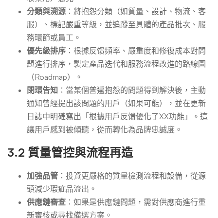
分類與溯源
：將抱怨分類（如質量、設計、物流、客
服）、標記嚴重等級，並追蹤至具體的產品批次、服
務環節或員工。
優先級排序
：根據反馈頻率、嚴重度和修復成本對問
題進行排序，製定產品迭代和服務流程改進的路線圖
（Roadmap）。
閉環告知
：當某個普遍抱怨的問題得到解決後，主動
通知曾經提出該問題的用戶（如果可能），並在更新
日誌中明確寫出「根據用戶反馈優化了XX功能」。這
讓用戶感到被傾聽，從而轉化為品牌忠誠度。
3.2 質量管控與流程再造
加強品管
：投資更嚴格的質量檢測流程和設備，從源
頭減少瑕疵品流出。
供應鏈審查
：如果是供應鏈問題，需對供應商進行重
新審核或尋找備選方案。