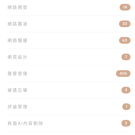
網路開發
14
網路霸凌
33
網路騷擾
63
網頁設計
7
聲譽管理
406
被遺忘權
3
評論管理
1
負面AI內容刪除
3