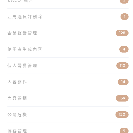
ZALO 廣告
5
亞馬遜負評刪除
1
企業聲譽管理
128
使用者生成內容
4
個人聲譽管理
110
內容寫作
14
內容營銷
159
公關危機
120
博客管理
9