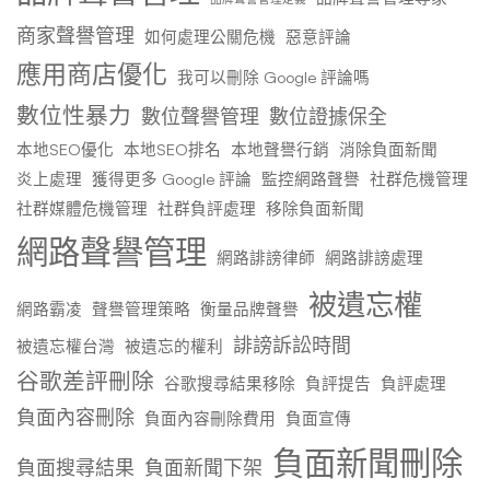
商家聲譽管理
如何處理公關危機
惡意評論
應用商店優化
我可以刪除 Google 評論嗎
數位性暴力
數位聲譽管理
數位證據保全
本地SEO優化
本地SEO排名
本地聲譽行銷
消除負面新聞
炎上處理
獲得更多 Google 評論
監控網路聲譽
社群危機管理
社群媒體危機管理
社群負評處理
移除負面新聞
網路聲譽管理
網路誹謗律師
網路誹謗處理
被遺忘權
網路霸凌
聲譽管理策略
衡量品牌聲譽
誹謗訴訟時間
被遺忘權台灣
被遺忘的權利
谷歌差評刪除
谷歌搜尋結果移除
負評提告
負評處理
負面內容刪除
負面內容刪除費用
負面宣傳
負面新聞刪除
負面搜尋結果
負面新聞下架