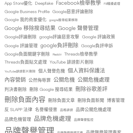
Facebook檢舉教學
App Store優化
Deepfake
FB騷擾處理
Google Business Profile
Google惡意評論刪除
Google 我的商家優化
google搜尋結果移除
Google 移除搜尋結果
Google 聲譽管理
Google評論刪除
google評論惡意攻擊
Google 評論政策
google負評刪除
Google 評論管理
Google負評申訴
Google負面關鍵字刪除
Threads檢舉教學
Reddit
Threads負面貼文處理
YouTube 誹謗影片刪除
個人資料保護法
個人聲譽危機
YouTube誹謗影片刪除
內容營銷
公關危機
公關危機處理
公然侮辱罪
刪除谷歌差評
判決書刪除
刪除 Google 搜尋結果
刪除負面內容
刪除負面文章
刪除負面新聞
博客管理
反 SLAPP 法律
名譽權侵害
品牌公關危機處理
品格誹謗
品牌危機處理
品牌危機管理
品牌聲譽監控
品牌聲譽管理
品牌聲譽管理專家
品牌聲譽管理定義