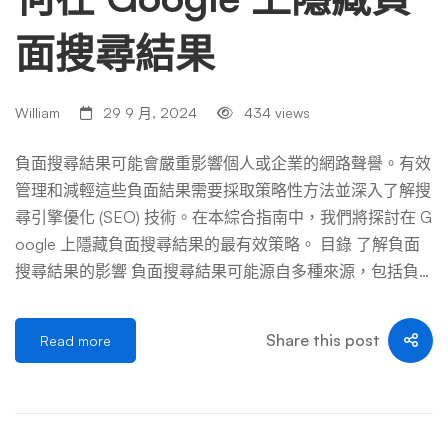
面搜尋結果
William
29 9 月, 2024
434 views
負面搜尋結果可能會嚴重影響個人或企業的網路聲譽。有效
管理和減輕這些負面結果需要採取策略性方法並深入了解搜
尋引擎優化 (SEO) 技術。在本綜合指南中，我們將探討在 G
oogle 上隱藏負面搜尋結果的最有效策略。 目錄 了解負面
搜尋結果的影響 負面搜尋結果可能源自多種來源，包括負
面評論、不討人喜歡的負面新聞文章或誤導性資訊。這些結
果可能會損害您的聲譽，影響潛在客戶的看法，並最終影響
Share this post
Read more
您的企業利潤。因此，主動處理和管理這些結果至關重要。
創建高品質內容 減少負面搜尋結果的最有效方法之一是創
建高品質的相關內容。該內容應針對您的目標關鍵字進行最
佳化，並為您的受眾提供價值。以下是創建排名高於負面搜