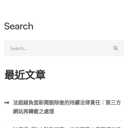
尋結果的內容的一些步驟： 1.確定目標關鍵字 首先確定與負
面搜尋結果相關的關鍵字。使用 Google Keyword Planne
r、Ahrefs 或 SEMrush 等工具來尋找這些關鍵字，或安排免
Search
費的聲譽管理諮詢，向我們經驗豐富的顧問之一尋求協助。
有了清單後，請圍繞這些關鍵字建立內容，以確保您的新內
容能夠有效競爭。 2.制定內容策略 您的內容策略應專注於
Search
創建各種類型的內容，例如部落格文章、文章、新聞稿和社
for:
交媒體更新。確保該內容資訊豐富、引人入勝，並且針對 S
EO 進行了最佳化。持續發布高品質的內容將有助於隨著時
最近文章
間的推移提高您的搜尋引擎排名。 3.優化頁面SEO 頁面搜
尋引擎優化對於確保您的內容排名良好至關重要。這包括在
戰略位置使用目標關鍵字，例如： 確保您的內容結構良
好，正確使用標題、要點和圖像，以增強可讀性和用戶參
法庭線負面新聞刪除後的持續法律責任：第三方
與。 4.利用多媒體內容 結合影片、資訊圖表和播客等多媒
網站再轉載之處理
體元素可以增強用戶參與度並增加訪客在您網站上花費的時
間。這可以對您的搜尋引擎排名產生積極影響，並有助於降
低負面結果。 建立和管理線上檔案 跨各種平台建立和維護