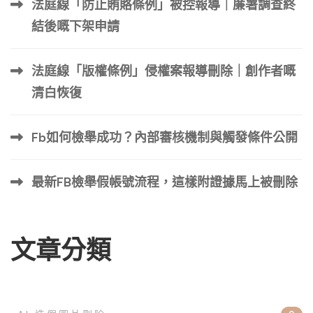
法庭線「防止賄賂條例」被控報導｜廉署調查終
強大的線上檔案可以幫助控制有關您或您的企業的敘述。以
結後嘅下架申請
下是管理您的線上形象的一些提示： 1.建立社群媒體檔案 在
Facebook、Twitter、LinkedIn 和 Instagram 等主要社群媒體
法庭線「版權條例」侵權案報導刪除｜創作者嘅
平台上建立並定期更新個人資料。使用這些平台分享正面的
內容並與觀眾互動。社群媒體資料通常在搜尋結果中排名靠
清白恢復
前，可以幫助減少負面內容。 2.優化您的 LinkedIn 個人資
料 LinkedIn 個人資料往往在搜尋結果中排名靠前。確保您
Fb如何檢舉成功？內部審核機制與觸發條件公開
的 LinkedIn 個人資 […] …
最新FB檢舉假帳號流程，這樣附證據馬上被刪除
文章分類