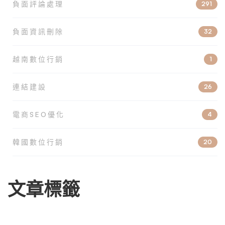
負面評論處理
291
負面資訊刪除
32
越南數位行銷
1
連結建設
26
電商SEO優化
4
韓國數位行銷
20
文章標籤