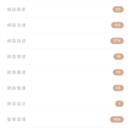
網路勒索
20
網路法律
103
網路誹謗
374
網路開發
14
網路霸凌
33
網路騷擾
63
網頁設計
7
聲譽管理
406