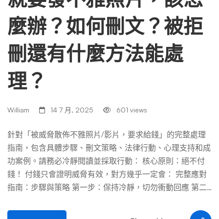
麼辦？如何刪文？被拒
刪還有什麼方法能處
理？
William
14 7 月, 2025
601 views
針對「被威脅散佈不雅照片/影片，要求給錢」的完整處理
指南，包含具體步驟、刪文策略、法律行動、心理支持和成
功案例。請務必冷靜閱讀並採取行動： 核心原則：絕不付
錢！ 付錢只會證明威脅有效，對方幾乎一定會： 完整應對
指南：步驟與策略 第一步：保持冷靜，切勿衝動回應 第二
步：全面收集與保存證據 第三步：嘗試刪除已被發佈的內
容 第四步：若平台拒絕刪除內容（或被拒刪後的策略） 第