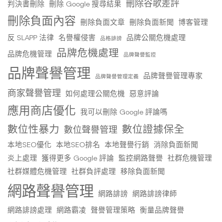
刪除谷歌差評
判決書刪除
刪除 Google 搜尋結果
刪除負面內容
刪除負面文章
刪除負面新聞
博客管理
反 SLAPP 法律
名譽權侵害
品牌公關危機處理
品格誹謗
品牌危機處理
品牌危機管理
品牌聲譽監控
品牌聲譽管理
品牌聲譽管理專家
品牌聲譽管理定義
商家聲譽管理
如何處理公關危機
惡意評論
應用商店優化
我可以刪除 Google 評論嗎
數位性暴力
數位證據保全
數位聲譽管理
本地SEO優化
本地SEO排名
本地聲譽行銷
消除負面新聞
炎上處理
獲得更多 Google 評論
監控網路聲譽
社群危機管理
社群媒體危機管理
社群負評處理
移除負面新聞
網路聲譽管理
網路誹謗
網路誹謗律師
網路誹謗處理
網路霸凌
聲譽管理策略
衡量品牌聲譽