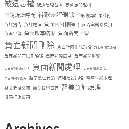
被遺忘權
被遺忘權台灣
被遺忘的權利
谷歌差評刪除
誹謗訴訟時間
谷歌搜尋結果移除
負面內容刪除
負評提告
負評處理
負面內容刪除費用
負面搜尋結果
負面新聞下架
負面宣傳
負面新聞刪除
負面新聞刪除策略
負面新聞去索引
負面新聞可以刪除嗎
負面新聞壓制
負面新聞影響
負面新聞處理
負面新聞移除方法
負面新聞處理技巧
越南數位行銷
連結建設策略
醫療糾紛處理
負面關鍵字刪除
醫美負評處理
醫美危機公關
醫美聲譽管理
韓國行銷公司
Archives