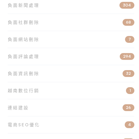
負面新聞處理
304
負面社群刪除
68
負面網站刪除
7
負面評論處理
294
負面資訊刪除
32
越南數位行銷
1
連結建設
26
電商SEO優化
4