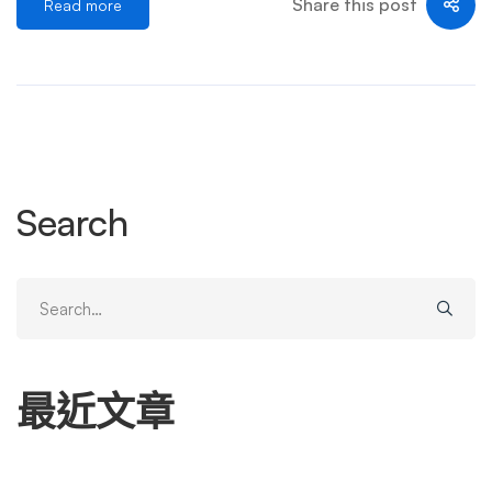
Share this post
Read more
五步：採取法律行動與保護自己 第六步：心理支持與自我
照顧 成功案例參考： 總結關鍵要點： 你並不孤單，這是犯
罪行為。採取正確步驟，保護自己，並讓犯罪者付出代
價。 勇敢面對，妥善運用法律和平台機制，是解決問題最
有效的方式。 立即諮詢網絡勒索律師 …
Search
Search
for:
最近文章