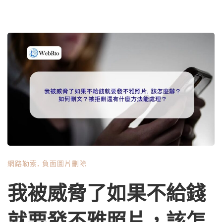
網路勒索
,
負面圖片刪除
我被威脅了如果不給錢
就要發不雅照片，該怎