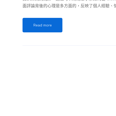
面評論背後的心理是多方面的，反映了個人經驗、
負面回饋時，通常是出於對工作場所的不公平感或
經驗的社區認可的一種手段。這是一種宣洩形式，
Read more
解。 此外，負面評論可以作為對潛在員工的警告
集體精神，即個人主動告知他人某些工作場所的陷
促進企業界透明度和問責制的公共服務。 負面評論對公
可能是一把雙面刃。雖然建設性的批評可以突出需
響公司形象。這正是這些評論的複雜性成為人們關
誇大索賠的影響之間找到微妙的平衡。 對公司領
傳播，可以激勵組織做出有意義的改變。然而，它
不滿的根本原因。 刪除 Glassdoor 評論 當一家公
確定請求的合法性。這涉及對內容進行徹底檢查，
或人身攻擊。公司可能需要提供證據或進一步的背
性至關重要，確保只有違反 Glassdoor 準則
在有害或虛假指控之間取得平衡。 對員工和求職者的心
些評論的讀者——主要是潛在的員工。對於求職者來說