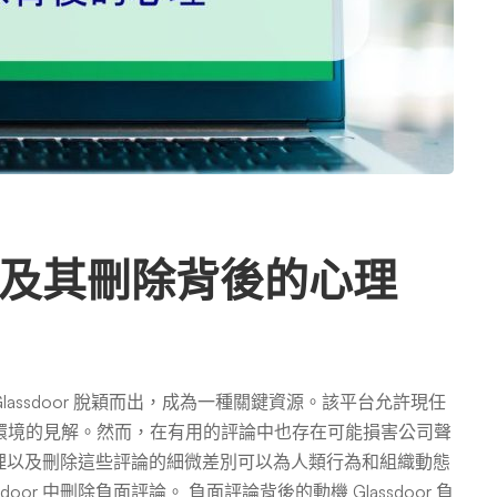
面評論及其刪除背後的心理
ssdoor 脫穎而出，成為一種關鍵資源。該平台允許現任
環境的見解。然而，在有用的評論中也存在可能損害公司聲
後的心理以及刪除這些評論的細微差別可以為人類行為和組織動態
or 中刪除負面評論。 負面評論背後的動機 Glassdoor 負