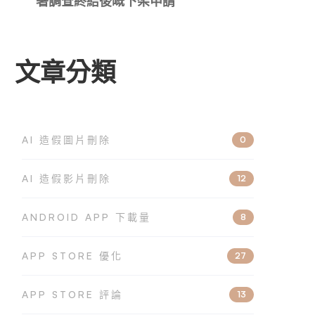
署調查終結後嘅下架申請
文章分類
AI 造假圖片刪除
0
AI 造假影片刪除
12
ANDROID APP 下載量
8
APP STORE 優化
27
APP STORE 評論
13