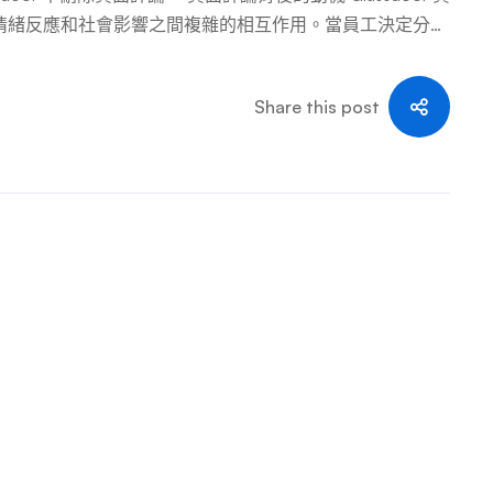
情緒反應和社會影響之間複雜的相互作用。當員工決定分享
不滿。這項行為可以被視為重新獲得控制權或尋求具有相似
為那些在組織內感到被忽視或被邊緣化的人提供情感上的緩
Share this post
，引導他們遠離潛在的有毒環境。這種保護本能強調了一種
阱。在這種情況下，負面評論不僅僅是個人恩怨，而是旨在
司的影響 從公司的角度來看，Glassdoor 的負面評論
要改進的地方，但過度負面的回饋可能會阻礙潛在人才並影
注的焦點。公司必須在解決合理問題和減輕可能毫無根據或
導階層和員工的心理影響不容小覷。知道負面看法可以公開
也可能導致防禦姿態，即公司更專注於損害控制而不是解決
司尋求刪除 Glassdoor 評論時，通常會涉及一個驗證過程來
以識別任何違反網站服務條款的元素，例如毫無根據的指控
景來證明刪除請求的合理性。這個過程對於維護平台的完整
和政策的評論才會被刪除，從而在透明度的需求與保護企業免受潛
理影響 Glassdoor 負面評論背後的心理也延伸到了這
，這些評論可以顯 […] …