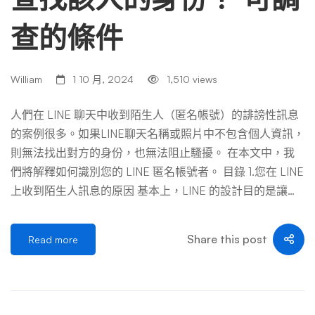
查的條件
William
1 10 月, 2024
1,510 views
人們在 LINE 聊天中收到陌生人（匿名帳號）的誹謗性訊息
的案例很多。如果LINE聊天名稱或照片中不包含個人資訊，
則無法找出對方的身份，也無法阻止騷擾。 在本文中，我
們將解釋如何識別您的 LINE 匿名帳號者。 目錄 1.您在 LINE
上收到陌生人訊息的原因 基本上，LINE 的設計目的是讓您
無法通話，除非對方搜尋您的 LINE ID/電話號碼或使用 QR
碼添加它。以下是您收到陌生人發送的 LINE 訊息的可能原
Share this post
Read more
因。 (1)對方知道你的電話號碼 如果您知道 LINE 上的電話號
碼，則可以搜尋它並發送聊天。例如，朋友可能會將您的電
話號碼提供給第三方，或者第三方可能會截獲您寫在名片上
的手機號碼並註冊。 (2)正好被ID搜查撞到 在 LINE 上，您