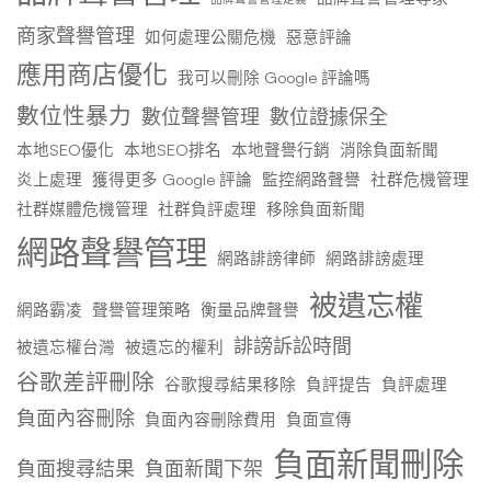
商家聲譽管理
如何處理公關危機
惡意評論
應用商店優化
我可以刪除 Google 評論嗎
數位性暴力
數位聲譽管理
數位證據保全
本地SEO優化
本地SEO排名
本地聲譽行銷
消除負面新聞
炎上處理
獲得更多 Google 評論
監控網路聲譽
社群危機管理
社群媒體危機管理
社群負評處理
移除負面新聞
網路聲譽管理
網路誹謗律師
網路誹謗處理
被遺忘權
網路霸凌
聲譽管理策略
衡量品牌聲譽
誹謗訴訟時間
被遺忘權台灣
被遺忘的權利
谷歌差評刪除
谷歌搜尋結果移除
負評提告
負評處理
負面內容刪除
負面內容刪除費用
負面宣傳
負面新聞刪除
負面搜尋結果
負面新聞下架