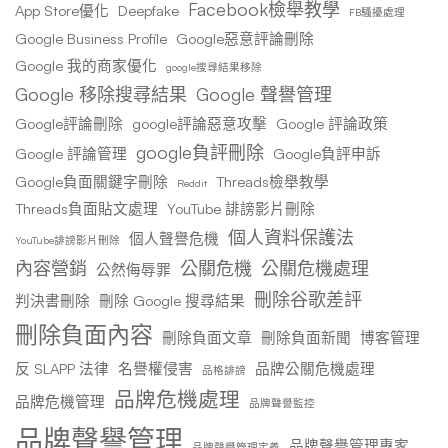
Facebook檢舉教學
App Store優化
Deepfake
FB騷擾處理
Google Business Profile
Google惡意評論刪除
Google 我的商家優化
google搜尋結果移除
Google 移除搜尋結果
Google 聲譽管理
Google評論刪除
google評論惡意攻擊
Google 評論政策
google負評刪除
Google 評論管理
Google負評申訴
Google負面關鍵字刪除
Threads檢舉教學
Reddit
Threads負面貼文處理
YouTube 誹謗影片刪除
個人資料保護法
個人聲譽危機
YouTube誹謗影片刪除
內容營銷
公關危機
公關危機處理
公然侮辱罪
刪除谷歌差評
判決書刪除
刪除 Google 搜尋結果
刪除負面內容
刪除負面文章
刪除負面新聞
博客管理
反 SLAPP 法律
名譽權侵害
品牌公關危機處理
品格誹謗
品牌危機處理
品牌危機管理
品牌聲譽監控
品牌聲譽管理
品牌聲譽管理專家
品牌聲譽管理定義