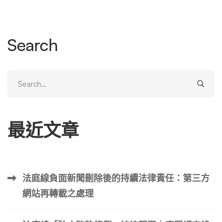
可以透過搜尋您的 LINE ID 來新增好友並進行交談。如果您
的LINE ID易於理解，那麼與您有仇的第三方使用LINE ID搜
尋來搜尋您也並非不可能。容易猜到的 ID，例如“姓名 + 出
Search
生日期”或“姓名 + 易於理解的號碼”，往往很容易找到。 (3)
朋友介紹你認識的 LINE 允許您在聊天中分享您的聯絡人。
如果 LINE 好友與第三方分享您的聯絡資訊，該人可以向您
Search
發送聊天訊息。如果您的聯絡資訊與您不認識的人分享，您
for:
最終可能會收到您不認識的人的聊天。 (4)朋友和熟人更換
了手機號碼，而該號碼被其他人取得 在您更改號碼後大約
最近文章
一年，您的手機號碼將分配給另一個訂閱者。因此，如果朋
友或熟人更改了手機號碼，但沒有通知您，而其他人已經獲
取了該號碼，則有可能透過同步您的通訊錄，將新訂閱者自
動新增為朋友。 (5)加好友二維碼、網址、ID洩露 如果您在
法庭線負面新聞刪除後的持續法律責任：第三方
…
網站再轉載之處理