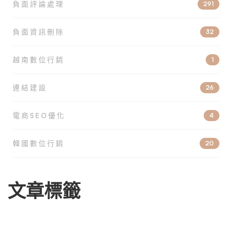
負面評論處理
291
負面資訊刪除
32
越南數位行銷
1
連結建設
26
電商SEO優化
4
韓國數位行銷
20
文章標籤