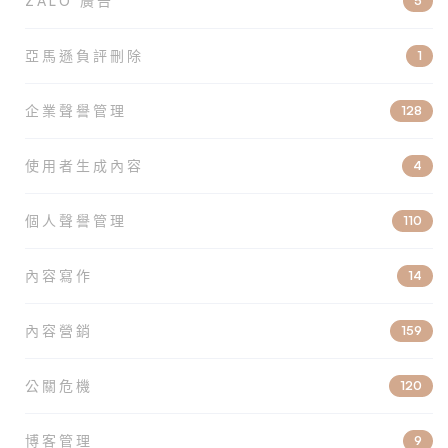
ZALO 廣告
5
亞馬遜負評刪除
1
企業聲譽管理
128
使用者生成內容
4
個人聲譽管理
110
內容寫作
14
內容營銷
159
公關危機
120
博客管理
9