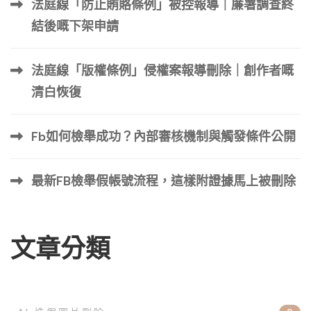
法庭線「防止賄賂條例」被控報導｜廉署調查終
結後嘅下架申請
法庭線「版權條例」侵權案報導刪除｜創作者嘅
清白恢復
Fb如何檢舉成功？內部審核機制與觸發條件公開
最新FB檢舉假帳號流程，這樣附證據馬上被刪除
文章分類