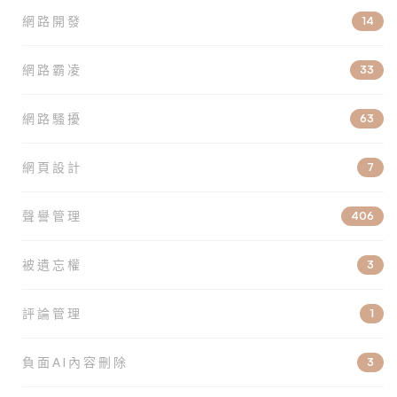
網路開發
14
網路霸凌
33
網路騷擾
63
網頁設計
7
聲譽管理
406
被遺忘權
3
評論管理
1
負面AI內容刪除
3