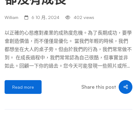
William
6 10 月, 2024
402 views
以正確的心態應對產業的成熟度危機。為了長期成功，要學
會創造價值，而不僅僅是優化。 當我們年輕的時候，我們
都想坐在大人的桌子旁。但由於我們的行為，我們常常做不
到。 在成長過程中，我們常常認為自己很酷，但事實並非
如此。回顧一下你的過去。您今天可能發現一些照片或所做
的事情有問題。 這正是我們 SEO 應該如何看待我們的工
作。SEO已經成長了很多；我們 SEO 沒有。 在應對諸如需
Share this post
Read more
要強大品牌或最大程度滿足用戶等挑戰時，我們的心態是一
個問題。 ❌我們所做的： 這是錯誤的做法。 ✅ 我們該做什
麼： 為了最終長大，我們必須照照鏡子。我們必須改變。
如果您時間緊迫，以下是我建議您今天應該開始做的事情的
簡要概述： 免責聲明：這不是純粹的戰術指南。我的目標
是讓你思考。激勵你問自己一些棘手的問題，並為你提供必