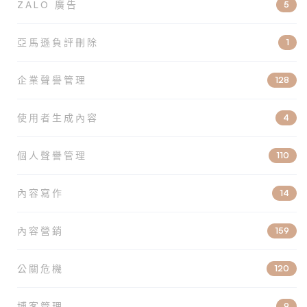
ZALO 廣告
5
亞馬遜負評刪除
1
企業聲譽管理
128
使用者生成內容
4
個人聲譽管理
110
內容寫作
14
內容營銷
159
公關危機
120
博客管理
9