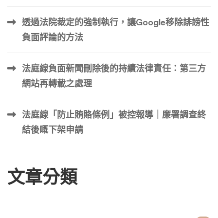
問題和低品質內容過敏。 谷歌在電子商務搜尋方面的劇烈
透過法院裁定的強制執行，讓Google移除誹謗性
變化 谷歌面臨著成為購物引擎的壓力。 因此，Google 更新
了商業查詢的 SERP 搜尋。 2023年，Google開始推一項
負面評論的方法
新功能：產品網格。 這些網格被歸類為“商家列表”，越來越
頻繁地出現在商業搜尋中的第一個位置。 …
法庭線負面新聞刪除後的持續法律責任：第三方
網站再轉載之處理
法庭線「防止賄賂條例」被控報導｜廉署調查終
結後嘅下架申請
文章分類