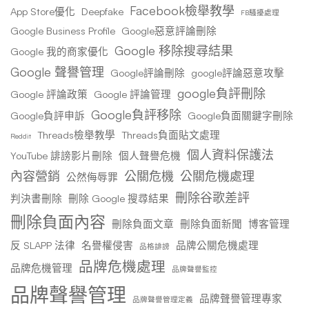
Facebook檢舉教學
App Store優化
Deepfake
FB騷擾處理
Google Business Profile
Google惡意評論刪除
Google 移除搜尋結果
Google 我的商家優化
Google 聲譽管理
Google評論刪除
google評論惡意攻擊
google負評刪除
Google 評論政策
Google 評論管理
Google負評移除
Google負評申訴
Google負面關鍵字刪除
Threads檢舉教學
Threads負面貼文處理
Reddit
個人資料保護法
YouTube 誹謗影片刪除
個人聲譽危機
內容營銷
公關危機
公關危機處理
公然侮辱罪
刪除谷歌差評
判決書刪除
刪除 Google 搜尋結果
刪除負面內容
刪除負面文章
刪除負面新聞
博客管理
反 SLAPP 法律
名譽權侵害
品牌公關危機處理
品格誹謗
品牌危機處理
品牌危機管理
品牌聲譽監控
品牌聲譽管理
品牌聲譽管理專家
品牌聲譽管理定義