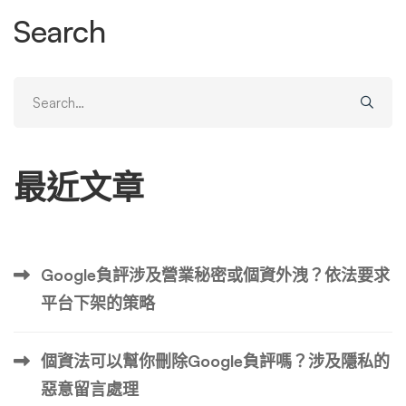
要的心態來填補青春期的空缺。如果你從中得到一個好的想
Search
法，我會非常高興。 讓我們走進戰壕：這就是我們成長的
方式！ 擁抱變化作為成長的機會 當我們還是孩子的時候，
我們不願意接受改變是不可避免的。隨著我們的成長，我們
Search
意識到接受世界的本來面目比努力爭取世界應有的樣子要容
for:
易得多。 「你無權決定事件的進程。接受現實的限制所帶
來的矛盾的回報是，他們不再感到如此受限制。——奧利
最近文章
佛‧伯克曼，《四千週》 這同樣適用於我們的 SEO 心態。
改變可能是舊策略不再有效（例如在白色背景上放置白色文
字；我之所以提到這一點，是因為一些網站所有者今天仍然
這樣做），也可能是出現在地平線上的新事物，例如生成人
Google負評涉及營業秘密或個資外洩？依法要求
工智慧。 我們的許多 SEO 手冊已經過時，並且有各種力量
平台下架的策略
迫使我們做出改變。下面是兩個例子： 我們通常沒有抓取
預算問題，而是索引問題 索引變得越來越困難。 據我們所
知，Google 索引的大小似乎或多或少是靜態的（大約 400
個資法可以幫你刪除Google負評嗎？涉及隱私的
0 億個文件）。由於人工智慧，我們： 與相同索引大小相
惡意留言處理
比，更高品質的基線內容越多 = 更難被索引。 谷歌對技術