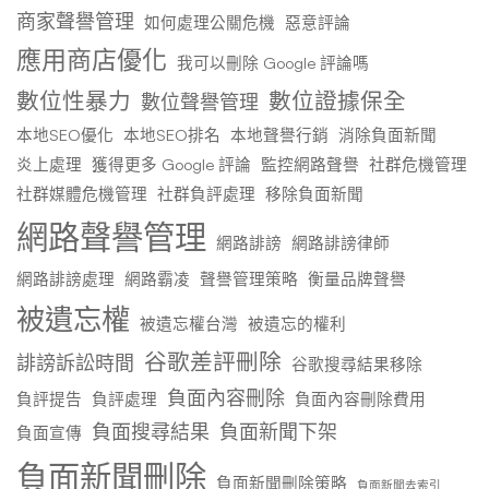
商家聲譽管理
如何處理公關危機
惡意評論
應用商店優化
我可以刪除 Google 評論嗎
數位性暴力
數位證據保全
數位聲譽管理
本地SEO優化
本地SEO排名
本地聲譽行銷
消除負面新聞
炎上處理
獲得更多 Google 評論
監控網路聲譽
社群危機管理
社群媒體危機管理
社群負評處理
移除負面新聞
網路聲譽管理
網路誹謗
網路誹謗律師
網路誹謗處理
網路霸凌
聲譽管理策略
衡量品牌聲譽
被遺忘權
被遺忘權台灣
被遺忘的權利
谷歌差評刪除
誹謗訴訟時間
谷歌搜尋結果移除
負面內容刪除
負評提告
負評處理
負面內容刪除費用
負面搜尋結果
負面新聞下架
負面宣傳
負面新聞刪除
負面新聞刪除策略
負面新聞去索引