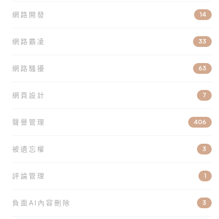
網路開發
14
網路霸凌
33
網路騷擾
63
網頁設計
7
聲譽管理
406
被遺忘權
3
評論管理
1
負面AI內容刪除
3