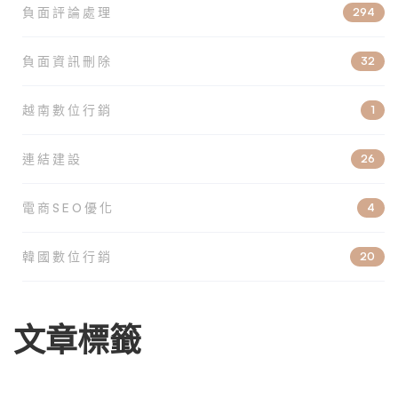
負面評論處理
294
負面資訊刪除
32
越南數位行銷
1
連結建設
26
電商SEO優化
4
韓國數位行銷
20
文章標籤