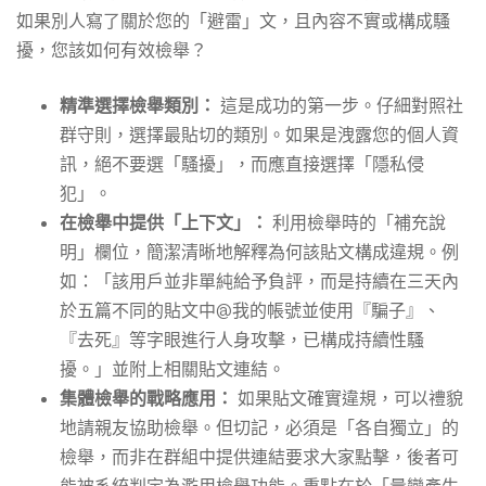
如果別人寫了關於您的「避雷」文，且內容不實或構成騷
擾，您該如何有效檢舉？
精準選擇檢舉類別：
這是成功的第一步。仔細對照社
群守則，選擇最貼切的類別。如果是洩露您的個人資
訊，絕不要選「騷擾」，而應直接選擇「隱私侵
犯」。
在檢舉中提供「上下文」：
利用檢舉時的「補充說
明」欄位，簡潔清晰地解釋為何該貼文構成違規。例
如：「該用戶並非單純給予負評，而是持續在三天內
於五篇不同的貼文中@我的帳號並使用『騙子』、
『去死』等字眼進行人身攻擊，已構成持續性騷
擾。」並附上相關貼文連結。
集體檢舉的戰略應用：
如果貼文確實違規，可以禮貌
地請親友協助檢舉。但切記，必須是「各自獨立」的
檢舉，而非在群組中提供連結要求大家點擊，後者可