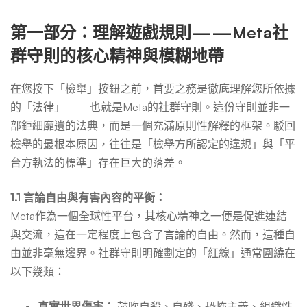
析
第一部分：理解遊戲規則——Meta社
群守則的核心精神與模糊地帶
與
在您按下「檢舉」按鈕之前，首要之務是徹底理解您所依據
的「法律」——也就是Meta的社群守則。這份守則並非一
改
部鉅細靡遺的法典，而是一個充滿原則性解釋的框架。駁回
檢舉的最根本原因，往往是「檢舉方所認定的違規」與「平
善
台方執法的標準」存在巨大的落差。
1.1 言論自由與有害內容的平衡：
Meta作為一個全球性平台，其核心精神之一便是促進連結
與交流，這在一定程度上包含了言論的自由。然而，這種自
由並非毫無邊界。社群守則明確劃定的「紅線」通常圍繞在
以下幾類：
真實世界傷害：
鼓吹自殺、自殘、恐怖主義、組織性