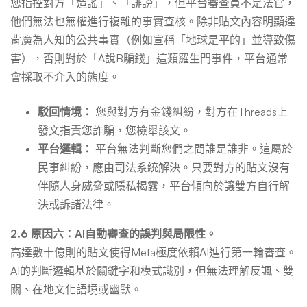
您指控對方「造謠」、「誹謗」，但平台審查員不是法官，
他們無法也無權進行複雜的事實查核。除非貼文內容明顯違
背廣為人知的公共事實（例如宣稱「地球是平的」並導致傷
害），否則對於「A說B騙錢」這類羅生門事件，平台通常
會採取不介入的態度。
駁回情境：
您與對方有金錢糾紛，對方在Threads上
發文指責您詐騙，您檢舉該文。
平台邏輯：
平台無法判斷您們之間誰是誰非。這屬於
民事糾紛，應由司法系統解決。只要對方的貼文沒有
伴隨人身威脅或隱私揭露，平台傾向於讓雙方自行解
決或訴諸法律。
2.6 原因六：AI自動審查的誤判與局限性。
高達數十億則的貼文使得Meta極度依賴AI進行第一輪審查。
AI的判斷邏輯基於關鍵字和模式識別，但無法理解反諷、雙
關、在地文化語境或幽默。