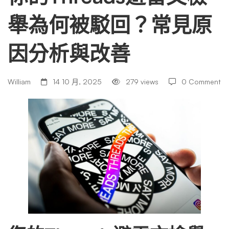
舉為何被駁回？常見原
文
因分析與改善
檢
William
14 10 月, 2025
279 views
0 Comment
舉
為
何
被