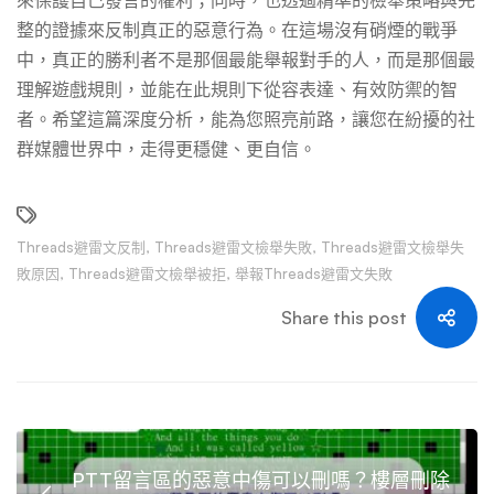
來保護自己發言的權利；同時，也透過精準的檢舉策略與完
整的證據來反制真正的惡意行為。在這場沒有硝煙的戰爭
中，真正的勝利者不是那個最能舉報對手的人，而是那個最
理解遊戲規則，並能在此規則下從容表達、有效防禦的智
者。希望這篇深度分析，能為您照亮前路，讓您在紛擾的社
群媒體世界中，走得更穩健、更自信。
Threads避雷文反制
,
Threads避雷文檢舉失敗
,
Threads避雷文檢舉失
敗原因
,
Threads避雷文檢舉被拒
,
舉報Threads避雷文失敗
Share this post
PTT留言區的惡意中傷可以刪嗎？樓層刪除