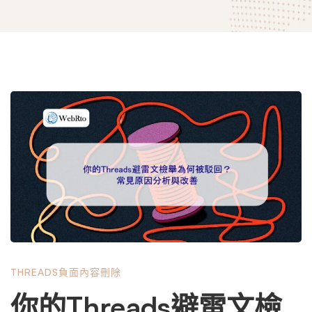
你
的
Threads
避
THREADS負面內容刪除
雷
你的Threads避雷文檢