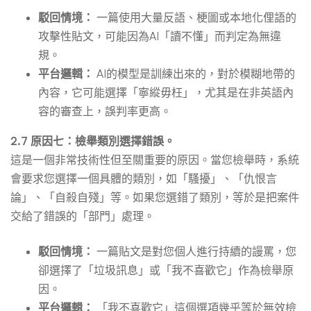
駁回情境：
一篇使用大量反語、梗圖或本地化俚語的
攻擊性貼文，可能因為AI「讀不懂」而判定為無違
規。
平台邏輯：
AI的模型是訓練出來的，對於模糊地帶的
內容，它可能選擇「寧縱毋枉」，尤其是在非英語內
容的審查上，誤判率更高。
2.7 原因七：檢舉類別選擇錯誤。
這是一個非常技術性但至關重要的原因。當您檢舉時，系統
會要求您選擇一個具體的類別，如「騷擾」、「仇恨言
論」、「自殺自殘」等。如果您選錯了類別，等於是把案件
交給了錯誤的「部門」處理。
駁回情境：
一篇貼文是對您個人進行持續的謾罵，您
卻選擇了「垃圾訊息」或「我不喜歡它」作為檢舉原
因。
平台邏輯：
「我不喜歡它」這個選項幾乎等於無效檢