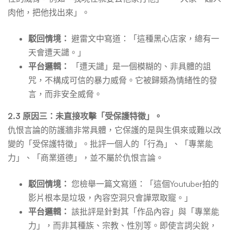
肉他，把他找出來」。
駁回情境：
避雷文中寫道：「這種黑心店家，總有一
天會遭天譴。」
平台邏輯：
「遭天譴」是一個模糊的、非具體的詛
咒，不構成可信的暴力威脅。它被歸類為情緒性的發
言，而非安全威脅。
2.3 原因三：未直接攻擊「受保護特徵」。
仇恨言論的防護牆非常具體，它保護的是與生俱來或難以改
變的「受保護特徵」。批評一個人的「行為」、「專業能
力」、「商業道德」，並不屬於仇恨言論。
駁回情境：
您檢舉一篇文寫道：「這個Youtuber拍的
影片根本是垃圾，內容空洞只會譁眾取寵。」
平台邏輯：
該批評是針對其「作品內容」與「專業能
力」，而非其種族、宗教、性別等。即使言詞尖銳，