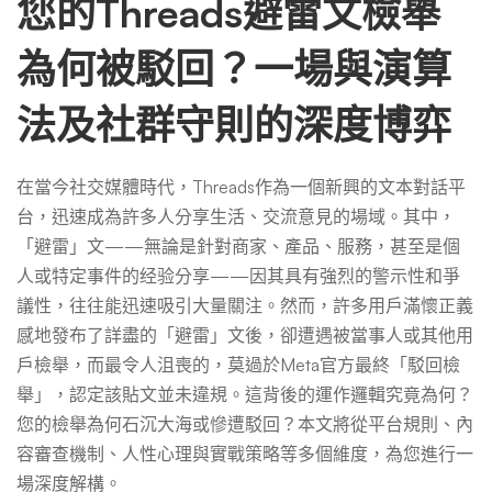
駁
您的Threads避雷文檢舉
為何被駁回？一場與演算
回？
法及社群守則的深度博弈
常
在當今社交媒體時代，Threads作為一個新興的文本對話平
台，迅速成為許多人分享生活、交流意見的場域。其中，
見
「避雷」文——無論是針對商家、產品、服務，甚至是個
人或特定事件的经验分享——因其具有強烈的警示性和爭
原
議性，往往能迅速吸引大量關注。然而，許多用戶滿懷正義
感地發布了詳盡的「避雷」文後，卻遭遇被當事人或其他用
戶檢舉，而最令人沮喪的，莫過於Meta官方最終「駁回檢
因
舉」，認定該貼文並未違規。這背後的運作邏輯究竟為何？
您的檢舉為何石沉大海或慘遭駁回？本文將從平台規則、內
分
容審查機制、人性心理與實戰策略等多個維度，為您進行一
場深度解構。