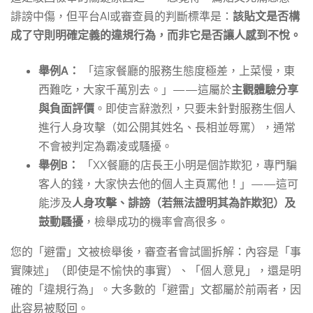
誹謗中傷，但平台AI或審查員的判斷標準是：
該貼文是否構
成了守則明確定義的違規行為，而非它是否讓人感到不悅。
舉例A：
「這家餐廳的服務生態度極差，上菜慢，東
西難吃，大家千萬別去。」——這屬於
主觀體驗分享
與負面評價
。即使言辭激烈，只要未針對服務生個人
進行人身攻擊（如公開其姓名、長相並辱罵），通常
不會被判定為霸凌或騷擾。
舉例B：
「XX餐廳的店長王小明是個詐欺犯，專門騙
客人的錢，大家快去他的個人主頁罵他！」——這可
能涉及
人身攻擊、誹謗（若無法證明其為詐欺犯）及
鼓動騷擾
，檢舉成功的機率會高很多。
您的「避雷」文被檢舉後，審查者會試圖拆解：內容是「事
實陳述」（即使是不愉快的事實）、「個人意見」，還是明
確的「違規行為」。大多數的「避雷」文都屬於前兩者，因
此容易被駁回。