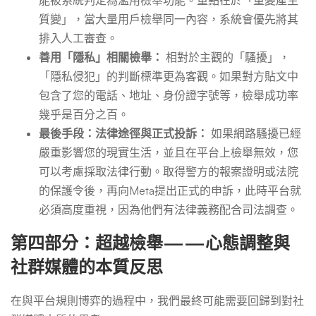
能被系統判定為濫用檢舉功能。重點在於「量變產生
質變」，當大量用戶檢舉同一內容，系統會優先將其
排入人工審查。
善用「隱私」相關檢舉：
相對於主觀的「騷擾」，
「隱私侵犯」的判斷標準更為客觀。如果對方貼文中
包含了您的電話、地址、身份證字號等，檢舉成功率
幾乎是百分之百。
最後手段：法律途徑與正式投訴：
如果網路騷擾已經
嚴重影響您的現實生活，並且在平台上檢舉無效，您
可以考慮採取法律行動。取得警方的報案證明或法院
的保護令後，再向Meta提出正式的申訴，此時平台就
必須高度重視，因為他們有法律義務配合司法調查。
第四部分：超越檢舉——心態調整與
社群媒體的本質反思
在與平台規則博弈的過程中，我們最終可能需要回歸到對社