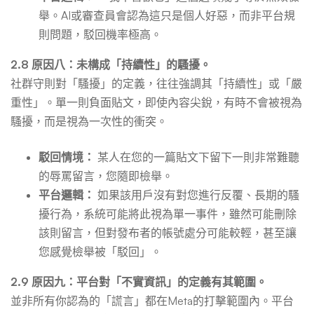
舉。AI或審查員會認為這只是個人好惡，而非平台規
則問題，駁回機率極高。
2.8 原因八：未構成「持續性」的騷擾。
社群守則對「騷擾」的定義，往往強調其「持續性」或「嚴
重性」。單一則負面貼文，即使內容尖銳，有時不會被視為
騷擾，而是視為一次性的衝突。
駁回情境：
某人在您的一篇貼文下留下一則非常難聽
的辱罵留言，您隨即檢舉。
平台邏輯：
如果該用戶沒有對您進行反覆、長期的騷
擾行為，系統可能將此視為單一事件，雖然可能刪除
該則留言，但對發布者的帳號處分可能較輕，甚至讓
您感覺檢舉被「駁回」。
2.9 原因九：平台對「不實資訊」的定義有其範圍。
並非所有你認為的「謊言」都在Meta的打擊範圍內。平台