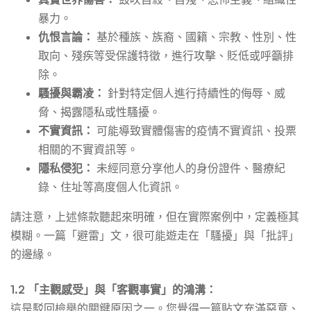
暴力。
仇恨言論：
基於種族、族裔、國籍、宗教、性別、性
取向、殘疾等受保護特徵，進行攻擊、貶低或呼籲排
除。
騷擾與霸凌：
針對特定個人進行持續性的侮辱、威
脅、揭露隱私或性騷擾。
不實資訊：
可能導致實體傷害的疫情不實資訊、投票
相關的不實資訊等。
隱私侵犯：
未經同意分享他人的身份證件、醫療紀
錄、住址等高度個人化資訊。
請注意，上述條款聽起來明確，但在實際案例中，定義極其
模糊。一篇「避雷」文，很可能遊走在「騷擾」與「批評」
的邊緣。
1.2 「主觀感受」與「客觀事實」的鴻溝：
這是駁回檢舉的關鍵原因之一。您覺得一篇貼文充滿惡意、