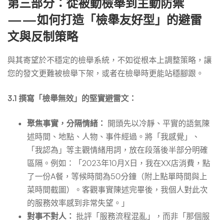
第三部分：從被動檢舉到主動防禦
——如何打造「檢舉友好型」的避雷
文與反制策略
與其寄望於不穩定的檢舉系統，不如從根本上調整策略，讓
您的發文更難被檢舉下架，或者在檢舉時更能站穩腳跟。
3.1 撰寫「檢舉無效」的堅實避雷文：
聚焦事實，分隔情緒：
開頭先以冷靜、平實的語氣陳
述時間、地點、人物、事件經過。將「我感覺」、
「我認為」等主觀情緒用詞，放在段落後半部分明確
區隔。例如：「2023年10月X日，我在XX店消費，點
了一份A餐，等候時間為50分鐘（附上點單時間與上
菜時間截圖）。客觀事實陳述完畢後，我個人對此次
的服務效率感到非常失望。」
對事不對人：
批評「服務流程混亂」，而非「那個服