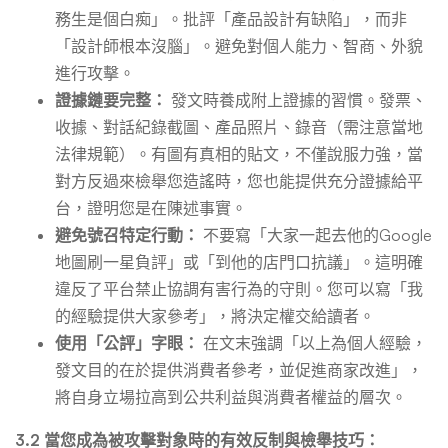
務生是個白痴」。批評「產品設計有缺陷」，而非
「設計師根本沒腦」。避免對個人能力、智商、外貌
進行攻擊。
證據鏈要完整：
發文時養成附上證據的習慣。發票、
收據、對話紀錄截圖、產品照片、錄音（需注意當地
法律規範）。有圖有真相的貼文，不僅說服力強，當
對方反過來檢舉您造謠時，您也能提供充分證據給平
台，證明您是在陳述事實。
避免號召特定行動：
不要寫「大家一起去他的Google
地圖刷一星負評」或「到他的店門口抗議」。這明確
違反了平台禁止協調有害行為的守則。您可以寫「我
的經驗提供大家參考」，將決定權交給讀者。
使用「公評」字眼：
在文末強調「以上為個人經驗，
發文目的在於提供消費者參考，並促進商家改進」，
將自身立場拉高到公共利益與消費者權益的層次。
3.2 當您成為被攻擊對象時的有效反制與檢舉技巧：