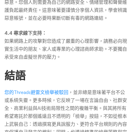
惡意。您個人則需要為自己的網路安全、情緒管理和聲譽維
護負起最終責任。這意味著要謹慎分享個人資訊，學會辨識
惡意帳號，並在必要時果斷切斷有毒的網路連結。
4.4 尋求線下支持：
如果網路上的攻擊對您造成了嚴重的心理影響，請務必向現
實生活中的朋友、家人或專業的心理諮商師求助。不要獨自
承受來自虛擬世界的壓力。
結語
您的Threads避雷文檢舉被駁回
，並非總是意味著平台不公
或系統失靈。更多時候，它反映了一場在言論自由、社群安
全、商業利益與AI技術局限性之間的複雜平衡。與其將所有
希望寄託於那個遙遠且不透明的「檢舉」按鈕，不如從根本
上武裝自己：透過撰寫更具說服力、更符合平台規則的內容