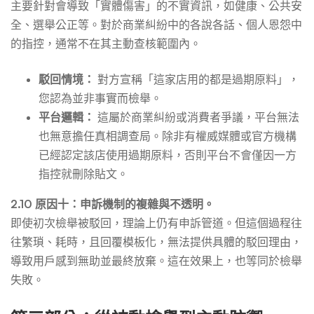
主要針對會導致「實體傷害」的不實資訊，如健康、公共安
全、選舉公正等。對於商業糾紛中的各說各話、個人恩怨中
的指控，通常不在其主動查核範圍內。
駁回情境：
對方宣稱「這家店用的都是過期原料」，
您認為並非事實而檢舉。
平台邏輯：
這屬於商業糾紛或消費者爭議，平台無法
也無意擔任真相調查局。除非有權威媒體或官方機構
已經認定該店使用過期原料，否則平台不會僅因一方
指控就刪除貼文。
2.10 原因十：申訴機制的複雜與不透明。
即使初次檢舉被駁回，理論上仍有申訴管道。但這個過程往
往繁瑣、耗時，且回覆模板化，無法提供具體的駁回理由，
導致用戶感到無助並最終放棄。這在效果上，也等同於檢舉
失敗。