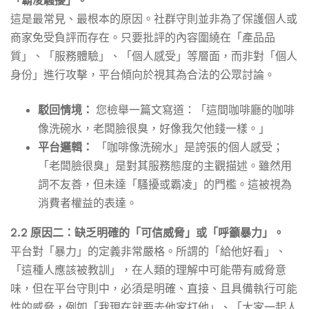
「霸凌騷擾」。
這是最常見、最根本的原因。社群守則並非為了保護個人或
商家免受負評而存在。只要批評的內容圍繞在「產品品
質」、「服務體驗」、「個人感受」等層面，而非對「個人
身份」進行攻擊，平台傾向於視其為合法的公眾討論。
駁回情境：
您檢舉一篇文寫道：「這間咖啡廳的咖啡
像洗碗水，老闆臉很臭，好像我欠他錢一樣。」
平台邏輯：
「咖啡像洗碗水」是誇張的個人感受；
「老闆臉很臭」是對其服務態度的主觀描述。雖然用
詞不友善，但未達「騷擾或霸凌」的門檻。這被視為
消費者權益的表達。
2.2 原因二：缺乏明確的「可信威脅」或「呼籲暴力」。
平台對「暴力」的定義非常嚴格。所謂的「給他好看」、
「這種人應該被教訓」，在人類的理解中可能帶有威脅意
味，但在平台守則中，必須是明確、直接、且具備執行可能
性的威脅，例如「我現在就要去他家打他」、「大家一起人