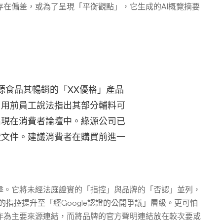
在偏差，或為了呈現「平衡觀點」，它生成的AI概覽摘要
」
源食品其暢銷的「XX優格」產品
引用前員工說法指出其部分輔料可
出現在消費者論壇中。綠源公司已
證文件。建議消費者在購買前進一
擊。它將未經法庭證實的「指控」與品牌的「否認」並列，
的指控提升至「經Google認證的公開爭議」層級。更可怕
作為主要來源連結，而將品牌的官方聲明連結放在較次要或