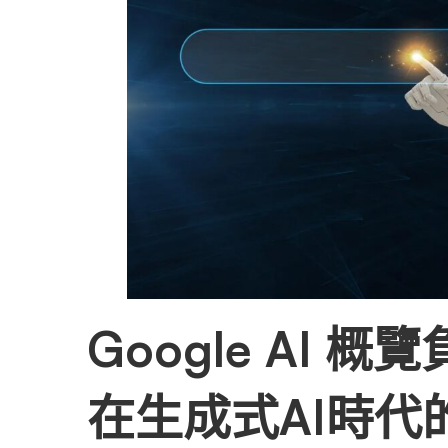
例：
避
免
品
牌
Google AI
受
在生成式AI時代