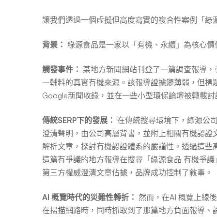
讓我們透過一個虛擬但高度寫實的複合性案例「綠
背景：
綠源食品是一家以「有機、永續」為核心價
觸發事件：
某地方新聞網站刊登了一篇調查報導，
一輔料的真實有機來源。該報導證據鏈薄弱，但標
Google新聞收錄，並在一些小型環保論壇被轉載討
傳統SERP下的發展：
在傳統搜尋環境下，綠源公司
澄清聲明，由公司高層背書，並附上相關有機認證文
解析文章，探討有機認證體系的嚴謹性。透過這些
這篇有爭議的地方報導在搜尋「綠源食品 有機爭
第三方權威澄清文章佔據，品牌成功控制了敘事。
AI 概覽時代的災難性轉折：
然而，在AI 概覽上線
在掃描網路時，同時抓取到了那篇地方負面報導、論