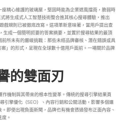
一座精心維護的玻璃屋，堅固時能為企業遮風擋雨，脆弱時
4年正式將生成式人工智慧技術整合進其核心搜尋體驗，推出
遊戲規則已被徹底改寫。這項革新意味著，當用戶提出查
網頁，生成一個簡明扼要的答案摘要，並置於搜尋結果的最頂
個前所未有的嚴峻挑戰：那些未經品牌審核、潛在錯誤或具
答案」的形式，呈現在全球數十億用戶面前。一場關於品牌
聲譽的雙面刃
的運作機制與其帶來的根本性變革。傳統的搜尋引擎結果頁
搜尋引擎優化（SEO）、內容行銷和公關活動，影響多個連
象。即使出現負面新聞，品牌也有機會透過發布正面內容、
見度。