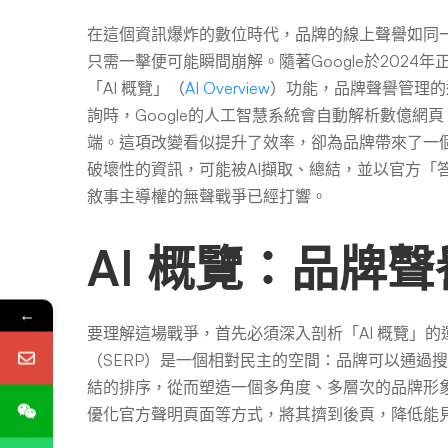
損
在這個資訊爆炸的數位時代，品牌的線上聲譽如同
只需一擊便可能瞬間崩解。隨著Google於202
「AI 概覽」（
AI Overview
）功能，品牌聲譽管理的
詢時，Google的人工智慧系統會自動解析數億
端。這項改變看似提升了效率，卻為品牌帶來了一
破壞性的資訊，可能被AI擷取、總結，並以官方「
敘事主導權的無聲戰爭已經打響。
AI 概覽：品牌
←
要理解這場戰爭，首先必須深入剖析「AI 概覽」
（SERP）是一個相對民主的空間：品牌可以通過
結的排序，從而塑造一個多角度、多層次的品牌形
優化官方聲明頁面等方式，將其擠到後頁，降低能