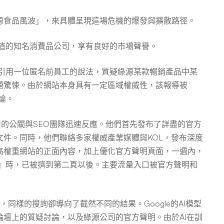
源食品風波」，來具體呈現這場危機的爆發與擴散路徑。
值的知名消費品公司，享有良好的市場聲譽。
引用一位匿名前員工的說法，質疑綠源某款暢銷產品中某
題驚悚。由於網站本身具有一定區域權威性，該報導被
論。
的公關與SEO團隊迅速反應。他們首先發布了詳盡的官方
件。同時，他們聯絡多家權威產業媒體與KOL，發布深度
高權重網站的正面內容，加上優化官方聲明頁面，一週內，
議」時，已被擠到第二頁以後。主要流量入口被官方聲明和
後，同樣的搜詢卻導向了截然不同的結果。Google的AI模型
壇上的質疑討論，以及綠源公司的官方聲明。由於AI在訓