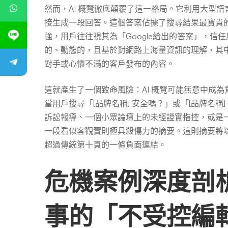
然而，AI 概覽徹底顛覆了這一格局。它利用大型語言模
接生成一段回答。這個答案佔據了搜尋結果最寶貴的「零
強，用戶往往視其為「Google給出的答案」，信
的、動態的，且基於對網路上海量資訊的理解，其
對手或心懷不滿的客戶發布的內容。
這就產生了一個致命風險：AI 概覽可能無意中成
當用戶搜尋「[品牌名稱] 安全嗎？」或「[品牌名稱
訴訟報導、一個小眾論壇上的未經證實指控，或是
一段看似客觀實則極具殺傷力的摘要。這則摘要將以
超過傳統第十頁的一條負面連結。
危機案例深度剖析
事的「不受控編