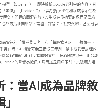
型（如Gemini），即時解析Google索引中的內容，直
位」（Position 0），其視覺突出性和權威暗示性極
任度極高。問題的關鍵在於，AI生成這段摘要的過程是黑箱
中必然包括新聞網站、論壇、評論區、社交媒體，甚至競爭
為負面資訊的「權威背書者」和「超級擴音器」。想像一下，
] 爭議」時，AI 概覽可能直接從三年前一篇未被妥善處理的
一條帶有情緒化的社交媒體貼文中，提取關鍵句子，組合成
Google的聲譽為擔保，瞬間送達用戶眼前，其破壞力遠
：當AI成為品牌敘
輯」