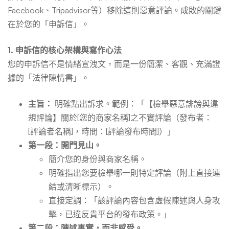
Facebook、Tripadvisor等）移除這則惡意評論。成敗的關鍵
在於您的「申訴信」。
1. 申訴信的核心架構與寫作心法
您的申訴信不是情緒宣洩文，而是一份簡潔、客觀、充滿證
據的「法律陳情書」。
主旨：
明確點出訴求。範例：「【檢舉惡意誹謗與違
規評論】關於[您的商家名稱]之不實評論（發布者：
[評論者名稱]，時間：[評論發布時間]）」
第一段：開門見山。
簡介您的身份與商家名稱。
明確指出您要檢舉哪一則特定評論（附上直接連
結或清晰標示）。
直接定調：「該評論內容包含虛假陳述與人身攻
擊，已違反貴平台的發布政策。」
第二段：陳述事實，而非感受。