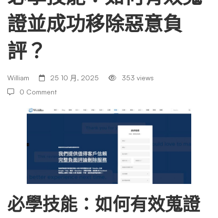
證並成功移除惡意負
何
評？
有
William
25 10 月, 2025
353 views
效
0 Comment
蒐
證
並
必學技能：如何有效蒐證