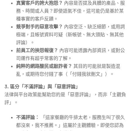
真實客戶的誇大抱怨？
內容是否提及具體的產品、服
務、時間或人員？即使語氣不佳，這可能仍是基於某
種事實的客戶反饋。
競爭對手的惡意攻擊？
內容空泛、缺乏細節，或用詞
極端，且帳號資料可疑（新帳號、無大頭貼、無其他
評論）。
前員工的挾怨報復？
內容可能透露內部資訊，或對公
司運作有超乎常客的了解。
純粹的網路酸民或敲詐者？
其目的可能就是製造混
亂，或期待您付錢了事（「付錢我就刪文」）。
3. 區分「不滿評論」與「惡意評論」
法律與平台政策能幫助您的是「惡意評論」，而非「主觀負
評」。
不滿評論：
「這家餐廳的牛排太老，服務生叫了很久
都沒來，我不推薦。」這屬於主觀體驗，即使您認為