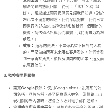
解決問題的態度回覆。範例：「[客戶名稱] 您
好，非常感謝您願意提供意見讓我們知道。對於
您此次不滿意的體驗，我們深感抱歉。我們已立
即進行內部檢討…誠摯邀請您給我們一個彌補的
機會，請透過私訊與我們聯繫，我們將盡力為您
處理。」
效果：
這樣的做法，不是做給留下負評的人看
的，而是做給
所有未來潛在客戶
看的。他們會看
到一家勇於負責、積極解決問題的企業，這反而
能贏得信任。
3. 監控與早期預警
設定Google快訊：
使用Google Alerts，設定您的公
司名稱、品牌名稱、甚至是負責人姓名，當網路上出
現相關的新內容時，您會立即收到電子郵件通知。
定期檢查所有評論平台：
將檢查各大平台的評論，列