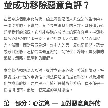
成
並成功移除惡意負評？
功
在當今這個數字化時代，線上聲譽是個人與企業的生命線。
一條突兀的、不實的、甚至是充滿惡意的負評，其殺傷力遠
移
超乎我們的想像。它可能嚇跑八成以上的潛在客戶，摧毀多
年苦心經營的品牌形象，甚至對當事人造成巨大的心理壓
力。然而，面對惡意負評，許多人的第一反應是憤怒、恐慌
除
或感到無助，這恰恰是最危險的。請記住：
冷靜，是反擊的
起點；策略，是勝利的關鍵。
惡
本文將帶領您深入探討，從建立正確心態、系統化蒐證、撰
寫說服力十足的申訴信，到法律途徑的最後手段，以及如何
意
化危機為轉機，建立堅不可摧的聲譽防禦系統。這不僅是一
份技術指南，更是一套完整的戰略思維。
負
第一部分：心法篇 — 面對惡意負評的