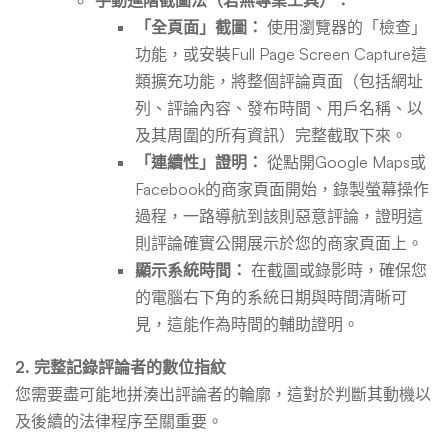
「全頁面」截圖：
使用瀏覽器的「檢查」
功能，或安裝Full Page Screen Capture這
類擴充功能，將整個評論頁面（包括網址
列、評論內容、發布時間、用戶名稱、以
及其周圍的所有資訊）完整截取下來。
「連續性」證明：
從點開Google Maps或
Facebook的商家頁面開始，錄製螢幕操作
過程，一路導航到該則惡意評論，證明這
則評論確實公開展示於您的商家頁面上。
顯示系統時間：
在截圖或錄影時，確保您
的電腦右下角的系統日期與時間清晰可
見，這能作為時間的輔助證明。
2. 完整記錄評論者的數位指紋
您需要盡可能地拼湊出評論者的輪廓，這對於判斷其動機以
及後續的法律程序至關重要。