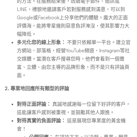
的方法。在服務結束後，透過電子郵件、簡訊或
LINE，禮貌地邀請客戶若對服務感到滿意，可以到
Google或Facebook上分享他們的體驗。龐大的正面
評價海，能將零星幾則惡意負評淹沒，使其影響力大
幅降低。
多元化您的線上形象：
不要只依賴單一平台。建立官
方網站、部落格，經營YouTube頻道、Instagram等社
交媒體。當潛在客戶搜尋您時，他們會看到一個豐
富、立體、由您主導的品牌形象，而不是只有評論頁
面。
2. 專業地回應所有類型的評論
對待正面評論：
真誠地感謝每一位留下好評的客戶，
這能讓客戶感到被重視，並鼓勵其他人跟進。
對待真實的負面評論：
這是展現您專業度的黃金機
會！
公開回應：
在評論下方，以冷靜、專業、願意