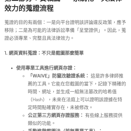
效力的蒐證流程
蒐證的目的有兩個：一是向平台證明該評論違反政策，應予
移除；二是為可能的法律訴訟準備「呈堂證供」。因此，蒐
證必須專業、完整且具法律效力。
1. 網頁資料蒐證：不只是截圖那麼簡單
使用專業工具進行網頁存證：
「WAIVE」防竄改驗證系統：
這是許多律師推
薦的工具。它能在您截圖的當下，記錄下精確的
時間、網址，並生成一組無法篡改的哈希值
（Hash），未來在法庭上可以證明該證據在特
定時間點確實存在，未被修改。
公正第三方網頁存證服務：
有些線上服務提供
類似的功能。
手動進階截圖法（若無專業工具）：