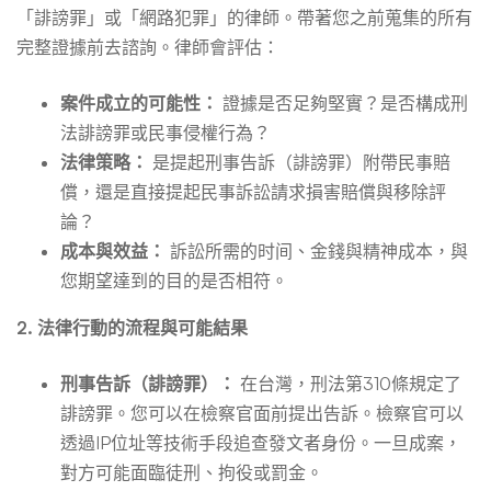
「誹謗罪」或「網路犯罪」的律師。帶著您之前蒐集的所有
完整證據前去諮詢。律師會評估：
案件成立的可能性：
證據是否足夠堅實？是否構成刑
法誹謗罪或民事侵權行為？
法律策略：
是提起刑事告訴（誹謗罪）附帶民事賠
償，還是直接提起民事訴訟請求損害賠償與移除評
論？
成本與效益：
訴訟所需的时间、金錢與精神成本，與
您期望達到的目的是否相符。
2. 法律行動的流程與可能結果
刑事告訴（誹謗罪）：
在台灣，刑法第310條規定了
誹謗罪。您可以在檢察官面前提出告訴。檢察官可以
透過IP位址等技術手段追查發文者身份。一旦成案，
對方可能面臨徒刑、拘役或罰金。