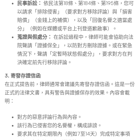
民事訴訟：
依民法第18條、第184條、第195條，您可
以請求「排除侵害」（要求對方移除評論）與「損害
賠償」（金錢上的補償），以及「回復名譽之適當處
分」（例如在媒體或平台上刊登道歉啟事）。
蒐證與假處分：
在訴訟過程中，律師可能會協助向法
院聲請「證據保全」，以防對方刪除證據。或在緊急
情況下，聲請「定暫時狀態假處分」，要求對方在判
決確定前先行移除評論。
3. 寄發存證信函
在正式提告前，律師通常會建議先寄發存證信函。這是一份
正式的法律文書，具有警告與證據保存的效果。內容會載
明：
對方的惡意評論行為與內容。
該行為已侵害您的名譽權，構成誹謗。
要求其在特定期限內（例如7至14天）完成特定事項