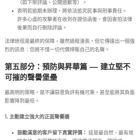
（如下架評論、公開道歉等）。
表明若逾期未辦理，將依法追究民事與刑事責任。
許多心虛的攻擊者在收到存證信函後，會因害怕法律
後果而自行刪除評論。
法律途徑是最終的保障，雖然過程漫長，但它傳達出一個強
烈的訊息：您將不惜一切代價捍衛自己的名聲。
第五部分：預防與昇華篇 — 建立堅不
可摧的聲譽堡壘
最高明的策略，是不讓惡意負評有機可乘，甚至能將其負面
影響降到最低。
1. 主動建立強大的正面聲譽牆
鼓勵滿意的客戶留下真實評價：
這是最自然、最有效