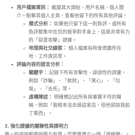
用戶檔案資訊：
截圖其大頭貼、用戶名稱、個人簡
介。點擊其個人主頁，查看他留下的所有其他評論。
模式分析：
如果他只留下這一則負評，或所有
負評都集中在您的競爭對手身上，這是非常有力
的「惡意攻擊」證據。
地理與社交線索：
個人檔案有時會透露所在
地、工作資訊等。
評論內容的語言分析：
關鍵字：
記錄下所有攻擊性、誹謗性的詞彙，
例如「詐騙」、「斂財」、「黑心」、「垃
圾」、「去死」等。
虛構陳述：
明確標記出所有與事實不符的聲
稱，例如「我根本沒去過這家店，但他卻說我偷
了東西」。
3. 強化證據的關聯性與證明力
單一的評論截圖說服力有限，您需要建立一個「證據鏈」。