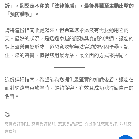
訴」，到堅定不移的「法律後盾」，最後昇華至主動出擊的
「預防體系」。
請將這份指南收藏起來，但希望您永遠沒有需要動用它的一
天。最好的狀況，是透過卓越的服務與真誠的溝通，讓您的
線上聲譽自然形成一道惡意攻擊無法穿透的堅固堡壘。記
住，您的聲譽，值得您用最專業、最全面的方式來捍衛。
這份詳細指南，希望能為您提供最堅實的知識後盾，讓您在
面對網路惡意攻擊時，能夠從容、有效且成功地捍衛自己的
名聲。
惡意負評刪除
,
惡意負評移除
,
惡意負評處理
,
有效刪除惡意負評
,
消除惡
意負評