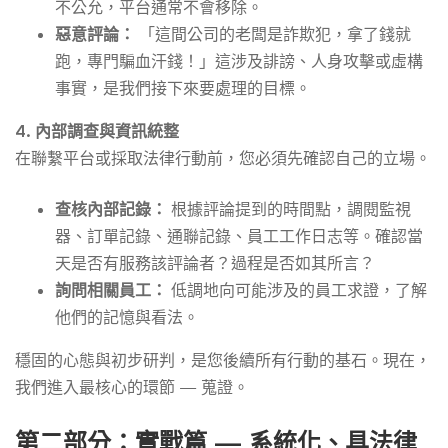
不公允，平台通常不會移除。
惡意評論：
「這間公司的老闆是詐欺犯，拿了錢就
跑，專門騙血汗錢！」這涉及誹謗、人身攻擊或虛構
事實，是我們接下來要處理的目標。
4. 內部調查與資訊統整
在聯繫平台或採取法律行動前，您必須先確認自己的立場。
查核內部記錄：
根據評論提到的時間點，調閱監視
器、訂單記錄、通聯記錄、員工工作日志等。確認當
天是否有服務該評論者？過程是否如其所言？
詢問相關員工：
低調地向可能涉及的員工求證，了解
他們的記憶與看法。
穩固的心態與初步研判，是您後續所有行動的基石。現在，
我們進入最核心的環節 — 蒐證。
第二部分：實戰篇 — 系統化、具法律