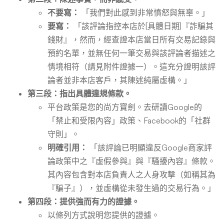
不要寫：
「我們對此感到非常憤怒與無辜。」
要寫：
「該評論指控本店於[具體日期]『詐騙其
錢財』，然而，經查證本店當日所有交易記錄與
預約名單，並無任何一筆交易與該評論者描述之
情境相符（請見附件證據一）。這充分證明該評
論者並非本店客戶，其陳述純屬虛構。」
第三段：指出具體違規條款。
平台政策是您的尚方寶劍。去研讀Google的
「禁止和受限內容」政策、Facebook的「社群
守則」。
明確引用：
「該評論已明顯違反Google商家評
論政策中之『虛假參與』與『騷擾內容』條款。
其內容包含對本店負責人之人身攻擊（如稱其為
『騙子』），並虛構從未發生過的交易行為。」
第四段：提供強而有力的證據。
以條列方式說明您提供的證據。