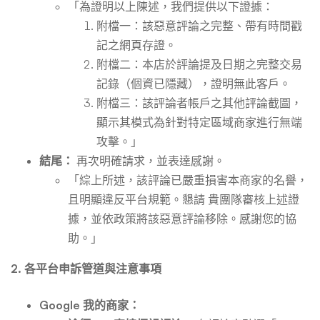
「為證明以上陳述，我們提供以下證據：
附檔一：該惡意評論之完整、帶有時間戳
記之網頁存證。
附檔二：本店於評論提及日期之完整交易
記錄（個資已隱藏），證明無此客戶。
附檔三：該評論者帳戶之其他評論截圖，
顯示其模式為針對特定區域商家進行無端
攻擊。」
結尾：
再次明確請求，並表達感謝。
「綜上所述，該評論已嚴重損害本商家的名譽，
且明顯違反平台規範。懇請 貴團隊審核上述證
據，並依政策將該惡意評論移除。感謝您的協
助。」
2. 各平台申訴管道與注意事項
Google 我的商家：