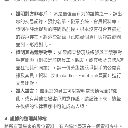
證明對方非客戶：
這是最強而有力的證據之一。調出
您的交易記錄、預約名單、發票系統、會員資料庫，
證明在評論提及的時間點前後，根本沒有符合其描述
的客戶存在。將這些記錄（已隱藏個資）與評論截圖
並列，形成對比。
證明其為競爭對手：
如果調查發現該帳號與某競爭對
手有關聯（例如是該店員工、親友，或其帳號只誇A店
並狂批其他同業），請一併蒐集該競爭對手的公開資
訊及其員工資料（如LinkedIn、Facebook頁面）進行
交叉比對。
證人證言：
如果您的員工可以證明當天情況並非如
此，或有其他在場客戶願意作證，請記錄下來。這些
在後續的法律程序中可能成為人證。
4. 證據的整理與歸檔
將所有蒐集來的數位資料，有系統地整理在一個資料夾中。