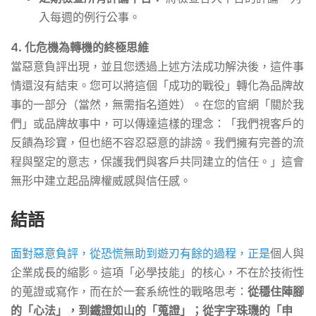
入每週的例行公事。
4. 化危機為轉機的終極思維
當惡意負評出現，並且您透過上述方法成功解決後，這件事
情還沒有結束。您可以將這個「成功的戰役」轉化為品牌故
事的一部分（當然，無需指名道姓）。在您的官網「關於我
們」或品牌故事中，可以傳達這樣的理念：「我們視客戶的
反饋為珍寶，但也絕不容忍惡意的誹謗。我們擁有完善的流
程與堅定的意志，保護我們與客戶共同建立的信任。」這會
無形中建立起品牌權威感與信任感。
結語
面對惡意負評，從恐慌無助到遊刃有餘的過程，正是
個人與
企業成長的縮影。這項「必學技能」的核心，不在於技術性
的蒐證或寫作，而在於一套系統性的戰略思考：
從穩住陣腳
的「心法」，到鐵證如山的「蒐證」；從字字珠璣的「申