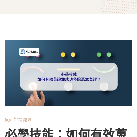
必
學
技
能：
負面評論處理
如
必學技能：如何有效蒐