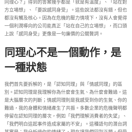
同理心？」得到的答案幾乎都是「就是有溫度」、「站在對
方立場想」、「要說感同身受」。這些說法都沒有錯，但也
都沒有觸及核心。因為在危機的壓力情境下，沒有人會覺得
一個利潤導向的公司能真正「站在自己的立場想」，而口頭
上說「感同身受」更像是一句廉價的公關贅詞。
同理心不是一個動作，是
一種狀態
我們首先要拆解的，是「認知同理」與「情感同理」的區
別。認知同理是我理解你為什麼會生氣、為什麼會難過，這
是大腦層次的判斷；情感同理則是我感受到你的生氣、你的
難過，我的身體和情緒產生了共振。多數企業的危機聲明都
停留在認知同理的層次，例如「我們理解消費者的失望」、
「我們明白這起事件造成家屬的不安」。這種語句的潛台詞
其實是：我分析過你的情緒了，現在讓我們回到正題。但受