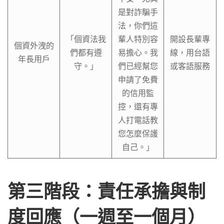
是對詐騙手
法，你們這
「個資法我
輩人特別容
開設長輩專
個資外洩的
們都有遵
易擔心。我
線，用台語
年長用戶
守。」
們已經幫您
或客語服務
申請了免費
的信用監
控，還有專
人打電話教
您怎麼保護
自己。」
第三階段：責任承擔與制
度回應（一週至一個月）