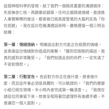
這個神經科學的發現，給了我們一個極其重要的溝通順序：
先安撫杏仁核，再餵養前額葉。任何企圖跳過情緒、直接進
入事實解釋的做法，都會被已經高度警覺的大腦判定為「你
在迴避」。我在設計危機溝通話術時，嚴格遵循一個三明治
結構：
第一層：情緒接納。
明確說出對方可能正在經歷的情緒，
並表達這份情緒對你造成的衝擊。「聽到您剛剛的描述，我
真的感到非常難受。」「我們知道此刻的你們，一定充滿了
不安和憤怒。」
第二層：行動宣告。
告訴對方你正在做什麼、將會做什
麼，而且這件事必須是具體的、可以驗證的。「我們的應變
小組已經在現場，半小時內會完成第一輪清查。」「我現在
請這位同事留下來，她會全程陪著您處理所有後續手續，不
會讓您一個人面對。」