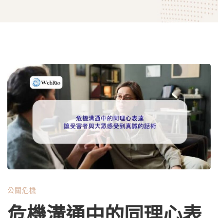
危
機
溝
通
公關危機
中
危機溝通中的同理心表