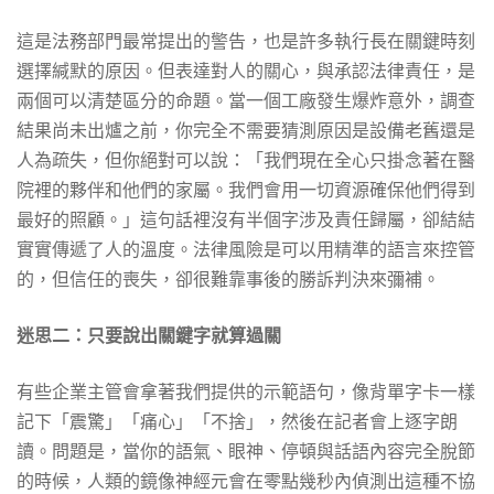
這是法務部門最常提出的警告，也是許多執行長在關鍵時刻
選擇緘默的原因。但表達對人的關心，與承認法律責任，是
兩個可以清楚區分的命題。當一個工廠發生爆炸意外，調查
結果尚未出爐之前，你完全不需要猜測原因是設備老舊還是
人為疏失，但你絕對可以說：「我們現在全心只掛念著在醫
院裡的夥伴和他們的家屬。我們會用一切資源確保他們得到
最好的照顧。」這句話裡沒有半個字涉及責任歸屬，卻結結
實實傳遞了人的溫度。法律風險是可以用精準的語言來控管
的，但信任的喪失，卻很難靠事後的勝訴判決來彌補。
迷思二：只要說出關鍵字就算過關
有些企業主管會拿著我們提供的示範語句，像背單字卡一樣
記下「震驚」「痛心」「不捨」，然後在記者會上逐字朗
讀。問題是，當你的語氣、眼神、停頓與話語內容完全脫節
的時候，人類的鏡像神經元會在零點幾秒內偵測出這種不協