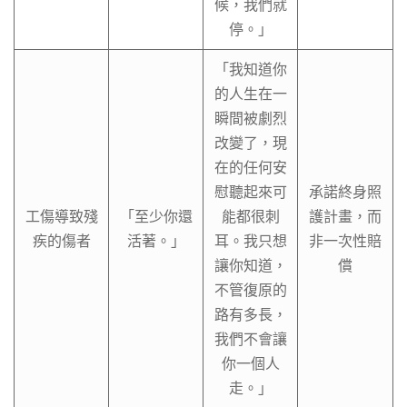
候，我們就
停。」
「我知道你
的人生在一
瞬間被劇烈
改變了，現
在的任何安
慰聽起來可
承諾終身照
工傷導致殘
「至少你還
能都很刺
護計畫，而
疾的傷者
活著。」
耳。我只想
非一次性賠
讓你知道，
償
不管復原的
路有多長，
我們不會讓
你一個人
走。」