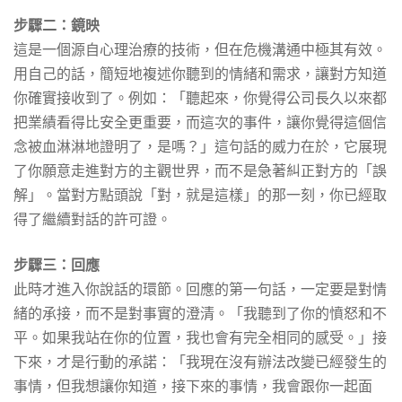
步驟二：鏡映
這是一個源自心理治療的技術，但在危機溝通中極其有效。
用自己的話，簡短地複述你聽到的情緒和需求，讓對方知道
你確實接收到了。例如：「聽起來，你覺得公司長久以來都
把業績看得比安全更重要，而這次的事件，讓你覺得這個信
念被血淋淋地證明了，是嗎？」這句話的威力在於，它展現
了你願意走進對方的主觀世界，而不是急著糾正對方的「誤
解」。當對方點頭說「對，就是這樣」的那一刻，你已經取
得了繼續對話的許可證。
步驟三：回應
此時才進入你說話的環節。回應的第一句話，一定要是對情
緒的承接，而不是對事實的澄清。「我聽到了你的憤怒和不
平。如果我站在你的位置，我也會有完全相同的感受。」接
下來，才是行動的承諾：「我現在沒有辦法改變已經發生的
事情，但我想讓你知道，接下來的事情，我會跟你一起面