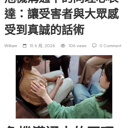
達：讓受害者與大眾感
的
受到真誠的話術
同
William
15 6 月, 2026
106 views
0 Comment
理
心
表
達：