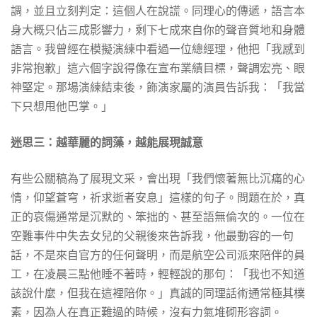
調，並且立刻判定：這個人在說謊。同理心的傳遞，語言本
身大概只佔三成影響力，剩下七成來自你的聲音質地和身體
語言。我曾經在模擬演練中看過一位總經理，他把「我感到
非常抱歉」這六個字說得像在宣布業績目標，聲調宏亮、眼
神堅定。那場演練結束後，飾演家屬的演員告訴我：「我當
下只想甩他巴掌。」
迷思三：越華麗的詞藻，越能展現誠意
有些公關稿為了展現文采，會出現「我們懷著無比沉痛的心
情，仰望蒼穹，祈求逝者安息」這樣的句子。問題在於，真
正的哀傷通常是沉默的、笨拙的、甚至語無倫次的。一位在
空難事件中失去女兒的父親後來告訴我，他最動容的一句
話，不是來自官方的任何聲明，而是航空公司派來陪伴的員
工，在凌晨三點他睡不著時，輕輕說的那句：「我也不知道
該說什麼，但我在這裡陪你。」真誠的同理話術通常極其樸
素，因為人在真正難過的時候，沒有力氣堆砌形容詞。