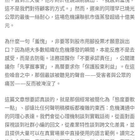
然。直到三天後，他才終於在鏡頭前說出：「我感到羞愧。
感
這不是我們對待顧客的方式。」然而，遲來的同理早已燒光
公眾的最後一絲耐心，這場危機讓聯航市值蒸發超過十億美
元。
受
為什麼一句「羞愧」，非要等到股市用腳投票才願意說出
口？因為絕大多數組織在危機爆發的瞬間，本能反應不是去
到
感受，而是去防衛。法務提醒你「不要承認責任」，公關建
議你「先掌握事實」，高層要求你「保護股東利益」。在這
真
些噪音之中，那個最該被聽見的聲音——受害者與公眾的
痛苦——反而被淹沒了。
誠
這篇文章想要認真談的，就是那個經常被簡化為「態度要軟
一點」、卻遠比任何聲明稿模板都複雜的東西：危機溝通中
的
的同理心表達。我們會從心理機制談到實戰話術，從面對面
探視談到社群小編的回文，從產業特性談到跨文化差異，並
且提供大量可以在真實場景中直接使用的語言範例。讀完之