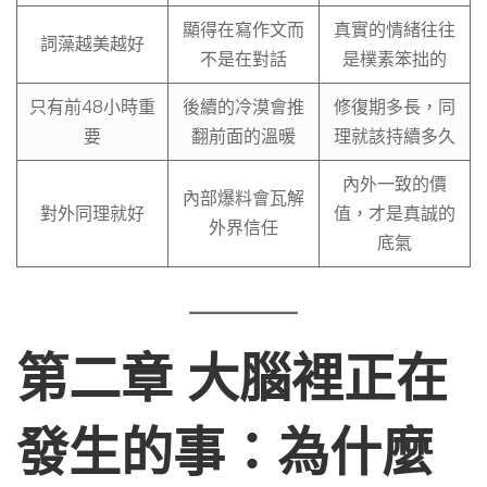
顯得在寫作文而
真實的情緒往往
詞藻越美越好
不是在對話
是樸素笨拙的
只有前48小時重
後續的冷漠會推
修復期多長，同
要
翻前面的溫暖
理就該持續多久
內外一致的價
內部爆料會瓦解
對外同理就好
值，才是真誠的
外界信任
底氣
第二章 大腦裡正在
發生的事：為什麼