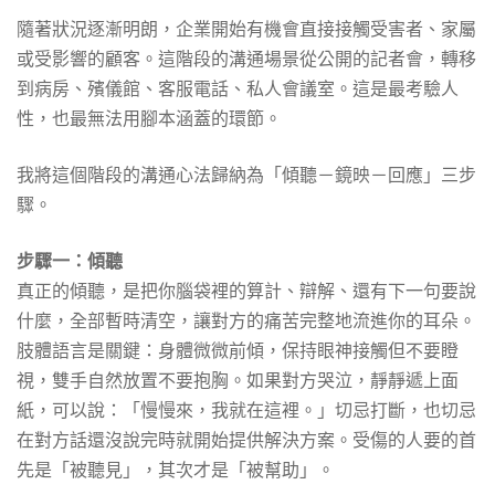
隨著狀況逐漸明朗，企業開始有機會直接接觸受害者、家屬
或受影響的顧客。這階段的溝通場景從公開的記者會，轉移
到病房、殯儀館、客服電話、私人會議室。這是最考驗人
性，也最無法用腳本涵蓋的環節。
我將這個階段的溝通心法歸納為「傾聽－鏡映－回應」三步
驟。
步驟一：傾聽
真正的傾聽，是把你腦袋裡的算計、辯解、還有下一句要說
什麼，全部暫時清空，讓對方的痛苦完整地流進你的耳朵。
肢體語言是關鍵：身體微微前傾，保持眼神接觸但不要瞪
視，雙手自然放置不要抱胸。如果對方哭泣，靜靜遞上面
紙，可以說：「慢慢來，我就在這裡。」切忌打斷，也切忌
在對方話還沒說完時就開始提供解決方案。受傷的人要的首
先是「被聽見」，其次才是「被幫助」。