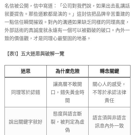
名信被公開，信中寫道：「公司對我們說，如果出去亂講話
就要提告。那些道歉都是演的。」這封信把品牌辛苦重建的
一點信任瞬間摧毀。對內的溝通如果缺乏同樣的同理高度，
外部話術的真誠度就永遠有一個可以被戳破的破口。內外一
致的價值觀，才是同理心最堅固的地基。
【表1】五大迷思與破解一覽
迷思
為什麼危險
轉念關鍵
讓高層不敢開
關心人的感受，
同理等於認錯
口，錯失黃金時
不等於承認法律
間
責任
態度與語言斷
語言須與非語言
說出關鍵字就好
裂，被判定為虛
訊息內外一致
偽