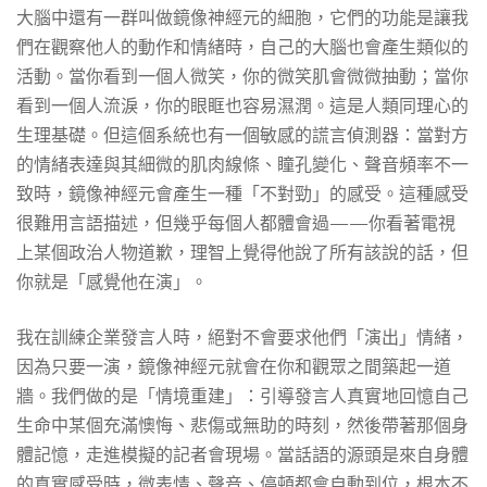
大腦中還有一群叫做鏡像神經元的細胞，它們的功能是讓我
們在觀察他人的動作和情緒時，自己的大腦也會產生類似的
活動。當你看到一個人微笑，你的微笑肌會微微抽動；當你
看到一個人流淚，你的眼眶也容易濕潤。這是人類同理心的
生理基礎。但這個系統也有一個敏感的謊言偵測器：當對方
的情緒表達與其細微的肌肉線條、瞳孔變化、聲音頻率不一
致時，鏡像神經元會產生一種「不對勁」的感受。這種感受
很難用言語描述，但幾乎每個人都體會過——你看著電視
上某個政治人物道歉，理智上覺得他說了所有該說的話，但
你就是「感覺他在演」。
我在訓練企業發言人時，絕對不會要求他們「演出」情緒，
因為只要一演，鏡像神經元就會在你和觀眾之間築起一道
牆。我們做的是「情境重建」：引導發言人真實地回憶自己
生命中某個充滿懊悔、悲傷或無助的時刻，然後帶著那個身
體記憶，走進模擬的記者會現場。當話語的源頭是來自身體
的真實感受時，微表情、聲音、停頓都會自動到位，根本不