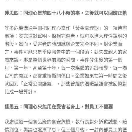
迷思四：同理心是前四十八小時的事，之後就可以回歸正軌
許多危機溝通手冊把同理心當作「黃金處理期」的一項待辦
事項：發完道歉聲明、探視完傷者，就可以進入理性說明的
階段。然而，受害者的時間感與企業完全不同。對企業而
言，事件可能只是季度報告中的一個段落；對失去親人的家
屬來說，那是整個世界崩塌的瞬間。事件發生後的第一個
月、第一年、甚至第十年，每一次媒體的追蹤報導、每一場
官司的開庭，都會重新撕開傷口。企業如果在第一時間之後
就回到「正常公關語氣」，那些曾經的溫暖話語會被回憶對
比成一場算計。
迷思五：同理心只能用在受害者身上，對員工不需要
我處理過一個食品廠的食安危機，執行長對外道歉誠懇、賠
償到位，輿論也逐漸平息。但三個月後，一封內部員工的匿