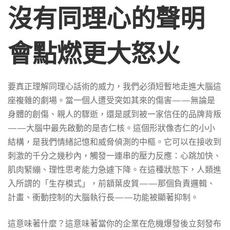
沒有同理心的聲明
會點燃更大怒火
要真正理解同理心話術的威力，我們必須短暫地走進大腦這
座複雜的劇場。當一個人遭受突如其來的傷害——無論是
身體的創傷、親人的驟逝，還是感到被一家信任的品牌背叛
——大腦中最先啟動的是杏仁核。這個形狀像杏仁的小小
結構，是我們情緒記憶和威脅偵測的中樞。它可以在接收到
刺激的千分之幾秒內，觸發一連串的壓力反應：心跳加快、
肌肉緊繃、理性思考能力急遽下降。在這種狀態下，人類進
入所謂的「生存模式」，前額葉皮質——那個負責邏輯、
計畫、衝動控制的大腦執行長——功能被顯著抑制。
這意味著什麼？這意味著當你的企業在危機爆發後立刻發布