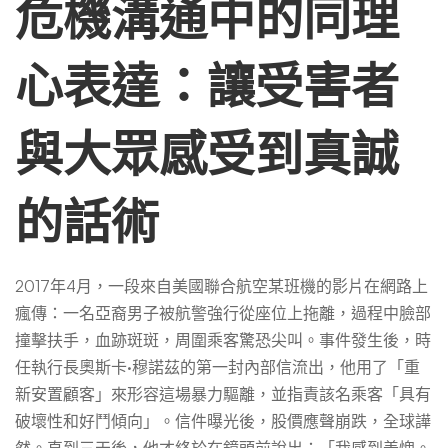
讓
危機溝通中的同理
受
心表達：讓受害者
害
與大眾感受到真誠
者
的話術
與
2017年4月，一段來自美國聯合航空某班機的影片在網路上
瘋傳：一名亞裔男子被航警強行從座位上拖離，過程中臉部
大
撞擊扶手，血跡斑斑，周圍乘客驚恐尖叫。事件發生後，時
任執行長奧斯卡·穆諾茲的第一封內部信流出，他用了「重
新安置顧客」來形容這場暴力驅離，並指責該名乘客「具有
眾
破壞性和好鬥傾向」。信件曝光後，股價應聲崩跌，全球譁