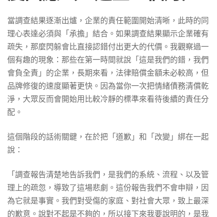
當調查結果逐漸出爐，企業的責任範圍開始清晰，此時的同
理心表達必須與「承擔」結合。如果調查結果顯示企業確有
疏失，那麼閃躲會比直接認錯付出更大的代價。我觀察過一
個有趣的現象：那些在第一時間就說「這是我們的錯，我們
會負全責」的企業，長期來看，法律賠償金額未必較高，但
品牌修復的速度顯著更快。因為當你一次把情緒債務清償乾
淨，大眾反而會開始用比較冷靜的標準來看待後續的責任分
配。
這個階段的話術關鍵，在於把「道歉」和「改變」綁在一起
說：
「調查報告清楚地告訴我們，是我們的系統、流程、以及管
理上的疏忽，導致了這場悲劇。這份報告我們不會申辯，因
為它就是事實。我們對受傷的家庭、對社會大眾，致上最深
的歉意。說對不起是不夠的，所以接下來我要說明的，是我