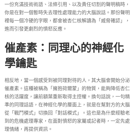
一份充滿技術術語、法條引用、以及責任切割的聲明稿時，
你是在對一個暫時失去理性處理能力的大腦說話。那份聲明
裡每一個冷硬的字眼，都會被杏仁核解讀為「威脅確認」，
進而引發更劇烈的憤怒反應。
催產素：同理心的神經化
學鑰匙
相反地，當一個感受到被同理對待的人，其大腦會開始分泌
催產素。這種被稱為「擁抱荷爾蒙」的物質，能夠降低杏仁
核的活躍度，讓前額葉重新取得主控權。換句話說，一句精
準的同理話語，在神經化學的層面上，就是在幫對方的大腦
從「戰鬥模式」切換回「對話模式」。這也是為什麼經驗老
到的危機處理專家，在面對憤怒的家屬或記者時，一定先處
理情緒，再提供資訊。