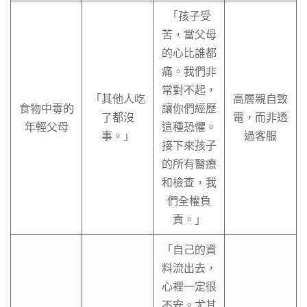
「孩子受
苦，當父母
的心比誰都
痛。我們非
常對不起，
「其他人吃
高層親自致
食物中毒的
讓你們經歷
了都沒
電，而非透
年輕父母
這種恐懼。
事。」
過客服
接下來孩子
的所有醫療
和檢查，我
們全權負
責。」
「自己的資
料流出去，
心裡一定很
不安。尤其