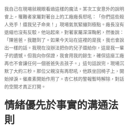
我自己在現場就親眼看過這樣的魔法。某次工安意外的說明
會上，罹難者家屬對著台上的工廠廠長怒吼：「你們這些殺
人兇手！還我兒子命來！」現場氣氛緊繃到極點。廠長沒有
退縮也沒有反駁，他站起來，對著家屬深深鞠躬，然後說：
「陳爸爸，我聽到了。如果今天站在這裡的是我，我也會說
出一樣的話。我現在沒辦法把你的兒子還給你，這是我一輩
子的遺憾。但我向你保證，我會用我的餘生，確保這座工廠
再也不會讓任何一個爸爸失去孩子。」這句話說完，現場沉
默了大約三秒。那位父親沒有再怒吼，他跌坐回椅子上，開
始掉淚。催產素開始作用了。杏仁核的警報暫時解除，對話
的空間才真正打開。
情緒優先於事實的溝通法
則