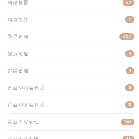
網路騷擾
63
網頁設計
7
聲譽管理
407
被遺忘權
3
評論管理
1
負面AI內容刪除
3
負面AI摘要刪除
3
負面內容處理
160
負面圖片刪除
36