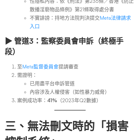
性隱私內容：依《刑法》第235條／香港《防止
散播淫褻物品條例》第21條取得處分書
不實誹謗：持地方法院判決提交
Meta法律請求
入口
▶
管道3：監察委員會申訴（終極手
段）
至
Meta監督委員會
提請審查
需證明：
已用盡平台申訴管道
內容涉及人權侵害（如性暴力威脅）
案例成功率：
41%
（2023年Q2數據）
三、無法刪文時的「損害