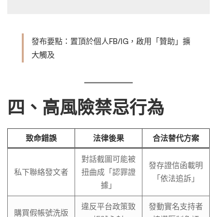
發布要點：置頂於個人FB/IG，啟用「贊助」擴
大觸及
四、高風險禁忌行為
致命錯誤
法律後果
合法替代方案
對話截圖可能被
發存證信函載明
私下聯絡發文者
扭曲成「認罪證
「依法追訴」
據」
違反平台政策致
發動實名支持者
購買假帳號洗版