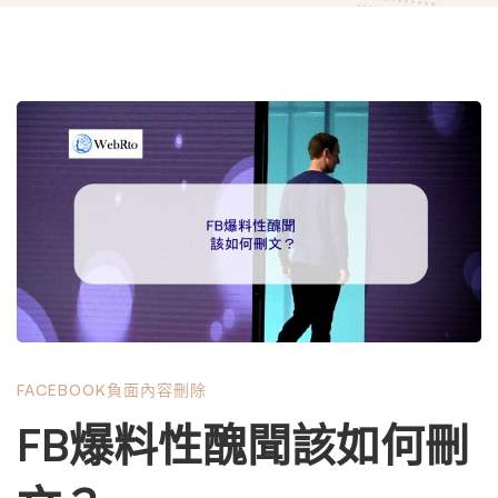
FB
爆
料
性
FACEBOOK負面內容刪除
醜
FB爆料性醜聞該如何刪