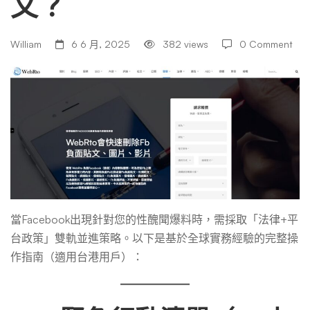
文？
聞
該
William
6 6 月, 2025
382 views
0 Comment
如
何
刪
當Facebook出現針對您的性醜聞爆料時，需採取「法律+平
文？
台政策」雙軌並進策略。以下是基於全球實務經驗的完整操
作指南（適用台港用戶）：