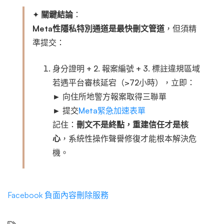
✦
關鍵結論
：
Meta性隱私特別通道是最快刪文管道
，但須精
準提交：
身分證明 + 2. 報案編號 + 3. 標註違規區域
若遇平台審核延宕（>72小時），立即：
► 向住所地警方報案取得三聯單
► 提交
Meta緊急加速表單
記住：
刪文不是終點，重建信任才是核
心
，系統性操作聲譽修復才能根本解決危
機。
Facebook 負面內容刪除服務