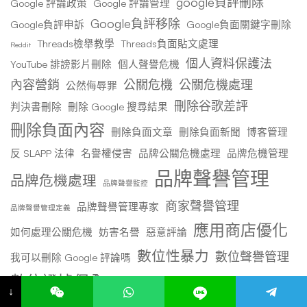
google負評刪除
Google 評論政策
Google 評論管理
Google負評移除
Google負評申訴
Google負面關鍵字刪除
Threads檢舉教學
Threads負面貼文處理
Reddit
個人資料保護法
YouTube 誹謗影片刪除
個人聲譽危機
內容營銷
公關危機
公關危機處理
公然侮辱罪
刪除谷歌差評
判決書刪除
刪除 Google 搜尋結果
刪除負面內容
刪除負面文章
刪除負面新聞
博客管理
反 SLAPP 法律
名譽權侵害
品牌公關危機處理
品牌危機管理
品牌聲譽管理
品牌危機處理
品牌聲譽監控
商家聲譽管理
品牌聲譽管理專家
品牌聲譽管理定義
應用商店優化
如何處理公關危機
妨害名譽
惡意評論
數位性暴力
數位聲譽管理
我可以刪除 Google 評論嗎
數位證據保全
本地SEO優化
本地SEO排名
↓
本地聲譽行銷
消除負面新聞
炎上處理
獲得更多 Google 評論