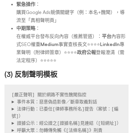
緊急操作
：
購買Google Ads競價關鍵字（例：本名+醜聞），導
流至「真相聲明頁」
中期策略
：
在權威平台發布反向內容（推薦管道）：
平台
內容形
式SEO權重
Medium
事實查核長文⭐⭐⭐⭐
LinkedIn
專
業聲明（附律師簽章）⭐⭐⭐⭐
政府公報
登報澄清（需
法定程序）⭐⭐⭐⭐⭐
(3) 反制聲明模板
[嚴正聲明] 關於網路不實性醜聞指控

► 事件本質：惡意偽造影像／斷章取義對話  

► 法律行動：已委任[律師事務所名]提告（案號：[編
號]）  

► 證據公示：經公證之[證據名稱]見連結（[短網址]）  

► 呼籲大眾：勿轉傳免觸《[法條名稱]》刑責  