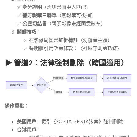
✅
身分證明
（需與畫面中人匹配）
✅
警方報案三聯單
（無報案可後補）
✅
公證切結書
（聲明影像未經同意散布）
關鍵技巧
：
在影像周圍畫
紅框標註
（勿覆蓋主體）
聲明欄引用政策條款：〈社區守則第13條〉
▶
管道2：法律強制刪除（跨國適用）
操作重點
：
美國用戶
：援引《FOSTA-SESTA法案》強制刪除
台港用戶
：