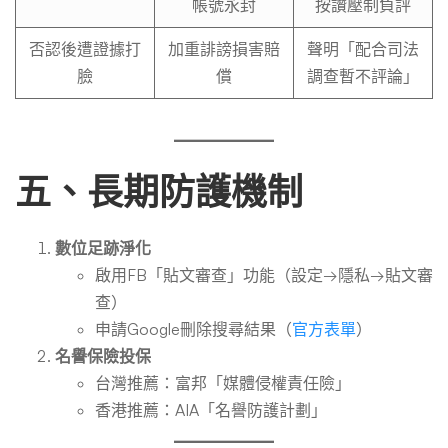
帳號永封
按讚壓制負評
否認後遭證據打
加重誹謗損害賠
聲明「配合司法
臉
償
調查暫不評論」
五、長期防護機制
數位足跡淨化
啟用FB「貼文審查」功能（設定→隱私→貼文審
查）
申請Google刪除搜尋結果（
官方表單
）
名譽保險投保
台灣推薦：富邦「媒體侵權責任險」
香港推薦：AIA「名譽防護計劃」