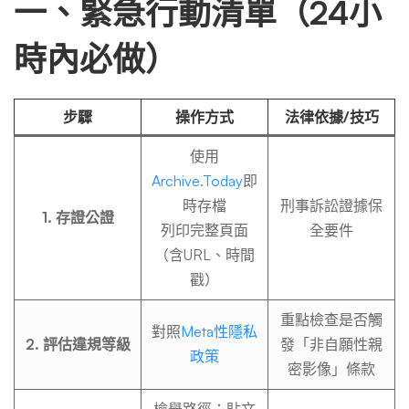
一、緊急行動清單（24小
時內必做）
步驟
操作方式
法律依據/技巧
使用
Archive.Today
即
時存檔
刑事訴訟證據保
1. 存證公證
列印完整頁面
全要件
（含URL、時間
戳）
重點檢查是否觸
對照
Meta性隱私
2. 評估違規等級
發「非自願性親
政策
密影像」條款