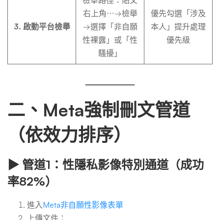
檢舉路徑：貼文
右上角⋯→檢舉
優先勾選「涉及
3. 啟動平台檢舉
→選擇「非自願
本人」提升處理
性裸露」或「性
優先級
騷擾」
二、Meta強制刪文管道
（依效力排序）
▶
管道1：性隱私影像特別通道（成功
率82%）
進入
Meta非自願性影像表單
上傳文件：