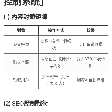
控制系統」
(1) 內容封鎖矩陣
對象
操作方式
效果
封鎖+檢舉「假帳
發文帳號
防止追蹤騷擾
號」
關閉留言+限制分
減少87%二次傳
貼文本體
享對象
播
批量檢舉（每日
轉載用戶
觸發AI自動降權
上限50人）
(2) SEO壓制戰術