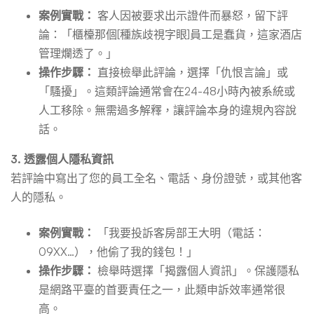
案例實戰：
客人因被要求出示證件而暴怒，留下評
論：「櫃檯那個[種族歧視字眼]員工是蠢貨，這家酒店
管理爛透了。」
操作步驟：
直接檢舉此評論，選擇「仇恨言論」或
「騷擾」。這類評論通常會在24-48小時內被系統或
人工移除。無需過多解釋，讓評論本身的違規內容說
話。
3. 透露個人隱私資訊
若評論中寫出了您的員工全名、電話、身份證號，或其他客
人的隱私。
案例實戰：
「我要投訴客房部王大明（電話：
09XX…），他偷了我的錢包！」
操作步驟：
檢舉時選擇「揭露個人資訊」。保護隱私
是網路平臺的首要責任之一，此類申訴效率通常很
高。