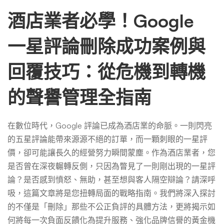
刪
酒店業者必學！Google
除
一星評論刪除成功案例與
回覆技巧：從危機到轉機
成
的聲譽管理全指南
功
在數位時代，Google 評論已成為酒店業的命脈。一則閃亮
案
的五星評論能帶來源源不絕的訂單，而一顆刺眼的一星評
價，卻可能讓長久的經營努力瞬間蒙塵。作為酒店業者，您
是否曾在深夜輾轉反側，只因為瞥見了一則剛出現的一星評
例
論？是否感到憤怒、無助，甚至想與客人隔空辯論？請深呼
吸，這篇文章將是您扭轉局面的戰略指南。我們將深入探討
與
的不僅是「刪除」那些不公正負評的具體方法，更將揭示如
何將每一次負面反饋化為提升服務、強化品牌信譽的黃金機