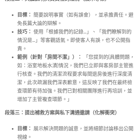
目標：
簡要說明事實（如有誤會），並承擔責任。避
免長篇大論的辯解。
技巧：
使用「根據我們的記錄…」、「我們瞭解到的
情況是…」等客觀語氣。即使客人有誤，也不公開指
責。
範例（針對「房間不潔」）：
「您提到的[具體問題，
如：浴室地板水漬]情況，我們已立即與客房部主管進
行核查。我們的清潔流程要求每間退房後進行深度清
潔，此次疏漏我們深表歉意，這反映了我們在最終檢
查環節有待加強。我們已對相關團隊進行再培訓，並
增加了主管複查環節。」
段落三：提出補救方案與私下溝通邀請（化解衝突）
目標：
展示解決問題的誠意，並將細節討論移出公開
視線。