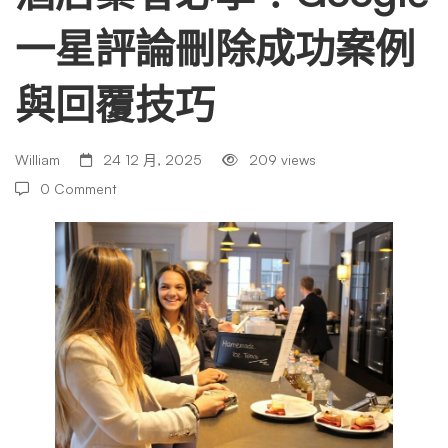
一星評論刪除成功案例
學！
與回覆技巧
Google
William
24 12 月, 2025
209 views
一
0 Comment
星
評
論