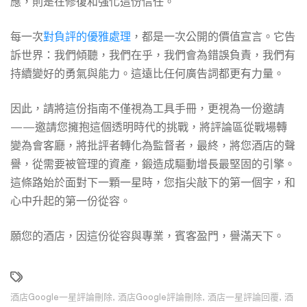
應，則是在修復和強化這份信任。
每一次
對負評的優雅處理
，都是一次公開的價值宣言。它告
訴世界：我們傾聽，我們在乎，我們會為錯誤負責，我們有
持續變好的勇氣與能力。這遠比任何廣告詞都更有力量。
因此，請將這份指南不僅視為工具手冊，更視為一份邀請
——邀請您擁抱這個透明時代的挑戰，將評論區從戰場轉
變為會客廳，將批評者轉化為監督者，最終，將您酒店的聲
譽，從需要被管理的資產，鍛造成驅動增長最堅固的引擎。
這條路始於面對下一顆一星時，您指尖敲下的第一個字，和
心中升起的第一份從容。
願您的酒店，因這份從容與專業，賓客盈門，譽滿天下。
酒店Google一星評論刪除
,
酒店Google評論刪除
,
酒店一星評論回覆
,
酒