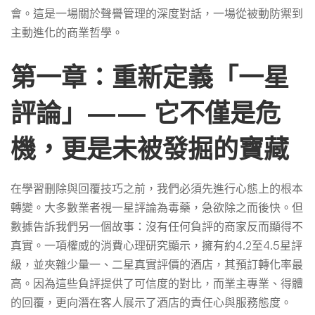
會。這是一場關於聲譽管理的深度對話，一場從被動防禦到
回
主動進化的商業哲學。
覆
第一章：重新定義「一星
評論」—— 它不僅是危
技
機，更是未被發掘的寶藏
巧
在學習刪除與回覆技巧之前，我們必須先進行心態上的根本
轉變。大多數業者視一星評論為毒藥，急欲除之而後快。但
數據告訴我們另一個故事：沒有任何負評的商家反而顯得不
真實。一項權威的消費心理研究顯示，擁有約4.2至4.5星評
級，並夾雜少量一、二星真實評價的酒店，其預訂轉化率最
高。因為這些負評提供了可信度的對比，而業主專業、得體
的回覆，更向潛在客人展示了酒店的責任心與服務態度。