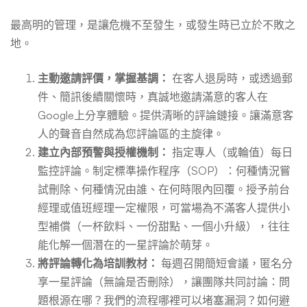
最高明的管理，是讓危機不至發生，或發生時已立於不敗之
地。
主動邀請評價，掌握基調：
在客人退房時，或透過郵
件、簡訊後續關懷時，真誠地邀請滿意的客人在
Google上分享體驗。提供清晰的評論鏈接。讓滿意客
人的聲音自然成為您評論區的主旋律。
建立內部預警與授權機制：
指定專人（或輪值）每日
監控評論。制定標準操作程序（SOP）：何種情況嘗
試刪除、何種情況由誰、在何時限內回覆。授予前台
經理或值班經理一定權限，可當場為不滿客人提供小
型補償（一杯飲料、一份甜點、一個小升級），往往
能化解一個潛在的一星評論於萌芽。
將評論轉化為培訓教材：
每週召開簡短會議，匿名分
享一星評論（無論是否刪除），讓團隊共同討論：問
題根源在哪？我們的流程哪裡可以堵塞漏洞？如何避