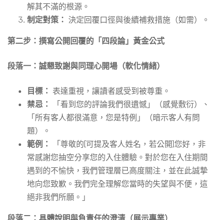
解其不滿的根源。
制定對策：
決定回覆口徑與後續補救措施（如需）。
第二步：撰寫公開回覆的「四段論」黃金公式
段落一：誠懇致謝與同理心開場（軟化情緒）
目標：
表達重視，讓讀者感受到被尊重。
禁忌：
「看到您的評論我們很遺憾」（感覺敷衍）、
「所有客人都很滿意，您是特例」（暗示客人有問
題）。
範例：
「尊敬的[可提及客人姓名，若公開]您好，非
常感謝您抽空分享您的入住體驗。對於您在入住期間
遇到的不愉快，我們管理層已高度關注，並在此誠摯
地向您致歉。我們完全理解您當時的失望與不便，這
絕非我們所願。」
段落二：具體說明與負責任的澄清（展示專業）