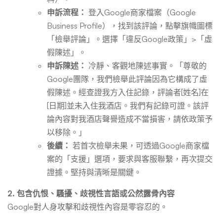
申訴流程：
登入Google商家檔案（Google
Business Profile），找到該評論，點擊旗幟圖標
「檢舉評論」。選擇「違反Google政策」>「虛
假陳述」。
申訴陳述：
冷靜、客觀地陳述事實。「尊敬的
Google團隊，我們檢舉此評論因為它構成了虛
假陳述。經查證我方入住記錄，評論者[姓名]在
[日期]並未入住我酒店。我們有記錄可證。該評
論內容對我酒店聲譽造成不當損害，請依政策予
以移除。」
後續：
若首次檢舉未果，可透過Google商家檔
案的「支援」選項，要求與客服聯繫，再次提交
證據。堅持與清晰是關鍵。
2. 包含仇恨、騷擾、歧視性言語或公然露骨內容
Google對人身攻擊和歧視性內容是零容忍的。