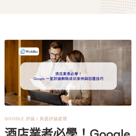
酒
店
業
者
GOOGLE 評論
/
負面評論處理
必
酒店業者必學！Google