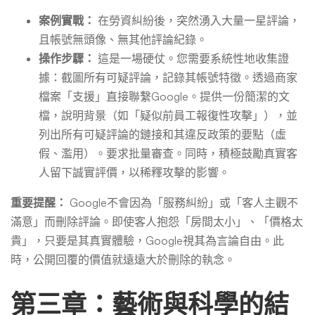
案例實戰：
在勞資糾紛後，突然湧入大量一星評論，
且帳號無頭像、無其他評論紀錄。
操作步驟：
這是一場硬仗。您需要系統性地收集證
據：截圖所有可疑評論，記錄其帳號特徵。透過商家
檔案「支援」直接聯繫Google。提供一份簡潔的文
檔，說明背景（如「疑似前員工報復性攻擊」），並
列出所有可疑評論的鏈接和其違反政策的要點（虛
假、濫用）。要求批量審查。同時，積極鼓勵真實客
人留下誠實評價，以稀釋攻擊的影響。
重要提醒：
Google不會因為「服務糾紛」或「客人主觀不
滿意」而刪除評論。即使客人抱怨「房間太小」、「價格太
貴」，只要是其真實體驗，Google視其為言論自由。此
時，公開回覆的價值就遠遠大於刪除的執念。
第三章：藝術與科學的結