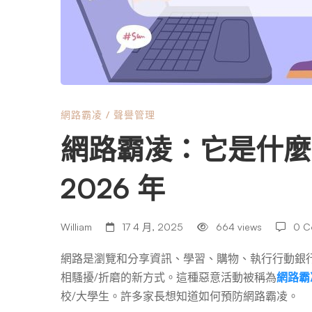
它
是
什
網路霸凌
/
聲譽管理
網路霸凌：它是什麼
麼
2026 年
以
William
17 4 月, 2025
664 views
0 C
及
網路是瀏覽和分享資訊、學習、購物、執行行動銀
相騷擾/折磨的新方式。這種惡意活動被稱為
網路霸
如
校/大學生。許多家長想知道如何預防網路霸凌。