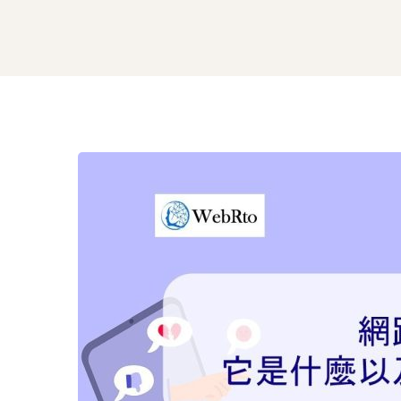
網
路
霸
凌：