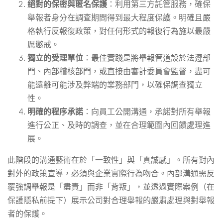
絕對的保密與匿名保護
：利用第三方託管服務，確保
舉報者身分在調查期間得到最大程度保護。明確且嚴
格執行反報復政策，對任何形式的報復行為施以最嚴
厲懲戒。
獨立的受理單位
：最佳實踐是將舉報管道設於法遵部
門、內部稽核部門，或直接由審計委員會監督，盡可
能遠離可能涉及弊端的業務部門，以確保調查獨立
性。
明確的程序承諾
：向員工公開溝通，承諾對所有舉報
進行公正、及時的調查，並在合理範圍內回饋處理進
展。
此階段的溝通藝術在於「一致性」與「真誠感」。所有對內
對外的政策宣導，必須與企業實際行為吻合。內部溝通需反
覆強調舉報是「盡責」而非「背叛」，並透過實際案例（在
保護隱私前提下）展示公司對合理舉報的嚴肅處理與對舉報
者的保護。