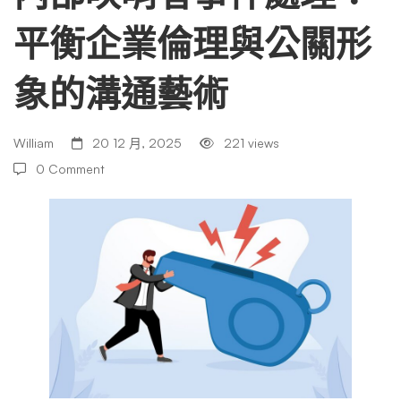
平衡企業倫理與公關形
事
象的溝通藝術
件
William
20 12 月, 2025
221 views
處
0 Comment
理：
平
衡