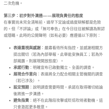
二次危機。
第三步：初步對外溝通——展現負責任的態度
在事實尚未完全清晰前，過早下定論或過度辯解都是危險
的。但「不評論」或「無可奉告」在今日往往被解讀為默認
或隱瞞。此時的公開聲明（如有必要）應遵循以下原則：
表達重視與感謝
：嚴肅看待所有指控，並感謝相關方
提出關切（若為內部舉報，此舉能安撫員工；若為外
部揭露，則展現開放態度）。
承諾行動
：明確宣布已啟動獨立、全面的調查。
展現合作意向
：表達將全力配合相關主管機關的調查
（若已涉及）。
設定預期
：說明調查需要時間，承諾在取得確切結論
後將進一步溝通。
避免指責
：絕不在此階段攻擊或貶低吹哨者動機，這
只會激起更多敵意。