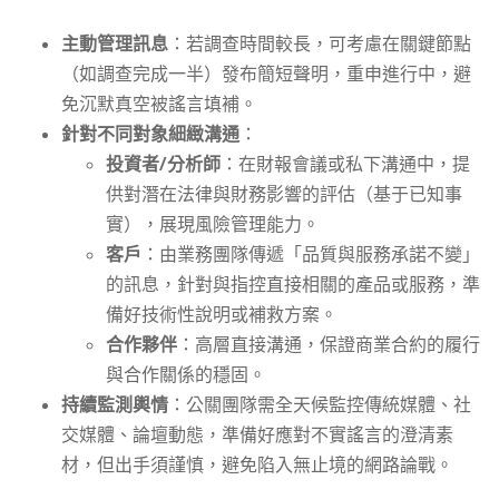
主動管理訊息
：若調查時間較長，可考慮在關鍵節點
（如調查完成一半）發布簡短聲明，重申進行中，避
免沉默真空被謠言填補。
針對不同對象細緻溝通
：
投資者/分析師
：在財報會議或私下溝通中，提
供對潛在法律與財務影響的評估（基于已知事
實），展現風險管理能力。
客戶
：由業務團隊傳遞「品質與服務承諾不變」
的訊息，針對與指控直接相關的產品或服務，準
備好技術性說明或補救方案。
合作夥伴
：高層直接溝通，保證商業合約的履行
與合作關係的穩固。
持續監測輿情
：公關團隊需全天候監控傳統媒體、社
交媒體、論壇動態，準備好應對不實謠言的澄清素
材，但出手須謹慎，避免陷入無止境的網路論戰。