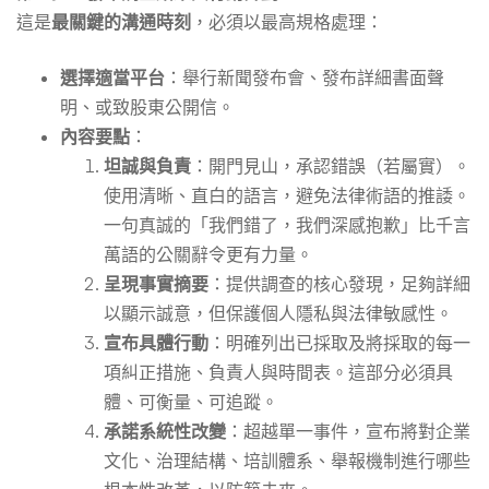
這是
最關鍵的溝通時刻
，必須以最高規格處理：
選擇適當平台
：舉行新聞發布會、發布詳細書面聲
明、或致股東公開信。
內容要點
：
坦誠與負責
：開門見山，承認錯誤（若屬實）。
使用清晰、直白的語言，避免法律術語的推諉。
一句真誠的「我們錯了，我們深感抱歉」比千言
萬語的公關辭令更有力量。
呈現事實摘要
：提供調查的核心發現，足夠詳細
以顯示誠意，但保護個人隱私與法律敏感性。
宣布具體行動
：明確列出已採取及將採取的每一
項糾正措施、負責人與時間表。這部分必須具
體、可衡量、可追蹤。
承諾系統性改變
：超越單一事件，宣布將對企業
文化、治理結構、培訓體系、舉報機制進行哪些