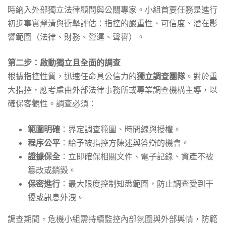
時納入外部獨立法律顧問與公關專家。小組首要任務是進行
初步事實釐清與衝擊評估：指控的嚴重性、可信度、潛在影
響範圍（法律、財務、營運、聲譽）。
第二步：啟動獨立且全面的調查
根據指控性質，迅速任命具公信力的
獨立調查團隊
。對於重
大指控，應考慮由外部法律事務所或專業調查機構主導，以
確保客觀性。調查必須：
範圍明確
：界定調查範圍、時間線與授權。
程序公平
：給予被指控方陳述與答辯的機會。
證據保全
：立即確保相關文件、電子記錄、資產不被
篡改或銷毀。
保密進行
：最大限度控制知悉範圍，防止調查受到干
擾或訊息外洩。
調查期間，危機小組需持續監控內部氛圍與外部輿情，防範