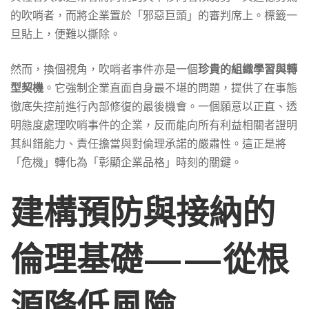
的吹哨者，而將企業置於「邪惡巨頭」的審判席上。標籤一
旦貼上，便難以撕除。
然而，換個視角，吹哨者事件亦是一個
珍貴的組織學習與轉
型契機
。它強制企業直面自身最不堪的問題，提供了在事態
徹底失控前進行內部修復的最後機會。一個願意以正直、透
明態度處理吹哨事件的企業，反而能向所有利益相關者證明
其糾錯能力、責任擔當與對倫理承諾的嚴肅性。這正是將
「危機」轉化為「彰顯企業品格」時刻的關鍵。
建構預防與接納的
倫理基礎——從根
源降低風險