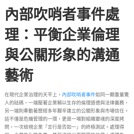
企
內部吹哨者事件處
業
理：平衡企業倫理
倫
與公關形象的溝通
理
藝術
與
在現代企業治理的天平上，
內部吹哨者事件
如同一顆重量驚
公
人的砝碼，一端壓著企業賴以生存的倫理道德與法律義務，
另一端則牽動著歷經多年艱辛建立的公關形象與市場信任。
這不僅是危機管理的一環，更是一場對組織靈魂的深度拷
關
問，一次檢視企業「言行是否如一」的終極測試。處理得