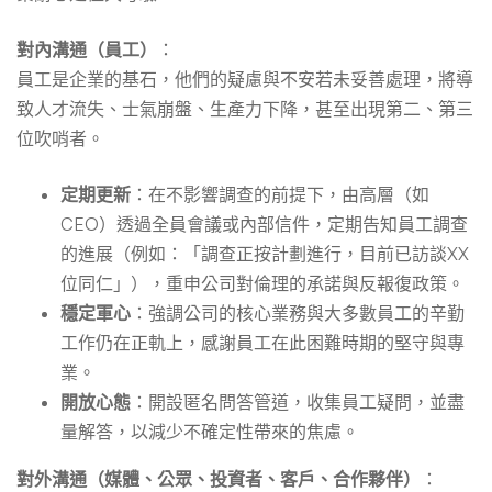
對內溝通（員工）
：
員工是企業的基石，他們的疑慮與不安若未妥善處理，將導
致人才流失、士氣崩盤、生產力下降，甚至出現第二、第三
位吹哨者。
定期更新
：在不影響調查的前提下，由高層（如
CEO）透過全員會議或內部信件，定期告知員工調查
的進展（例如：「調查正按計劃進行，目前已訪談XX
位同仁」），重申公司對倫理的承諾與反報復政策。
穩定軍心
：強調公司的核心業務與大多數員工的辛勤
工作仍在正軌上，感謝員工在此困難時期的堅守與專
業。
開放心態
：開設匿名問答管道，收集員工疑問，並盡
量解答，以減少不確定性帶來的焦慮。
對外溝通（媒體、公眾、投資者、客戶、合作夥伴）
：