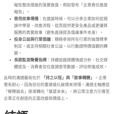
報告整改措施的落實進度，例如發布「企業責任進度
報告」。
善用故事傳播
：在適當時候，可以分享企業如何從錯
誤中學習、改進流程、從而提供更安全產品或更優質
服務的真實故事（避免直接提及傷痛事件本身）。
投身公益與行業倡議
：積極參與所在行業的倫理標準
制定，或支持相關社會公益，以行動證明價值觀的轉
變。
長期監測聲譽指標
：持續追蹤媒體情感分析、社交媒
體提及、消費者信任度調查等數據，評估修復成效。
此時的溝通藝術在於
「持之以恆」與「敘事轉變」
。企業
需有耐心，因為信任的重建遠比破壞來得慢。溝通主軸應從
「解釋過去」逐漸轉向「展望未來」，將公眾注意力引導至
企業正在創造的正面改變與價值上。