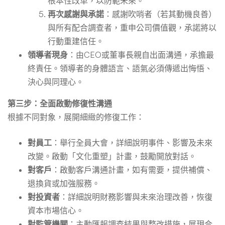
根本性改革，以防範未來。
再次感謝與承諾
：感謝吹哨者（若其動機良善）
與所有配合調查者，重申公司價值觀，承諾將以
行動重建信任。
領導者現身
：由CEO或董事長親自出面溝通，承擔最
終責任。領導者的身體語言、語氣必須傳遞出悔悟、
決心與同理心。
第三步：全面啟動修復性溝通
根據不同對象，展開細緻的修復工作：
對員工
：舉行全員大會，詳細說明事件、影響及未來
改變。啟動「文化重塑」計畫，鼓勵開放對話。
對客戶
：啟動客戶溝通計畫，如有需要，提供補償、
退換貨或加強服務。
對投資者
：詳細說明財務影響與未來治理改善，恢復
資本市場信心。
對監管機關
：主動匯報調查結果與整改措施，展現合