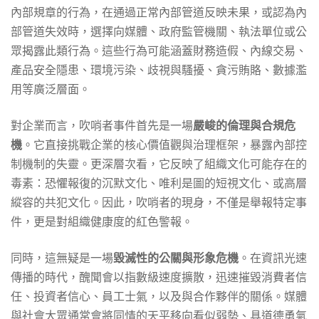
術
內部規章的行為，在通過正常內部管道反映未果，或認為內
部管道失效時，選擇向媒體、政府監管機關、執法單位或公
眾揭露此類行為。這些行為可能涵蓋財務造假、內線交易、
產品安全隱患、環境污染、歧視與騷擾、貪污賄賂、數據濫
用等廣泛層面。
對企業而言，吹哨者事件首先是一場
嚴峻的倫理與合規危
機
。它直接挑戰企業的核心價值觀與治理框架，暴露內部控
制機制的失靈。更深層次看，它反映了組織文化可能存在的
毒素：恐懼報復的沉默文化、唯利是圖的短視文化、或高層
縱容的共犯文化。因此，吹哨者的現身，不僅是舉報特定事
件，更是對組織健康度的紅色警報。
同時，這無疑是一場
毀滅性的公關與形象危機
。在資訊光速
傳播的時代，醜聞會以指數級速度擴散，迅速摧毀消費者信
任、投資者信心、員工士氣，以及與合作夥伴的關係。媒體
與社會大眾通常會將同情的天平移向看似弱勢、具道德勇氣