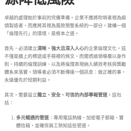
卓越的處理始於事前的完備準備。企業不應將吹哨者視為麻
煩製造者，而應將其視為風險預警系統的一部分。建構一個
「倫理先行」的環境，是根本之道。
首先，必須建立
清晰、強大且深入人心
的企業倫理文化。這
不僅是牆上的標語或手冊裡的條文，而需透過領導層以身作
則、持續的倫理訓練、以及將倫理表現納入績效考核與獎勵
體系來落實。領導者必須不斷傳達一個訊息：做正確的事，
永遠優先於短期利益。
其次，需要設立
獨立、安全、可信的內部舉報管道
。這包
括：
多元暢通的管道
：專用電話熱線、加密電子郵箱、實
體信箱，並確保員工熟知這些管道。