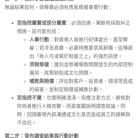
無論結果如何，領導層必須有勇氣根據事實行動：
若指控屬實或部分屬實
：必須迅速、果斷地採取糾正
措施。這可能包括：
人事行動
：對違規人員進行紀律處分，直至解
雇；若涉及高層，必要時應要求其辭職。這傳遞
出「無人可凌駕於制度之上」的強烈訊號。
流程修復
：識別並修補導致問題發生的內部控制
漏洞、政策缺陷或文化問題。
補救與賠償
：評估對客戶、投資者、環境等造成
的損害，並制定賠償或補救計劃。
若指控不實
：也需明確澄清，但應注意方式，避免對
吹哨者進行人格攻擊，而是客觀說明調查結論。同
時，回頭審視內部溝通或文化是否造成員工的誤解與
不信任。
第二步：發布調查結果與行動計劃