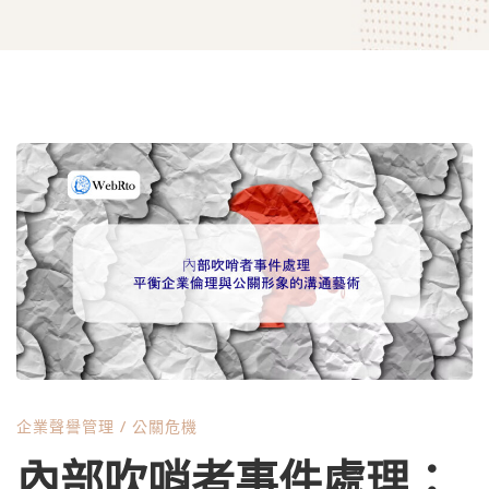
內
部
吹
哨
企業聲譽管理
/
公關危機
者
內部吹哨者事件處理：