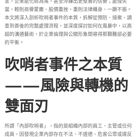
宜，企業能化險為夷，甚至淬鍊出更堅實的信譽；處理失
形
當，輕則商譽蒙塵、股價重挫，重則法律纏身、一蹶不振。
本文將深入剖析吹哨者事件的本質，拆解從預防、接案、調
查到善後的完整處理流程，並深度探討如何在風暴中，以高
象
超的溝通藝術，於企業倫理與公關形象間尋得那艱難卻必要
的平衡。
的
吹哨者事件之本質
溝
——風險與轉機的
通
雙面刃
藝
所謂「內部吹哨者」，指的是組織內部的員工、主管或任何
成員，因發現企業內部存在不法、不道德、危害公眾或違反