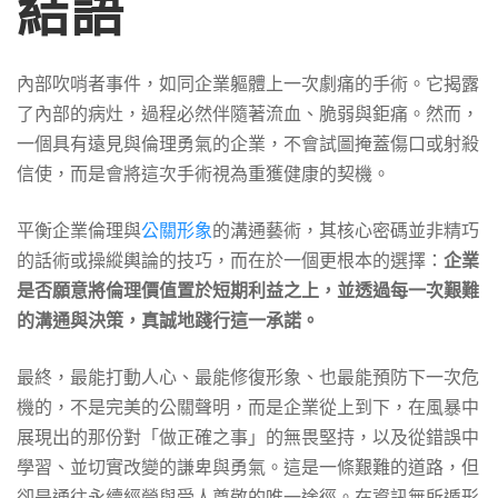
結語
內部吹哨者事件，如同企業軀體上一次劇痛的手術。它揭露
了內部的病灶，過程必然伴隨著流血、脆弱與鉅痛。然而，
一個具有遠見與倫理勇氣的企業，不會試圖掩蓋傷口或射殺
信使，而是會將這次手術視為重獲健康的契機。
平衡企業倫理與
公關形象
的溝通藝術，其核心密碼並非精巧
的話術或操縱輿論的技巧，而在於一個更根本的選擇：
企業
是否願意將倫理價值置於短期利益之上，並透過每一次艱難
的溝通與決策，真誠地踐行這一承諾。
最終，最能打動人心、最能修復形象、也最能預防下一次危
機的，不是完美的公關聲明，而是企業從上到下，在風暴中
展現出的那份對「做正確之事」的無畏堅持，以及從錯誤中
學習、並切實改變的謙卑與勇氣。這是一條艱難的道路，但
卻是通往永續經營與受人尊敬的唯一途徑。在資訊無所遁形