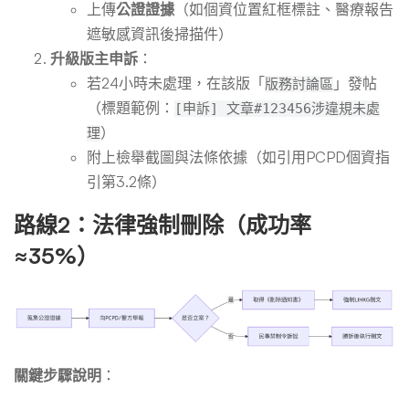
上傳
公證證據
（如個資位置紅框標註、醫療報告
遮敏感資訊後掃描件）
升級版主申訴
：
若24小時未處理，在該版「
」發帖
版務討論區
（標題範例：
[申訴] 文章#123456涉違規未處
）
理
附上檢舉截圖與法條依據（如引用PCPD個資指
引第3.2條）
路線2：法律強制刪除（成功率
≈35%）
關鍵步驟說明
：