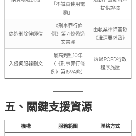
「不誠實使用電
提供證據
腦」
《刑事罪行條
由執業律師簽發
偽造刪除律師信
例》第71條偽造
《澄清要求函》
文書罪
最高判監10年
透過PCPD行政
入侵伺服器刪文
（《刑事罪行條
程序施壓
例》第159A條）
五、關鍵支援資源
機構
服務範圍
聯絡方式