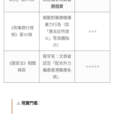
開個資
煽動對醫療機構
暴力行為（如
《刑事罪行條
「應去診所放
⭐⭐⭐
例》第161條
火」等具體指
示）
極罕見：文章被
《國安法》相關
認定「配合外力
⭐⭐⭐⭐⭐
條款
癱瘓香港醫療系
統」
⚠️
現實門檻
：