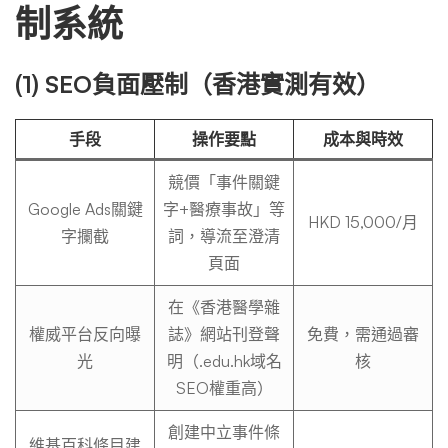
制系統
(1) SEO負面壓制（香港實測有效）
手段
操作要點
成本與時效
競價「事件關鍵
Google Ads關鍵
字+醫療事故」等
HKD 15,000/月
字攔截
詞，導流至澄清
頁面
在《香港醫學雜
權威平台反向曝
誌》網站刊登聲
免費，需通過審
光
明（.edu.hk域名
核
SEO權重高）
創建中立事件條
維基百科條目建