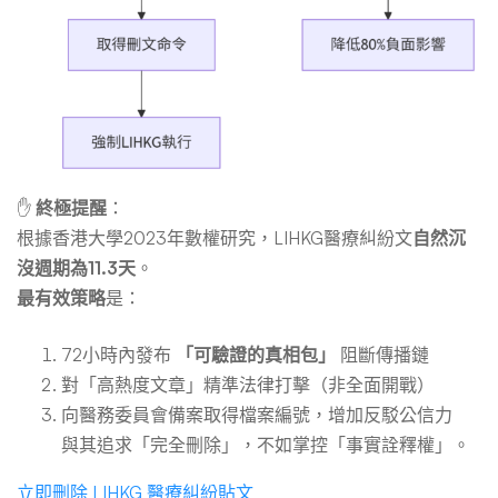
✋
終極提醒
：
根據香港大學2023年數權研究，LIHKG醫療糾紛文
自然沉
沒週期為11.3天
。
最有效策略
是：
72小時內發布
「可驗證的真相包」
阻斷傳播鏈
對「高熱度文章」精準法律打擊（非全面開戰）
向醫務委員會備案取得檔案編號，增加反駁公信力
與其追求「完全刪除」，不如掌控「事實詮釋權」。
立即刪除 LIHKG 醫療糾紛貼文