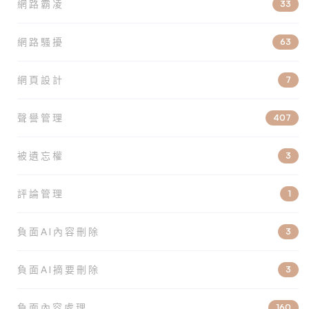
網路霸凌
33
網路騷擾
63
網頁設計
7
聲譽管理
407
被遺忘權
3
評論管理
1
負面AI內容刪除
3
負面AI摘要刪除
3
負面內容處理
160