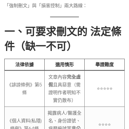
醫
「強制刪文」與「損害控制」兩大路線：
療
一、可要求刪文的
法定條
糾
件
（缺一不可）
紛
法律依據
適用情形
舉證難度
文章內容
完全虛
的
《誹謗條例》第5
假
且具惡意（需
⭐⭐⭐⭐⭐
條
證明作者明知不
文
實仍散布）
揭露病人/醫護全
章？
《個人資料(私隱)
名、身份證號、
⭐⭐⭐⭐
條例》第64條
病歷編號等
非公