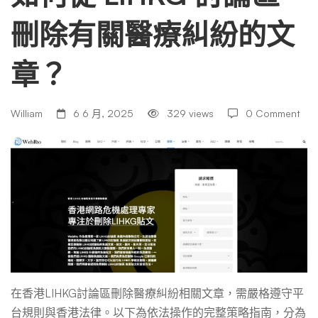
刪除有關醫療糾紛的文
論
章？
區
William
6 6 月, 2025
329 views
0 Comment
刪
除
有
關
在香港LIHKG討論區刪除醫療糾紛相關文章，需嚴格遵守平
台規則與香港法律。以下為依法操作的完整策略指南，分為