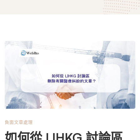
如
何
從
LIHKG
負面文章處理
討
如何從 LIHKG 討論區