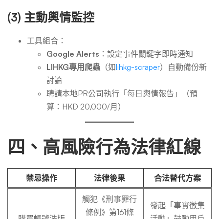
(3) 主動輿情監控
工具組合：
Google Alerts
：設定事件關鍵字即時通知
LIHKG專用爬蟲
（如
lihkg-scraper
）自動備份新
討論
聘請本地PR公司執行「每日輿情報告」（預
算：HKD 20,000/月）
四、高風險行為法律紅線
禁忌操作
法律後果
合法替代方案
觸犯《刑事罪行
發起「事實徵集
條例》第161條
購買帳號洗版
活動」鼓勵用戶