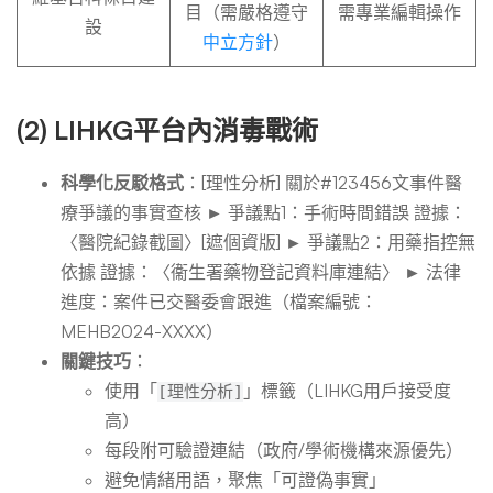
目（需嚴格遵守
需專業編輯操作
設
中立方針
）
(2) LIHKG平台內消毒戰術
科學化反駁格式
：[理性分析] 關於#123456文事件醫
療爭議的事實查核 ► 爭議點1：手術時間錯誤 證據：
〈醫院紀錄截圖〉[遮個資版] ► 爭議點2：用藥指控無
依據 證據：〈衞生署藥物登記資料庫連結〉 ► 法律
進度：案件已交醫委會跟進（檔案編號：
MEHB2024-XXXX）
關鍵技巧
：
使用「
」標籤（LIHKG用戶接受度
[理性分析]
高）
每段附可驗證連結（政府/學術機構來源優先）
避免情緒用語，聚焦「可證偽事實」