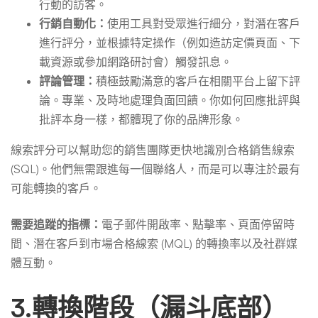
行動的訪客。
行銷自動化：
使用工具對受眾進行細分，對潛在客戶
進行評分，並根據特定操作（例如造訪定價頁面、下
載資源或參加網路研討會）觸發訊息。
評論管理：
積極鼓勵滿意的客戶在相關平台上留下評
論。專業、及時地處理負面回饋。你如何回應批評與
批評本身一樣，都體現了你的品牌形象。
線索評分可以幫助您的銷售團隊更快地識別合格銷售線索
(SQL)。他們無需跟進每一個聯絡人，而是可以專注於最有
可能轉換的客戶。
需要追蹤的指標：
電子郵件開啟率、點擊率、頁面停留時
間、潛在客戶到市場合格線索 (MQL) 的轉換率以及社群媒
體互動。
3.轉換階段（漏斗底部）