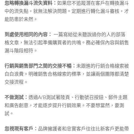
忽略轉換漏斗流失資料：
如果您不追蹤潛在客戶在轉換漏斗
中的流失點，就無法解決問題。定期進行轉化漏斗審核，才
能防患於未然。
到處使用相同的內容：
一篇寫給從未聽說過你的人的部落
格文章，無法引起準備購買者的共鳴。務必確保內容與銷售
漏斗階段相符。
行銷與銷售部門之間的交接不暢：
未跟進的行銷合格線索被
白白浪費。明確銷售合格線索的標準，並讓兩個團隊都清楚
交接流程。
不做測試：
透過A/B測試著陸頁、行動號召按鈕、郵件主題
和廣告創意，才能逐步提升行銷效果。不要想當然，要測
試。
忽視現有客戶：
品牌擁護者和忠實客戶往往比新客戶更能帶