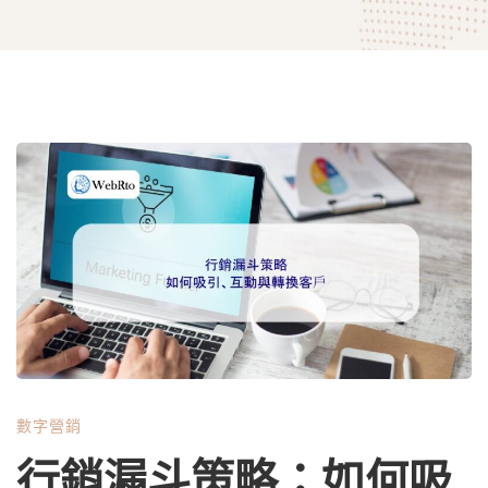
行
銷
漏
斗
數字營銷
策
行銷漏斗策略：如何吸