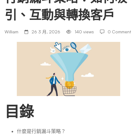
引、互動與轉換客戶
略：
如
William
26 3 月, 2026
140 views
0 Comment
何
吸
引、
目錄
互
什麼是行銷漏斗策略？