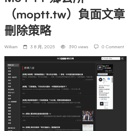
（moptt.tw）負面文章
（moptt.tw）
刪除策略
負
William
3 8 月, 2025
390 views
0 Comment
面
文
章
刪