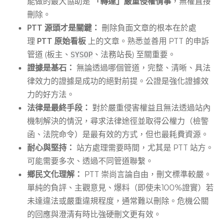
能做的最大協助是
「轉達」嚴重侵權情事
，無權直接
刪除。
PTT 源頭才是關鍵：
刪除負面文章的根本在於處
理
PTT 原始看板
上的文章。熟悉並善用 PTT 的申訴
管道 (板主、
、法務站長) 至關重要。
SYSOP
證據是基石：
無論透過哪個管道，完整、清晰、具法
律效力的證據是成功的絕對前提。公證是強化證據效
力的好方法。
法律是最終手段：
對於嚴重侵害權益且無法透過站內
機制解決的情況，尋求法律途徑並取得公權力（檢警
函、法院命令）是最有效的方式，但也最耗費資源。
耐心與堅持：
站方處理需要時間，尤其是 PTT 站方。
可能需要多次、透過不同管道聯繫。
鄉民文化理解：
PTT 崇尚言論自由，刪文標準較嚴。
單純的負評、主觀意見、爆料（即使未100%證實）若
未達違法或嚴重違規程度，通常難以刪除。危機公關
的回應與澄清有時比強硬刪文更有效。