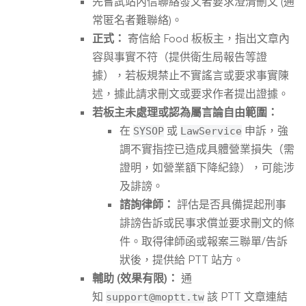
先嘗試站內信聯絡發文者要求澄清刪文 (通
常匿名者難聯絡)。
正式：
寄信給 Food 板板主，指出文章內
容與事實不符（提供衛生局報告等證
據），若板規禁止不實謠言或要求事實陳
述，據此請求刪文或要求作者提出證據。
若板主未處理或認為屬言論自由範圍：
在
或
申訴，強
SYSOP
LawService
調不實指控已造成具體營業損失（需
證明，如營業額下降紀錄），可能涉
及誹謗。
諮詢律師：
評估是否具備提起刑事
誹謗告訴或民事求償並要求刪文的條
件。取得律師函或報案三聯單/告訴
狀後，提供給 PTT 站方。
輔助 (效果有限)：
通
知
該 PTT 文章連結
support@moptt.tw