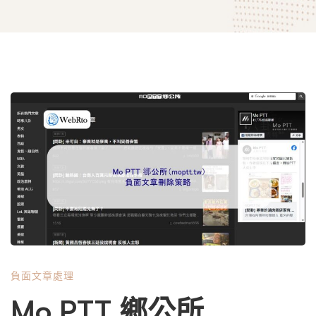
Mo
PTT
鄉
公
負面文章處理
所
Mo PTT 鄉公所