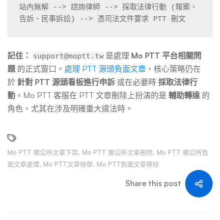
站內無解 --> 諮詢律師 --> 採取法律行動 (報案、
告訴、民事訴訟) --> 憑司法文件要求 PTT 刪文
記住：
是處理
Mo PTT 平台相關問
support@moptt.tw
題
的正式窗口。
處理 PTT 源頭負面文章
，核心策略仍在
於
針對 PTT 源頭看板進行申訴
或在必要時
採取法律行
動
。Mo PTT 客服在 PTT 文章刪除上扮演的是
輔助轉達
的
角色，尤其在涉及明確重大違法時。
Mo PTT 鄉公所文章下架
,
Mo PTT 鄉公所文章刪除
,
Mo PTT 鄉公所負
面文章處理
,
Mo PTT文章檢舉
,
Mo PTT負面文章移除
Share this post