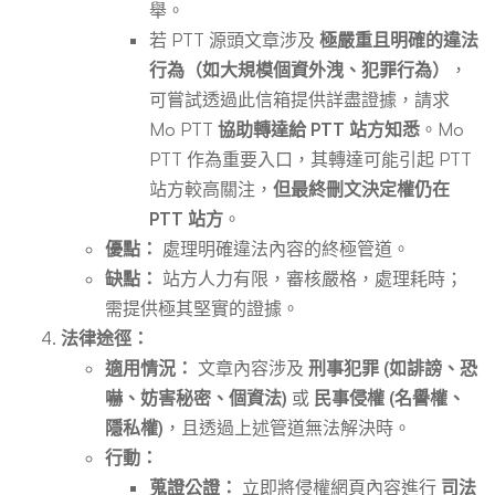
舉。
若 PTT 源頭文章涉及
極嚴重且明確的違法
行為（如大規模個資外洩、犯罪行為）
，
可嘗試透過此信箱提供詳盡證據，請求
Mo PTT
協助轉達給 PTT 站方知悉
。Mo
PTT 作為重要入口，其轉達可能引起 PTT
站方較高關注，
但最終刪文決定權仍在
PTT 站方
。
優點：
處理明確違法內容的終極管道。
缺點：
站方人力有限，審核嚴格，處理耗時；
需提供極其堅實的證據。
法律途徑：
適用情況：
文章內容涉及
刑事犯罪 (如誹謗、恐
嚇、妨害秘密、個資法)
或
民事侵權 (名譽權、
隱私權)
，且透過上述管道無法解決時。
行動：
蒐證公證：
立即將侵權網頁內容進行
司法