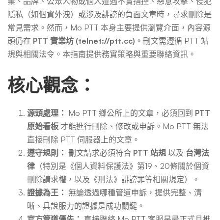
業、品牌、公眾人物或個人遭遇不實指控、惡意攻擊、侵犯
隱私（如個資外洩）或涉及誹謗的負面文章時，尋求刪除是
常見需求。然而，Mo PTT 本身主要提供瀏覽介面，內容源
頭仍在
PTT 實業坊 (telnet://ptt.cc)
。刪文需遵循 PTT 站
規與相關法令。本指南提供務實策略與重要聯絡資訊。
核心觀念：
源頭處理：
Mo PTT 鄉公所上的文章，必須回到
PTT
原始看板
才能進行刪除、修改或申訴。Mo PTT 無法
直接刪除 PTT 伺服器上的文章。
遵守規則：
刪文請求必須符合
PTT 站規
以及
台灣法
律
（特別是《個人資料保護法》第19、20條關於個資
刪除請求權，以及《刑法》誹謗罪等相關規定）。
證據為王：
無論透過哪種管道申訴，提供完整、清
晰、具說服力的證據是成功關鍵。
官方管道優先：
直接聯絡 Mo PTT 客服是最正式且推