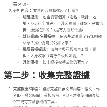
碼 (AID)。
分析內容：
文章內容具體違反了什麼？
明確違法：
包含真實個資（姓名、電話、地
址、身分證字號等）、涉及恐嚇、詐騙、兒童色
情、煽動犯罪等？ (最有力刪除依據)
疑似誹謗/名譽損害：
是否基於事實？有無明顯
惡意？是否為可受公評之事？
違反看板板規：
如內容與看板宗旨無關、鬧
板、人身攻擊（需符合板規定義）？
其他侵權：
如未經授權轉載您的著作？
第二步：收集完整證據
完整截圖/存檔：
務必完整保存文章內容、推文、作
者ID、發文時間、看板名稱、AID。建議使用網頁版
PTT或可完整存檔的工具。