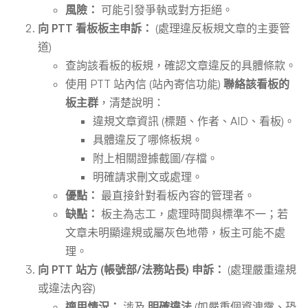
風險：
可能引發爭執或對方拒絕。
向 PTT 看板板主申訴：
(處理違反板規文章的主要管
道)
查詢該看板的板規，確認文章違反的具體條款。
使用 PTT 站內信 (站內寄信功能)
聯絡該看板的
板主群
，清楚說明：
違規文章資訊 (標題、作者、AID、看板)。
具體違反了哪條板規。
附上相關證據截圖/存檔。
明確請求刪文或處理。
優點：
最直接針對看板內容的管理者。
缺點：
板主為志工，處理時間與標準不一；若
文章未明顯違規或屬灰色地帶，板主可能不處
理。
向 PTT 站方 (帳號部/法務站長) 申訴：
(處理嚴重違規
或違法內容)
適用情況：
涉及
明確違法
(如嚴重個資洩露、恐