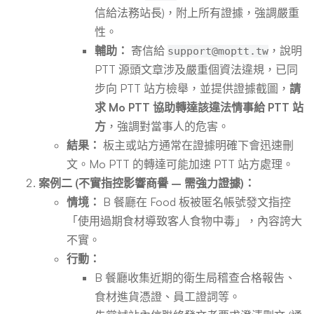
信給法務站長)，附上所有證據，強調嚴重
性。
輔助：
寄信給
，說明
support@moptt.tw
PTT 源頭文章涉及嚴重個資法違規，已同
步向 PTT 站方檢舉，並提供證據截圖，
請
求 Mo PTT 協助轉達該違法情事給 PTT 站
方
，強調對當事人的危害。
結果：
板主或站方通常在證據明確下會迅速刪
文。Mo PTT 的轉達可能加速 PTT 站方處理。
案例二 (不實指控影響商譽 – 需強力證據)：
情境：
B 餐廳在 Food 板被匿名帳號發文指控
「使用過期食材導致客人食物中毒」，內容誇大
不實。
行動：
B 餐廳收集近期的衛生局稽查合格報告、
食材進貨憑證、員工證詞等。