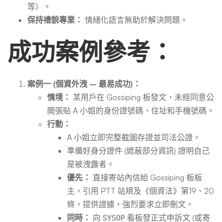
等）。
保持禮貌專業：
情緒化語言無助於解決問題。
成功案例參考：
案例一 (個資外洩 – 最易成功)：
情境：
某用戶在 Gossiping 板發文，未經同意公
開張貼 A 小姐的身份證號碼、住址和手機號碼。
行動：
A 小姐立即完整截圖存證並司法公證。
準備好身分證件 (遮蔽部分資訊) 證明自己
是被洩露者。
優先：
直接寄站內信給 Gossiping 板板
主，引用 PTT 站規及《個資法》第19、20
條，提供證據，強烈要求立即刪文。
同時：
向
看板發正式申訴文 (或寄
SYSOP