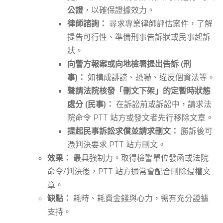
公證
，以確保證據效力。
律師諮詢：
尋求專業律師評估案件，了解
提告可行性、準備刑事告訴狀或民事起訴
狀。
向警方報案或向地檢署提出告訴 (刑
事)：
如構成誹謗、恐嚇、違反個資法等。
聲請法院核發「刪文下架」的定暫時狀態
處分 (民事)：
在訴訟前或訴訟中，請求法
院命令 PTT 站方或發文者先行移除文章。
提起民事訴訟求償並請求刪文：
勝訴後可
憑判決要求 PTT 站方刪文。
效果：
最具強制力。取得檢警單位發函或法院
命令/判決後，PTT 站方通常會配合刪除侵權文
章。
缺點：
耗時、耗費金錢與心力，需有充分證據
支持。