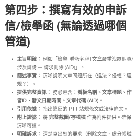
第四步：撰寫有效的申訴
信/檢舉函 (無論透過哪個
管道)
主旨明確：
例如「檢舉 [看板名稱] 文章嚴重洩露個資/
涉及誹謗 – 請求刪除 (AID)」。
簡述事實：
清晰說明文章問題所在（違法？侵權？違
規？）。
提供完整資訊：
務必包含：
看板名稱、文章標題、作
者ID、發文日期時間、文章代碼 (AID)
。
引用依據：
指出違反的 PTT 站規條文或法律條文。
附上證據：
將
完整截圖/存檔檔
作為附件提供。確保
清晰可讀。
明確訴求：
清楚寫出您的要求（刪除文章、處分帳號