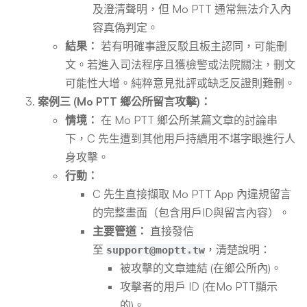
及澄清聲明，但 Mo PTT 通常無法介入內
容真偽判定。
結果：
若有明確事證反駁且板主認同，可能刪
文。若進入司法程序且獲檢警或法院關注，刪文
可能性大增。純粹意見批評或缺乏反證則難刪。
案例三 (Mo PTT 鄉公所留言攻擊)：
情境：
在 Mo PTT 鄉公所某篇文章的討論串
下，C 先生遭到其他用戶持續用不堪字眼進行人
身攻擊。
行動：
C 先生直接擷取 Mo PTT App 內違規留言
的完整畫面（包含用戶ID與留言內容）。
主要管道：
直接發信
至
，清楚說明：
support@moptt.tw
被攻擊的文章連結 (在鄉公所內)。
攻擊者的用戶 ID (在Mo PTT顯示
的)。