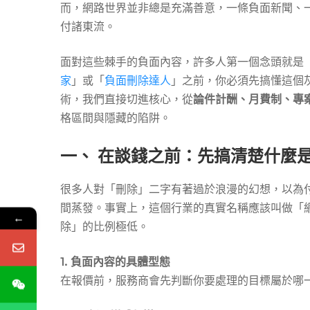
費
而，網路世界並非總是充滿善意，一條負面新聞、
付諸東流。
制
面對這些棘手的負面內容，許多人第一個念頭就是
家
」或「
負面刪除達人
」之前，你必須先搞懂這個
與
術，我們直接切進核心，從
論件計酬、月費制、專
格區間與隱藏的陷阱。
專
一、 在談錢之前：先搞清楚什麼
案
很多人對「刪除」二字有著過於浪漫的幻想，以為付了
間蒸發。事實上，這個行業的真實名稱應該叫做「
←
除」的比例極低。
報
1. 負面內容的具體型態
價
在報價前，服務商會先判斷你要處理的目標屬於哪