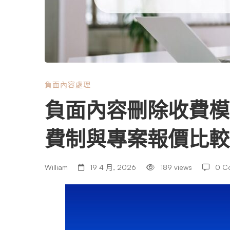
刪
除
收
負面內容處理
負面內容刪除收費模
費
費制與專案報價比較
模
William
19 4 月, 2026
189 views
0 C
式
解