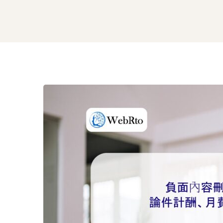
負
面
內
容