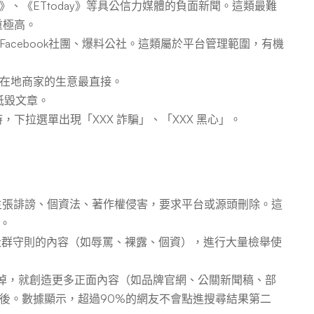
、《ETtoday》等具公信力媒體的負面新聞。這類最難
重極高。
e01、Facebook社團、爆料公社。這類屬於平台管理範圍，有機
在地商家的生意最直接。
詆毀文章。
時，下拉選單出現「XXX 詐騙」、「XXX 黑心」。
主張誹謗、個資法、著作權侵害，要求平台或源頭刪除。這
。
社群守則的內容（如辱罵、裸露、個資），進行大量檢舉使
掉，就創造更多正面內容（如品牌官網、公關新聞稿、部
後。數據顯示，超過90%的網友不會點進搜尋結果第二