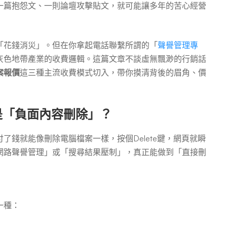
一篇抱怨文、一則論壇攻擊貼文，就可能讓多年的苦心經營
「花錢消災」。但在你拿起電話聯繫所謂的「
聲譽管理專
灰色地帶產業的收費邏輯。這篇文章不談虛無飄渺的行銷話
案報價
這三種主流收費模式切入，帶你摸清背後的眉角、價
是「負面內容刪除」？
錢就能像刪除電腦檔案一樣，按個Delete鍵，網頁就瞬
網路聲譽管理」或「搜尋結果壓制」，真正能做到「直接刪
一種：