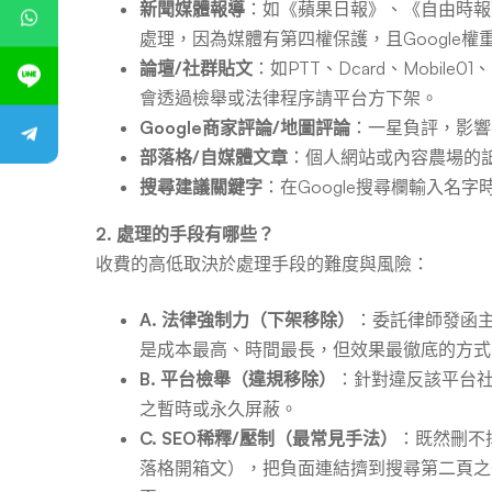
新聞媒體報導
：如《蘋果日報》、《自由時報》
比
處理，因為媒體有第四權保護，且Google權
論壇/社群貼文
：如PTT、Dcard、Mobil
會透過檢舉或法律程序請平台方下架。
較
Google商家評論/地圖評論
：一星負評，影響
部落格/自媒體文章
：個人網站或內容農場的
搜尋建議關鍵字
：在Google搜尋欄輸入名字
2. 處理的手段有哪些？
收費的高低取決於處理手段的難度與風險：
A. 法律強制力（下架移除）
：委託律師發函
是成本最高、時間最長，但效果最徹底的方式
B. 平台檢舉（違規移除）
：針對違反該平台
之暫時或永久屏蔽。
C. SEO稀釋/壓制（最常見手法）
：既然刪不
落格開箱文），把負面連結擠到搜尋第二頁之