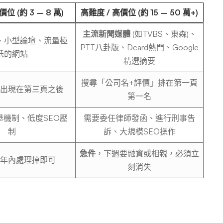
位 (約 3 – 8 萬)
高難度 / 高價位 (約 15 – 50 萬+)
主流新聞媒體
(如TVBS、東森)、
、小型論壇、流量極
PTT八卦版、Dcard熱門、Google
低的網站
精選摘要
搜尋「公司名+評價」排在第一頁
出現在第三頁之後
第一名
舉機制、低度SEO壓
需要委任律師發函、進行刑事告
制
訴、大規模SEO操作
急件
，下週要融資或相親，必須立
年內處理掉即可
刻消失