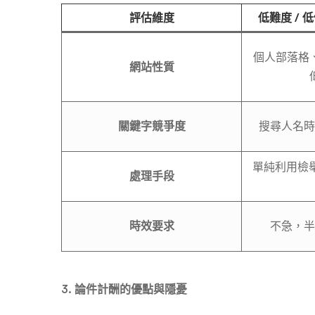
評估維度
低難度 / 低價
個人部落格
網站性質
關鍵字競爭度
搜尋人名時
單純利用檢
處理手段
時效要求
不急，半
3. 論件計酬的優點與隱憂