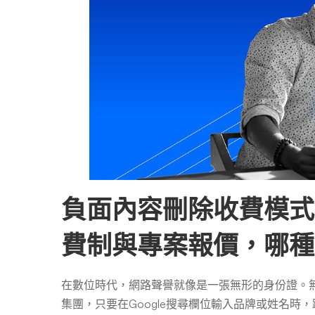
析：
論
件
計
負面內容刪除收費模式
酬、
費制與專案報價，哪種
月
在數位時代，網路聲譽就像是一張無形的身份證。
集團，只要在Google搜尋欄位輸入品牌或姓名