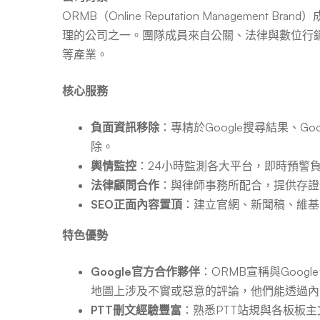
ORMB（Online Reputation Manageme
理的公司之一。團隊成員來自公關、法律與數位行銷
等產業。
核心服務
負面資訊移除
：專精於Google搜尋結果、Go
除。
輿情監控
：24小時監測各大平台，即時預警
法律顧問合作
：與律師事務所配合，提供存證
SEO正面內容置頂
：建立官網、新聞稿、維基
特色優勢
Google官方合作夥伴
：ORMB宣稱與Goog
地圖上涉及不實或惡意的評論，他們能透過內
PTT刪文經驗豐富
：熟悉PTT站規與各板板