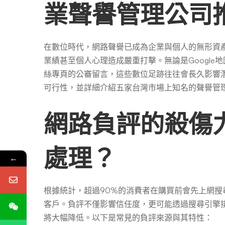
的
業聲譽管理公司
負
在數位時代，網路聲譽已成為企業與個人的無形資
業績甚至個人心理造成嚴重打擊。無論是Google地圖
面
絲專頁的公審留言，這些數位足跡往往會長久影響
可行性，並詳細介紹五家台灣市場上知名的聲譽管
評
網路負評的殺傷
價
處理？
←
根據統計，超過90%的消費者在購買前會先上網搜
客戶。負評不僅影響信任度，更可能透過搜尋引擎排
將大幅降低。以下是常見的負評來源與其特性：