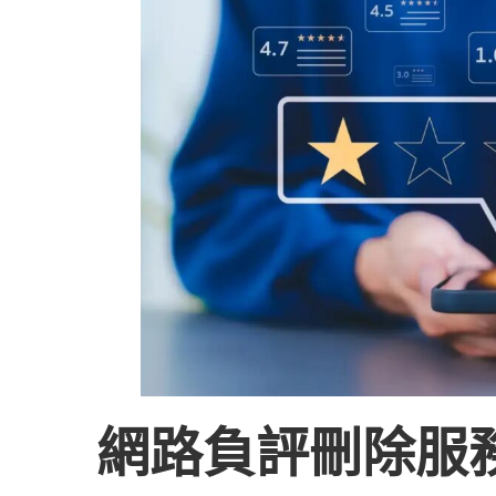
速
移
除
Google、
PTT、
Facebook
網路負評刪除服