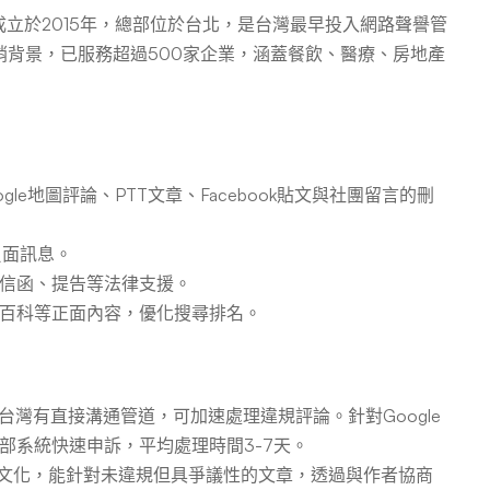
nt Brand）成立於2015年，總部位於台北，是台灣最早投入網路聲譽管
背景，已服務超過500家企業，涵蓋餐飲、醫療、房地產
ogle地圖評論、PTT文章、Facebook貼文與社團留言的刪
負面訊息。
信函、提告等法律支援。
百科等正面內容，優化搜尋排名。
le台灣有直接溝通管道，可加速處理違規評論。針對Google
部系統快速申訴，平均處理時間3-7天。
主文化，能針對未違規但具爭議性的文章，透過與作者協商