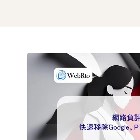
網
路
負
評