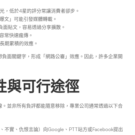
光，低於4星的評分常讓消費者卻步。
爆文」可能引發媒體轉載。
負面貼文，容易透過分享擴散。
容常快速瘋傳。
具有長期累積的效應。
想負面關鍵字，形成「網路公審」效應。因此，許多企業開
性與可行途徑
線。並非所有負評都能隨意移除，專業公司通常透過以下合
實、仇恨言論）向Google、PTT站方或Facebook提出