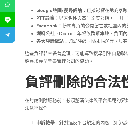
Google地圖/搜尋評論
：直接影響在地商家曝
PTT論壇
：以匿名性與高討論度著稱，一則「
Facebook
：粉絲專頁的公開留言或社團內的
爆料公社、Dcard
：年輕族群聚集地，負面內
各大評論網站
：如愛評網、Mobile01等，
這些負評若未妥善處理，可能導致搜尋引擎自動聯
始尋求專業聲譽管理公司的協助。
負評刪除的合法
在討論刪除服務前，必須釐清法律與平台規範的界
法途徑操作：
申訴檢舉
：針對違反平台規定的內容（如誹謗、不