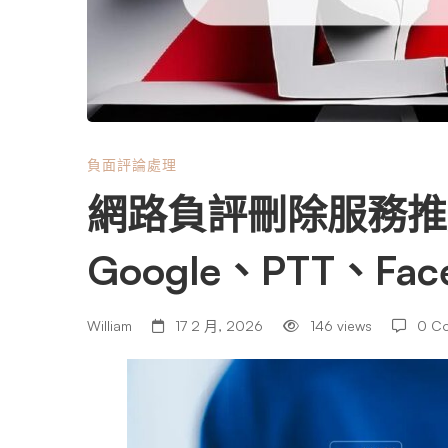
刪
除
服
負面評論處理
網路負評刪除服務推
務
Google、PTT、F
推
William
17 2 月, 2026
146 views
0 C
薦：
快