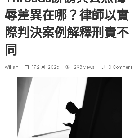
辱差異在哪？律師以實
然
際判決案例解釋刑責不
侮
同
辱
William
17 2 月, 2026
298 views
0 Comment
差
異
在