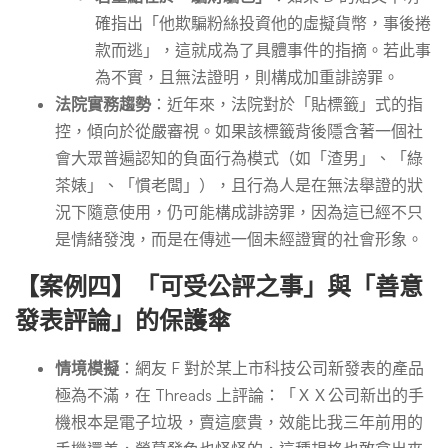
確指出「他欺騙粉絲投資他的虛擬貨幣，事後捲
款而逃」，這就成為了具體事件的指摘。若此事
為不實，且無法證明，則構成加重誹謗罪。
法院實務趨勢
：近年來，法院對於「貼標籤」式的指
控，傾向於從嚴審視。如果該標籤背後隱含著一個社
會大眾普遍認知的負面行為模式（如「渣男」、「綠
茶婊」、「慣老闆」），且行為人是在無法舉證的狀
況下隨意使用，仍可能構成誹謗罪，因為這已經不只
是情緒發洩，而是在傳述一個未經證實的社會形象。
【案例四】「可受公評之事」與「善意
發表評論」的保護傘
情境模擬
：網友 F 對於某上市科技公司新發表的產品
極為不滿，在 Threads 上評論：「ＸＸ公司新出的手
機根本是電子垃圾，賣這麼貴，效能比我三年前用的