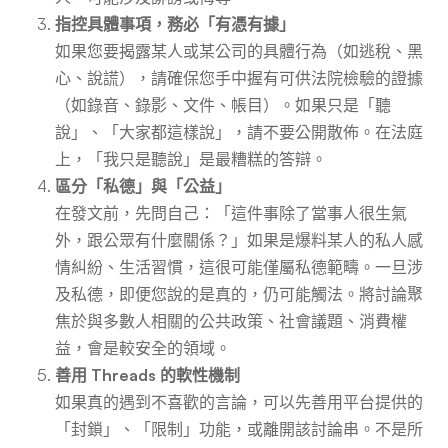
指控具體事項，務必「有憑有據」
如果您要揭露某人或某公司的具體行為（如逃稅、黑
心、說謊），請確保您手中握有可供法院檢驗的證據
（如錄音、錄影、文件、帳目）。如果只是「聽
說」、「大家都這樣說」，請不要公開散佈。在法庭
上，「我只是聽說」是最糟糕的答辯。
區分「私德」與「公益」
在發文前，先問自己：「這件事除了當事人很生氣
外，跟公眾有什麼關係？」如果是爆料某人的私人感
情糾紛、生活習慣，這很可能僅屬私德範疇。一旦涉
及私德，即便您說的是真的，仍可能觸法。將討論聚
焦於與多數人相關的公共政策、社會議題、消費權
益，會是較安全的領域。
善用 Threads 的軟性機制
如果真的遇到不喜歡的言論，可以先善用平台提供的
「封鎖」、「限制」功能，或離開該討論串。不是所