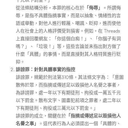
從法條結構分析，本罪的核心在於
「侮辱」
。所謂侮
辱，是指不具體指摘事實，而是以抽象、情緒性的言
語或舉動，對他人進行輕蔑、嘲諷、貶抑，進而使他
人在社會上的人格評價受到損害。例如，在 Threads
上直接回覆網友：「你這個白痴！」、「你腦子有洞
嗎？」、「垃圾！」等，這些言論並未指出對方做了
什麼「具體」的事情，而是直接對其人格特質進行貶
抑。
誹謗罪：針對具體事實的指控
誹謗罪，規範於刑法第310條，其法條文字為：「意圖
散佈於眾，而指摘或傳述足以毀損他人名譽之事者，
為誹謗罪，處一年以下有期徒刑、拘役或一萬五千元
以下罰金。散布文字、圖畫犯前項之罪者，處二年以
下有期徒刑、拘役或三萬元以下罰金。」
誹謗罪的成立，關鍵在於
「指摘或傳述足以毀損他人
名譽之事」
。這代表行為人必須提出一個「具體的、