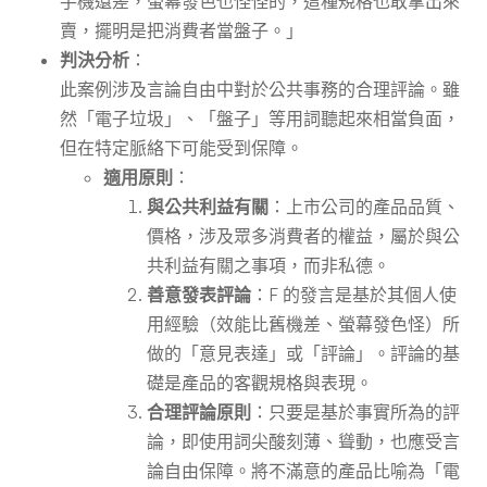
手機還差，螢幕發色也怪怪的，這種規格也敢拿出來
賣，擺明是把消費者當盤子。」
判決分析
：
此案例涉及言論自由中對於公共事務的合理評論。雖
然「電子垃圾」、「盤子」等用詞聽起來相當負面，
但在特定脈絡下可能受到保障。
適用原則
：
與公共利益有關
：上市公司的產品品質、
價格，涉及眾多消費者的權益，屬於與公
共利益有關之事項，而非私德。
善意發表評論
：F 的發言是基於其個人使
用經驗（效能比舊機差、螢幕發色怪）所
做的「意見表達」或「評論」。評論的基
礎是產品的客觀規格與表現。
合理評論原則
：只要是基於事實所為的評
論，即使用詞尖酸刻薄、聳動，也應受言
論自由保障。將不滿意的產品比喻為「電