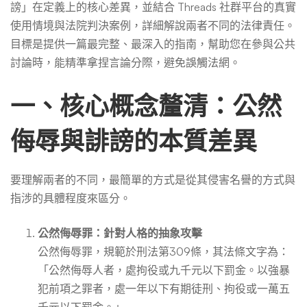
責
謗」在定義上的核心差異，並結合 Threads 社群平台的真實
使用情境與法院判決案例，詳細解說兩者不同的法律責任。
不
目標是提供一篇最完整、最深入的指南，幫助您在參與公共
討論時，能精準拿捏言論分際，避免誤觸法網。
同
一、核心概念釐清：公然
侮辱與誹謗的本質差異
要理解兩者的不同，最簡單的方式是從其侵害名譽的方式與
指涉的具體程度來區分。
公然侮辱罪：針對人格的抽象攻擊
公然侮辱罪，規範於刑法第309條，其法條文字為：
「公然侮辱人者，處拘役或九千元以下罰金。以強暴
犯前項之罪者，處一年以下有期徒刑、拘役或一萬五
千元以下罰金。」