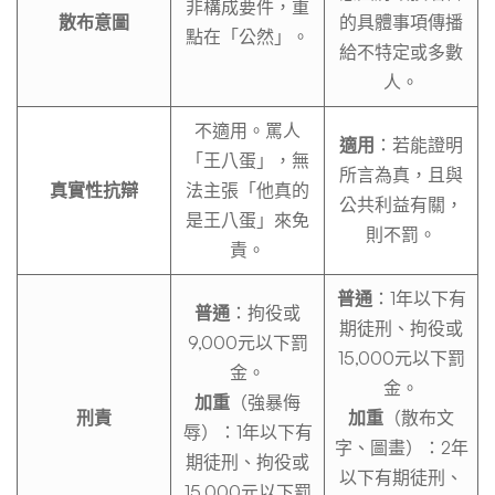
非構成要件，重
散布意圖
的具體事項傳播
點在「公然」。
給不特定或多數
人。
不適用。罵人
適用
：若能證明
「王八蛋」，無
所言為真，且與
真實性抗辯
法主張「他真的
公共利益有關，
是王八蛋」來免
則不罰。
責。
普通
：1年以下有
普通
：拘役或
期徒刑、拘役或
9,000元以下罰
15,000元以下罰
金。
金。
加重
（強暴侮
刑責
加重
（散布文
辱）：1年以下有
字、圖畫）：2年
期徒刑、拘役或
以下有期徒刑、
15,000元以下罰