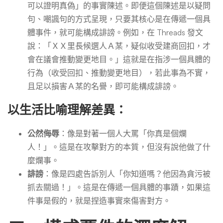
可以證明真偽」的事實陳述。即便這個陳述是以疑問
句、嘲諷句的方式呈現，只要其核心是在傳遞一個具
體事件，就可能構成誹謗。例如，在 Threads 發文
說：「ＸＸ里長候選人Ａ某，疑似收受建商回扣，才
會在議會推動變更地目。」這就是在指涉一個具體的
行為（收受回扣、推動變更地目），若此事為不實，
且足以損害Ａ某的名譽，即可能構成誹謗。
以生活比喻理解差異：
公然侮辱
：像是對著一個人大罵「你真是個爛
人！」。這是在攻擊對方的本質，但沒有說他做了什
麼爛事。
誹謗
：像是四處告訴別人「你知道嗎？他因為貪污被
抓去關過！」。這是在傳遞一個具體的事蹟，如果這
件事是假的，就是捏造事實來傷害對方。