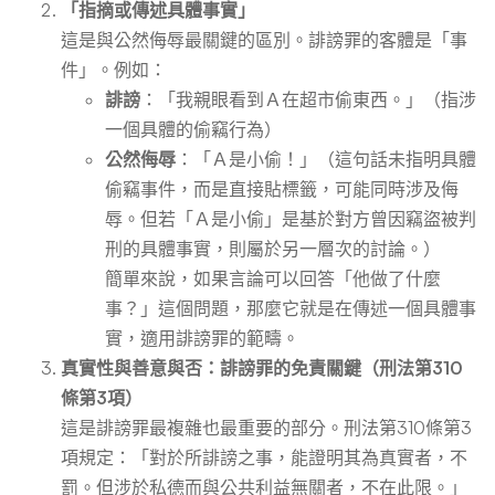
「指摘或傳述具體事實」
這是與公然侮辱最關鍵的區別。誹謗罪的客體是「事
件」。例如：
誹謗
：「我親眼看到Ａ在超市偷東西。」（指涉
一個具體的偷竊行為）
公然侮辱
：「Ａ是小偷！」（這句話未指明具體
偷竊事件，而是直接貼標籤，可能同時涉及侮
辱。但若「Ａ是小偷」是基於對方曾因竊盜被判
刑的具體事實，則屬於另一層次的討論。）
簡單來說，如果言論可以回答「他做了什麼
事？」這個問題，那麼它就是在傳述一個具體事
實，適用誹謗罪的範疇。
真實性與善意與否：誹謗罪的免責關鍵（刑法第310
條第3項）
這是誹謗罪最複雜也最重要的部分。刑法第310條第3
項規定：「對於所誹謗之事，能證明其為真實者，不
罰。但涉於私德而與公共利益無關者，不在此限。」