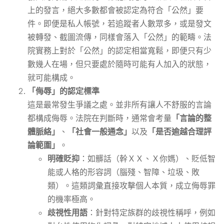
上的發言，絕大多數都會被認定為符合「公然」要
件。即便是私人帳號，若追蹤者人數眾多，或是發文
被轉發、截圖流傳，同樣會落入「公然」的範疇。法
院實務上對於「公然」的認定相當寬鬆，即便只有少
數幾人在場，但只要處於隨時可能有人加入的狀態，
就可能構成。
「侮辱」的認定標準
這是最常發生爭議之處。並非所有讓人不舒服的言論
都構成侮辱。法院在判斷時，通常會考量
「言論的整
體脈絡」
、
「社會一般通念」
以及
「是否逾越合理評
論範圍」
。
明確貶抑
：如髒話（幹ＸＸ、Ｘ你媽）、貶低智
能或人格的形容詞（腦殘、智障、垃圾、敗
類）。這類詞彙直接攻擊個人本質，成立侮辱罪
的機率極高。
歧視性用語
：針對特定族群的歧視性稱呼，例如