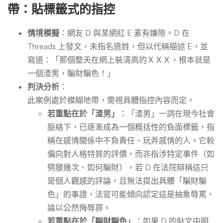
帶：貼標籤式的指控
情境模擬
：網友 D 與某網紅 E 素有嫌隙。D 在
Threads 上發文，未指名道姓，但以代稱描述 E，並
寫道：「那個整天在網上裝清高的ＸＸＸ，根本就是
一個渣男，騙財騙色！」
判決分析
：
此案例處於模糊地帶，需視具體指控內容而定。
若重點在於「渣男」
：「渣男」一詞在現今社會
脈絡下，已逐漸成為一個概括性的負面標籤，指
稱在感情關係中不負責任、玩弄感情的人。它較
偏向對人格特質的評價，而非指涉特定事件（如
劈腿幾次、如何騙財）。若 D 在法院辯稱這只
是個人觀感的評論，且無法提出具體「騙財騙
色」的事證，法官可能傾向認定這是抽象辱罵，
論以公然侮辱罪。
若重點在於「騙財騙色」
：如果 D 的貼文中明