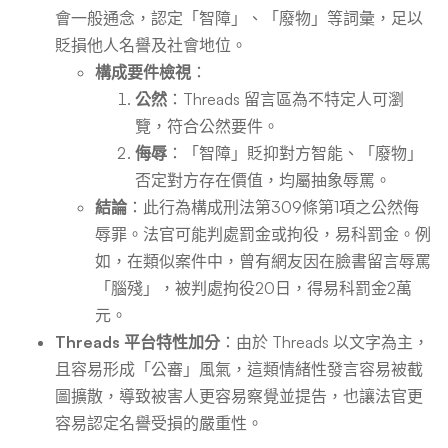
會一般通念，認定「智障」、「廢物」等詞彙，足以
貶損他人名譽及社會地位。
構成要件檢視
：
公然
：Threads 留言區為不特定人可瀏
覽，符合公然要件。
侮辱
：「智障」貶抑對方智能、「廢物」
否定對方存在價值，均屬抽象辱罵。
結論
：此行為構成刑法第309條第1項之公然侮
辱罪。法官可能判處罰金或拘役，易科罰金。例
如，在類似案件中，曾有網友因在臉書留言辱罵
「腦殘」，被判處拘役20日，得易科罰金2萬
元。
Threads 平台特性加分
：由於 Threads 以文字為主，
且容易形成「公審」風氣，這類情緒性發言容易被截
圖擴散，導致被害人更容易察覺並提告，也讓法官更
容易認定名譽受損的嚴重性。