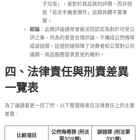
子垃圾」，是對於其品質的評價，而非捏
造「這支手機會爆炸」這類具體不實事
實。
結論
：此類評論通常會被法院認定為對於可受公
評之事，所為的善意合理評論，不構成公然侮辱
或誹謗罪。這道防線保障了消費者和公眾對公共
議題、商品服務發表意見的權利。
四、法律責任與刑責差異
一覽表
為了讓讀者更一目了然，以下整理兩者在法律責任上的主要
差異：
公然侮辱罪 (刑法
誹謗罪 (刑法第
比較項目
第309條)
310條)