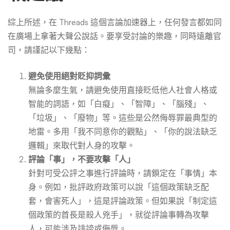
綜上所述，在 Threads 這個言論加速器上，任何發言都如同
在廣場上拿著大聲公說話。要享受討論的樂趣，同時遠離官
司，請謹記以下幾點：
避免使用絕對貶抑詞彙
無論多麼生氣，請避免使用直接貶低他人社會人格或
智能的詞語，如「白癡」、「智障」、「腦殘」、
「垃圾」、「廢物」等。這些是公然侮辱罪最典型的
地雷。多用「我不同意你的觀點」、「你的說法缺乏
邏輯」來取代對人身的攻擊。
評論「事」，不要攻擊「人」
針對可受公評之事進行評論時，請鎖定在「事情」本
身。例如，批評政府政策可以說「這個政策缺乏配
套，會害死人」，這是評論政策。但如果說「制定這
個政策的首長是殺人兇手」，就從評論事轉為攻擊
人，可能涉及誹謗或侮辱。