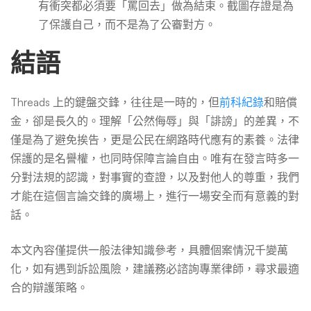
有衝突都必須要「罵回去」做為結束。截圖存證是為
了保護自己，而不是為了公審對方。
結語
Threads 上的鍵盤交鋒，往往是一時的，但
前科紀錄
和賠償
金，卻是長久的。理解「公然侮辱」與「誹謗」的差異，不
僅是為了避免挨告，更是公民在網路時代應有的素養。法律
保護的是名譽權，也同時保障言論自由。唯有在發言時多一
分對法規的認識，對事實的查證，以及對他人的尊重，我們
才能在這個言論交鋒的廣場上，進行一場安全而有意義的對
話。
本文內容僅提供一般法律知識參考，具體個案情況千變萬
化，如有遇到訴訟風險，建議務必諮詢專業律師，尋求最適
合的辯護策略。