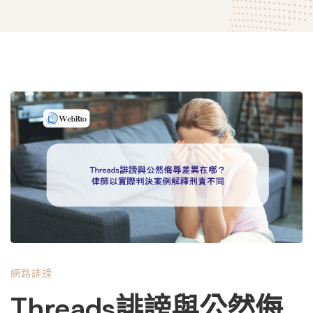
Threads
誹
謗
與
網路誹謗
公
Threads誹謗與公然侮