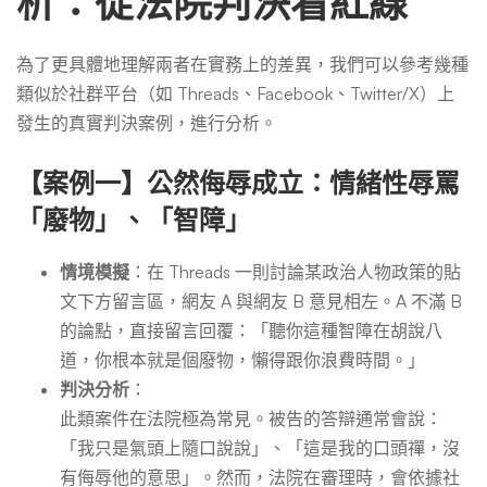
析：從法院判決看紅線
為了更具體地理解兩者在實務上的差異，我們可以參考幾種
類似於社群平台（如 Threads、Facebook、Twitter/X）上
發生的真實判決案例，進行分析。
【案例一】公然侮辱成立：情緒性辱罵
「廢物」、「智障」
情境模擬
：在 Threads 一則討論某政治人物政策的貼
文下方留言區，網友 A 與網友 B 意見相左。A 不滿 B
的論點，直接留言回覆：「聽你這種智障在胡說八
道，你根本就是個廢物，懶得跟你浪費時間。」
判決分析
：
此類案件在法院極為常見。被告的答辯通常會說：
「我只是氣頭上隨口說說」、「這是我的口頭禪，沒
有侮辱他的意思」。然而，法院在審理時，會依據社