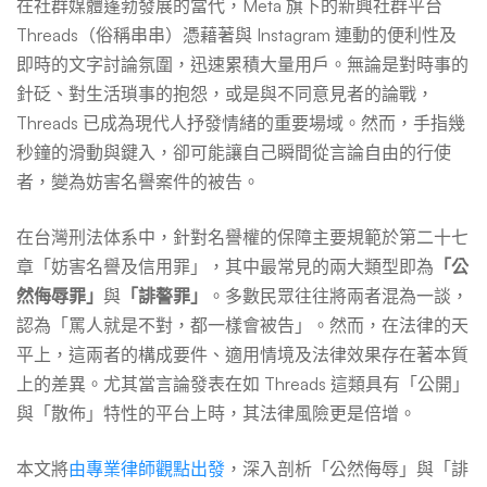
在社群媒體蓬勃發展的當代，Meta 旗下的新興社群平台
決
Threads（俗稱串串）憑藉著與 Instagram 連動的便利性及
即時的文字討論氛圍，迅速累積大量用戶。無論是對時事的
針砭、對生活瑣事的抱怨，或是與不同意見者的論戰，
案
Threads 已成為現代人抒發情緒的重要場域。然而，手指幾
秒鐘的滑動與鍵入，卻可能讓自己瞬間從言論自由的行使
例
者，變為妨害名譽案件的被告。
在台灣刑法体系中，針對名譽權的保障主要規範於第二十七
解
章「妨害名譽及信用罪」，其中最常見的兩大類型即為
「公
然侮辱罪」
與
「誹謷罪」
。多數民眾往往將兩者混為一談，
釋
認為「罵人就是不對，都一樣會被告」。然而，在法律的天
平上，這兩者的構成要件、適用情境及法律效果存在著本質
上的差異。尤其當言論發表在如 Threads 這類具有「公開」
刑
與「散佈」特性的平台上時，其法律風險更是倍增。
本文將
由專業律師觀點出發
，深入剖析「公然侮辱」與「誹