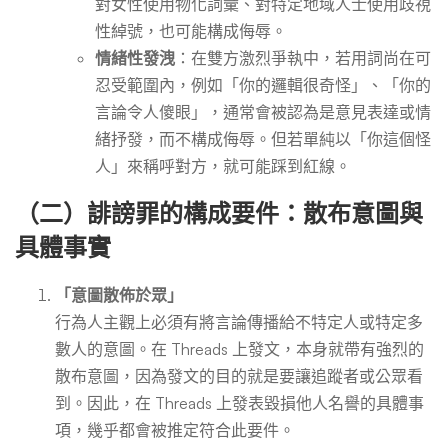
對女性使用物化詞彙、對特定地域人士使用歧視
性綽號，也可能構成侮辱。
情緒性發洩
：在雙方激烈爭執中，若用詞尚在可
忍受範圍內，例如「你的邏輯很奇怪」、「你的
言論令人傻眼」，通常會被認為是意見表達或情
緒抒發，而不構成侮辱。但若單純以「你這個怪
人」來稱呼對方，就可能踩到紅線。
（二）誹謗罪的構成要件：散布意圖與
具體事實
「意圖散佈於眾」
行為人主觀上必須有將言論傳播給不特定人或特定多
數人的意圖。在 Threads 上發文，本身就帶有強烈的
散布意圖，因為發文的目的就是要讓追蹤者或公眾看
到。因此，在 Threads 上發表毀損他人名譽的具體事
項，幾乎都會被推定符合此要件。