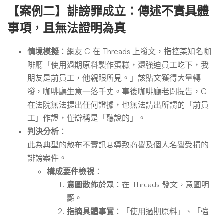
【案例二】誹謗罪成立：傳述不實具體
事項，且無法證明為真
情境模擬
：網友 C 在 Threads 上發文，指控某知名咖
啡廳「使用過期原料製作蛋糕，還強迫員工吃下，我
朋友是前員工，他親眼所見。」該貼文獲得大量轉
發，咖啡廳生意一落千丈。事後咖啡廳老闆提告，C
在法院無法提出任何證據，也無法請出所謂的「前員
工」作證，僅辯稱是「聽說的」。
判決分析
：
此為典型的散布不實訊息導致商譽及個人名譽受損的
誹謗案件。
構成要件檢視
：
意圖散佈於眾
：在 Threads 發文，意圖明
顯。
指摘具體事實
：「使用過期原料」、「強