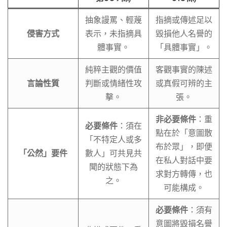
抽象謾罵、輕蔑
指摘或傳述足以
侵害方式
表示，未指摘具
毀損他人名譽的
體事實。
「具體事實」。
純粹主觀的價值
客觀事實的陳述
言論性質
判斷或情緒性攻
或真假可辨的主
擊。
張。
非必要條件
：重
必要條件
：須在
點在於「意圖散
「不特定人或多
布於眾」，即便
「公然」要件
數人」可共見共
在私人對話中要
聞的狀態下為
求對方轉傳，也
之。
可能構成。
必要條件
：須有
意圖將毀損名譽