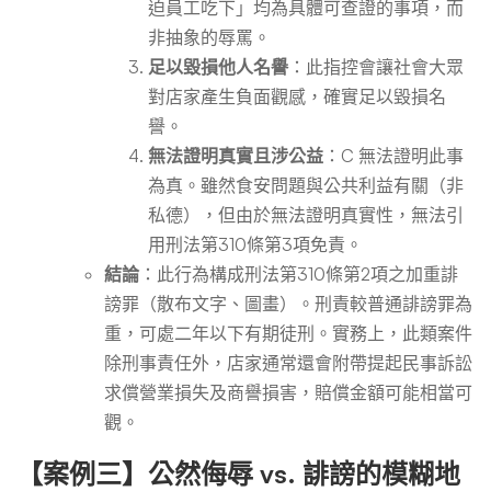
迫員工吃下」均為具體可查證的事項，而
非抽象的辱罵。
足以毀損他人名譽
：此指控會讓社會大眾
對店家產生負面觀感，確實足以毀損名
譽。
無法證明真實且涉公益
：C 無法證明此事
為真。雖然食安問題與公共利益有關（非
私德），但由於無法證明真實性，無法引
用刑法第310條第3項免責。
結論
：此行為構成刑法第310條第2項之加重誹
謗罪（散布文字、圖畫）。刑責較普通誹謗罪為
重，可處二年以下有期徒刑。實務上，此類案件
除刑事責任外，店家通常還會附帶提起民事訴訟
求償營業損失及商譽損害，賠償金額可能相當可
觀。
【案例三】公然侮辱 vs. 誹謗的模糊地