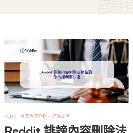
Reddit
誹
謗
內
REDDIT負面內容刪除
/
網路誹謗
容
Reddit 誹謗內容刪除法