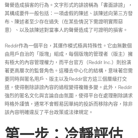
聲譽造成損害的行為。文字形式的誹謗稱為「書面誹謗」，
其構成要件一般包括：一項虛假的陳述、該陳述向第三方發
布、陳述者至少存在過失（在某些情況下需證明實際惡
意）、以及該陳述對當事人的聲譽造成了可證明的損害。
Reddit作為一個平台，其運作模式極具特殊性。它由無數個
由用戶自治的「版塊」組成，每個版塊的管理者（版主）擁
有極大的內容管理權力，而平台官方（Reddit Inc.）則扮演
著更高層次的監督角色。這種去中心化的結構，意味著您需
要同時與匿名用戶、版主以及Reddit官方這三個層級打交
道，使得刪除誹謗內容的過程變得複雜多變。此外，Reddit
強烈的匿名文化與言論自由氛圍，使得平台在處理刪除請求
時格外謹慎，通常不會輕易因單純的投訴而移除內容，除非
該內容明確違反了平台政策或法律規定。
第一步：冷靜評估