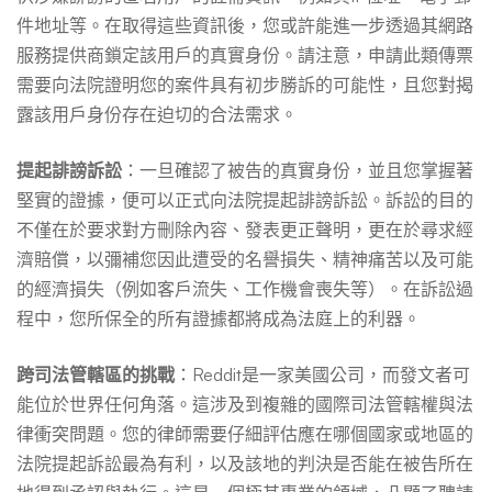
件地址等。在取得這些資訊後，您或許能進一步透過其網路
服務提供商鎖定該用戶的真實身份。請注意，申請此類傳票
需要向法院證明您的案件具有初步勝訴的可能性，且您對揭
露該用戶身份存在迫切的合法需求。
提起誹謗訴訟
：一旦確認了被告的真實身份，並且您掌握著
堅實的證據，便可以正式向法院提起誹謗訴訟。訴訟的目的
不僅在於要求對方刪除內容、發表更正聲明，更在於尋求經
濟賠償，以彌補您因此遭受的名譽損失、精神痛苦以及可能
的經濟損失（例如客戶流失、工作機會喪失等）。在訴訟過
程中，您所保全的所有證據都將成為法庭上的利器。
跨司法管轄區的挑戰
：Reddit是一家美國公司，而發文者可
能位於世界任何角落。這涉及到複雜的國際司法管轄權與法
律衝突問題。您的律師需要仔細評估應在哪個國家或地區的
法院提起訴訟最為有利，以及該地的判決是否能在被告所在