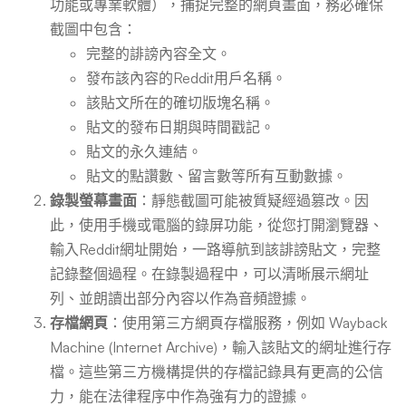
功能或專業軟體），捕捉完整的網頁畫面，務必確保
截圖中包含：
完整的誹謗內容全文。
發布該內容的Reddit用戶名稱。
該貼文所在的確切版塊名稱。
貼文的發布日期與時間戳記。
貼文的永久連結。
貼文的點讚數、留言數等所有互動數據。
錄製螢幕畫面
：靜態截圖可能被質疑經過篡改。因
此，使用手機或電腦的錄屏功能，從您打開瀏覽器、
輸入Reddit網址開始，一路導航到該誹謗貼文，完整
記錄整個過程。在錄製過程中，可以清晰展示網址
列、並朗讀出部分內容以作為音頻證據。
存檔網頁
：使用第三方網頁存檔服務，例如 Wayback
Machine (Internet Archive)，輸入該貼文的網址進行存
檔。這些第三方機構提供的存檔記錄具有更高的公信
力，能在法律程序中作為強有力的證據。