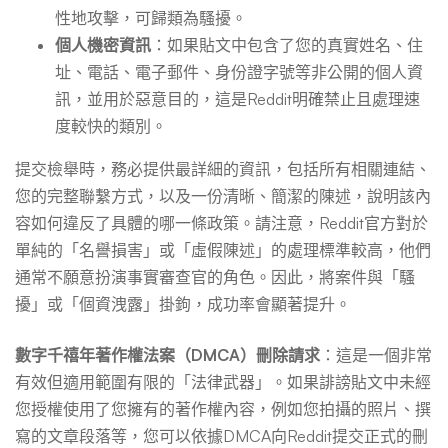
性地攻擊，可歸類為騷擾。
個人機密資訊
：如果貼文中包含了您的真實姓名、住
址、電話、電子郵件、身份證字號等非公開的個人資
訊，並用於惡意目的，這是Reddit明確禁止且處理速
度較快的類別。
提交檢舉時，務必提供最詳細的資訊，包括所有相關連結、
您的完整聯繫方式，以及一份清晰、簡潔的陳述，說明該內
容如何違反了具體的哪一條政策。請注意，Reddit官方對於
單純的「名譽損害」或「虛假陳述」的處理標準較高，他們
通常不願意扮演事實審查官的角色。因此，將案件與「騷
擾」或「個資洩露」掛鉤，成功率會顯著提升。
數字千禧年著作權法案（DMCA）刪除請求
：這是一個非常
有效但適用範圍有限的「法律武器」。如果誹謗貼文中未經
您授權使用了您擁有的著作權內容，例如您拍攝的照片、撰
寫的文章段落等，您可以依據DMCA向Reddit提交正式的刪