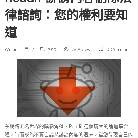
律諮詢：您的權利要知
刪
道
除
William
7 11 月, 2025
349 views
0 Comment
法
律
諮
詢：
在網路匿名世界的陰影角落，Reddit 這個龐大的論壇集合
體，時而成為不實言論與誹謗內容的溫床。當您發現自己的