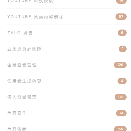
YOUTUBE 帳號恢復
14
YOUTUBE 負面內容刪除
57
ZALO 廣告
5
亞馬遜負評刪除
1
企業聲譽管理
128
使用者生成內容
4
個人聲譽管理
110
內容寫作
14
內容營銷
159