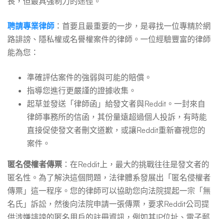
長，但最具強制力的途徑。
聘請專業律師
：首要且最重要的一步，是尋找一位專精於網
路誹謗、隱私權或名譽權案件的律師。一位經驗豐富的律師
能為您：
準確評估案件的強弱與可能的賠償。
指導您進行更嚴謹的證據收集。
起草並發送「律師函」給發文者與Reddit。一封來自
律師事務所的信函，其份量遠超過個人投訴，有時能
直接促使發文者刪文道歉，或讓Reddit重新審視您的
案件。
匿名侵權者傳票
：在Reddit上，最大的挑戰往往是發文者的
匿名性。為了解決這個問題，法律體系發展出「匿名侵權者
傳票」這一程序。您的律師可以協助您向法院提起一宗「無
名氏」訴訟，然後向法院申請一張傳票，要求Reddit公司提
供涉嫌誹謗的匿名用戶的註冊資訊，例如其IP位址、電子郵