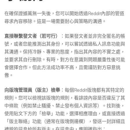
在確保證據萬無一失後，您可以開始透過Reddit內部的管道
尋求內容移除。這是一場需要耐心與策略的溝通。
直接聯繫發文者（若可行）
：如果發文者並非完全匿名的帳
號，或者您能推測出其身份，可以嘗試透過私人訊息功能與
其溝通。保持冷靜、專業的態度，指出其內容的不實之處，
並要求其自行刪除。有時，對方在意識到問題嚴重性後可能
會選擇合作。但此方法成功率不高，且需謹防對方惡意挑
釁。
向版塊管理員（版主）檢舉
：每個Reddit版塊都有其特定的
規則。您可以檢視該版塊的規則，看誹謗內容是否違反了其
中條款（例如禁止騷擾、禁止發布個人資訊等）。找到後，
使用貼文下方的「檢舉」功能，選擇相應理由，或直接透過
「版主聯絡」功能（通常在版塊側邊欄），發送一封詳細且
禮貌的訊息給所有版主。在訊息中，應明確指出：