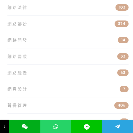
網路法律
103
網路誹謗
374
網路開發
14
網路霸凌
33
網路騷擾
63
網頁設計
7
聲譽管理
406
被遺忘權
3
↓