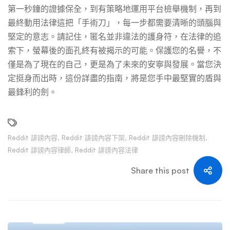
第一秒鐘的證據保全，到有策略地運用平台檢舉機制，再到
最終動用法律這把「手術刀」，每一步都需要清晰的頭腦與
堅定的意志。請記住，匿名並非違法的護身符，在法律的追
索下，螢幕後的面孔終有被揭示的可能。保護您的名譽，不
僅是為了現在的自己，更是為了未來的安寧與發展。當您決
定挺身而出時，這份詳盡的指南，將是您手中最堅實的盾與
最鋒利的劍。
Reddit 誹謗內容
,
Reddit 誹謗內容下架
,
Reddit 誹謗內容刪除機制
,
Reddit 誹謗內容律師
,
Reddit 誹謗內容法律
Share this post