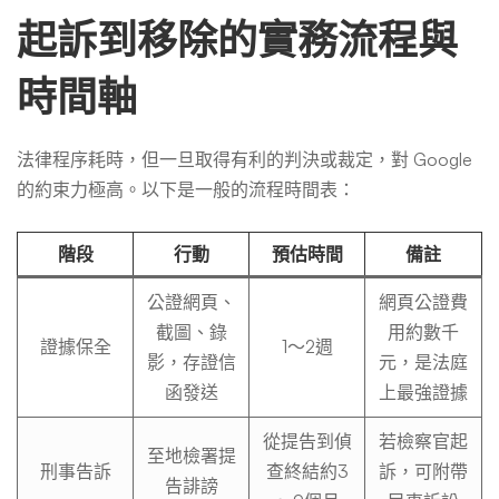
起訴到移除的實務流程與
時間軸
法律程序耗時，但一旦取得有利的判決或裁定，對 Google
的約束力極高。以下是一般的流程時間表：
階段
行動
預估時間
備註
公證網頁、
網頁公證費
截圖、錄
用約數千
證據保全
1～2週
影，存證信
元，是法庭
函發送
上最強證據
從提告到偵
若檢察官起
至地檢署提
刑事告訴
查終結約3
訴，可附帶
告誹謗