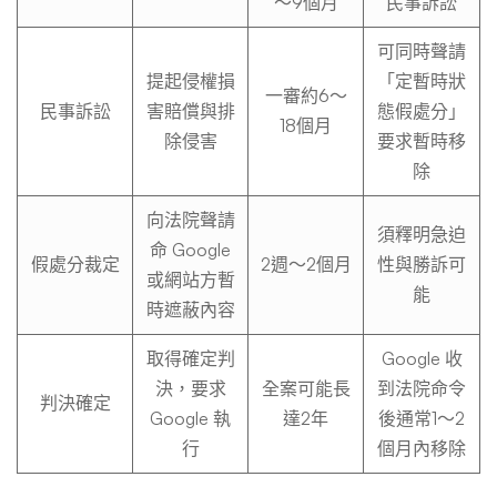
～9個月
民事訴訟
可同時聲請
提起侵權損
「定暫時狀
一審約6～
民事訴訟
害賠償與排
態假處分」
18個月
除侵害
要求暫時移
除
向法院聲請
須釋明急迫
命 Google
假處分裁定
2週～2個月
性與勝訴可
或網站方暫
能
時遮蔽內容
取得確定判
Google 收
決，要求
全案可能長
到法院命令
判決確定
Google 執
達2年
後通常1～2
行
個月內移除