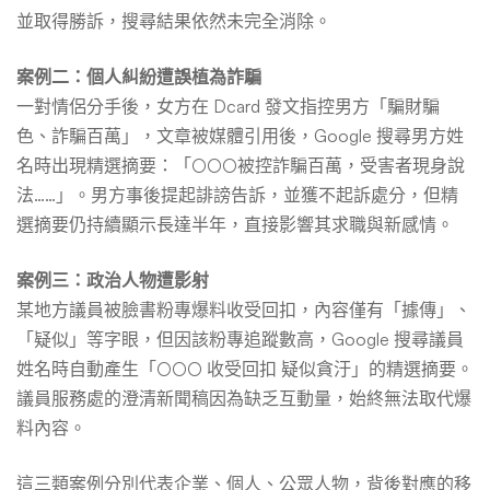
並取得勝訴，搜尋結果依然未完全消除。
案例二：個人糾紛遭誤植為詐騙
一對情侶分手後，女方在 Dcard 發文指控男方「騙財騙
色、詐騙百萬」，文章被媒體引用後，Google 搜尋男方姓
名時出現精選摘要：「○○○被控詐騙百萬，受害者現身說
法……」。男方事後提起誹謗告訴，並獲不起訴處分，但精
選摘要仍持續顯示長達半年，直接影響其求職與新感情。
案例三：政治人物遭影射
某地方議員被臉書粉專爆料收受回扣，內容僅有「據傳」、
「疑似」等字眼，但因該粉專追蹤數高，Google 搜尋議員
姓名時自動產生「○○○ 收受回扣 疑似貪汙」的精選摘要。
議員服務處的澄清新聞稿因為缺乏互動量，始終無法取代爆
料內容。
這三類案例分別代表企業、個人、公眾人物，背後對應的移