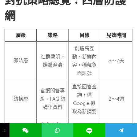
對抗策略總覽：四層防護
網
層級
策略
目標
見效時間
創造高互
社群聲明 +
動、新鮮內
即時層
3～7天
媒體澄清
容，稀釋負
面訊號
直接回答查
官網問答專
詢，供
結構層
區 + FAQ 結
2～4週
Google 擷
構化資料
取為新摘要
專家背書、
建立高權威
↓
第三方報