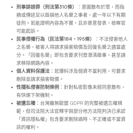
刑事誹謗罪（刑法第310條）
：意圖散布於眾，而指
摘或傳述足以毀損他人名譽之事者，處一年以下有期
徒刑。若能證明內容為不實，且非善意發表，檢察官
可能起訴。
民事侵權行為（民法第184、195條）
：不法侵害他人
之名譽，被害人得請求損害賠償及回復名譽之適當處
分。「回復名譽」即包含要求刊登澄清啟事，甚至請
求移除網路內容。
個人資料保護法
：若爆料涉及個資不當利用，可要求
刪除並請求損害賠償。
性隱私侵害防制條例
：針對私密影像未經同意散布，
有快速下架機制。
被遺忘權
：台灣雖無歐盟 GDPR 的完整被遺忘權規
範，但司法院大法官釋字與部分地方法院判決已承認
「資訊隱私權」包含要求刪除過時、不正確或不當資
訊的權利。