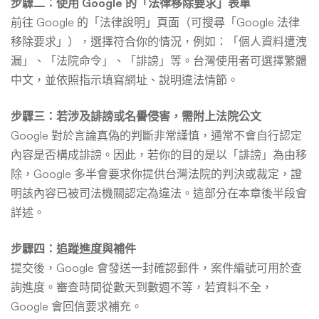
步驟二：使用 Google 的「法律移除要求」表單
前往 Google 的「法律說明」頁面（可搜尋「Google 法律
移除要求」），選擇符合你的情況，例如：「個人資料遭洩
漏」、「法院命令」、「誹謗」等。台灣使用者可選擇繁體
中文，並依照指示填寫網址、說明違法情節。
步驟三：若涉及誹謗或名譽侵害，需附上法院公文
Google 對於言論真偽的判斷非常謹慎，通常不會自行認定
內容是否構成誹謗。因此，若你的目的是以「誹謗」為由移
除，Google 多半會要求你提供台灣法院的判決或裁定，證
明該內容已被司法機關認定為違法。這部分在本章後半段會
詳述。
步驟四：追蹤進度與補件
提交後，Google 會發送一封確認郵件，案件編號可用於查
詢進度。審查時間從數天到數週不等，若資料不全，
Google 會回信要求補充。