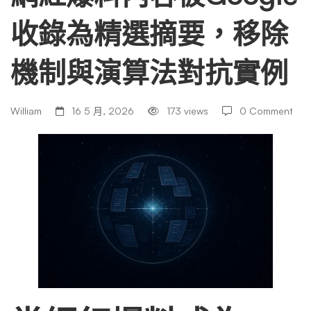
收錄為精選摘要，移除
容
機制與演算法對抗實例
被
William
16 5 月, 2026
173 views
0 Comment
Google
收
錄
為