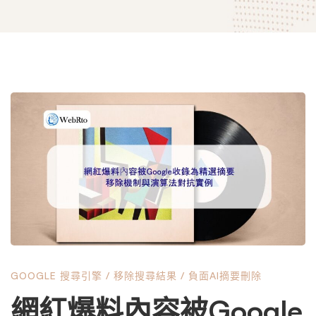
網
紅
爆
料
GOOGLE 搜尋引擎
/
移除搜尋結果
/
負面AI摘要刪除
內
網紅爆料內容被Google