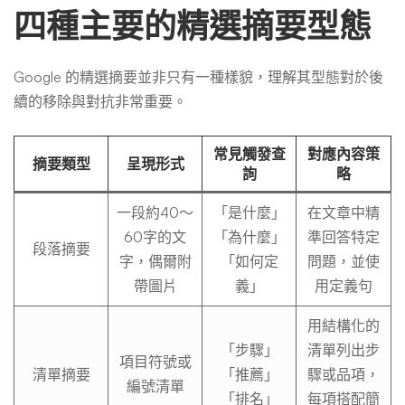
四種主要的精選摘要型態
Google 的精選摘要並非只有一種樣貌，理解其型態對於後
續的移除與對抗非常重要。
常見觸發查
對應內容策
摘要類型
呈現形式
詢
略
一段約40～
「是什麼」
在文章中精
60字的文
「為什麼」
準回答特定
段落摘要
字，偶爾附
「如何定
問題，並使
帶圖片
義」
用定義句
用結構化的
「步驟」
清單列出步
項目符號或
清單摘要
「推薦」
驟或品項，
編號清單
「排名」
每項搭配簡