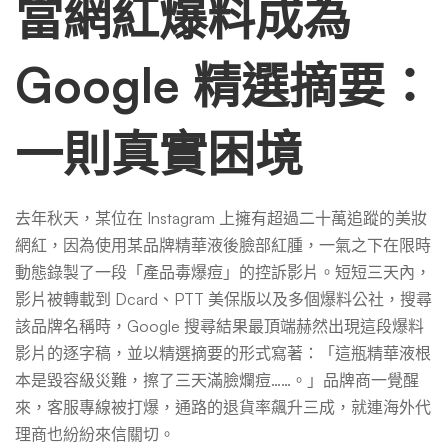
精
當網紅爆料成為
選
Google 精選摘要：
摘
一則真實困境
要，
去年秋天，某位在 Instagram 上擁有超過二十萬追蹤的美妝
網紅，因為使用某品牌精華液後臉部紅腫，一氣之下在限時
移
動態錄製了一段「產品毒爆痘」的控訴影片。短短三天內，
影片被轉載到 Dcard、PTT 美保版以及多個爆料公社，搜尋
該品牌名稱時，Google 搜尋結果最頂端赫然出現這段爆料
除
影片的逐字稿，並以精選摘要的形式寫著：「這瓶精華液根
本是毀容級災難，擦了三天滿臉爛痘……。」品牌商一覺醒
機
來，客服專線被打爆，通路的退貨率飆升三成，就連海外代
理商也紛紛來信關切。