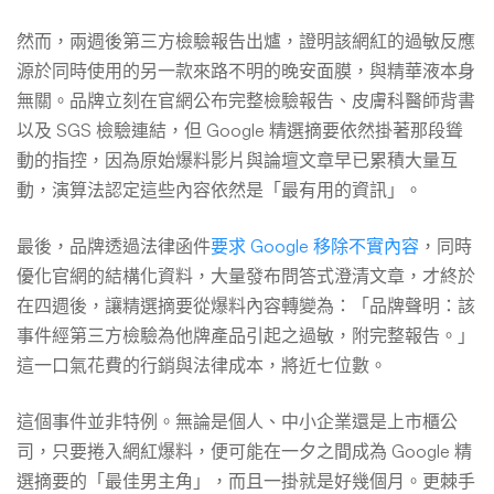
制
然而，兩週後第三方檢驗報告出爐，證明該網紅的過敏反應
源於同時使用的另一款來路不明的晚安面膜，與精華液本身
無關。品牌立刻在官網公布完整檢驗報告、皮膚科醫師背書
與
以及 SGS 檢驗連結，但 Google 精選摘要依然掛著那段聳
動的指控，因為原始爆料影片與論壇文章早已累積大量互
演
動，演算法認定這些內容依然是「最有用的資訊」。
最後，品牌透過法律函件
要求 Google 移除不實內容
，同時
算
優化官網的結構化資料，大量發布問答式澄清文章，才終於
在四週後，讓精選摘要從爆料內容轉變為：「品牌聲明：該
法
事件經第三方檢驗為他牌產品引起之過敏，附完整報告。」
這一口氣花費的行銷與法律成本，將近七位數。
對
這個事件並非特例。無論是個人、中小企業還是上市櫃公
司，只要捲入網紅爆料，便可能在一夕之間成為 Google 精
選摘要的「最佳男主角」，而且一掛就是好幾個月。更棘手