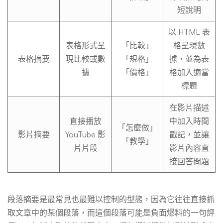
短說明
以 HTML 表
表格形式呈
「比較」
格呈現數
表格摘要
現比較或數
「規格」
據，並為表
據
「價格」
格加入適當
標題
在影片描述
直接播放
中加入時間
「怎麼做」
影片摘要
YouTube 影
戳記，並讓
「教學」
片片段
影片內容直
接回答問題
段落摘要是最常見也最難以控制的型態，因為它往往直接抓
取文章中的某個段落，而這個段落可能是負面爆料的一句評