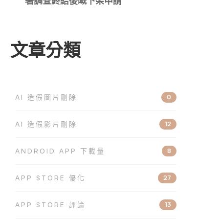
署調查終結後嘅下架申請
文章分類
AI 造假圖片刪除
0
AI 造假影片刪除
12
ANDROID APP 下載量
8
APP STORE 優化
27
APP STORE 評論
13