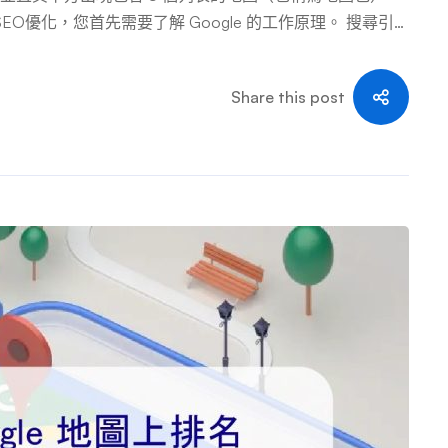
EO優化，您首先需要了解 Google 的工作原理。 搜尋引
少，因此瀏覽網絡很容易。然而，一旦互聯網開始擴展，搜
們正在尋找的網站。 如果您在搜索引擎中輸入一個短語，
Share this post
相匹配。谷歌也使用了同樣的方法，但當它成為第一個使用
威性的搜索引擎時，它很快就主導了其他搜索引擎。 如
以確定其是否與顯示為搜索結果相關。因素構成了您的“數字足
將其組合起來返回結果。您的數字足跡決定了您是否是用戶
如何運作的呢？ 當您在 Google 中輸入搜索短語時，它會檢
相關程度），以返回與您的搜索相匹配的網站列表。 大多
，谷歌並沒有對整個互聯網進行實時搜索。它實際上是在搜
 Google 索引。 為了形成索引，谷歌使用稱為“蜘蛛”的小
從單個頁面開始，然後跟踪該頁面上的連結，查看下一頁上
存儲在谷歌的服務器中，並建立索引。蜘蛛的工作規模令人
面。這可以確保索引盡可能是最新的，並且可以快速發現新
名 谷歌使用各種流程在眨眼間對數百或數千個網站進行排名。這