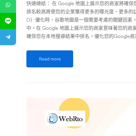
快速總結： 在 Google 地圖上展示您的商家將確保您在本
排名較高將使您的企業獲得更多的曝光度、更多的訪
O）優化時，谷歌地圖是一個需要考慮的關鍵因素。每
中。在 Google 地圖上展示您的商家意味著您的商
確保您在本地搜尋結果中排名。優化您的Google商
的問題是如何在 Google 地圖上排名更高？ 您可
的激烈競爭。這是因為本地排名中的商家列表獲得
Read more
這篇文章將討論您的企業如何顯示在本地搜尋結果中，
素。 如何提高Google商家資料的地圖排名？ 將您的企
原因是為了提高人們對您企業的認知度。您可以採用多
當使用者進行相關搜尋時， Google 地方資訊
本地搜尋結果/本地列表的右側；當透過行動裝置瀏覽
商家」和在 Google 地圖上的排名是本地企業增加客
上對其內容進行排名。如您所知，Google 首頁
主，則相同的規則適用於「Google 我的商家」和令
前，這些都是您網站/商家/店家的龐大流量驅動因素