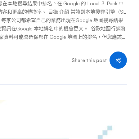
地搜尋結果中排名。在 Google 的 Local-3-Pack 中
客和更高的轉換率。 目錄 介紹 當談到本地搜尋引擎（SE
家公司都希望自己的業務出現在Google 地圖搜尋結果
家資訊在Google 本地排名中的機會更大。 谷歌地圖行銷將
家資料可能會確保您在 Google 地圖上的排名，但您應該問
能很清楚本地企業之間為了出現在 Google 本地產品中而展開
了最多的曝光率，因此獲得了更多的網站流量和轉換率。
Share this post
以及有助於在 Google 地圖上對您的商家進行排名的因
業列入「Google 我的商家」(Google商家資料)的主要
種策略，以便 Google 將業務置於本地商家排名頂部。
會在地圖上顯示附近的所有商家。當透過桌面瀏覽時，它顯示在
時，它顯示在地圖排名頂部。 優化您的「Google 我的
流量的出路。 搜尋引擎優化可協助網站在Google SERP
之外的任何位置通常都被視為廢棄的墓地。 如果您是本地企業
人垂涎的 Google 地圖上的排名。如果您的企業排名靠
。 …