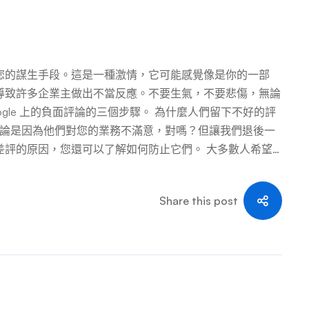
您的謀生手段。這是一種激情，它可能感覺像是你的一部
導致許多企業主做出不當反應。不要生氣，不要悲傷，無論
gle 上的負面評論的三個步驟。 為什麼人們留下不好的評
評論是因為他們對您的業務不滿意，對嗎？但讓我們退後一
差評的原因，您還可以了解如何防止它們。 大多數人希望
論！當然，總有一些局外人喜歡抱怨看似所有的事情（毫無
道！），但一般來說，人們在谷歌上留下不好的評論，因為
Share this post
式避免負面評論： 如何回應谷歌的負面評論 即使您盡最大
評價。這是做生意的代價——事實上，在研究企業時，人
嘿，也許差評並不是一件壞事？） 您可能想把頭埋在眾所
能做的最糟糕的事情——嗯，僅次於盲目的憤怒回應。您
得他們的青睞。 操作方法如下： 回應谷歌負面評論時該
評價時，您該如何回應呢？以下是我們告訴客戶使用的策