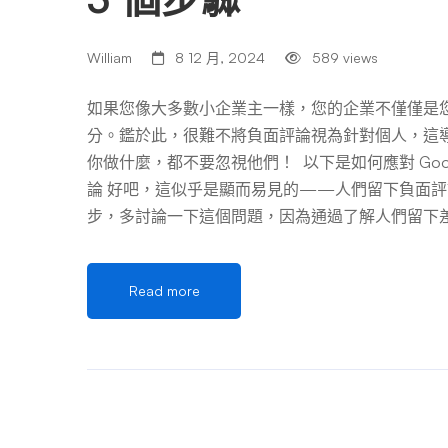
William
8 12 月, 2024
589 views
如果您像大多數小企業主一樣，您的企業不僅僅是
分。鑑於此，很難不將負面評論視為針對個人，這
你做什麼，都不要忽視他們！ 以下是如何應對 Goo
論 好吧，這似乎是顯而易見的——人們留下負面
步，多討論一下這個問題，因為通過了解人們留下
社區中的小型企業蓬勃發展；他們不想留下負面評
疑問，作為企業主，你已經與其中的許多人打過交
Read more
他們覺得這是他們唯一的資源。 您可以通過以下方
努力超越，在某些時候您也不可避免地會收到負面
們常常對那些只有網上好評的企業持懷疑態度。（
周知的沙子裡，避免處理您的負面評論，但這是您
可以通過提供專業的回應來贏得潛在客戶的青睞並贏
說什麼 那麼，當有人對您的業務有不那麼光彩的