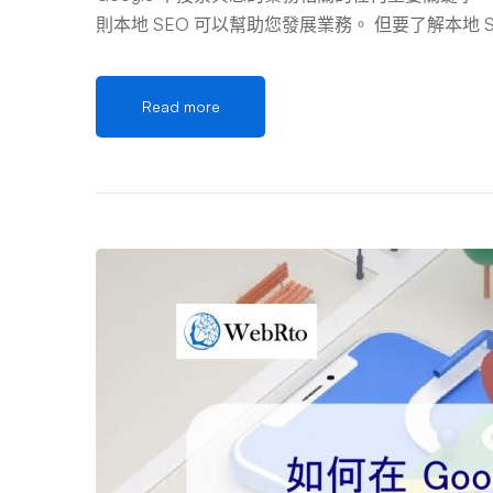
則本地 SEO 可以幫助您發展業務。 但要了解本地 S
擎是如何演變的？ 在互聯網的早期，網站相對較
索引擎就被創建出來，使用戶能夠更輕鬆地找到他
Read more
該短語就會與包含您的搜索短語中的關鍵字的網站
站點之間的連結來指示哪些網站值得信任和具有權
今，Google 會查看您網站內外的數百個因素，
跡”，每個因素都有不同的權重或值，搜索引擎會
在 Google 中輸入的查詢的最佳結果。 那麼谷歌是
查各種網站信號的模式或排名因素（例如您網站的
數人沒有意識到，每次有人在搜索欄中輸入內容時
索 Google 發現的所有網站的存儲副本。該副本稱為
程序來抓取網絡。每個蜘蛛的工作方式都相同：它
的內容，依此類推。 當網絡內容被抓取時，它被
驚嘆，以令人難以置信的速度不斷爬行數万億個頁
站點和連接。 Google 如何對搜尋結果進行排
些過程稱為算法。當您使用 Google …