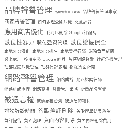
品牌聲譽管理
品牌聲譽管理專家
品牌聲譽管理定義
商家聲譽管理
如何處理公關危機
惡意評論
應用商店優化
我可以刪除 Google 評論嗎
數位性暴力
數位證據保全
數位聲譽管理
本地SEO優化
本地SEO排名
本地聲譽行銷
消除負面新聞
炎上處理
獲得更多 Google 評論
監控網路聲譽
社群危機管理
社群媒體危機管理
社群負評處理
移除負面新聞
網路聲譽管理
網路誹謗
網路誹謗律師
網路誹謗處理
網路霸凌
聲譽管理策略
衡量品牌聲譽
被遺忘權
被遺忘權台灣
被遺忘的權利
谷歌差評刪除
誹謗訴訟時間
谷歌搜尋結果移除
負面內容刪除
負評提告
負評處理
負面內容刪除費用