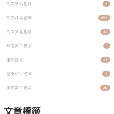
負面網站刪除
7
負面評論處理
294
負面資訊刪除
32
越南數位行銷
1
連結建設
26
電商SEO優化
4
韓國數位行銷
20
文章標籤