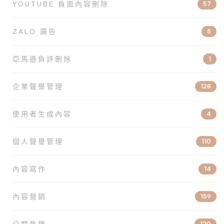
YOUTUBE 負面內容刪除
57
ZALO 廣告
5
亞馬遜負評刪除
1
企業聲譽管理
128
使用者生成內容
4
個人聲譽管理
110
內容寫作
14
內容營銷
159
公關危機
120