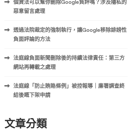
個資法可以幫你刪除Google負評嗎？涉及隱私的
是 「該內容當下呈現於你面前的狀態」。 迷思三：多找幾
惡意留言處理
個朋友一起灌爆檢舉就能讓它消失 事實：X 的演算法會偵測
「協同性騷擾檢舉」（Coordinated Flagging）。如果你號
透過法院裁定的強制執行，讓Google移除誹謗性
召一群人用同樣的罐頭理由檢舉同一篇文，系統可能將其歸
類為「社群衝突」而非「違規內容」，反而降低處理優先
負面評論的方法
級。單一、精準、附帶證據的檢舉，往往比洗版式檢舉更有
力道。 第二章：X 檢舉功能的實戰解剖學（附操作路徑表）
法庭線負面新聞刪除後的持續法律責任：第三方
X 的檢舉路徑因裝置（網頁版、iOS、Android App）略有不
網站再轉載之處理
同， […] …
法庭線「防止賄賂條例」被控報導｜廉署調查終
結後嘅下架申請
文章分類