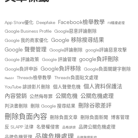
Facebook檢舉教學
App Store優化
Deepfake
FB騷擾處理
Google Business Profile
Google惡意評論刪除
Google 移除搜尋結果
Google 我的商家優化
Google 聲譽管理
Google評論刪除
google評論惡意攻擊
google負評刪除
Google 評論政策
Google 評論管理
Google負評移除
Google負評申訴
Google負面關鍵字刪除
Threads檢舉教學
Threads負面貼文處理
Reddit
個人資料保護法
YouTube 誹謗影片刪除
個人聲譽危機
內容營銷
公關危機
公關危機處理
公然侮辱罪
刪除谷歌差評
判決書刪除
刪除 Google 搜尋結果
刪除負面內容
刪除負面文章
刪除負面新聞
博客管理
反 SLAPP 法律
名譽權侵害
品牌公關危機處理
品格誹謗
品牌危機處理
品牌危機管理
品牌聲譽監控