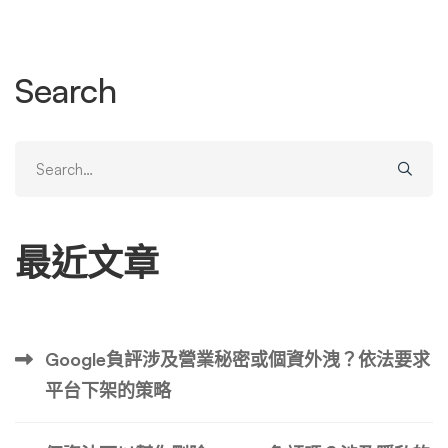
一個按鈕，它是平台演算法修正錯誤的訊號，是保護公眾對
話空間的護欄。本文將從心理層面、操作技術面、策略層
面，完整剖析如何利用 X 的檢舉機制，從「訊息接收者」轉
Search
變為「資訊生態的守門員」。 第一章：你真的了解「檢
舉」嗎？打破對檢舉功能的三大迷思 在開始操作前，必須
先釐清多數使用者對檢舉功能存在的錯誤認知。這些迷思導
Search
致檢舉行動無效，甚至讓使用者產生「檢舉根本沒用」的消
for:
極心態。 迷思一：只要我覺得是假的，按下檢舉就會立刻
下架 事實：X 並非法院，它不會直接判定「內容的真偽」。
最近文章
平台的審核機制主要在於審查該內容是否 違反《X 規則》
（The X Rules）。舉例來說，單純說「某政治人物收賄」
（若無確切判決書或證據），可能被視為「未經證實的指
控」而不一定下架；但若貼文冒用該政治人物的帳號頭像發
Google負評涉及營業秘密或個資外洩？依法要求
布，就觸犯了 「冒用身分」 政策，這個檢舉成功率極高。
平台下架的策略
迷思二：只有原創者才能檢舉，我只是轉發看到沒用 事
實：任何人看到該則推文（無論是出現在首頁時間軸、搜尋
結果或他人轉推），都有權利按下檢舉。平台重視的