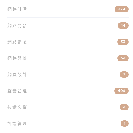
網路誹謗
374
網路開發
14
網路霸凌
33
網路騷擾
63
網頁設計
7
聲譽管理
406
被遺忘權
3
評論管理
1