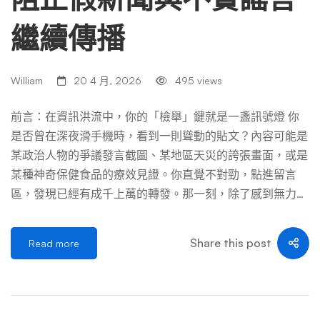
繼續傳播
William
20 4 月, 2026
495 views
前言：在資訊洪流中，你的「檢舉」鍵就是一盞訊號燈 你
是否曾在深夜滑手機時，看到一則聳動的貼文？內容可能是
某政治人物的爭議發言截圖、某地區天災的誇張畫面，或是
某種神奇保健食品的療效見證。你直覺不對勁，點進留言
區，發現已經有成千上萬的轉發。那一刻，除了感到無力與
憤怒，我們還能做什麼？ 在 X 這樣的即時資訊平台上，假
新聞（Fake News）與不實謠言（Misinformation）的傳播
Share this post
Read more
速度堪比病毒。演算法往往獎勵高互動的內容，而聳動、煽
情的謠言正是互動率的保證。很多人誤以為對抗假訊息只是
政府或事實查核中心的責任，但實際上，X 平台內建的「檢
舉功能」是一個極其強大卻常被低估的工具。 這不僅僅是