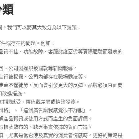
分類
同。我們可以將其大致分為以下幾類：
事件或存在的問題。例如：
品質不佳、功能故障、客服態度惡劣等實際體驗而發表的
回、公司因違規被罰款等新聞報導。
言行被揭露、公司內部存在職場霸凌等。
掩蓋不僅徒勞，反而會引發更大的反彈。品牌必須直面問
和改進措施。
的主觀感受、價值觀差異或情緒發洩。
風格」、「這個廣告讓我感覺很不舒服」。
解產品資訊或使用方式而產生的負面評價。
假帳號散布的、缺乏事實依據的負面言論。
慎，尤其是當它涉及真實的消費者情感時。更好的策略是