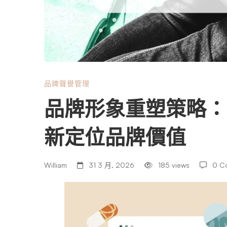
重
塑
策
品牌聲譽管理
品牌形象重塑策略：
略：
新定位品牌價值
刪
William
31 3 月, 2026
185 views
0 C
除
負