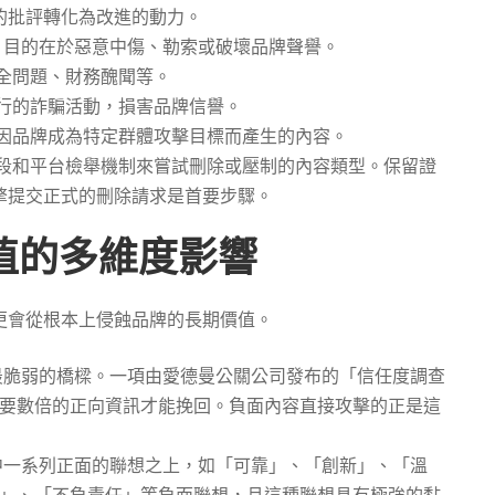
的批評轉化為改進的動力。
，目的在於惡意中傷、勒索或破壞品牌聲譽。
全問題、財務醜聞等。
行的詐騙活動，損害品牌信譽。
因品牌成為特定群體攻擊目標而產生的內容。
段和平台檢舉機制來嘗試刪除或壓制的內容類型。保留證
擎提交正式的刪除請求是首要步驟。
價值的多維度影響
更會從根本上侵蝕品牌的長期價值。
最脆弱的橋樑。一項由愛德曼公關公司發布的「信任度調查
要數倍的正向資訊才能挽回。負面內容直接攻擊的正是這
中一系列正面的聯想之上，如「可靠」、「創新」、「溫
」、「不負責任」等負面聯想，且這種聯想具有極強的黏