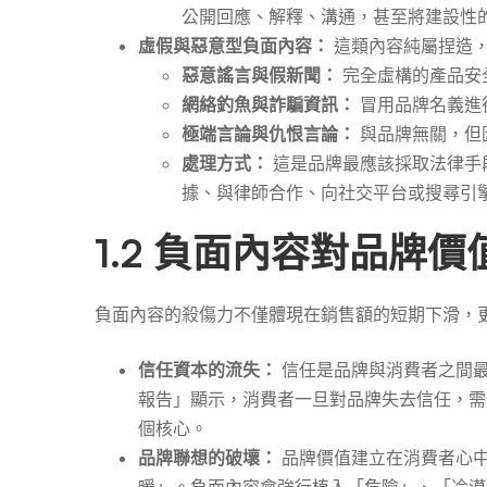
公開回應、解釋、溝通，甚至將建設性
虛假與惡意型負面內容：
這類內容純屬捏造
惡意謠言與假新聞：
完全虛構的產品安
網絡釣魚與詐騙資訊：
冒用品牌名義進
極端言論與仇恨言論：
與品牌無關，但
處理方式：
這是品牌最應該採取法律手
據、與律師合作、向社交平台或搜尋引
1.2 負面內容對品牌
負面內容的殺傷力不僅體現在銷售額的短期下滑，
信任資本的流失：
信任是品牌與消費者之間
報告」顯示，消費者一旦對品牌失去信任，需
個核心。
品牌聯想的破壞：
品牌價值建立在消費者心
暖」。負面內容會強行植入「危險」、「冷漠