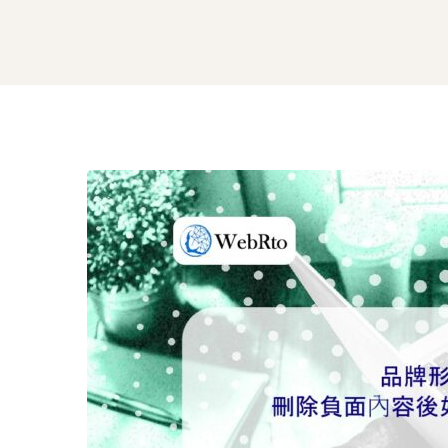
品
牌
形
象