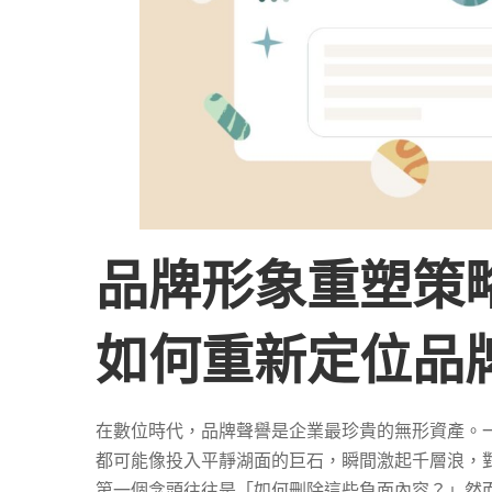
面
內
容
品牌形象重塑策
後
如何重新定位品
如
何
在數位時代，品牌聲譽是企業最珍貴的無形資產。
都可能像投入平靜湖面的巨石，瞬間激起千層浪，
第一個念頭往往是「如何刪除這些負面內容？」然