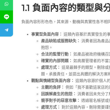
1.1 負面內容的類型與
值
負面內容形形色色，其來源、動機與真實性各不相
事實型負面內容：
這類內容基於真實發生的
產品缺陷或服務缺失：
消費者因為產品
抱怨。
合法的監管行動：
如產品被政府機構召
確實的內部問題：
如高層管理者的不當
處理方式：
這是最棘手的類型。刪除或
題，承擔責任，並提出具體的解決方案
觀點與情緒型負面內容：
這類內容源於個人
主觀的負評：
例如「我不喜歡這家店的
因誤解產生的抱怨：
消費者因未充分了
競爭對手的惡意攻擊：
透過匿名帳號或
處理方式：
對於這類內容，刪除需要謹