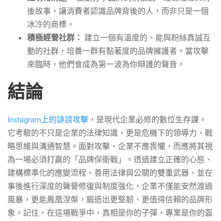
後故事，讓消費者認識品牌背後的人，而非只是一個
冰冷的商標。
積極經營社群：
建立一個有溫度的、能與粉絲真誠互
動的社群，培養一群有黏著度的品牌擁護者。當攻擊
來臨時，他們會成為第一波為你辯護的聲音。
結論
Instagram上的誹謗攻擊
，是現代企業必修的數位生存課。
它考驗的不只是企業的法律知識，更是危機下的領導力、戰
略思維與溝通智慧。面對攻擊，企業不應畏懼，而應將其視
為一場必須打贏的「品牌保衛戰」。透過建立正確的心態、
建構標準化的應變流程、善用法律與公關的雙重武器、並在
事後進行深度的聲譽修復與制度強化，企業不僅能安然渡過
風暴，更能鳳凰涅槃，鍛造出更堅韌、更值得信賴的品牌形
象。記住，在這場戰爭中，真相是你的子彈，專業是你的盔