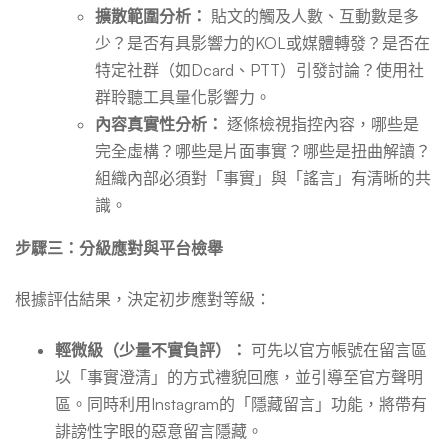
擴散範圍分析：
貼文的觸及人數、互動數是多
少？是否有具影響力的KOL或媒體轉發？是否在
特定社群（如Dcard、PTT）引發討論？使用社
群聆聽工具量化影響力。
內容真實性分析：
逐條檢視指控內容，哪些是
完全虛構？哪些是片面事實？哪些是扭曲解讀？
組織內部必須對「事實」與「謠言」有清晰的共
識。
步驟三：分級應對與平台檢舉
根據評估結果，決定初步應對等級：
輕微級（少量不實負評）：
可先以官方帳號在留言區
以「事實澄清」的方式禮貌回應，並引導至官方聲明
區。同時利用Instagram的「隱藏留言」功能，將帶有
誹謗性字眼的惡意留言隱藏。