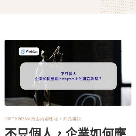
不
只
個
人，
INSTAGRAM負面內容刪除
/
網路誹謗
企
不只個人，企業如何應