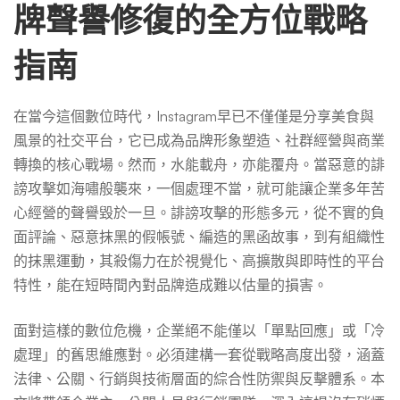
上
牌聲譽修復的全方位戰略
指南
的
在當今這個數位時代，Instagram早已不僅僅是分享美食與
誹
風景的社交平台，它已成為品牌形象塑造、社群經營與商業
轉換的核心戰場。然而，水能載舟，亦能覆舟。當惡意的誹
謗
謗攻擊如海嘯般襲來，一個處理不當，就可能讓企業多年苦
心經營的聲譽毀於一旦。誹謗攻擊的形態多元，從不實的負
面評論、惡意抹黑的假帳號、編造的黑函故事，到有組織性
攻
的抹黑運動，其殺傷力在於視覺化、高擴散與即時性的平台
特性，能在短時間內對品牌造成難以估量的損害。
擊？
面對這樣的數位危機，企業絕不能僅以「單點回應」或「冷
處理」的舊思維應對。必須建構一套從戰略高度出發，涵蓋
法律、公關、行銷與技術層面的綜合性防禦與反擊體系。本