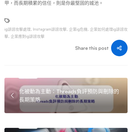
甲，而長期積累的信任，則是你最堅固的城池。
ig誹謗攻擊處理
,
Instagram誹謗攻擊
,
企業ig危機
,
企業如何處理ig誹謗攻
擊
,
企業應對ig誹謗攻擊
Share this post
化被動為主動：Threads負評預防與刪除的
長期策略