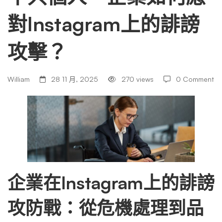
對Instagram上的誹謗
業
攻擊？
如
William
28 11 月, 2025
270 views
0 Comment
何
應
對
企業在Instagram上的誹謗
Instagram
攻防戰：從危機處理到品