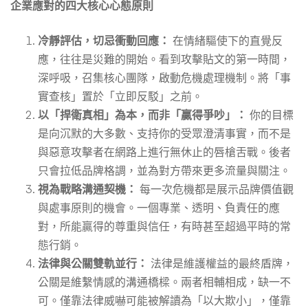
企業應對的四大核心心態原則
冷靜評估，切忌衝動回應：
在情緒驅使下的直覺反
應，往往是災難的開始。看到攻擊貼文的第一時間，
深呼吸，召集核心團隊，啟動危機處理機制。將「事
實查核」置於「立即反駁」之前。
以「捍衛真相」為本，而非「贏得爭吵」：
你的目標
是向沉默的大多數、支持你的受眾澄清事實，而不是
與惡意攻擊者在網路上進行無休止的唇槍舌戰。後者
只會拉低品牌格調，並為對方帶來更多流量與關注。
視為戰略溝通契機：
每一次危機都是展示品牌價值觀
與處事原則的機會。一個專業、透明、負責任的應
對，所能贏得的尊重與信任，有時甚至超過平時的常
態行銷。
法律與公關雙軌並行：
法律是維護權益的最終盾牌，
公關是維繫情感的溝通橋樑。兩者相輔相成，缺一不
可。僅靠法律威嚇可能被解讀為「以大欺小」，僅靠