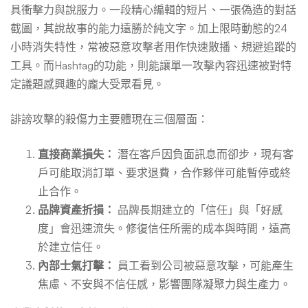
具衝擊力與說服力。一段精心編輯的短片、一張偽造的對話
截圖，其說故事的能力遠勝於純文字。加上限時動態的24
小時消失特性，常被惡意攻擊者用作快速散播、規避追蹤的
工具。而Hashtag的功能，則能讓單一攻擊內容迅速被對特
定議題感興趣的龐大受眾看見。
誹謗攻擊的殺傷力主要體現在三個層面：
直接商業損失：
潛在客戶因負面訊息而卻步，現有客
戶可能取消訂單、要求退費，合作夥伴可能暫停或終
止合作。
品牌資產折損：
品牌長期建立的「信任」與「好感
度」會迅速流失。修復信任所需的成本與時間，遠高
於建立信任。
內部士氣打擊：
員工看到公司被惡意攻擊，可能產生
焦慮、不安與不信任感，影響團隊凝聚力與生產力。