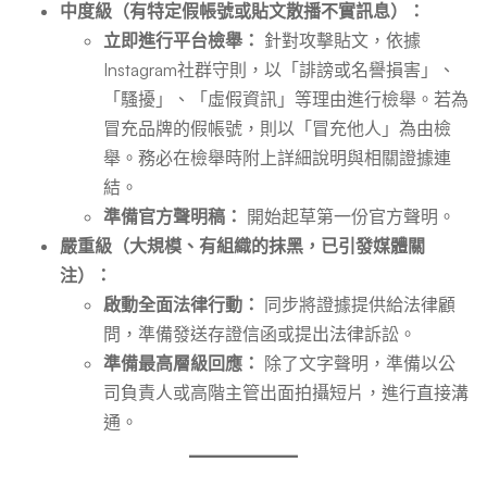
中度級（有特定假帳號或貼文散播不實訊息）：
立即進行平台檢舉：
針對攻擊貼文，依據
Instagram社群守則，以「誹謗或名譽損害」、
「騷擾」、「虛假資訊」等理由進行檢舉。若為
冒充品牌的假帳號，則以「冒充他人」為由檢
舉。務必在檢舉時附上詳細說明與相關證據連
結。
準備官方聲明稿：
開始起草第一份官方聲明。
嚴重級（大規模、有組織的抹黑，已引發媒體關
注）：
啟動全面法律行動：
同步將證據提供給法律顧
問，準備發送存證信函或提出法律訴訟。
準備最高層級回應：
除了文字聲明，準備以公
司負責人或高階主管出面拍攝短片，進行直接溝
通。