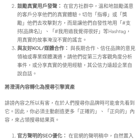
鼓勵真實用戶發聲：
在官方社群中，溫和地鼓勵滿意
的客戶分享他們的真實體驗。切勿「指導」或「獎
勵」他們去攻擊對方，而是讓他們自發性地用「#支
持[品牌名]」、「#我用過我覺得很好」等Hashtag，
用真實的故事淹沒不實的謠言。
與友好KOL/媒體合作：
與長期合作、信任品牌的意見
領袖或專業媒體溝通，請他們從第三方客觀角度分析
事件，或分享真實的使用經驗，其公信力遠超企業自
說自話。
將澄清內容轉化為搜尋引擎資產
誹謗內容之所以有害，在於人們搜尋你品牌時可能會先看到
它。因此，你必須主動創造更多「正確的」、「正向的」內
容，來占領搜尋結果頁。
官方聲明的SEO優化：
在官網的聲明稿中，自然置入