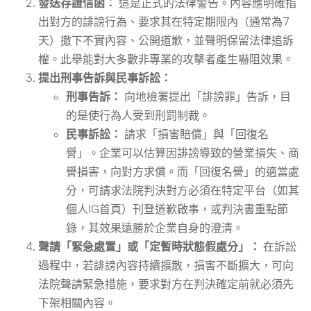
發送存證信函：
這是正式的法律警告。內容應明確指
出對方的誹謗行為、要求其在特定期限內（通常為7
天）撤下不實內容、公開道歉，並聲明保留法律追訴
權。此舉能對大多數非專業的攻擊者產生嚇阻效果。
提出刑事告訴與民事訴訟：
刑事告訴：
向地檢署提出「誹謗罪」告訴，目
的是使行為人受到刑罰制裁。
民事訴訟：
請求「損害賠償」與「回復名
譽」。企業可以估算因誹謗導致的營業損失、商
譽損害，向對方求償。而「回復名譽」的適當處
分，可請求法院判決對方必須在特定平台（如其
個人IG首頁）刊登道歉啟事，或判決書重點節
錄，其效果遠勝於企業自身的澄清。
聲請「緊急處置」或「定暫時狀態假處分」：
在訴訟
過程中，若誹謗內容持續擴散，損害不斷擴大，可向
法院聲請緊急措施，要求對方在判決確定前就必須先
下架相關內容。