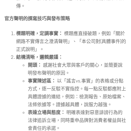
傳。
官方聲明的撰寫技巧與發布策略
標題明確，定調事實：
標題應直接破題，例如「關於
網路不實傳言之澄清聲明」、「本公司對[具體事件]的
正式說明」。
結構清晰，邏輯嚴謹：
開頭：
感謝社會大眾與客戶的關心，並簡要說
明發布聲明的原因。
事實陳述區：
以「謠言vs.事實」的表格或分點
方式，逐一反駁不實指控。每一點反駁都應附上
具體證據的連結，例如：檢測報告、原始檔案、
法條依據等。證據越具體，說服力越強。
表達立場與態度：
明確表達對惡意誹謗行為的
法律追訴立場，同時重申品牌對消費者權益與社
會責任的承諾。