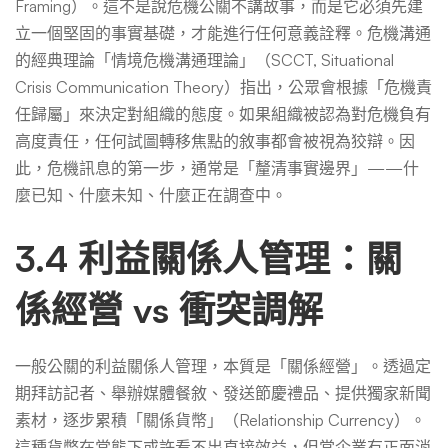
Framing）。這不是說危機公關不講故事，而是它必須先建
立一個堅固的事實基礎，才能進行任何意義詮釋。危機溝通
的經典理論「情境危機溝通理論」（SCCT, Situational
Crisis Communication Theory）指出，公眾會根據「危機責
任歸屬」來決定對組織的態度。如果組織被認為對危機負有
高度責任，任何試圖轉移焦點的敘事都會被視為狡辯。因
此，危機訊息的第一步，通常是「釐清事實邊界」——什
麼已知、什麼未知、什麼正在調查中。
3.4 利益關係人管理：關
係經營 vs 衝突調解
一般公關的利益關係人管理，本質是「關係經營」。透過定
期拜訪記者、舉辦媒體餐敘、發送節慶禮品、提供獨家新聞
素材，逐步累積「關係貨幣」（Relationship Currency）。
這種貨幣在常態下或許看不出直接效益，但當企業有正面消