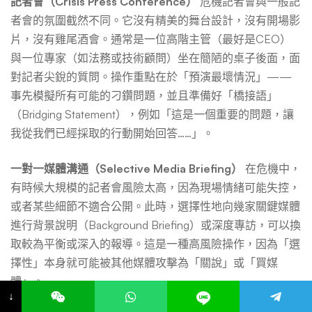
記者會（Crisis Press Conference）
危機記者會與一般記
者會的氛圍截然不同。它沒有精美的舞台設計，沒有開場影
片，沒有雞尾酒會。通常是一位高階主管（最好是CEO）
與一位專家（如法務或技術顧問）坐在簡陋的桌子後面，面
對記者尖銳的質問。操作重點在於「預演最壞情況」——
事先模擬所有可能的刁鑽問題，並且準備好「橋接語」
（Bridging Statement），例如「這是一個重要的問題，讓
我從我們已經採取的行動開始回答……」。
一對一媒體溝通（Selective Media Briefing）
在危機中，
有時候大規模的記者會風險太高，因為現場情緒可能失控，
或者某些細節不適合公開。此時，選擇性地向幾家關鍵媒體
進行背景說明（Background Briefing）或深度專訪，可以換
取較為平衡或深入的報導。這是一種高風險操作，因為「選
擇性」本身就可能被其他媒體攻擊為「關說」或「買媒
體」。
↓