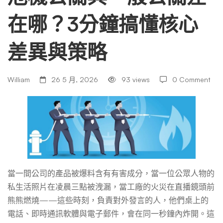
在哪？3分鐘搞懂核心
一
差異與策略
般
William
26 5 月, 2026
93 views
0 Comment
公
關
差
當一間公司的產品被爆料含有有害成分，當一位公眾人物的
私生活照片在凌晨三點被洩漏，當工廠的火災在直播鏡頭前
在
熊熊燃燒——這些時刻，負責對外發言的人，他們桌上的
電話、即時通訊軟體與電子郵件，會在同一秒鐘內炸開。這