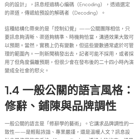
向的設計」，訊息經過精心編碼（Encoding），透過選定
的渠道，傳遞給預設的解碼者（Decoding）。
這種結構化帶來的是「控制幻覺」——公關團隊相信，只
要訊息夠清晰、渠道夠精準、時機夠恰當，溝通效果大致可
以預期。當然，實務上仍有變數，但這些變數通常處於可管
理的範圍內。一則新聞稿發出去，記者可能不採用，或者採
用了但角度偏離預期，但很少會在發布後的二十四小時內演
變成全社會的怒火。
1.4 一般公關的語言風格：
修辭、鋪陳與品牌調性
一般公關的語言是「修辭學的藝術」。它講求品牌調性的一
致性——是輕鬆詼諧、專業嚴謹，還是溫暖人文？訊息設