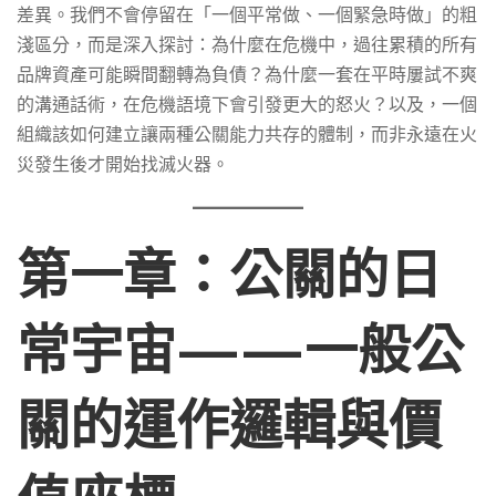
差異。我們不會停留在「一個平常做、一個緊急時做」的粗
心
淺區分，而是深入探討：為什麼在危機中，過往累積的所有
品牌資產可能瞬間翻轉為負債？為什麼一套在平時屢試不爽
差
的溝通話術，在危機語境下會引發更大的怒火？以及，一個
組織該如何建立讓兩種公關能力共存的體制，而非永遠在火
災發生後才開始找滅火器。
異
第一章：公關的日
與
常宇宙——一般公
策
關的運作邏輯與價
略