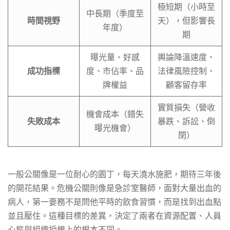
極短期（小時至
中長期（季度至
時間視野
天），但影響長
年度）
期
曝光量、好感
輿論降溫速度、
成功指標
度、市佔率、品
法律風險控制、
牌權益
顧客留存率
實質損失（營收
機會成本（錯失
失敗成本
暴跌、訴訟、倒
曝光機會）
閉）
一般公關像是一位耐心的園丁，每天澆水施肥，期待三年後
的開花結果。危機公關則像是急診室醫師，面對大量出血的
病人，第一要務不是問他平時的飲食習慣，而是找到出血點
並且壓住。這種目標的差異，決定了兩者在資源配置、人員
心態與組織授權上的根本不同。