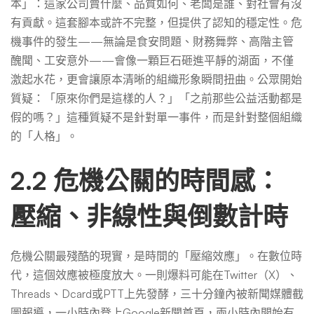
本」：這家公司賣什麼、品質如何、老闆是誰、對社會有沒
有貢獻。這套腳本或許不完整，但提供了認知的穩定性。危
機事件的發生——無論是食安問題、財務舞弊、高階主管
醜聞、工安意外——會像一顆巨石砸進平靜的湖面，不僅
激起水花，更會讓原本清晰的組織形象瞬間扭曲。公眾開始
質疑：「原來你們是這樣的人？」「之前那些公益活動都是
假的嗎？」這種質疑不是針對單一事件，而是針對整個組織
的「人格」。
2.2 危機公關的時間感：
壓縮、非線性與倒數計時
危機公關最殘酷的現實，是時間的「壓縮效應」。在數位時
代，這個效應被極度放大。一則爆料可能在Twitter（X）、
Threads、Dcard或PTT上先發酵，三十分鐘內被新聞媒體截
圖報導，一小時內登上Google新聞首頁，兩小時內開始有