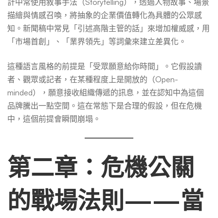
計中常使用敘事手法（Storytelling），透過人物故事、場景
描繪與情感召喚，將抽象的企業價值轉化為具體的公眾感
知。新聞稿中常見「引述高階主管的話」來增加權威感，用
「市場首創」、「業界領先」等詞彙來建立差異化。
這種語言風格的前提是「受眾願意給你時間」。它假設讀
者、觀眾或記者，在某種程度上是開放的（Open-
minded），願意接收組織傳遞的訊息，並在認知中為這個
品牌騰出一點空間。這在常態下是合理的假設，但在危機
中，這個前提會瞬間崩塌。
第二章：危機公關
的戰場法則——當