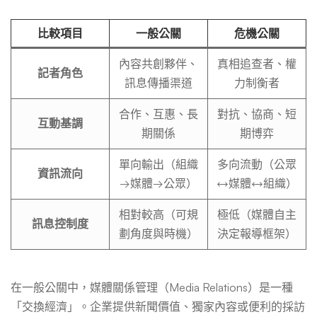
比較項目
一般公關
危機公關
內容共創夥伴、
真相追查者、權
記者角色
訊息傳播渠道
力制衡者
合作、互惠、長
對抗、協商、短
互動基調
期關係
期博弈
單向輸出（組織
多向流動（公眾
資訊流向
→媒體→公眾）
↔媒體↔組織）
相對較高（可規
極低（媒體自主
訊息控制度
劃角度與時機）
決定報導框架）
在一般公關中，媒體關係管理（Media Relations）是一種
「交換經濟」。企業提供新聞價值、獨家內容或便利的採訪