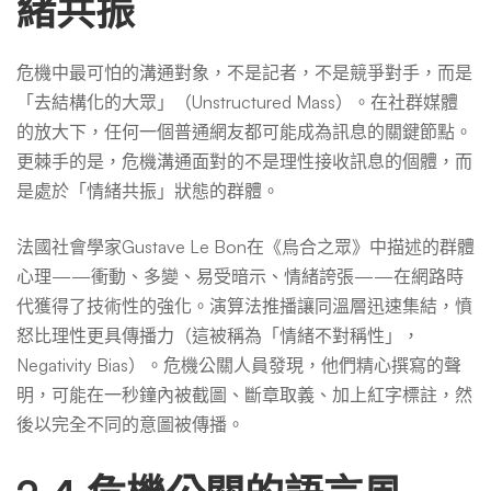
緒共振
危機中最可怕的溝通對象，不是記者，不是競爭對手，而是
「去結構化的大眾」（Unstructured Mass）。在社群媒體
的放大下，任何一個普通網友都可能成為訊息的關鍵節點。
更棘手的是，危機溝通面對的不是理性接收訊息的個體，而
是處於「情緒共振」狀態的群體。
法國社會學家Gustave Le Bon在《烏合之眾》中描述的群體
心理——衝動、多變、易受暗示、情緒誇張——在網路時
代獲得了技術性的強化。演算法推播讓同溫層迅速集結，憤
怒比理性更具傳播力（這被稱為「情緒不對稱性」，
Negativity Bias）。危機公關人員發現，他們精心撰寫的聲
明，可能在一秒鐘內被截圖、斷章取義、加上紅字標註，然
後以完全不同的意圖被傳播。