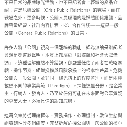
哪？
不是日常的品牌曝光活動，也不是記者會上輕鬆的產品介
紹；這是危機公關（Crisis Public Relations）的戰場。而在
戰場之外，更多時候，公關人員處理的是媒體關係維護、品
3
牌聲量經營、社群內容排程、KOL合作洽談——這是一般
公關（General Public Relations）的日常。
分
許多人將「公關」視為一個籠統的職能，認為無論是辦記者
會還是發道歉聲明，本質上都屬於「跟媒體和社會大眾溝
鐘
通」。這種理解雖然不算錯誤，卻嚴重低估了兩者在戰略邏
輯、操作節奏、組織授權與風險承擔上的根本性差異。危機
搞
公關與一般公關，並非同一條光譜上的程度差別，而是兩種
截然不同的專業典範（Paradigm）。搞懂這個分野，是企業
主、行銷人、發言人，乃至於任何可能在未來面對公眾質疑
懂
的專業人士，必須具備的認知底層。
核
這篇文章將從理論框架、實務操作、心理機制、數位生態與
組織韌性等多個維度，完整拆解危機公關與一般公關的核心