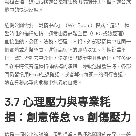
流程管理。這種結構適合複雜任務的精細分工，但不適合危
機中的快速反應。
危機公關需要「戰情中心」（War Room）模式。這是一種
臨時性的指揮結構，通常由最高階主管（CEO或總經理）
直接坐鎮，公關、法務、營運、人資、外部顧問集中在同一
個實體或虛擬空間，進行高頻率的即時決策。指揮鏈扁平
化，資訊流動去中介化，決策權限被集中且明確化。許多企
業在平時沒有這種指揮結構的演練，導致危機發生時，各部
門仍習慣用Email往返確認，或者等待每週一的例行會議，
這在分秒必爭的危機中無異於自殺。
3.7 心理壓力與專業耗
損：創意倦怠 vs 創傷壓力
這是一個較少被討論，但對從業人員極為關鍵的差異。一般