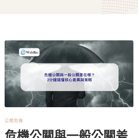
危
機
公
關
公關危機
與
危機公關與一般公關差