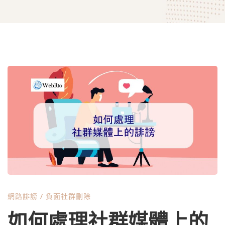
如
何
處
理
網路誹謗
/
負面社群刪除
社
如何處理社群媒體上的