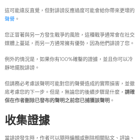
這可能違反直覺，但對誹謗反應過度可能會給你帶來更壞的
聲譽
。
您正冒著與另一方發生戰爭的風險，這種戰爭通常會在社交
媒體上蔓延，而另一方通常擁有優勢，因為他們誹謗了您。
例外的情況是，如果你有100%確鑿的證據，並且你可以冷
靜地擺脫誹謗。
但請務必考慮該聲明可能對您的聲譽造成的實際損害，並徹
底考慮您的下一步。但是，無論您的後續步驟是什麼，
請確
保在作者刪除已發布的聲明之前您已捕獲該聲明
。
收集證據
當誹謗發生時，作者可以隨時編輯或刪除相關貼文、評論、