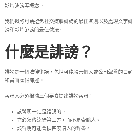
謗
影片誹謗等概念。
–
我們還將討論避免社交媒體誹謗的最佳準則以及處理文字誹
謗和影片誹謗的最佳做法。
2026
什麼是誹謗？
簡
誹謗是一個法律術語，包括可能損害個人或公司聲譽的口頭
和書面虛假陳述。
單
索賠人必須根據三個要素提出誹謗索賠：
解
該聲明一定是錯誤的。
它必須傳達給第三方，而不是索賠人。
釋
該聲明可能會損害索賠人的聲譽。