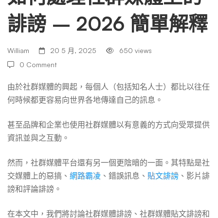
誹謗 – 2026 簡單解釋
群
媒
William
20 5 月, 2025
650 views
0 Comment
體
由於社群媒體的興起，每個人（包括知名人士）都比以往任
何時候都更容易向世界各地傳達自己的訊息。
上
甚至品牌和企業也使用社群媒體以有意義的方式向受眾提供
資訊並與之互動。
的
然而，社群媒體平台還有另一個更陰暗的一面。其特點是社
交媒體上的惡搞、
網路霸凌
、錯誤訊息、
貼文誹謗
、影片誹
誹
謗和評論誹謗。
在本文中，我們將討論社群媒體誹謗、社群媒體貼文誹謗和