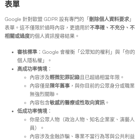
表單
Google 針對歐盟 GDPR 設有專門的「
刪除個人資料要求
」
表單。這不僅限於過時內容，更適用於
不準確、不充分、不
相關或過度
的個人資訊搜尋結果。
審核標準
：Google 會權衡「公眾知的權利」與「你的
個人隱私權」。
高成功率情境
：
內容涉及
輕微犯罪記錄
且已超過相當年限。
內容僅是
陳年舊事
，與你目前的公眾身分或職業
無強烈關聯。
內容包含
敏感的醫療或性取向資訊
。
低成功率情境
：
你是公眾人物（政治人物、知名企業家、演藝人
員）。
內容涉及金融詐騙、專業不當行為等與公共利益