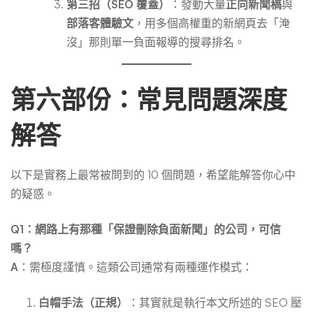
第三招（SEO 覆蓋）
：發動大量
正向新聞稿
與
部落客體驗文
，用多個高權重的新網頁去「淹
沒」那則單一負面報導的搜尋排名。
第六部份：常見問題深度
解答
以下是實務上最常被問到的 10 個問題，希望能解答你心中
的疑惑。
Q1：網路上有那種「保證刪除負面新聞」的公司，可信
嗎？
A
：需極度謹慎。這類公司通常有兩種運作模式：
白帽手法（正規）
：其實就是執行本文所述的 SEO 壓