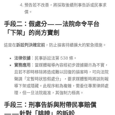
預告若不改善，將採取後續刑事告訴或民事求
償。
手段二：假處分——法院命令平台
「下架」的尚方寶劍
這是在
訴訟判決確定前
，防止損害持續擴大的緊急措施。
法律依據
：民事訴訟法第 538 條。
實務應用
：當媒體報導內容經初步證據顯示為不實，
且若不即時移除將造成難以回復的損害時，可向法院
聲請「定暫時狀態假處分」，要求媒體暫時將該則報
導下架或隱藏。此程序較為複雜，需委任專業律師處
理，但一旦法院裁准，其強制力極高。
手段三：刑事告訴與附帶民事賠償
——針對「誹謗」的訴訟