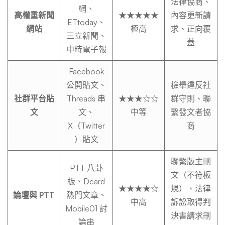
法律協商、
網、
律
高權重新聞
★★★★★
內容更新請
ETtoday、
網站
極高
求、正向覆
三立新聞、
蓋
手
中時電子報
Facebook
段
公開貼文、
檢舉違反社
社群平台貼
Threads 串
★★★☆☆
群守則、聯
文
文、
中等
繫發文者協
並
X（Twitter
商
）貼文
用
聯繫版主刪
PTT 八卦
文（不符板
板、Dcard
技
★★★★☆
規）、法律
論壇與 PTT
熱門文章、
中高
訴訟取得判
Mobile01 討
決書請求刪
論串