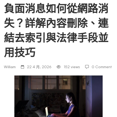
如
負面消息如何從網路消
失？詳解內容刪除、連
何
結去索引與法律手段並
從
用技巧
網
William
22 4 月, 2026
152 views
0 Comment
路
消
失？