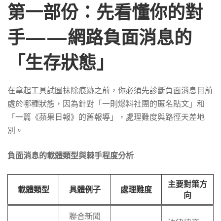
連
第一部份：先看懂你的對
手——網路負面消息的
結
「生存狀態」
去
在拿起工具試圖抹除痕跡之前，你必須先診斷負面消息目前
索
處於哪種狀態，因為針對「一則爆料社團的匿名貼文」和
「一篇《蘋果日報》的舊報導」，處理難度與路徑天差地
別。
引
負面消息的載體類型與棘手程度分析
與
主要對策方
載體類型
具體例子
處理難度
向
法
聯合新聞