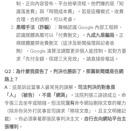
制、正向內容發布、平台檢舉流程。他們賺的是「知
識落差費」與「時間成本費」。若是這種模式，收費
合理、合約透明，可以考慮。
黑帽手法（詐騙）
：聲稱認識 Google 內部工程師、
認識媒體高層可以「付費刪文」。
九成九是騙局
。正
規媒體嚴禁收費刪文（這涉及新聞倫理與記者收
賄），Google 演算法調整更非個人能控制。若對方要
求「先付全額、保證三天見效」，請直接掛電話。
Q2：為什麼我提告了，判決也勝訴了，那篇新聞還是在網
路上？
A
：這是訴訟當事人最常見的誤解。
司法判決的對象是
「人」（被告），不是「網頁」
。法院判張三誹謗成立，命
令張三去坐牢或賠錢，但法院
沒有
命令網站刪除文章的權力
（除非你另外打民事官司請求「移除文章」，且主文明確記
載）。你必須拿著那張民事判決主文，
自行去向網站平台主
張權利
。