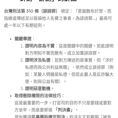
台灣刑法第 310 條（誹謗罪）
規定：「意圖散布於眾，而
指摘或傳述足以毀損他人名譽之事者，為誹謗罪…」最高可
處一年以下有期徒刑。
關鍵舉證
：
證明內容為不實
：這是關鍵中的關鍵。若能證明
對方明知不實而散布，成立加重誹謗罪。
證明涉及私德
：若對方陳述的是事實，但「涉於
私德而與公共利益無關」，依然成立誹謗罪（例
如：某藝人劈腿是私德，但若此藝人是反詐騙大
使，則與公益有關）。
證明惡意動機
。
取得刪除權限的法律技巧
：
這是最重要的一步。打官司的目的不只是要錢或要對
方坐牢，而是要那張
「判決書」
。
當你獲得
民事勝訴確定判決
，判決主文若載明「被告