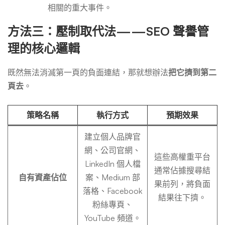
相關的重大事件。
方法三：壓制取代法——SEO 聲譽管
理的核心邏輯
既然無法消滅第一頁的負面連結，那就想辦法
把它擠到第二
頁去
。
策略名稱
執行方式
預期效果
建立個人品牌官
網、公司官網、
這些高權重平台
LinkedIn 個人檔
通常佔據搜尋結
自有資產佔位
案、Medium 部
果前列，將負面
落格、Facebook
結果往下擠。
粉絲專頁、
YouTube 頻道。