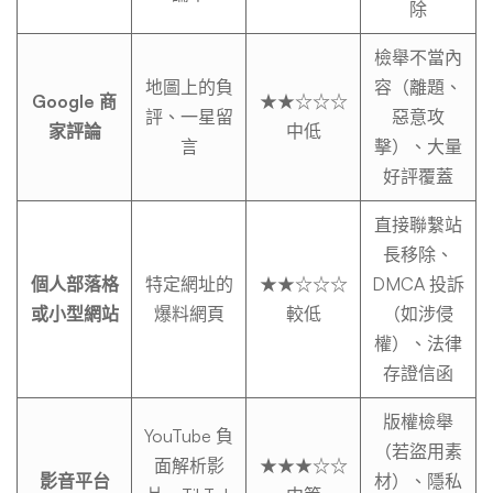
巧
除
檢舉不當內
地圖上的負
容（離題、
Google 商
★★☆☆☆
評、一星留
惡意攻
家評論
中低
言
擊）、大量
好評覆蓋
直接聯繫站
長移除、
個人部落格
特定網址的
★★☆☆☆
DMCA 投訴
或小型網站
爆料網頁
較低
（如涉侵
權）、法律
存證信函
版權檢舉
YouTube 負
（若盜用素
面解析影
★★★☆☆
影音平台
材）、隱私