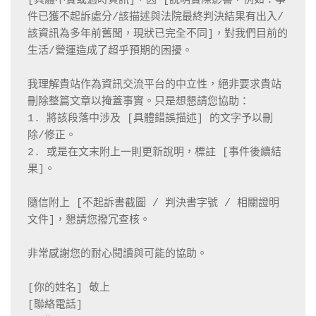
[具體不實或過時資訊]，因 [說明實際影響，例如：事
件已獲不起訴處分/該描述與法院最終判決結果有出入/
該資訊為多年前舊聞，現狀已完全不同]，對我們目前的
生活/營運造成了超乎預期的困擾。

我理解貴站作為資訊交流平台的中立性，絕非要求貴站
刪除整篇文章以掩蓋事實。只是想懇請您協助：

1. 將該段落中涉及 [具體錯誤描述] 的文字予以刪
除/修正。

2. 或是在文末附上一則更新說明，標註 [事件後續結
果]。

隨信附上 [不起訴書截圖 / 判決書字號 / 相關證明
文件]，懇請您撥冗查核。

非常感謝您的耐心閱讀與可能的協助。

[你的姓名] 敬上

[聯絡電話]
