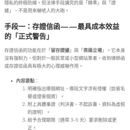
隱私的終極防線。但法律手段講究的是「精準」與「證
據」，不是用來嚇唬人的大砲。
手段一：存證信函——最具成本效益
的「正式警告」
存證信函的功能在於「
留存證據
」與「
表達立場
」。它本身
沒有強制力，但對於一般民眾或小型網站業者，收到律師函
或存證信函具有極大的心理威嚇作用。
內容要點
：
明確指出哪個網址、哪段文字涉有侵權（妨害名
譽或侵害個資）。
附上具體事證（判決書、不起訴書、資料為虛假
的證明）。
給予合理期限（通常 3-5 天）要求刪除或更
正。