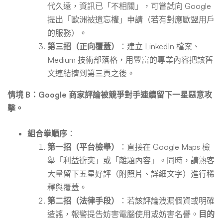
代久遠，資訊已「不相關」，可嘗試向 Google
提出「歐洲被遺忘權」申請（若有對應歐盟用戶
的服務）。
第三招（正向覆蓋）
：建立 LinkedIn 檔案、
Medium 技術部落格，用豐富的專業內容把該舊
文連結擠到第三頁之後。
情境 B：Google 商家評論被競爭對手連續留下一星惡意攻
擊。
組合拳順序
：
第一招（平台檢舉）
：直接在 Google Maps 檢
舉「利益衝突」或「離題內容」。同時，請熟客
大量留下五星好評（附照片、詳細文字）進行稀
釋與覆蓋。
第二招（法律手段）
：若該評論洩漏個資或明確
造謠，報警提告妨害電腦使用或妨害名譽。
目的