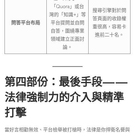
「Quora」或台
搜尋引擎對於問
灣的「知識+」等
答頁面的收錄權
問答平台布局
平台提問並自問
重很高，容易卡
自答，圍繞專業
進前二十名。
領域建立正面討
論。
第四部份：最後手段——
法律強制力的介入與精準
打擊
當好言相勸無效、平台檢舉被打槍時，法律是你捍衛名譽與