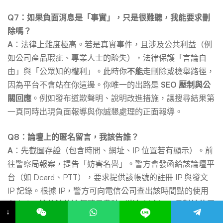
Q7：如果負面消息是「事實」，只是很難聽，我能要求刪
除嗎？
A
：法律上難度極高。若是真實事件，且涉及公共利益（例
如公司產品瑕疵、專業人士的疏失），法律保護「言論自
由」與「公眾知的權利」。此時你
不能
走刪除或檢舉路徑，
因為平台不會站在你這邊。你唯一的出路是
SEO 壓制與公
關回應
。例如發布道歉聲明、說明改進措施，讓搜尋結果第
一頁同時出現負面報導與你誠懇處理的正面報導。
Q8：論壇上的匿名留言，我該告誰？
A
：先截圖存證（包含時間、網址、IP 位置若有顯示）。前
往警察局報案，提告「妨害名譽」。警方會發函給該論壇平
台（如 Dcard、PTT），要求提供該帳號的註冊 IP 與發文
IP 記錄。根據 IP，警方可向電信公司查出該時間點的使用
者身分。
這條法律途徑曠日費時（半年以上），且對於使用
↓
VPN 跳板者無效，但它是對付匿名攻擊唯一的合法途徑。