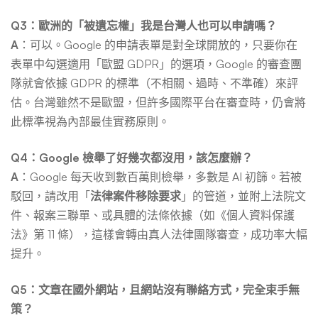
Q3：歐洲的「被遺忘權」我是台灣人也可以申請嗎？
A
：可以。Google 的申請表單是對全球開放的，只要你在
表單中勾選適用「歐盟 GDPR」的選項，Google 的審查團
隊就會依據 GDPR 的標準（不相關、過時、不準確）來評
估。台灣雖然不是歐盟，但許多國際平台在審查時，仍會將
此標準視為內部最佳實務原則。
Q4：Google 檢舉了好幾次都沒用，該怎麼辦？
A
：Google 每天收到數百萬則檢舉，多數是 AI 初篩。若被
駁回，請改用「
法律案件移除要求
」的管道，並附上法院文
件、報案三聯單、或具體的法條依據（如《個人資料保護
法》第 11 條），這樣會轉由真人法律團隊審查，成功率大幅
提升。
Q5：文章在國外網站，且網站沒有聯絡方式，完全束手無
策？