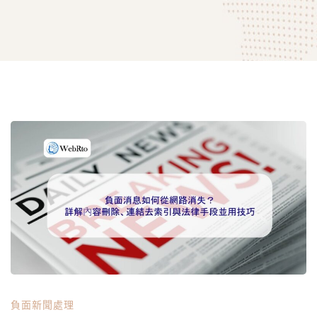
負
面
消
息
負面新聞處理