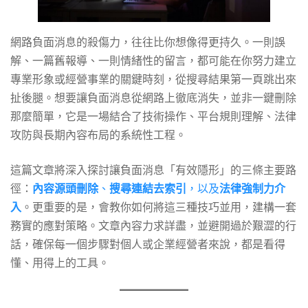
詳
網路負面消息的殺傷力，往往比你想像得更持久。一則誤
解、一篇舊報導、一則情緒性的留言，都可能在你努力建立
解
專業形象或經營事業的關鍵時刻，從搜尋結果第一頁跳出來
扯後腿。想要讓負面消息從網路上徹底消失，並非一鍵刪除
那麼簡單，它是一場結合了技術操作、平台規則理解、法律
內
攻防與長期內容布局的系統性工程。
容
這篇文章將深入探討讓負面消息「有效隱形」的三條主要路
徑：
內容源頭刪除
、
搜尋連結去索引
，以及
法律強制力介
入
。更重要的是，會教你如何將這三種技巧並用，建構一套
刪
務實的應對策略。文章內容力求詳盡，並避開過於艱澀的行
話，確保每一個步驟對個人或企業經營者來說，都是看得
除、
懂、用得上的工具。