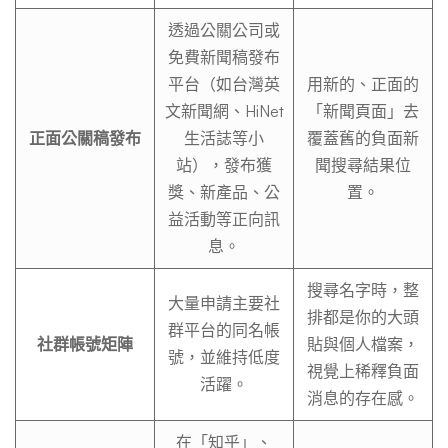
透過公關公司或
免費新聞稿發布
平台（如台灣英
用新的、正面的
文新聞網、HiNet
「新聞頁面」去
正面公關稿發布
生活誌等小
覆蓋舊的負面新
站），發布獲
聞搜尋結果位
獎、新產品、公
置。
益活動等正向訊
息。
搜尋名字時，整
大量申請主要社
排都是你的大頭
群平台的同名帳
社群帳號矩陣
貼與個人檔案，
號，並維持低度
視覺上稀釋負面
活躍。
消息的存在感。
在「知乎」、