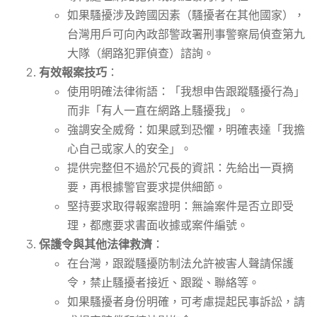
如果騷擾涉及跨國因素（騷擾者在其他國家），
台灣用戶可向內政部警政署刑事警察局偵查第九
大隊（網路犯罪偵查）諮詢。
有效報案技巧
：
使用明確法律術語：「我想申告跟蹤騷擾行為」
而非「有人一直在網路上騷擾我」。
強調安全威脅：如果感到恐懼，明確表達「我擔
心自己或家人的安全」。
提供完整但不過於冗長的資訊：先給出一頁摘
要，再根據警官要求提供細節。
堅持要求取得報案證明：無論案件是否立即受
理，都應要求書面收據或案件編號。
保護令與其他法律救濟
：
在台灣，跟蹤騷擾防制法允許被害人聲請保護
令，禁止騷擾者接近、跟蹤、聯絡等。
如果騷擾者身份明確，可考慮提起民事訴訟，請