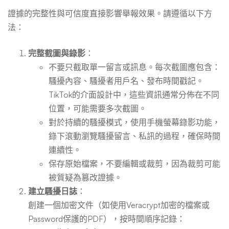
證據的完整性與可信度直接影響舉報效果。請遵循以下方
法：
完整截圖與錄影
：
不要只截取單一留言或訊息。每次截圖應包含：
騷擾內容、騷擾者用戶名、發布時間戳記。
TikTok的介面設計中，這些資訊通常分佈在不同
位置，可能需要多次截圖。
對於持續的騷擾模式，使用手機螢幕錄影功能，
錄下滾動瀏覽騷擾留言、私訊的過程，確保時間
連續性。
保存原始檔案，不要編輯或裁剪，因為裁剪可能
被質疑為篡改證據。
建立騷擾日誌
：
創建一個加密文件（如使用Veracrypt加密的檔案或
Password保護的PDF），按時間順序記錄：