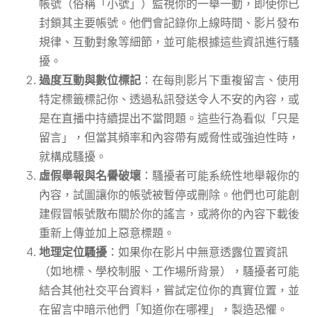
帳號（俗稱「小號」）監視你的一舉一動，即使你已
封鎖其主要帳號。他們會記錄你上線時間、影片發布
規律、互動對象等細節，並可能根據這些資訊進行騷
擾。
過度互動與數位標記
：在每則影片下重複留言、使用
特定標籤標記你、透過私訊發送令人不安的內容，或
是在直播中持續提出不當問題。這些行為看似「只是
留言」，但當其頻率和內容帶有威脅性或強迫性時，
就構成騷擾。
虛假舉報與名譽破壞
：騷擾者可能系統性地舉報你的
內容，試圖讓你的帳號被暫停或刪除。他們也可能創
建假冒帳號散布關於你的謠言，或將你的內容下載後
重新上傳並加上惡意標題。
地理定位騷擾
：如果你在影片中無意透露位置資訊
（如地標、學校制服、工作場所背景），騷擾者可能
結合其他社交平台資料，嘗試定位你的真實位置，並
在留言中暗示他們「知道你在哪裡」，製造恐懼。