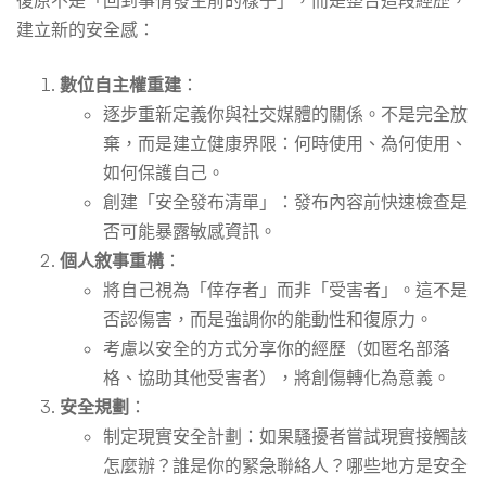
復原不是「回到事情發生前的樣子」，而是整合這段經歷，
建立新的安全感：
數位自主權重建
：
逐步重新定義你與社交媒體的關係。不是完全放
棄，而是建立健康界限：何時使用、為何使用、
如何保護自己。
創建「安全發布清單」：發布內容前快速檢查是
否可能暴露敏感資訊。
個人敘事重構
：
將自己視為「倖存者」而非「受害者」。這不是
否認傷害，而是強調你的能動性和復原力。
考慮以安全的方式分享你的經歷（如匿名部落
格、協助其他受害者），將創傷轉化為意義。
安全規劃
：
制定現實安全計劃：如果騷擾者嘗試現實接觸該
怎麼辦？誰是你的緊急聯絡人？哪些地方是安全