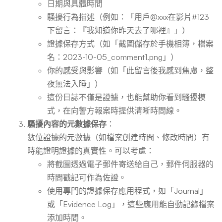
日期與具體時間
騷擾行為描述（例如：「用戶@xxx在影片#123
下留言：『我知道你昨天去了哪裡』」）
證據保存方式（如「截圖儲存於手機相簿，檔案
名：2023-10-05_comment1.png」）
你的感受與影響（如「此留言後我感到焦慮，整
夜無法入睡」）
這份日誌不僅是證據，也能幫助你看到騷擾模
式，在向警方報案時提供清晰時間線。
騷擾內容的元數據保存
：
數位證據的元數據（如檔案創建時間、修改時間）有
時能證明證據的真實性。可以考慮：
將截圖透過電子郵件寄送給自己，郵件伺服器的
時間戳記可作為佐證。
使用專門的證據保存應用程式，如「Journal」
或「Evidence Log」，這些應用能自動記錄檔案
添加時間。