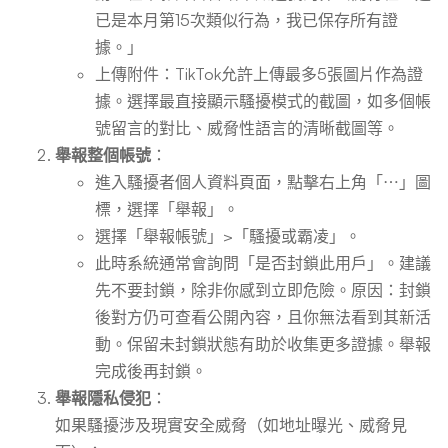
已是本月第15次類似行為，我已保存所有證
據。」
上傳附件：TikTok允許上傳最多5張圖片作為證
據。選擇最直接顯示騷擾模式的截圖，如多個帳
號留言的對比、威脅性語言的清晰截圖等。
舉報整個帳號
：
進入騷擾者個人資料頁面，點擊右上角「⋯」圖
標，選擇「舉報」。
選擇「舉報帳號」>「騷擾或霸凌」。
此時系統通常會詢問「是否封鎖此用戶」。建議
先不要封鎖，除非你感到立即危險。原因：封鎖
後對方仍可查看公開內容，且你無法看到其新活
動。保留未封鎖狀態有助於收集更多證據。舉報
完成後再封鎖。
舉報隱私侵犯
：
如果騷擾涉及現實安全威脅（如地址曝光、威脅見