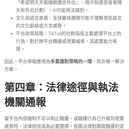
「希望明天天氣晴朗適合外出」，暗示知道受害者隔
天有外出計劃），AI可能無法識別。
文化與語言差異：全球審核團隊可能不理解某些語言
的文化脈絡或方言威脅。
平台政策局限：TikTok的社群指南主要處理平台上的
行為，對於跨平台騷擾或現實威脅，其處置能力有
限。
因此，平台舉報應視為
多重應對策略的一環
，而非唯一解決
方案。
第四章：法律途徑與執法
機關通報
當平台內部機制不足以制止騷擾，或騷擾行為已升級到現實
威脅時，法律途徑成為必要選擇。各國法律對跟蹤騷擾的定