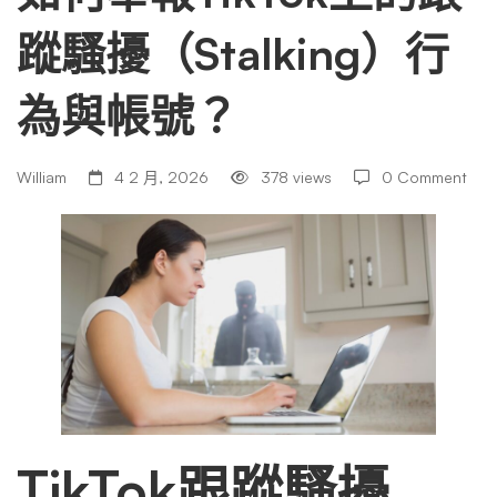
蹤騷擾（Stalking）行
上
為與帳號？
的
William
4 2 月, 2026
378 views
0 Comment
跟
蹤
騷
擾
TikTok跟蹤騷擾