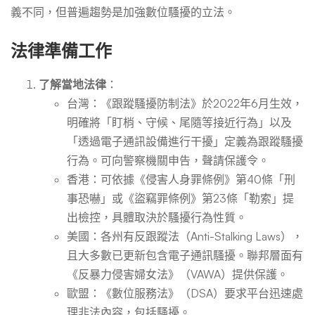
義不同，但普遍趨勢是加強數位騷擾的立法。
法律準備工作
了解當地法律
：
台灣：《跟蹤騷擾防制法》於2022年6月生效，
明確將「盯梢、守候、尾隨等接近行為」以及
「透過電子通訊設備進行干擾」定義為跟蹤騷擾
行為。可向警察機關申告，聲請保護令。
香港：可依據《侵害人身罪條例》第40條「刑
事恐嚇」或《盜竊罪條例》第23條「勒索」提
出檢控，具體取決於騷擾行為性質。
美國：各州有反跟蹤法（Anti-Stalking Laws），
且大多數已更新包含電子通訊騷擾。聯邦層面有
《反暴力侵害婦女法》（VAWA）提供保護。
歐盟：《數位服務法》（DSA）要求平台迅速處
理非法內容，包括騷擾。