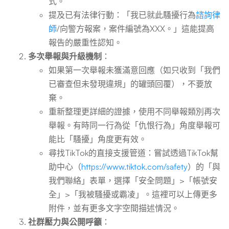
式。
提及已有法律行動：「我已就此騷擾行為
諮詢律
師
/向警方報案，案件編號為XXX。」這能提高
報告的嚴重性認知。
多次舉報與升級機制
：
如果第一次舉報未獲滿意回應（如只收到「我們
已審查但未發現違規」的罐頭回覆），不要放
棄。
重新整理更詳細的證據，使用不同舉報類別再次
舉報。有時同一行為從「仇恨行為」角度舉報可
能比「騷擾」角度更有效。
尋找TikTok的直接支援管道：嘗試透過TikTok幫
助中心（
https://www.tiktok.com/safety
）的「與
我們聯絡」表單，選擇「安全問題」>「帳號安
全」>「我被騷擾或霸凌」。這裡可以上傳更多
附件，並有更多文字空間描述情況。
社群壓力與公開呼籲
：