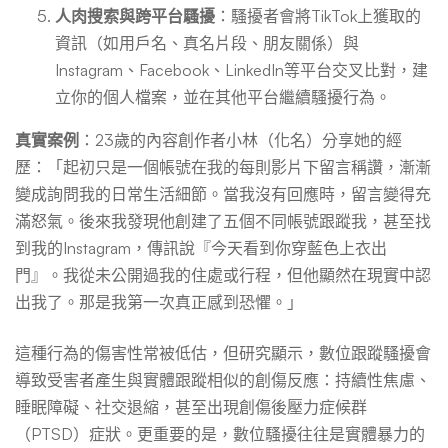
人肉搜索與跨平台騷擾
：騷擾者會將TikTok上獲取的
資訊（如用戶名、真名片段、朋友關係）與
Instagram、Facebook、LinkedIn等平台交叉比對，建
立你的個人檔案，並在其他平台繼續騷擾行為。
真實案例
：23歲的內容創作者小林（化名）分享她的經
歷：「起初只是一個帳號在我的每則影片下留言稱讚，漸漸
變成詢問我的日常生活細節。當我沒有回應時，留言變得充
滿怒氣。後來我發現他創建了五個不同帳號跟蹤我，甚至找
到我的Instagram，傳訊說『今天看到你穿藍色上衣出
門』。我從未公開過我的住處或行程，但他顯然在現實中認
出我了。那是我第一次真正感到恐懼。」
這種行為的傷害性常被低估，但研究顯示，數位跟蹤騷擾會
導致受害者產生與實體跟蹤相似的創傷反應：持續性焦慮、
睡眠障礙、社交退縮，甚至出現創傷後壓力症候群
（PTSD）症狀。更重要的是，數位騷擾往往是實體暴力的