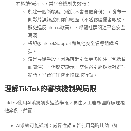
在極端情況下，當平台機制失效時：
創建一個新帳號（確保不會暴露身份），發布一
則影片詳細說明你的經歷（不透露騷擾者帳號，
避免違反TikTok政策），呼籲社群關注平台安全
漏洞。
標記@TikTokSupport和其他安全倡導組織帳
號。
這是最後手段，因為可能引發更多關注（包括負
面關注），但歷史顯示，當個案引起廣泛社群討
論時，平台往往會更快採取行動。
理解TikTok的審核機制與局限
TikTok使用AI系統初步過濾舉報，再由人工審核團隊處理複
雜案例。然而：
AI系統可能誤判：威脅性語言若使用隱晦比喻（如