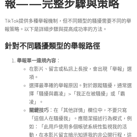
報——完整步驟與策略
TikTok提供多種舉報機制，但不同類型的騷擾需要不同的舉
報策略。以下是詳細步驟與提高成功率的方法。
針對不同騷擾類型的舉報路徑
舉報單一違規內容
：
在影片、留言或私訊上長按，會出現「舉報」選
項。
選擇最準確的舉報原因。對於跟蹤騷擾，通常選
擇「騷擾與霸凌」>「我正在被騷擾」或「霸
凌」。
關鍵技巧
：在「其他詳情」欄位中，不要只寫
「這個人在騷擾我」。應簡潔描述行為模式，例
如：「此用戶使用多個帳號系統性監視我的活
動，在本影片留言暗示知道我的非公開行程，這