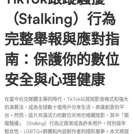
（Stalking）
（Stalking）行為
行
完整舉報與應對指
為
南：保護你的數位
與
安全與心理健康
帳
在當今社交媒體主導的時代，TikTok以其短影音格式和強大
號？
的演算法，成為全球數十億用戶分享生活、表達創意的平
台。然而，這片充滿活力的數位天地也暗藏陰影，其中「跟
蹤騷擾」（Stalking）行為正逐漸成為許多用戶，特別是年
輕女性、LGBTQ+群體和內容創作者的隱形噩夢。本文將提