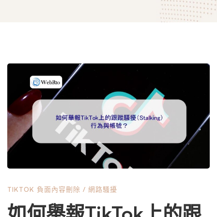
如
何
舉
報
TIKTOK 負面內容刪除
/
網路騷擾
TikTok
如何舉報TikTok上的跟