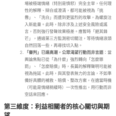
場被極端情緒（特別是憤怒）完全主宰，任何理
性的解釋、辯白或澄清，都可能被視為「挑
釁」、「洗白」而遭到更猛烈的攻擊，為螺旋注
入新能量。此時，除非涉及上述安全風險或謠
言，否則強行發聲效果極差。應暫時「避其鋒
芒」，通過第三方監測密切關注，等待情緒浪頭
自然回落一些，再尋找切入點。
「審判」已達高潮，公眾渴望行動而非言語
：當
輿論焦點已從「為什麼」強烈轉向「怎麼懲
罰」、「怎麼賠償」時，長篇的解釋聲明可能被
視為拖延。此時，與其發表無力的言論，不如準
備好具體的補救、賠償、整改方案，在適當時機
（可能是情緒稍緩時）一次性推出，用行動而非
空話來回應。
第三維度：利益相關者的核心關切與期
望