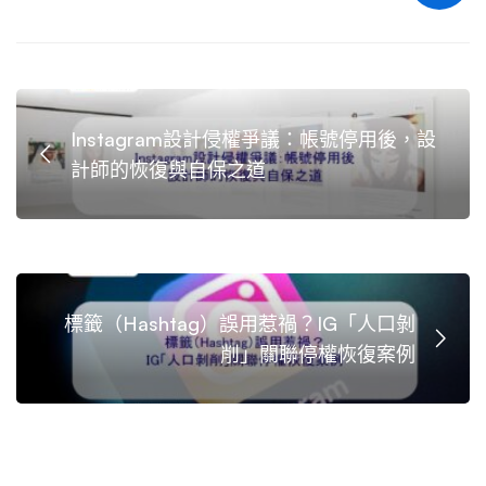
Instagram設計侵權爭議：帳號停用後，設
計師的恢復與自保之道
標籤（Hashtag）誤用惹禍？IG「人口剝
削」關聯停權恢復案例