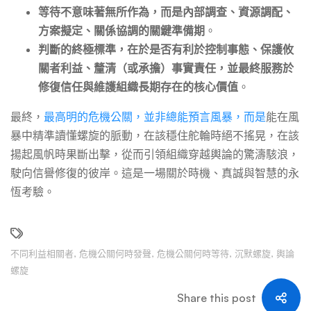
等待不意味著無所作為，而是內部調查、資源調配、
方案擬定、關係協調的關鍵準備期
。
判斷的終極標準，在於是否有利於控制事態、保護攸
關者利益、釐清（或承擔）事實責任，並最終服務於
修復信任與維護組織長期存在的核心價值
。
最終，
最高明的危機公關，並非總能預言風暴，而是
能在風
暴中精準讀懂螺旋的脈動，在該穩住舵輪時絕不搖晃，在該
揚起風帆時果斷出擊，從而引領組織穿越輿論的驚濤駭浪，
駛向信譽修復的彼岸。這是一場關於時機、真誠與智慧的永
恆考驗。
不同利益相關者
,
危機公關何時發聲
,
危機公關何時等待
,
沉默螺旋
,
輿論
螺旋
Share this post