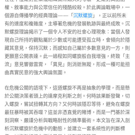
時
權、敘事能力與公眾信任的殘酷絞殺。於此輿論戰場中，一
個源自傳播學的經典理論——「
沉默螺旋
」，正以前所未
該
有的速度和複雜度，主導著危機的發展軌跡與最終成敗。沉
默螺旋理論揭示了一個令人不安的社會心理現象：當個人發
發
現自己所持的觀點屬於少數或可能遭受孤立時，會傾向於隱
藏其意見，保持沉默；而感知自己屬於多數意見的一方，則
更願意公開表達。此一過程如同螺旋般自我增強，終致「主
聲？
流」意見響徹雲霄，「異見」則消逝無蹤，形成一種可能扭
曲真實民意的強大輿論氛圍。
何
在危機公關的語境下，這道螺旋不再是抽象的學理，而是懸
於公關決策者頭上的達摩克利斯之劍。何時該果斷發聲，切
時
入螺旋，嘗試扭轉其方向？又何時該隱忍等待，避免在螺旋
最狂暴時被其吞噬？這並非憑直覺的賭博，而是一門基於深
刻洞察、嚴謹分析與戰略耐性的精準藝術。本文旨在深入剖
該
析沉默螺旋於危機中的動態，並建立一套系統性的判斷標