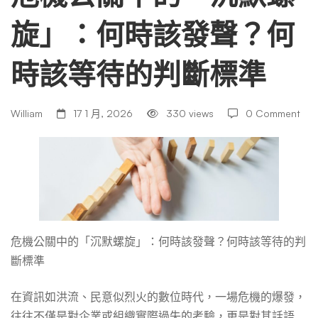
旋」：何時該發聲？何
的
時該等待的判斷標準
「沉
William
17 1 月, 2026
330 views
0 Comment
默
螺
旋」：
危機公關中的「沉默螺旋」：何時該發聲？何時該等待的判
斷標準
何
在資訊如洪流、民意似烈火的數位時代，一場危機的爆發，
往往不僅是對企業或組織實際過失的考驗，更是對其話語