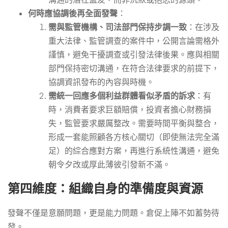
何時應協調後再全面發聲
：
需與監管機構、司法部門保持步調一致
：在涉及
重大法律、監管調查的案件中，公開言論需格外
謹慎，避免干擾調查或引發法律後果。應與相關
部門保持密切溝通，在符合法律要求的前提下，
協調資訊發布的內容與時機。
需統一回應多個利益群體看似矛盾的訴求
：有
時，消費者要求巨額賠償，投資者擔心財務損
失，監管要求嚴厲整改。需要時間平衡與整合，
形成一套能照顧各方核心關切（即使無法完全滿
足）的綜合應對方案，再進行系統性溝通，避免
朝令夕改或厚此薄彼引發新不滿。
第四維度：組織自身的準備度與資源
發聲不僅是意願問題，更是能力問題。倉促上陣不如蓄勢待
發。