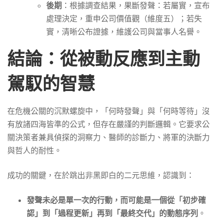
後期
：根據調查結果，果斷發聲：若屬實，宣布
處理決定，重申公司價值觀（維度五）；若失
實，清晰公布證據，維護公司與當事人名譽。
結論：從被動反應到主動
駕馭的智慧
在危機公關的沉默螺旋中，「何時發聲」與「何時等待」沒
有放諸四海皆準的公式，但存在嚴謹的判斷邏輯。它要求公
關決策者兼具偵探的洞察力、醫師的診斷力、將軍的決斷力
與哲人的耐性。
成功的關鍵，在於跳出非黑即白的二元思維，認識到：
發聲未必是單一次的行動，而可能是一個從「初步確
認」到「過程更新」再到「最終交代」的動態序列
。