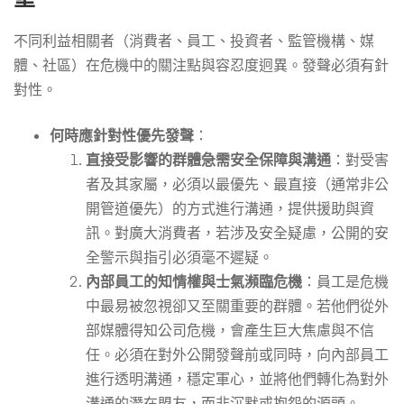
不同利益相關者（消費者、員工、投資者、監管機構、媒
體、社區）在危機中的關注點與容忍度迥異。發聲必須有針
對性。
何時應針對性優先發聲
：
直接受影響的群體急需安全保障與溝通
：對受害
者及其家屬，必須以最優先、最直接（通常非公
開管道優先）的方式進行溝通，提供援助與資
訊。對廣大消費者，若涉及安全疑慮，公開的安
全警示與指引必須毫不遲疑。
內部員工的知情權與士氣瀕臨危機
：員工是危機
中最易被忽視卻又至關重要的群體。若他們從外
部媒體得知公司危機，會產生巨大焦慮與不信
任。必須在對外公開發聲前或同時，向內部員工
進行透明溝通，穩定軍心，並將他們轉化為對外
溝通的潛在盟友，而非沉默或抱怨的源頭。