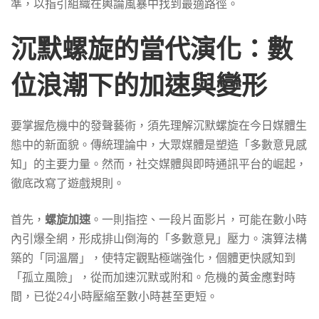
準，以指引組織在輿論風暴中找到最適路徑。
等
沉默螺旋的當代演化：數
待
位浪潮下的加速與變形
的
要掌握危機中的發聲藝術，須先理解沉默螺旋在今日媒體生
態中的新面貌。傳統理論中，大眾媒體是塑造「多數意見感
判
知」的主要力量。然而，社交媒體與即時通訊平台的崛起，
徹底改寫了遊戲規則。
斷
首先，
螺旋加速
。一則指控、一段片面影片，可能在數小時
內引爆全網，形成排山倒海的「多數意見」壓力。演算法構
築的「同溫層」，使特定觀點極端強化，個體更快感知到
標
「孤立風險」，從而加速沉默或附和。危機的黃金應對時
間，已從24小時壓縮至數小時甚至更短。