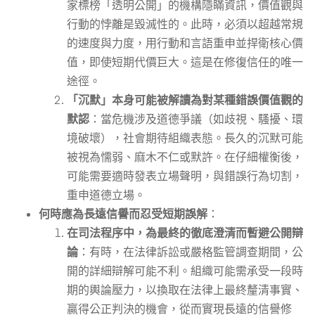
家標榜「透明公開」的機構隱瞞資訊，價值觀與
行動的悖離是毀滅性的。此時，必須以超越常規
的速度與力度，用行動和言語重申並捍衛核心價
值，即使短期代價巨大。這是在修復信任的唯一
途徑。
「沉默」本身可能被解讀為對某種錯誤價值觀的
默認
：當危機涉及道德爭議（如歧視、騷擾、環
境破壞），社會期待組織表態。長久的沉默可能
被視為懦弱、麻木不仁或默許。在仔細權衡後，
可能需要適時發表立場聲明，與錯誤行為切割，
重申道德立場。
何時應為長遠信譽而忍受短期誤解
：
在司法程序中，為最終的徹底澄清而暫避公開辯
論
：有時，在法律訴訟或嚴格監管調查期間，公
開的詳細辯解可能不利。組織可能需承受一段時
期的輿論壓力，以換取在法律上最終釐清事實、
贏得公正判決的機會，從而實現長遠的信譽修