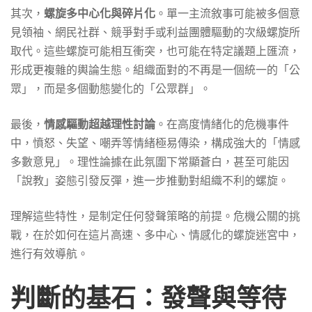
準
其次，
螺旋多中心化與碎片化
。單一主流敘事可能被多個意
見領袖、網民社群、競爭對手或利益團體驅動的次級螺旋所
取代。這些螺旋可能相互衝突，也可能在特定議題上匯流，
形成更複雜的輿論生態。組織面對的不再是一個統一的「公
眾」，而是多個動態變化的「公眾群」。
最後，
情感驅動超越理性討論
。在高度情緒化的危機事件
中，憤怒、失望、嘲弄等情緒極易傳染，構成強大的「情感
多數意見」。理性論據在此氛圍下常顯蒼白，甚至可能因
「說教」姿態引發反彈，進一步推動對組織不利的螺旋。
理解這些特性，是制定任何發聲策略的前提。危機公關的挑
戰，在於如何在這片高速、多中心、情感化的螺旋迷宮中，
進行有效導航。
判斷的基石：發聲與等待