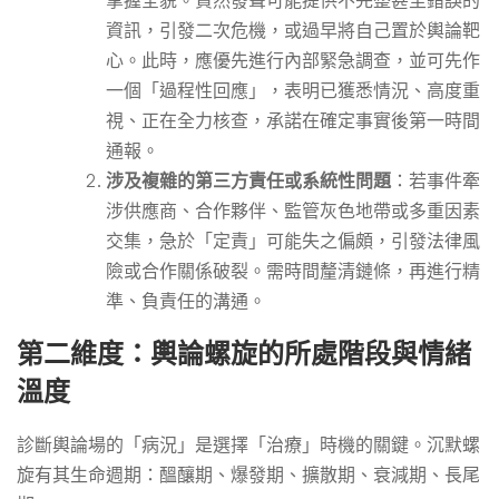
掌握全貌。貿然發聲可能提供不完整甚至錯誤的
資訊，引發二次危機，或過早將自己置於輿論靶
心。此時，應優先進行內部緊急調查，並可先作
一個「過程性回應」，表明已獲悉情況、高度重
視、正在全力核查，承諾在確定事實後第一時間
通報。
涉及複雜的第三方責任或系統性問題
：若事件牽
涉供應商、合作夥伴、監管灰色地帶或多重因素
交集，急於「定責」可能失之偏頗，引發法律風
險或合作關係破裂。需時間釐清鏈條，再進行精
準、負責任的溝通。
第二維度：輿論螺旋的所處階段與情緒
溫度
診斷輿論場的「病況」是選擇「治療」時機的關鍵。沉默螺
旋有其生命週期：醞釀期、爆發期、擴散期、衰減期、長尾