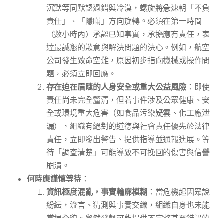
沉默等同默認過錯與冷漠，螺旋將急速朝「不負
責任」、「隱瞞」方向旋轉。必須在第一時間
（數小時內）承認已知事實，承擔應有責任，表
達最誠懇的歉意與解決問題的決心。例如，航空
公司發生致命空難，原因初步指向機械或操作問
題，必須立即回應。
存在迫在眉睫的人身安全或重大公益風險
：即使
責任尚未完全釐清，但若事件涉及公眾健康、安
全或環境重大危害（如食品污染疑雲、化工廠泄
漏），組織有絕對的道德與社會責任優先於法律
責任，立即發出警告、提供指導並通報進展。等
待「調查清楚」可能導致不可挽回的傷害與信譽
崩潰。
何時應謹慎等待
：
資訊極度混亂，事實輪廓模糊
：當危機起因眾說
紛紜，流言、猜測與事實交織，組織自身也未能