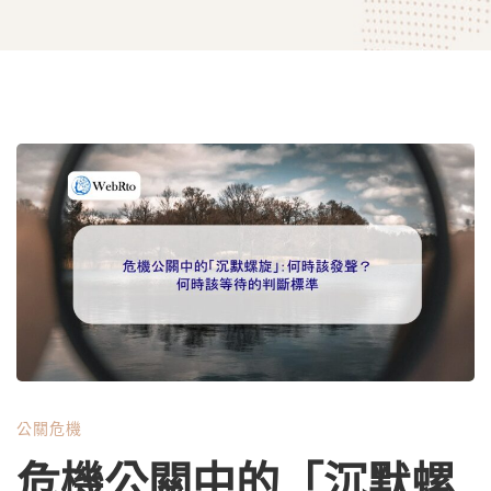
危
機
公
關
公關危機
中
危機公關中的「沉默螺