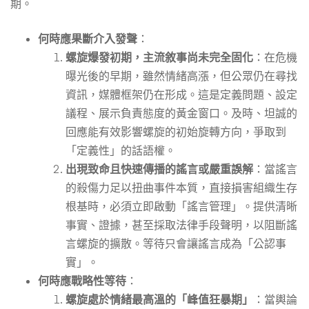
期。
何時應果斷介入發聲
：
螺旋爆發初期，主流敘事尚未完全固化
：在危機
曝光後的早期，雖然情緒高漲，但公眾仍在尋找
資訊，媒體框架仍在形成。這是定義問題、設定
議程、展示負責態度的黃金窗口。及時、坦誠的
回應能有效影響螺旋的初始旋轉方向，爭取到
「定義性」的話語權。
出現致命且快速傳播的謠言或嚴重誤解
：當謠言
的殺傷力足以扭曲事件本質，直接損害組織生存
根基時，必須立即啟動「謠言管理」。提供清晰
事實、證據，甚至採取法律手段聲明，以阻斷謠
言螺旋的擴散。等待只會讓謠言成為「公認事
實」。
何時應戰略性等待
：
螺旋處於情緒最高溫的「峰值狂暴期」
：當輿論