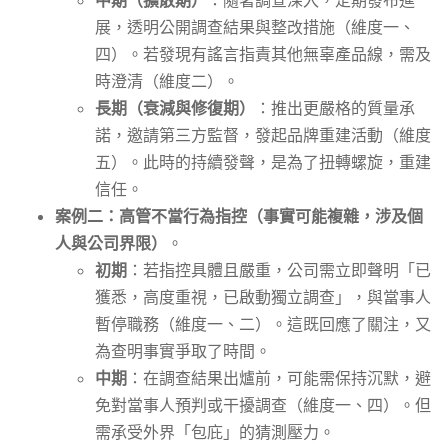
中期（擴散期）
：隨著調查深入，定期發布進
展，透明公開調查結果與整改措施（維度一、
四）。若發現有謠言指責其他無辜產品線，需及
時澄清（維度二）。
長期（衰減與修復期）
：推出更嚴格的質量承
諾，邀請第三方監督，發起品牌重建活動（維度
五）。此時的持續發聲，是為了扭轉螺旋，重建
信任。
案例二：高管不當行為指控（事實可能複雜，涉及個
人與公司界限）
。
初期
：若指控具體且嚴重，公司需立即聲明「已
獲悉，高度重視，已啟動獨立調查」，與當事人
暫停職務（維度一、二）。這既回應了關注，又
為查明事實爭取了時間。
中期
：在調查結果出爐前，可能需保持沉默，避
免對當事人預判或干擾調查（維度一、四）。但
需承受外界「包庇」的猜測壓力。