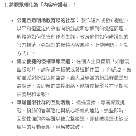
1. 將觀眾轉化為「內容守護者」：
公開且透明地教育您的社群：
製作短片或發布動態，
以平和但堅定的態度向粉絲說明您遇到的搬運問題，
解釋這如何傷害創作者生態。教育他們如何辨識您的
官方帳號（強調您的獨特內容風格、上傳時間、互動
方式）。
建立便捷的侵權舉報渠道：
在個人主頁置頂「如發現
盜版影片，請私訊本帳號或發送郵件至…」的訊息。鼓
勵並感謝粉絲協助監督。龐大且忠誠的粉絲群體是您
最廣泛、最即時的監控網絡，能讓侵權影片在早期就
被發現和舉報。
舉辦僅限社群的互動活動：
透過直播、專屬標籤挑
戰、粉絲問答等強化與核心粉絲的連結。這些即時、
互動性強的內容難以被完整搬運，即使被搬運也缺乏
原生的互動氛圍，容易被識破。