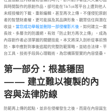
方
與時間製作的原創作品，卻可能在TikTok等平台上遭到他人
未經授權的下載、重新編輯，甚至再次上傳，不僅侵犯原創
再
者的智慧財產權，更可能損及其品牌形象、觀眾信任與潛在
收益。
當您成功舉報並刪除一部侵權影片後
，如何建立一套
次
長效、多層次的防護網，有效「防止對方再次上傳」，成為
內容創作者必須掌握的關鍵技能。本文將深入剖析從事前預
防、事中應對到事後追蹤的完整防範策略，並結合法律、平
上
台工具、技術手段與心理戰術，為您構築堅實的內容堡壘。
第一部分：根基穩固
傳？
—— 建立難以複製的內
防
容與法律防線
範
防範再上傳的起點，並非在侵權發生之後，而是在內容誕生