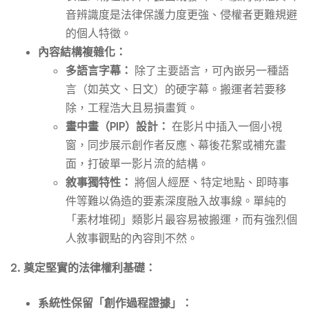
音辨識度是法律保護力度更強、侵權者更難規避
的個人特徵。
內容結構複雜化：
多語言字幕：
除了主要語言，可內嵌另一種語
言（如英文、日文）的硬字幕。搬運者若要移
除，工程浩大且易損畫質。
畫中畫（PIP）設計：
在影片中插入一個小視
窗，同步展示創作者反應、幕後花絮或補充畫
面，打破單一影片流的結構。
敘事獨特性：
將個人經歷、特定地點、即時事
件等難以偽造的要素深度融入故事線。單純的
「素材堆砌」類影片最容易被搬運，而有強烈個
人敘事觀點的內容則不然。
2. 奠定堅實的法律權利基礎：
系統性保留「創作過程證據」：