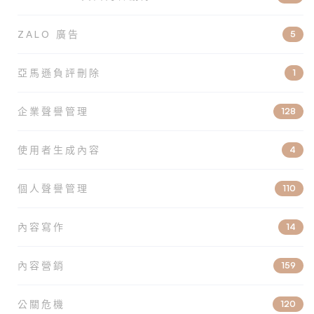
ZALO 廣告
5
亞馬遜負評刪除
1
企業聲譽管理
128
使用者生成內容
4
個人聲譽管理
110
內容寫作
14
內容營銷
159
公關危機
120