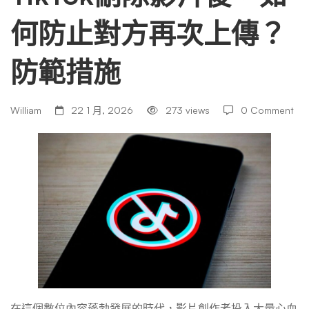
何防止對方再次上傳？
後，
防範措施
如
William
22 1 月, 2026
273 views
0 Comment
何
防
止
對
在這個數位內容蓬勃發展的時代，影片創作者投入大量心血