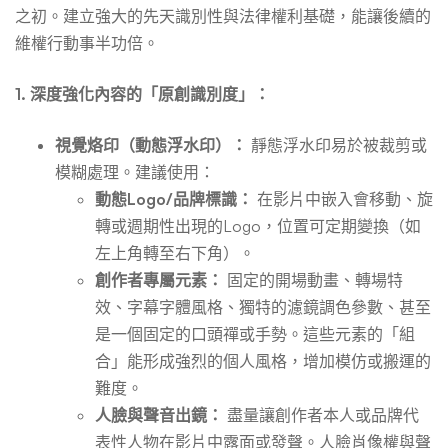
之初。建立強大的先天識別性與法律權利基礎，能讓後續的
措
維權行動事半功倍。
施
1. 深度強化內容的「原創識別度」：
視覺烙印（動態浮水印）：
靜態浮水印易於被裁剪或
模糊處理。建議使用：
動態Logo/品牌標識：
在影片中嵌入會移動、旋
轉或週期性出現的Logo，位置可定期變換（如
左上角轉至右下角）。
創作者專屬元素：
固定的開場動畫、轉場特
效、字幕字體風格、獨特的濾鏡調色參數、甚至
是一個固定的口頭禪或手勢。這些元素的「組
合」能形成強烈的個人風格，增加模仿或搬運的
難度。
人臉與聲音出鏡：
盡量讓創作者本人或品牌代
表性人物在影片中露面或發聲。人臉肖像權與聲