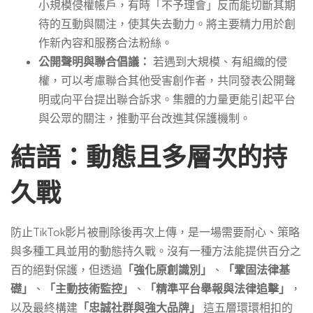
小規模侵權帳戶，有時「不予理會」反而能切斷其期
待的互動與關注，使其失去動力。將主要精力用於創
作新內容和服務合法粉絲。
公開聲明與聯合倡議：
若遇到大規模、有組織的侵
權，可以考慮聯合其他受害創作者，共同發表公開聲
明或向平台提出聯合訴求。集體的力量更能引起平台
與公眾的關注，推動平台改進其保護機制。
結語：動態且多層次的持
久戰
防止TikTok影片被刪除後再次上傳，是一場需要耐心、策略
與多種工具並用的動態持久戰。沒有一種方法能提供百分之
百的絕對保護，但透過
「強化原創識別」
、
「鞏固法律基
礎」
、
「主動技術監控」
、
「精準平台舉報與法律追擊」
，
以及最終構建
「忠誠社群與強大品牌」
這五層環環相扣的