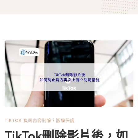
TikTok
刪
除
影
TIKTOK 負面內容刪除
/
版權保護
片
TikTok刪除影片後，如