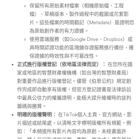
保留所有原始素材檔案（相機原始檔、工程
檔）、草稿版本、製作過程中的截圖或花絮影
片。這些檔案的時間戳記（Metadata）是證明您
為原始創作者的有力證據。
使用雲端服務（如Google Drive、Dropbox）或
具時間認證功能的區塊鏈存證服務進行備份，確
保證據的時效性與不可篡改性。
正式進行版權登記（依地區法律而定）：
在您所在國
家或地區的智慧財產權機構（如台灣的智慧財產局）
對重要作品進行版權登記。儘管《伯恩公約》規定創
作完成即自動享有版權，但官方登記證書是法律訴訟
中最具公信力的權屬證明，能極大提升維權時的談判
籌碼與勝算。
明確的版權聲明：
在TikTok個人主頁、官方網站、影
片描述或結尾處，以清晰文字標明版權所有規範，例
如：「本頻道所有影片內容均為原創，未經書面許