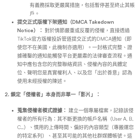
有義務採取更嚴厲措施，包括暫停甚至終止其帳
戶。
提交正式版權下架通知（DMCA Takedown
Notice）：
對於情節嚴重或反覆的侵權，直接透過
TikTok官方版權投訴管道提交正式的DMCA通知（即
使您不在美國，此機制亦適用）。一封格式完整、證
據確鑿的通知能觸發平台更嚴肅的法律審查流程。通
知中應包含您的完整聯絡資訊、侵權內容的具體定
位、聲明您是真實權利人、以及您「出於善意」認為
使用未經授權的陳述。
2. 鎖定「侵權者」本身而非單一「影片」：
蒐集侵權者模式證據：
建立一個專屬檔案，記錄該侵
權者的所有行為：其不斷更換的帳戶名稱（User A, B,
C…）、慣用的上傳時間、偏好的內容類型（專搬運您
的特定系列）、甚至其可能的其他社群媒體帳號。這