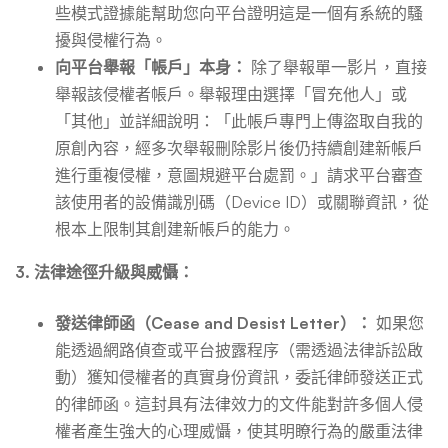
些模式證據能幫助您向平台證明這是一個有系統的騷
擾與侵權行為。
向平台舉報「帳戶」本身：
除了舉報單一影片，直接
舉報該侵權者帳戶。舉報理由選擇「冒充他人」或
「其他」並詳細說明：「此帳戶專門上傳盜取自我的
原創內容，經多次舉報刪除影片後仍持續創建新帳戶
進行重複侵權，意圖規避平台處罰。」請求平台審查
該使用者的設備識別碼（Device ID）或關聯資訊，從
根本上限制其創建新帳戶的能力。
3. 法律途徑升級與威懾：
發送律師函（Cease and Desist Letter）：
如果您
能透過網路偵查或平台披露程序（需透過法律訴訟啟
動）獲知侵權者的真實身份資訊，委託律師發送正式
的律師函。這封具有法律效力的文件能對許多個人侵
權者產生強大的心理威懾，使其明瞭行為的嚴重法律