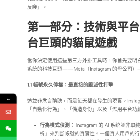
風
反噬」。
險
第一部分：技術與平
台巨頭的貓鼠遊戲
分
當你決定使用這些第三方外掛工具時，你首先要明
析
系統的科技巨頭——Meta（Instagram 的母
1.1 帳號永久停權：最直接的毀滅性打擊
←
這並非危言聃聽，而是每天都在發生的現實。Insta
「自動化行為」、「偽造身份」以及「濫用平台功
行為模式偵測：
Instagram 的 AI 
析」來判斷帳號的真實性。一個真人用戶的行