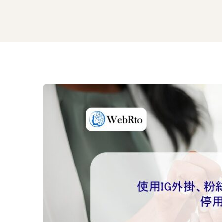
使
用
IG
外