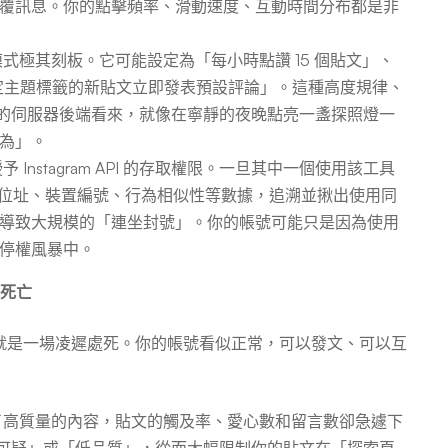
覆訊息。你的點擊頻率、滑動速度、互動時間分布都是非
式極其刻板。它可能設定為「每小時點讚 15 個貼文」、
含特定主題標籤的新貼文立即發表預設評論」。這種高度規律、
ram 的伺服器後端看來，就像在寧靜的夜晚點亮一盞探照燈一
為」。
Instagram API 的存取權限。一旦其中一個使用該工具
IP 位址、裝置編號、行為相似性等數據，追溯並揪出使用同
導致大規模的「連坐封號」。你的帳號可能只是因為使用
停權風暴中。
性死亡
就是一場凌遲處死。你的帳號看似正常，可以發文、可以互
了高質量的內容，貼文的觸及率、愛心數和留言數卻急遽下