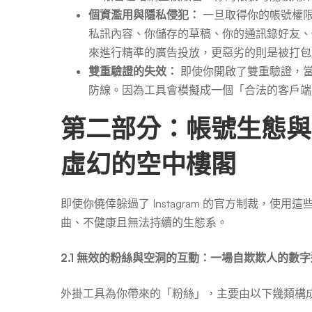
個資濫用與隱私侵犯：
一旦取得你的帳號權
私訊內容、你儲存的草稿、你的通訊錄好友、
來進行精準的廣告投放，更惡劣的則是被打包
雙重驗證的失效：
即使你開啟了雙重驗證，
防線。因為工具會模擬成一個「合法的客戶端
第二部分：帳號生態
虛幻的空中樓閣
即使你僥倖躲過了 Instagram 的官方制裁，
曲、不健康且無法持續的生態系。
2.1 無效的粉絲與空洞的互動：一場自欺欺人的數
外掛工具為你帶來的「粉絲」，主要由以下幾類構