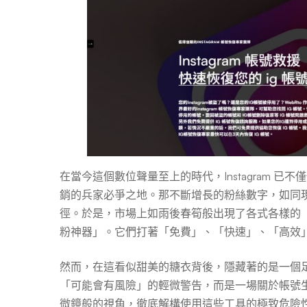
有
多
危
險？
在當今這個數位聲量至上的時代，Instagram 
銷的兵家必爭之地。那不斷增長的粉絲數字，如同
停
徑。於是，市場上如雨後春筍般出現了各式各樣的「
粉神器」。它們打著「免費」、「快速」、「高效
用
然而，在這看似甜美的糖衣背後，隱藏著的是一個
「可能會有風險」的輕微警告，而是一場關於帳號
微鏡般的視角，徹底解構使用這些工具的極致危險