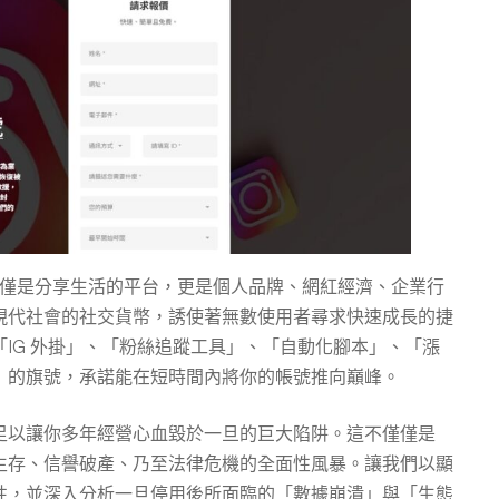
已不僅僅是分享生活的平台，更是個人品牌、網紅經濟、企業行
現代社會的社交貨幣，誘使著無數使用者尋求快速成長的捷
IG 外掛」、「粉絲追蹤工具」、「自動化腳本」、「漲
」的旗號，承諾能在短時間內將你的帳號推向巔峰。
足以讓你多年經營心血毀於一旦的巨大陷阱。這不僅僅是
生存、信譽破產、乃至法律危機的全面性風暴。讓我們以顯
性，並深入分析一旦停用後所面臨的「數據崩潰」與「生態