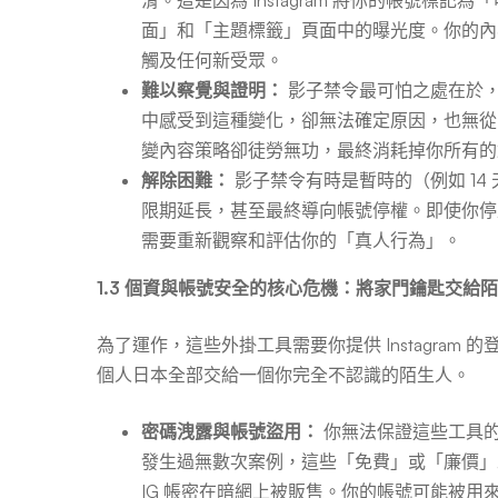
滑。這是因為 Instagram 將你的帳號
面」和「主題標籤」頁面中的曝光度。你的內
觸及任何新受眾。
難以察覺與證明：
影子禁令最可怕之處在於，I
中感受到這種變化，卻無法確定原因，也無從
變內容策略卻徒勞無功，最終消耗掉你所有的
解除困難：
影子禁令有時是暫時的（例如 14
限期延長，甚至最終導向帳號停權。即使你停
需要重新觀察和評估你的「真人行為」。
1.3 個資與帳號安全的核心危機：將家門鑰匙交給
為了運作，這些外掛工具需要你提供 Instagra
個人日本全部交給一個你完全不認識的陌生人。
密碼洩露與帳號盜用：
你無法保證這些工具
發生過無數次案例，這些「免費」或「廉價」
IG 帳密在暗網上被販售。你的帳號可能被