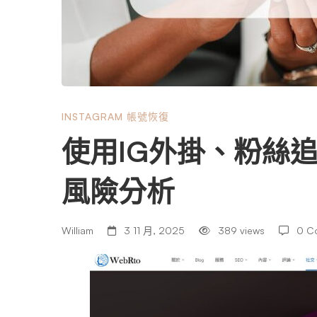
掛、
粉
絲
INSTAGRAM 帳號恢復
使用IG外掛、粉絲
追
風險分析
蹤
William
3 11 月, 2025
389 views
0 C
工
具