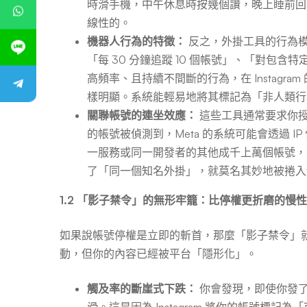
時滑手機，中午休息時按幾個讚，晚上睡前回
線性的。
機器人行為的特徵：
反之，外掛工具的行為模
「每 30 分鐘追蹤 10 個帳號」、「對包
高頻率、且持續不間斷的行為，在 Instag
樣明顯。系統能輕易地將其標記為「非人類行
關聯帳號的連坐效應：
這些工具通常要求你授予 
的帳號被偵測到，Meta 的系統可能會透過 
一服務或同一開發者的其他成千上萬個帳號，
了「同一個知名外掛」，就莫名其妙地被捲入
1.2 「影子禁令」的無形牢籠：比停權更折磨的慢
如果說帳號停權是立即的斬首，那麼「影子禁令」
動，但你的內容已經被平台「隱形化」。
觸及率的斷崖式下跌：
你會發現，即使你發