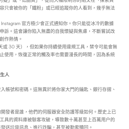
標記為「可疑」或「低品質」，從而大幅限制你的貼文在「探索頁
容只會被你的「鐵粉」或已經追蹤你的人看到，幾乎無法
nstagram 官方極少會正式通知你。你只能從冰冷的數據
申訴。這會讓你陷入無盡的自我懷疑與焦慮，不斷嘗試改
創作熱情。
 天或 30 天），但如果你持續使用違規工具，禁令可能會無
止使用，恢復正常的觸及率也需要漫長的時間，因為系統
陌生人
m 的登入帳號和密碼。這無異於將你家大門的鑰匙、銀行存摺、
的開發者是誰，他們的伺服器安全防護等級如何。歷史上已
工具的資料庫被駭客攻破，導致數十萬甚至上百萬用户的
用來發送垃圾訊息、進行詐騙，甚至被勒索贖回。