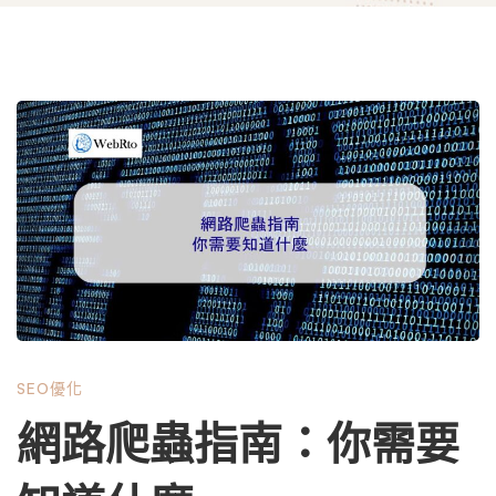
網
路
爬
蟲
SEO優化
指
網路爬蟲指南：你需要