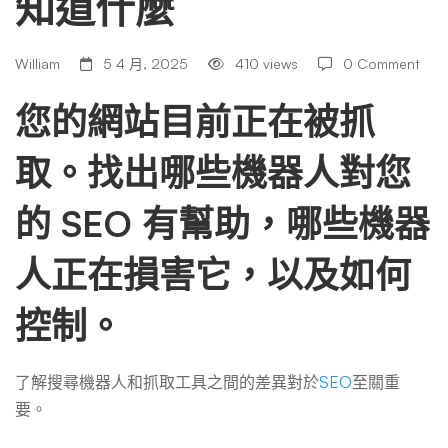
知道什麼
南：
你
William
5 4 月, 2025
410 views
0 Comment
您的網站目前正在被抓
需
取。找出哪些機器人對您
要
的 SEO 有幫助，哪些機器
人正在損害它，以及如何
知
控制。
道
了解搜尋機器人和抓取工具之間的差異對於
SEO
至關重
什
要。