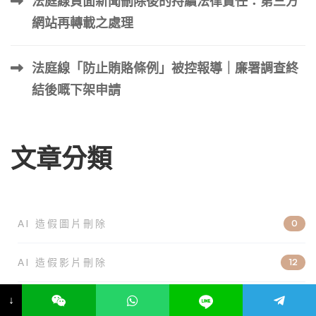
法庭線負面新聞刪除後的持續法律責任：第三方
網站再轉載之處理
法庭線「防止賄賂條例」被控報導｜廉署調查終
結後嘅下架申請
文章分類
AI 造假圖片刪除
0
AI 造假影片刪除
12
↓
ANDROID APP 下載量
8