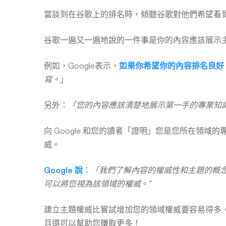
當談到在谷歌上的排名時，傾聽谷歌對他們希望看
排
谷歌一遍又一遍地說的一件事是你的內容應該展示
名
例如，Google表示，
如果你希望你的內容排名良好
寫。
」
並
另外：
「您的內容應該清楚地展示第一手的專業知
增
向 Google 和您的讀者「證明」您是您所在領
威。
加
Google 說
：
「我們了解內容的權威性和主題的概
可以將您視為該領域的權威
。”
部
建立主題權威比嘗試增加您的領域權威要容易得多
且還可以幫助您賺取更多！