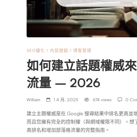
話
題
權
SEO優化
/
內容營銷
/
博客管理
如何建立話題權威來
威
流量 – 2026
來
William
1 4 月, 2025
674 views
0 Co
提
建立主題權威是在 Google 搜尋結果中排名更
而且您擁有完全的控制權（與網域權限不同）。想
高
高排名和增加部落格流量的完整指南。