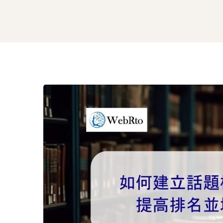
如
何
建
立