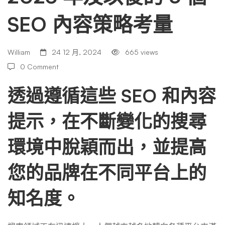
SEO 內容策略考量
的
5
William
24 12 月, 2024
665 views
0 Comment
個
透過遵循這些 SEO 和內容
提示，在不斷變化的搜尋
SEO
環境中脫穎而出，並提高
內
您的品牌在不同平台上的
容
知名度。