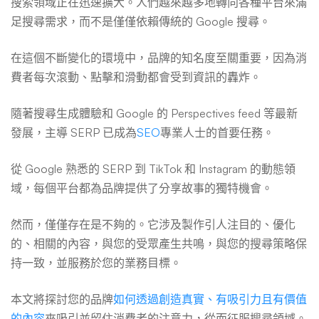
策
搜索領域正在迅速擴大。人們越來越多地轉向各種平台來滿
足搜尋需求，而不是僅僅依賴傳統的 Google 搜尋。
略
在這個不斷變化的環境中，品牌的知名度至關重要，因為消
費者每次滾動、點擊和滑動都會受到資訊的轟炸。
考
隨著搜尋生成體驗和 Google 的 Perspectives feed 等最新
發展，主導 SERP 已成為
SEO
專業人士的首要任務。
量
從 Google 熟悉的 SERP 到 TikTok 和 Instagram 的動態領
域，每個平台都為品牌提供了分享故事的獨特機會。
然而，僅僅存在是不夠的。它涉及製作引人注目的、優化
的、相關的內容，與您的受眾產生共鳴，與您的搜尋策略保
持一致，並服務於您的業務目標。
本文將探討您的品牌
如何透過創造真實、有吸引力且有價值
的內容
來吸引並留住消費者的注意力，從而征服搜尋領域。