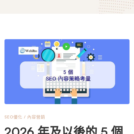
2026
年
及
以
SEO優化
/
內容營銷
後
2026 年及以後的 5 個