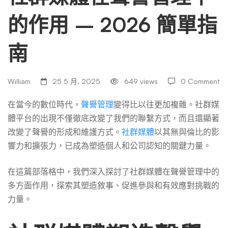
的作用 – 2026 簡單指
聲
南
譽
William
25 5 月, 2025
649 views
0 Comment
管
在當今的數位時代，
聲譽管理
變得比以往更加複雜。社群媒
體平台的出現不僅徹底改變了我們的聯繫方式，而且還顯著
理
改變了聲譽的形成和維護方式。
社群媒體
以其無與倫比的影
響力和擴張力，已成為塑造個人和公司認知的關鍵力量。
中
在這篇部落格中，我們深入探討了社群媒體在聲譽管理中的
多方面作用，探索其塑造敘事、促進參與和有效應對挑戰的
的
力量。