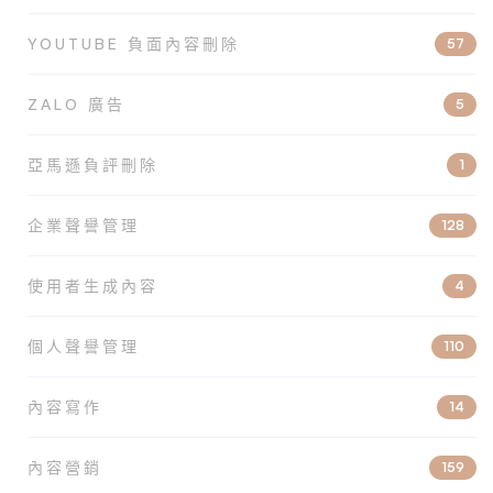
YOUTUBE 負面內容刪除
57
ZALO 廣告
5
亞馬遜負評刪除
1
企業聲譽管理
128
使用者生成內容
4
個人聲譽管理
110
內容寫作
14
內容營銷
159