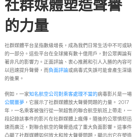
社群媒體塑造聲譽
作
的力量
用
–
社群媒體平台呈指數級增長，成為我們日常生活中不可或缺
的一部分。這些平台在全球擁有數十億用戶，對公眾輿論有
2026
著非凡的影響力。正面評論、衷心推薦和引人入勝的內容可
以迅速提升聲譽，而
負面評論
或病毒式失誤可能會產生深遠
的後果。
簡
例如，一家
知名航空公司對乘客處理不當的
病毒影片是一場
公關噩夢
，它展示了社群媒體放大聲譽問題的力量。 2017
單
年，一名乘客被強行從一架超售的聯合航空航班上帶走，一
段記錄該事件的影片在社群媒體上瘋傳。隨後的公眾憤怒迅
指
速而廣泛，對聯合航空的聲譽造成了重大負面影響。這事件
凸顯了社群媒體如何放大和放大聲譽問題，顯示出它在塑造