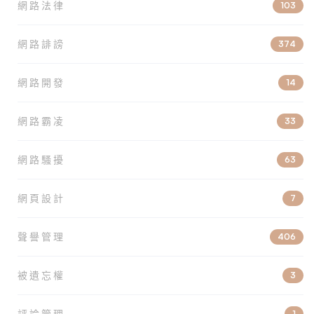
網路法律
103
網路誹謗
374
網路開發
14
網路霸凌
33
網路騷擾
63
網頁設計
7
聲譽管理
406
被遺忘權
3
評論管理
1