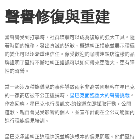
聲譽修復與重建
當聲譽受到打擊時，社群媒體可以成為復原的強大工具。隨
著時間的推移，發出真誠的道歉、概述糾正措施並展示積極
的變化可以逐漸重建信任。像受歡迎的咖啡連鎖店這樣的品
牌證明了堅持不懈地糾正錯誤可以如何帶來更強大、更有彈
性的聲譽。
當一起涉及種族偏見的事件導致兩名非裔美國顧客在星巴克
的一家商店被不公正逮捕時，
星巴克面臨重大的聲譽挑戰
。
作為回應，星巴克執行長凱文·約翰遜立即採取行動，公開
道歉、親自會見受影響的個人，並宣布計劃在全公司範圍內
進行種族偏見培訓。
星巴克承諾糾正這種情況並解決根本的偏見問題。他們堅持