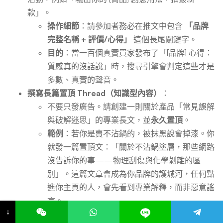
款」。
操作細節
：請參加者務必在推文中包含
「品牌
完整名稱 + 評價/心得」
這個長尾關鍵字。
目的
：當一百個真實買家發布了「[品牌] 心得：
質感真的沒話說」時，搜尋引擎會判定這些才是
多數、真實的聲音。
撰寫長篇置頂 Thread（知識型內容）
：
不要只發廣告。請創建一則關於產品「常見誤解
與破解迷思」的專業長文，並
永久置頂
。
範例
：若你是賣不沾鍋的，被抹黑說會掉漆。你
就發一篇置頂文：「關於不沾鍋塗層，那些網路
沒告訴你的事——物理刮傷與化學剝離的區
別」。這篇文章會成為你品牌的護城河，任何點
進你主頁的人，會先看到專業解釋，而非惡意謠
言。
↓