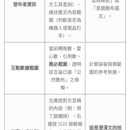
虛假帳號」或
發布者資訊
方工具查詢）、
「意圖散布謠
過往推文內容截
言」。
圖（判斷是否為
機器人或競品打
手）。
當前轉推數、愛
心數、引用數。
務必截圖
，證明
計算損害賠償範
互動數據截圖
該言論已達「公
圍的參考依據。
然散布」之規
模。
左邊放對方宣稱
的內容（例：用
了臉爛掉），右
邊放 SGS 檢驗報
這是澄清文的核