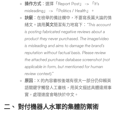
操作方式
：選擇「Report Post」 -> 「It’s
misleading」 -> 「Politics / Health」。
訣竅
：在檢舉的備註欄中，不要寫長篇大論的情
緒文。請用
英文
簡潔有力地寫下：
“This account
is posting fabricated negative reviews about a
product they never purchased. The image/video
is misleading and aims to damage the brand’s
reputation without factual basis. Please review
the attached purchase database screenshot (not
applicable in form, but mentioned for human
review context).”
原因
：X 的內容審核後端有很大一部分仍仰賴英
語關鍵字觸發人工審核，用英文描述具體違規事
實，處理速度會略快於中文。
二、 對付機器人水軍的集體防禦術