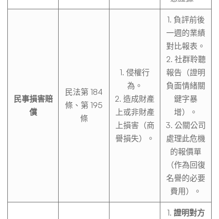
1. 負評前後
一週的業績
對比報表。
2. 社群聆聽
1. 侵權行
報告（證明
為。
負面情緒關
民法第 184
民事損害賠
2. 造成財產
鍵字暴
條、第 195
償
上或非財產
增）。
條
上損害（商
3. 公關公司
譽損失）。
處理此危機
的報價單
（作為回復
名譽的必要
費用）。
1.
證明對方