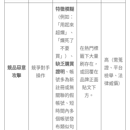
特徵模糊
（例如：
「用起來
超爛」、
「爛死了
不要
在熱門標
買」）、
籤下大量
高（需蒐
缺乏購買
刷存在，
競品惡意
競爭對手
證、平台
證明
、帳
或回覆在
攻擊
操作
檢舉、法
號多為新
品牌正面
律威懾）
註冊或無
貼文下
關聯的假
方。
帳號、短
時間內多
個帳號發
布類似句