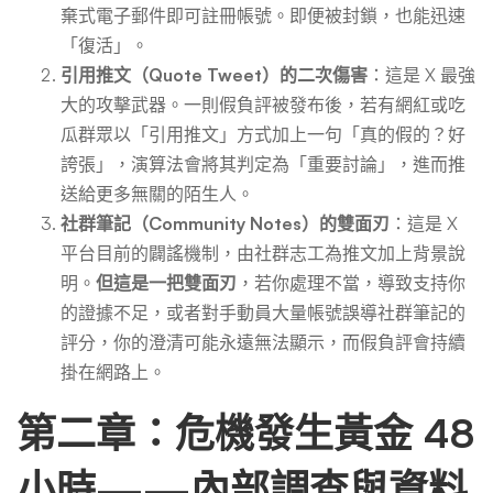
棄式電子郵件即可註冊帳號。即便被封鎖，也能迅速
「復活」。
引用推文（Quote Tweet）的二次傷害
：這是 X 最強
大的攻擊武器。一則假負評被發布後，若有網紅或吃
瓜群眾以「引用推文」方式加上一句「真的假的？好
誇張」，演算法會將其判定為「重要討論」，進而推
送給更多無關的陌生人。
社群筆記（Community Notes）的雙面刃
：這是 X
平台目前的闢謠機制，由社群志工為推文加上背景說
明。
但這是一把雙面刃
，若你處理不當，導致支持你
的證據不足，或者對手動員大量帳號誤導社群筆記的
評分，你的澄清可能永遠無法顯示，而假負評會持續
掛在網路上。
第二章：危機發生黃金 48
小時——內部調查與資料