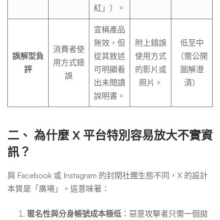
紅」）。
宣稱產品
無效，但
附上錯誤
低至中
消費者使
誤解型負
從其敘述
使用方式
（需公開
用方式錯
評
可明顯看
的影片或
圖解澄
誤
出未閱讀
照片。
清）
說明書。
二、 為什麼 X 平台特別容易放大不實資
訊？
與 Facebook 或 Instagram 的封閉社團生態不同，X 的設計
本質是「廣場」。這意味著：
匿名性與分身帳號成本極低
：惡意攻擊者只需一個拋