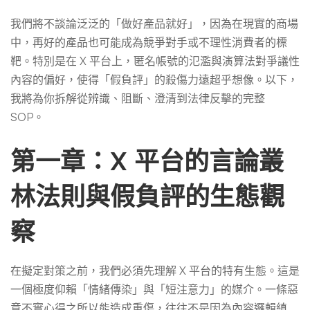
用
我們將不談論泛泛的「做好產品就好」，因為在現實的商場
中，再好的產品也可能成為競爭對手或不理性消費者的標
靶。特別是在 X 平台上，匿名帳號的氾濫與演算法對爭議性
心
內容的偏好，使得「假負評」的殺傷力遠超乎想像。以下，
我將為你拆解從辨識、阻斷、澄清到法律反擊的完整
得
SOP。
第一章：X 平台的言論叢
負
林法則與假負評的生態觀
評
察
在擬定對策之前，我們必須先理解 X 平台的特有生態。這是
一個極度仰賴「情緒傳染」與「短注意力」的媒介。一條惡
意不實心得之所以能造成重傷，往往不是因為內容邏輯縝