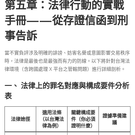
第五章：法律行動的實戰
手冊——從存證信函到刑
事告訴
當不實負評涉及明確的誹謗、妨害名譽或意圖影響交易秩序
時，法律是最後也是最強而有力的防線。以下將針對台灣法
律環境（含跨國處理 X 平台之管轄問題）進行詳細剖析。
一、 法律上的罪名對應與構成要件分析
表
適用法條
關鍵構成要
證據準備建
法律途徑
（以台灣法
件（你必須
議
律為例）
證明什麼）