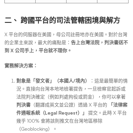
二、 跨國平台的司法管轄困境與解方
X 平台的伺服器在美國，母公司註冊地亦在美國。對於台灣
的企業主來說，最大的痛點是：
告上台灣法院，判決書送不
到 X 公司手上，平台就不理你。
實務解決方案：
對象是「發文者」（本國人/境內）
：這是最簡單的情
況。直接向台灣本地地檢署提告，一旦檢察官起訴或
法院判決確定（例如判處拘役或罰金），你可以拿著
判決書
（翻譯成英文並公證）透過 X 平台的
「法律案
件通報系統（Legal Request）」
提交。此時 X 平台
幾乎 100% 會將該則推文在台灣地區移除
（Geoblocking）。