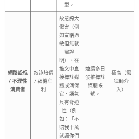
型。
故意誇大
傷害（例
如宣稱過
敏但無就
醫證
明）、在
推文中直
連續多日
網路訟棍
敲詐賠償
極高（需
接標註媒
發推標註
/ 不理性
/ 藉機牟
律師介
體或消保
媒體帳
消費者
利
入）
官、語氣
號。
具有脅迫
性（例
如：「不
賠我十萬
就讓你們