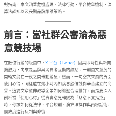
品
對指南。本文涵蓋危機處理、法律行動、平台檢舉機制、演
算法認知以及長期品牌維護策略。
的
前言：當社群公審淪為惡
惡
意競技場
意
在數位行銷的版圖中，
X 平台（Twitter）
因其即時性與新聞
不
擴散力，向來是品牌與消費者互動的熱點。一則圖文並茂的
開箱文能在一夜之間帶動銷量，然而，一句空穴來風的負面
使用心得，同樣能在幾小時內如病毒般侵蝕你辛苦建立的商
實
譽。這篇文章並非教導企業如何逃避合理批評，而是要深入
剖析當「使用心得」從真實意見轉變為「惡意不實指控」
使
時，你該如何從法律、平台規則、演算法操作與內容話術四
個維度進行反制與修復。