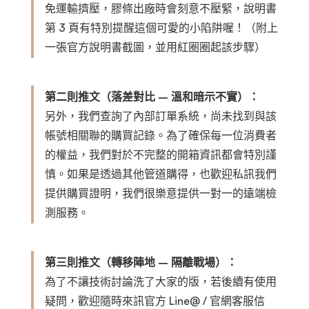
免運輸擠壓，膠條出廠時會刻意不壓緊，說明書
第 3 頁有特別提醒這個可愛的小陷阱喔！（附上
一張官方說明書截圖，並用紅圈圈起該步驟）
第二則推文（落差對比 – 溫和暗示不實）：
另外，我們查詢了內部訂單系統，尚未找到與該
帳號相關聯的購買記錄。為了確保每一位消費者
的權益，我們對於不完整的開箱資訊都會特別謹
慎。如果是透過其他管道購得，也歡迎私訊我們
提供購買證明，我們很樂意提供一對一的遠端檢
測服務。
第三則推文（轉移陣地 – 隔離戰場）：
為了不讓技術討論洗了大家的版，若後續有使用
疑問，歡迎隨時來訊官方 Line@ / 官網客服信