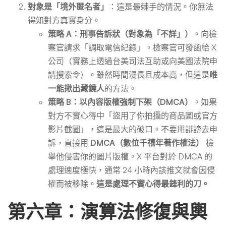
對象是「境外匿名者」
：這是最棘手的情況。你無法
得知對方真實身分。
策略 A：刑事告訴狀（對象為「不詳」）
。向檢
察官請求「調取電信紀錄」。檢察官可發函給 X
公司（實務上透過台美司法互助或向美國法院申
請搜索令）。雖然時間漫長且成本高，但這是
唯
一能揪出藏鏡人
的方法。
策略 B：以內容版權強制下架（DMCA）
。如果
對方不實心得中「盜用了你拍攝的商品圖或官方
影片截圖」，這是最大的破口。不要用誹謗去申
訴，直接用
DMCA（數位千禧年著作權法）
檢
舉他侵害你的圖片版權。X 平台對於 DMCA 的
處理速度極快，通常 24 小時內該推文就會因侵
權而被移除。
這是處理不實心得最鋒利的刀。
第六章：演算法修復與輿