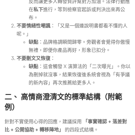
反而讓更多人轉發負評幫對方加油。法律行動應
在
私下
進行，等到檢察官起訴或判決出來再公
布。
不要情緒性嘲諷
：「又是一個連說明書都看不懂的人
呢。」
缺點
：品牌格調瞬間歸零。旁觀者會覺得你傲慢
無禮，即便你產品再好，形象已扣分。
不要刪文又恢復
：
缺點
：這會觸發 X 演算法的「二次曝光」。你以
為刪掉就沒事，結果恢復後系統會視為「有爭議
的新內容」再次推薦給更多人。
二、 高情商澄清文的標準結構（附範
例）
針對不實使用心得的回應，建議採用
「事實確認 + 落差對
比 + 公開協助 + 轉移陣地」
的四段式結構。