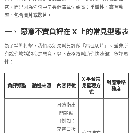
密，而是因為它踩中了幾個演算法甜區：
爭議性、高互動
率、包含圖片或影片。
一、 惡意不實負評在 X 上的常見型態表
為了精準打擊，我們必須先幫負評做「病理切片」。並非所
有說你壞話的都是惡意，以下表格將幫助你快速鑑別負評屬
性：
X 平台常
對應策略
負評類型
動機來源
內容特徵
見呈現方
難度
式
具體指出
問題點
（例如：
充電口接
公開推文