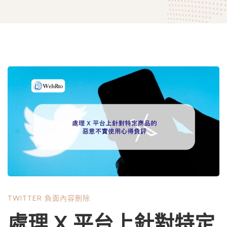
處
理
X
平
TWITTER 負面內容刪除
台
處理 X 平台上針對特定