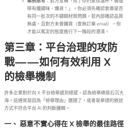
案例思考
：對方宣稱「用了你們家保溫杯，裝咖
啡有鐵鏽味，爛貨！」。你必須先確認倉庫是否
有同一批次的不鏽鋼材質問題。若內部確認品質
無虞，且對方未曾購買（查無訂單 email），你
才能以篤定的態度進行下一階段的澄清。
第三章：平台治理的攻防
戰——如何有效利用 X
的檢舉機制
許多企業對於向 X 平台檢舉感到絕望，認為檢舉總是石沉大
海。這通常是因為「檢舉理由」選錯了，或者是舉證的敘述
方式不符合平台 AI 的判斷邏輯。
一、 惡意不實心得在 X 檢舉的最佳路徑