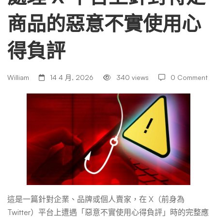
商品的惡意不實使用心
上
得負評
針
William
14 4 月, 2026
340 views
0 Comment
對
特
定
商
這是一篇針對企業、品牌或個人賣家，在 X（前身為
Twitter）平台上遭遇「惡意不實使用心得負評」時的完整應