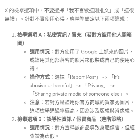
X 的檢舉選項中，
不要
選擇「我不喜歡這則推文」或「這很
無禮」。針對不實使用心得，應精準鎖定以下兩項違規：
檢舉選項 A：私密資訊 / 冒充（若對方盜用他人開箱
圖）
適用情況
：對方使用了 Google 上抓來的圖片，
或盜用其他部落客的照片來假裝成自己的使用心
得。
操作方式
：選擇「Report Post」 -> 「It’s
abusive or harmful」 -> 「Privacy」 ->
「Sharing private media of someone else」。
注意
：若對方是盜用你官方商城的買家秀圖片，
這項檢舉通過率極高，因為涉及版權與肖像權。
檢舉選項 B：誤導性資訊 / 假冒商品（進階策略）
適用情況
：對方宣稱該商品導致身體傷害，但經
查證為虛假。