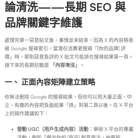
論清洗——長期 SEO 與
品牌關鍵字維護
處理完單一惡意貼文後，事情並未結束。因為 X 的內容極易
被 Google 搜尋索引。當潛在消費者搜尋「[你的品牌] 評
價」時，那則惡意負評的 X 貼文可能排在搜尋結果第一頁。
接下來的長期抗戰是
「內容淹沒」
。
一、 正面內容矩陣建立策略
你無法刪除 Google 的搜尋結果，但你可以用大量正面、中
立、有趣的內容把負面結果「擠」到第二頁以後。在 X 平台
上的操作建議如下：
發動 UGC（用戶生成內容）活動
：舉辦 X 平台的專屬
活動，例如「曬出你的 [商品] 創意用法，抽最新