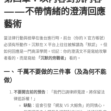
——不帶情緒的澄清回應
藝術
當法律行動與檢舉在後台進行時，前台（你的 X 官方帳號）
必須有所動作。沉默在 X 平台上往往被解讀為「默認」。但
如何回應是一門高深學問。切記：你的澄清文不是寫給攻擊
者看的，而是寫給
「沉默的旁觀者」
看的。
一、 千萬不要做的三件事（及為何不能
做）
不要開吉前的預告
：「我們已請律師蒐證，將保留法
律追訴權！」
缺點
：這會引發「網友 VS 大鯨魚」的同情心，