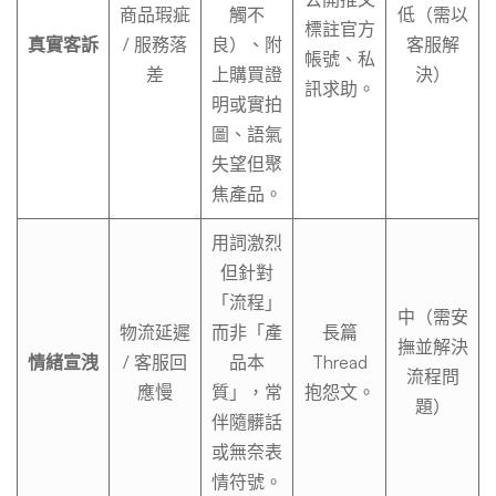
商品瑕疵
觸不
低（需以
標註官方
真實客訴
/ 服務落
良）、附
客服解
帳號、私
差
上購買證
決）
訊求助。
明或實拍
圖、語氣
失望但聚
焦產品。
用詞激烈
但針對
「流程」
中（需安
物流延遲
而非「產
長篇
撫並解決
情緒宣洩
/ 客服回
品本
Thread
流程問
應慢
質」，常
抱怨文。
題）
伴隨髒話
或無奈表
情符號。