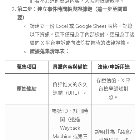
們看不到這則惡意內容，大幅降低擴散率。
第二步：建立事件時間軸與證據鏈（這一步至關重
要）
請建立一份 Excel 或 Google Sheet 表格，記錄
以下資訊。這不僅是為了內部檢討，更是為了後
續向 X 平台申訴或向法院提告時的法律證據。
證據蒐集清單表：
蒐集項目
具體內容與備註
法律/申訴用途
存證信函、X 平
負評推文的永久
原始連結
台檢舉編號對
連結（URL）。
照。
帳號 ID、註冊時
間（透過
Wayback
證明其為「惡意/
Machine 或第三