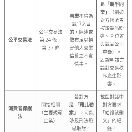
是「競爭同
業」
（例如
事業
不得為
對方帳號曾
競爭之目
按讚競品粉
公平交易法
的，陳述或
專、IP 位置
公平交易法
第 24 條、
散布足以損
與競品公司
第 37 條
害他人營業
重疊）。
信譽之不實
2. 證明該言
情事。
論對交易秩
序產生影
響。
若對方
截圖對話中
間接相關
是
「藉此勒
對方要求
消費者保護
（主要規範
索」
，可能
「給錢就刪
法
企業）
涉及刑法恐
文」的紀
嚇取財。
錄。