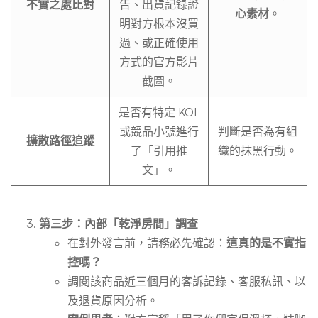
不實之處比對
告、出貨記錄證
心素材
。
明對方根本沒買
過、或正確使用
方式的官方影片
截圖。
是否有特定 KOL
或競品小號進行
判斷是否為有組
擴散路徑追蹤
了「引用推
織的抹黑行動。
文」。
第三步：內部「乾淨房間」調查
在對外發言前，請務必先確認：
這真的是不實指
控嗎？
調閱該商品近三個月的客訴記錄、客服私訊、以
及退貨原因分析。