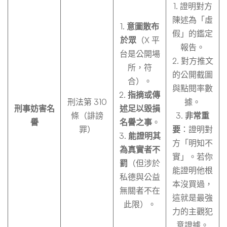
1. 證明對方
陳述為「虛
1.
意圖散布
假」的鑑定
於眾
（X 平
報告。
台是公開場
2. 對方推文
所，符
的公開截圖
合）。
與點閱率數
2.
指摘或傳
刑法第 310
據。
刑事妨害名
述足以毀損
條（誹謗
3.
非常重
譽
名譽之事
。
罪）
要
：證明對
3.
能證明其
方「明知不
為真實者不
實」。若你
罰
（但涉於
能證明他根
私德與公益
本沒買過，
無關者不在
這就是最強
此限）。
力的主觀犯
意證據。